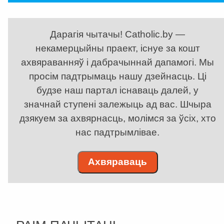
Дарагія чытачы! Catholic.by —
некамерцыйны праект, існуе за кошт
ахвяраванняў і дабрачыннай дапамогі. Мы
просім падтрымаць нашу дзейнасць. Ці
будзе наш партал існаваць далей, у
значнай ступені залежыць ад вас. Шчыра
дзякуем за ахвярнасць, молімся за ўсіх, хто
нас падтрымлівае.
Ахвяраваць