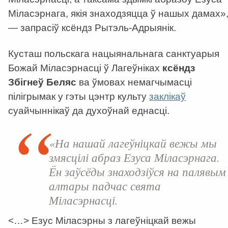
Міласэрнага, якія знаходзяцца ў нашых дамах»
— запрасіў ксёндз Рытэль-Адрыянік.
Кусташ польскага нацыянальнага санктуарыя
Божай Міласэрнасці ў Лагеўніках
ксёндз
Збігнеў Беляс
ва ўмовах немагчымасці
пілігрымак у гэты цэнтр культу
заклікаў
суайчыннікаў да духоўнай еднасці.
«На нашай лагеўніцкай вежы мы
змясцілі абраз Езуса Міласэрнага.
Ён заўсёды знаходзіўся на палявым
алтары падчас свята
Міласэрнасці.
<…> Езус Міласэрны з лагеўніцкай вежы