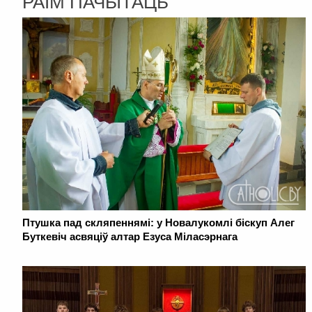
РАІМ ПАЧЫТАЦЬ
Птушка пад скляпеннямі: у Новалукомлі біскуп Алег
Буткевіч асвяціў алтар Езуса Міласэрнага