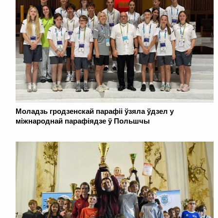
Моладзь гродзенскай парафіі ўзяла ўдзел у
міжнароднай парафіядзе ў Польшчы