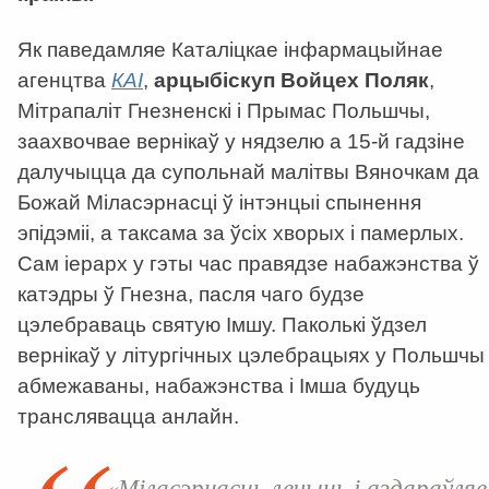
Як паведамляе Каталіцкае інфармацыйнае
агенцтва
КАІ
,
арцыбіскуп Войцех Поляк
,
Мітрапаліт Гнезненскі і Прымас Польшчы,
заахвочвае вернікаў у нядзелю а 15-й гадзіне
далучыцца да супольнай малітвы Вяночкам да
Божай Міласэрнасці ў інтэнцыі спынення
эпідэміі, а таксама за ўсіх хворых і памерлых.
Сам іерарх у гэты час правядзе набажэнства ў
катэдры ў Гнезна, пасля чаго будзе
цэлебраваць святую Імшу. Паколькі ўдзел
вернікаў у літургічных цэлебрацыях у Польшчы
абмежаваны, набажэнства і Імша будуць
транслявацца анлайн.
«Міласэрнасць лечыць і аздараўляе