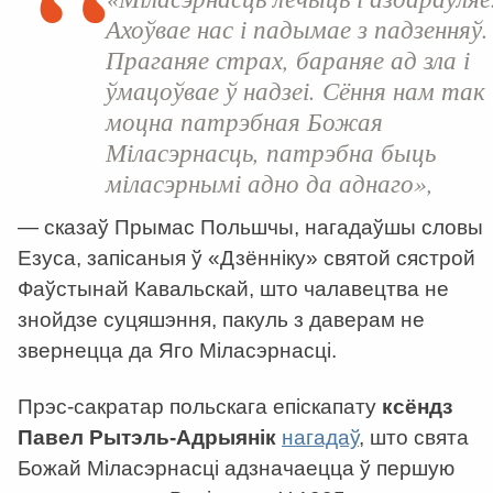
Ахоўвае нас і падымае з падзенняў.
Праганяе страх, бараняе ад зла і
ўмацоўвае ў надзеі. Сёння нам так
моцна патрэбная Божая
Міласэрнасць, патрэбна быць
міласэрнымі адно да аднаго»,
— сказаў Прымас Польшчы, нагадаўшы словы
Езуса, запісаныя ў «Дзённіку» святой сястрой
Фаўстынай Кавальскай, што чалавецтва не
знойдзе суцяшэння, пакуль з даверам не
звернецца да Яго Міласэрнасці.
Прэс-сакратар польскага епіскапату
ксёндз
Павел Рытэль-Адрыянік
нагадаў
, што свята
Божай Міласэрнасці адзначаецца ў першую