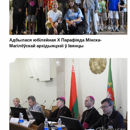
Адбылася юбілейная Х Парафіяда Мінска-
Магілёўскай архідыяцэзіі ў Івянцы