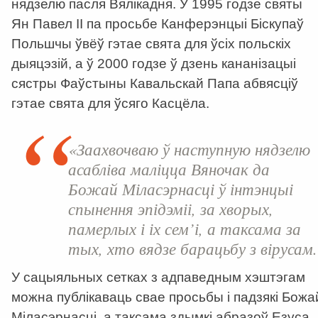
нядзелю пасля Вялікадня. У 1995 годзе святы
Ян Павел ІІ па просьбе Канферэнцыі Біскупаў
Польшчы ўвёў гэтае свята для ўсіх польскіх
дыяцэзій, а ў 2000 годзе ў дзень кананізацыі
сястры Фаўстыны Кавальскай Папа абвясціў
гэтае свята для ўсяго Касцёла.
«Заахвочваю ў наступную нядзелю
асабліва маліцца Вяночак да
Божай Міласэрнасці ў інтэнцыі
спынення эпідэміі, за хворых,
памерлых і іх сем’і, а таксама за
тых, хто вядзе барацьбу з вірусам.
У сацыяльных сетках з адпаведным хэштэгам
можна публікаваць свае просьбы і падзякі Божа
Міласэрнасці, а таксама здымкі абразоў Езуса