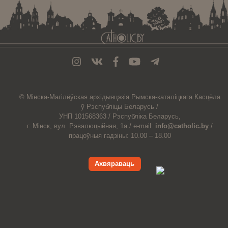
© Мiнска-Магiлёўская
архiдыяцэзiя
Рымска-каталіцкага
Касцёла
ў Рэспубліцы Беларусь /
УНП 101568363 /
Рэспубліка Беларусь,
г. Мінск, вул. Рэвалюцыйная, 1а /
e-mail:
info@catholic.by
/
працоўныя гадзіны: 10.00 – 18.00
Ахвяраваць