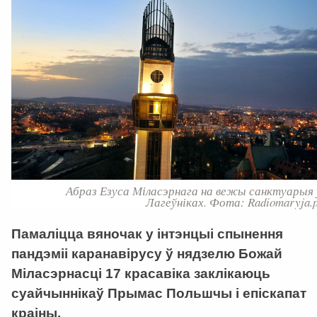
Абраз Езуса Міласэрнага на вежы санктуарыя 
Лагеўніках. Фота: Radiomaryja.p
Памаліцца вяночак у інтэнцыі спынення
пандэміі каранавірусу ў нядзелю Божай
Міласэрнасці 17 красавіка заклікаюць
суайчыннікаў Прымас Польшчы і епіскапат
краіны.