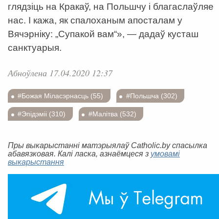
глядзіць на Кракаў, на Польшчу і благаслаўляе
нас. І кажа, як спалоханым апосталам у
Вячэрніку: „Супакой вам“», — дадаў кусташ
санктуарыя.
Абноўлена 17.04.2020 12:37
#Божая Міласэрнасць (55)
#Польшча (302)
#Эпідэміі (310)
#Малітва (532)
Пры выкарыстанні матэрыялаў Catholic.by спасылка
абавязковая. Калі ласка, азнаёмцеся з
умовамі
выкарыстання