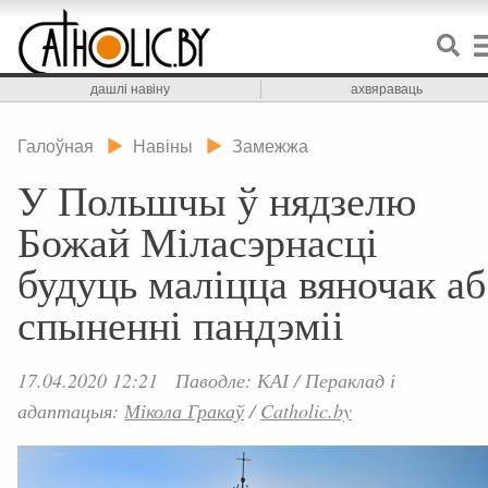
дашлі навіну
ахвяраваць
Галоўная
Навіны
Замежжа
У Польшчы ў нядзелю
Божай Міласэрнасці
будуць маліцца вяночак аб
спыненні пандэміі
17.04.2020 12:21
Паводле: КАІ
/
Пераклад і
адаптацыя:
Мікола Гракаў
/
Catholic.by