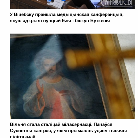
У Віцебску прайшла медыцынская канферэнцыя,
якую адкрылі нунцый Ёзіч і біскуп Буткевіч
Вільня стала сталіцай міласэрнасці. Пачаўся
Сусветны кангрэс, у якім прымаюць удзел тысячы
пілігрымаў