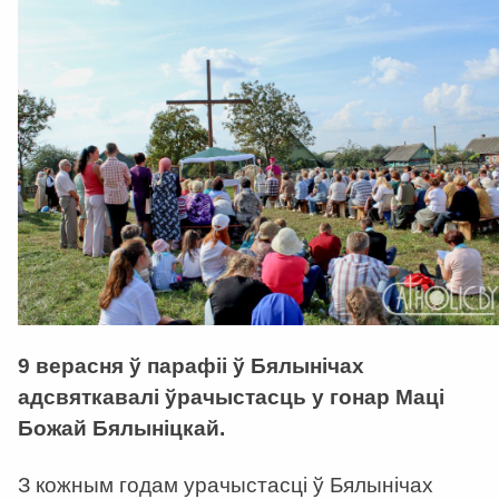
9 верасня ў парафіі ў Бялынічах
адсвяткавалі ўрачыстасць у гонар Маці
Божай Бялыніцкай.
З кожным годам урачыстасці ў Бялынічах