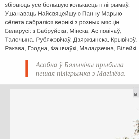
збіраюць усё большую колькасць пілігрымаў.
Ушанаваць Найсвяцейшую Панну Марыю
сёлета сабраліся вернікі з розных мясцін
Беларусі: з Бабруйска, Мінска, Асіповічаў,
Талочына, Рубяжэвічаў, Дзяржынска, Крывічоў,
Ракава, Гродна, Фашчаўкі, Маладзечна, Вілейкі.
Асобна ў Бялынічы прыбыла
пешая пілігрымка з Магілёва.