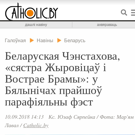
дашлі навіну
ахвяраваць
Галоўная
Навіны
Беларусь
Беларуская Чэнстахова,
«сястра Жыровіцаў і
Вострае Брамы»: у
Бялынічах прайшоў
парафіяльны фэст
10.09.2018 14:13
Кс. Юзаф Сярпейка
/
Фота: Мар'ям
Лавал
/
Catholic.by