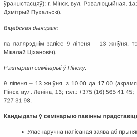
ўрачыстасцяў): г. Мінск, вул. Рэвалюцыйная, 1а; 
Дзмітрый Пухальскі).
Віцебская дыяцэзія:
па папярэднім запісе 9 ліпеня – 13 жніўня, тэ
Мікалай Ціхановіч).
Рэктарат семінарыі ў Пінску:
9 ліпеня – 13 жніўня, з 10.00 да 17.00 (акрамя
Пінск, вул. Леніна, 16; тэл.: +375 (16) 565 41 45;
727 31 98.
Кандыдаты ў семінарыю павінны прадставіц
Уласнаручна напісаная заява аб прыня