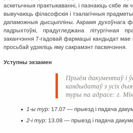
аскетычныя практыкаванні, і пазнаюць сябе як 
вывучаюць філасофскія і тэалагічныя прадметы
дапаможныя дысцыпліны. Акрамя духоўнага фа
падрыхтоўкі, прадугледжана літургічная п
заканчэння 7-гадовай фармацыі кандыдат мае п
просьбай удзяліць яму сакрамэнт пасвячэння.
Уступны экзамен
Прыём дакументаў і ў
кандыдатаў з усіх дыя
туры па адрасе: г. Мін
1-ы тур:
17.07 — прыезд і падача дакум
2-і тур:
13.08 — прыезд і падача дакуме