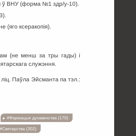
 ў ВНУ (форма №1 здр/у-10).
3).
 (яго ксеракопія).
ам (не менш за тры гады) і
вятарскага служэння.
 ліц. Паўла Эйсманта па тэл.:
#Фармацыя духавенства (170)
#Святарства (302)