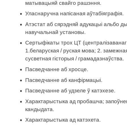
матывацыяй свайго рашэння.
Уласнаручна напісаная аўтабіяграфія.
Атэстат аб сярэдняй адукацыі альбо ды
навучальнай установы.
Сертыфікаты трох ЦТ (централізаванага
1.беларуская / руская мова; 2. замежная
сусветная гісторыя / грамадазнаўства.
Пасведчанне аб хросце.
Пасведчанне аб канфірмацыі.
Пасведчанне аб удзеле ў катэхезе.
Характарыстыка ад пробашча; запоўн
кандыдата.
Характарыстыка ад катэхета.