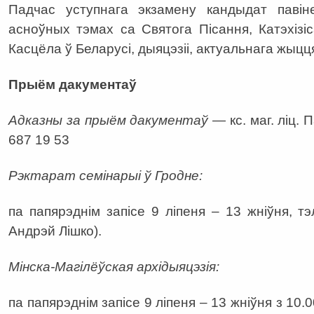
Падчас уступнага экзамену кандыдат паві
асноўных тэмах са Святога Пісання, Катэхізіса
Касцёла ў Беларусі, дыяцэзіі, актуальнага жыцц
Прыём дакументаў
Адказны за прыём дакументаў
— кс. маг. ліц. 
687 19 53
Рэктарат семінарыі ў Гродне:
па папярэднім запісе 9 ліпеня – 13 жніўня, тэл
Андрэй Лішко).
Мінска-Магілёўская архідыяцэзія:
па папярэднім запісе 9 ліпеня – 13 жніўня з 10.