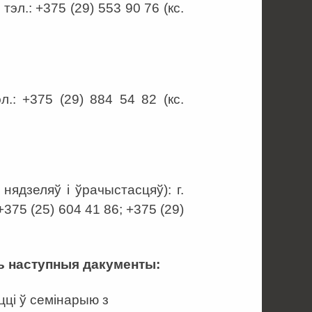
тэл.: +375 (29) 553 90 76 (кс.
л.: +375 (29) 884 54 82 (кс.
 нядзеляў і ўрачыстасцяў): г.
 +375 (25) 604 41 86; +375 (29)
ь наступныя дакументы:
цці ў семінарыю з