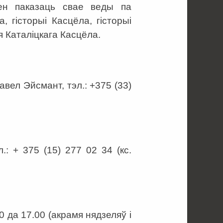
нен паказаць свае веды па
, гісторыі Касцёла, гісторыі
я Каталіцкага Касцёла.
Павел Эйсмант, тэл.: +375 (33)
.: + 375 (15) 277 02 34 (кс.
00 да 17.00 (акрамя нядзеляў і