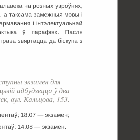
чалавека на розных узроўнях;
, а таксама замежныя мовы і
рмавання і інтэлектуальнай
рактыка ў парафіях. Пасля
рава звяртацца да біскупа з
ступны экзамен для
цэзій адбудзецца ў два
ск, вул. Кальцова, 153.
ентаў; 18.07 — экзамен;
нтаў; 14.08 — экзамен.