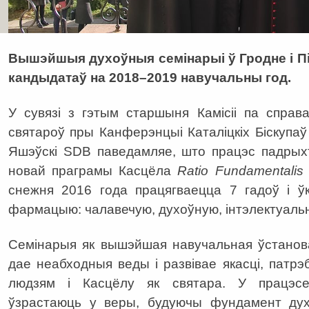
Вышэйшыя духоўныя семінарыі ў Гродне і 
кандыдатаў на 2018–2019 навучальны год.
У сувязі з гэтым старшыня Камісіі па справ
святароў пры Канферэнцыі Каталіцкіх Біскупаў
Яшэўскі SDB паведамляе, што працэс падрыхт
новай праграмы Касцёла
Ratio Fundamentalis I
снежня 2016 года працягваецца 7 гадоў і ў
фармацыю: чалавечую, духоўную, інтэлектуаль
Семінарыя як вышэйшая навучальная ўстанов
дае неабходныя веды і развівае якасці, патр
людзям і Касцёлу як святара. У працэсе
ўзрастаюць у веры, будуючы фундамент ду