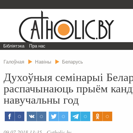
Бібліятэка
Пра нас
Галоўная
Навіны
Беларусь
Духоўныя семінарыі Белар
распачынаюць прыём канд
навучальны год
09.07.2018 13:35
Catholic.by