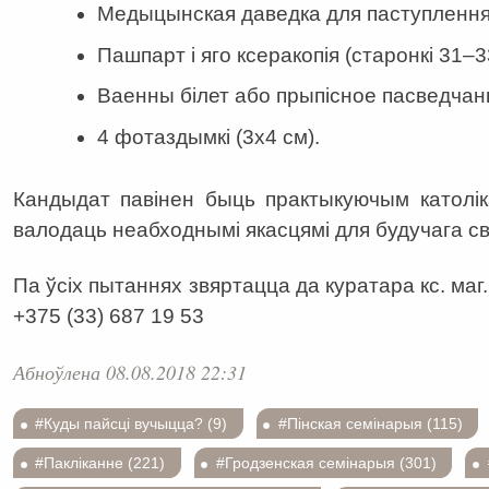
Медыцынская даведка для паступлення
Пашпарт і яго ксеракопія (старонкі 31–3
Ваенны білет або прыпісное пасведчанне
4 фотаздымкі (3х4 см).
Кандыдат павінен быць практыкуючым католік
валодаць неабходнымі якасцямі для будучага с
Па ўсіх пытаннях звяртацца да куратара кс. маг.
+375 (33) 687 19 53
Абноўлена 08.08.2018 22:31
#Куды пайсці вучыцца? (9)
#Пінская семінарыя (115)
#Пакліканне (221)
#Гродзенская семінарыя (301)