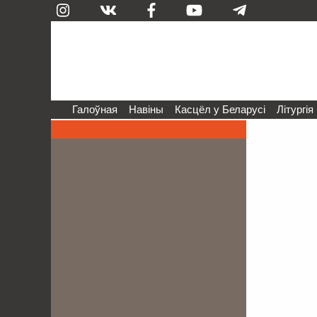
Галоўная
Навіны
Касцёл у Беларусі
Літургія