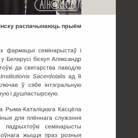
Пінску распачынаюць прыём
ах фармацыі семінарыстаў і
 у Беларусі біскуп Аляксандр
оўкі да святарства паводле
nstitutionis Sacerdotalis
ад 8
ключае ў сябе інтэгральную
ную і душпастырскую.
а Рыма-Каталіцкага Касцёла
эбныя для плённага служэння
 падрыхтоўкі семінарысты
хоўнага жыцця праз розныя