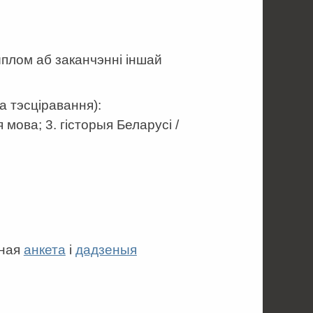
плом аб заканчэнні іншай
 тэсціравання):
 мова; 3. гісторыя Беларусі /
еная
анкета
і
дадзеныя