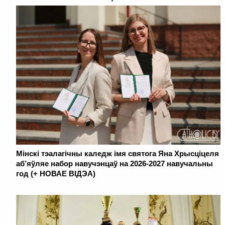
Мінскі тэалагічны каледж імя святога Яна Хрысціцеля
аб’яўляе набор навучэнцаў на 2026-2027 навучальны
год (+ НОВАЕ ВІДЭА)