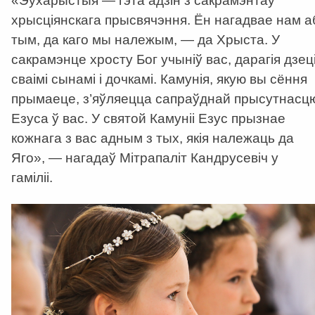
«Эўхарыстыя — гэта адзін з сакрамэнтаў
хрысціянскага прысвячэння. Ён нагадвае нам а
тым, да каго мы належым, — да Хрыста. У
сакрамэнце хросту Бог учыніў вас, дарагія дзеці
сваімі сынамі і дочкамі. Камунія, якую вы сёння
прымаеце, з’яўляецца сапраўднай прысутнасц
Езуса ў вас. У святой Камуніі Езус прызнае
кожнага з вас адным з тых, якія належаць да
Яго», — нагадаў Мітрапаліт Кандрусевіч у
гаміліі.