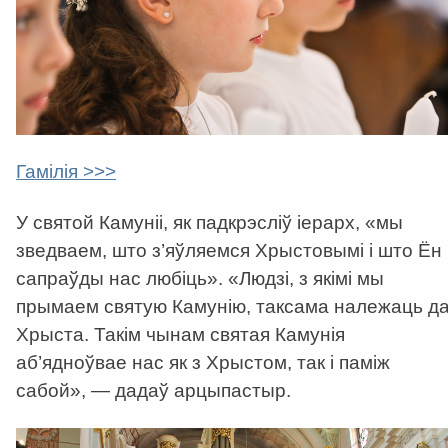
Гамілія >>>
У святой Камуніі, як падкрэсліў іерарх, «мы
зведваем, што з’яўляемся Хрыстовымі і што Ён
сапраўды нас любіць». «Людзі, з якімі мы
прымаем святую Камунію, таксама належаць д
Хрыста. Такім чынам святая Камунія
аб’ядноўвае нас як з Хрыстом, так і паміж
сабой», — дадаў арцыпастыр.