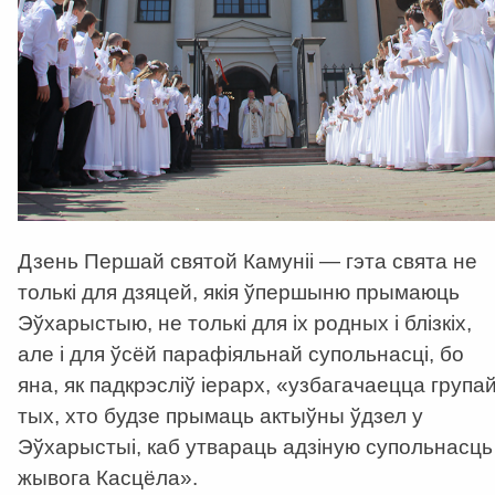
Дзень Першай святой Камуніі — гэта свята не
толькі для дзяцей, якія ўпершыню прымаюць
Эўхарыстыю, не толькі для іх родных і блізкіх,
але і для ўсёй парафіяльнай супольнасці, бо
яна, як падкрэсліў іерарх, «узбагачаецца група
тых, хто будзе прымаць актыўны ўдзел у
Эўхарыстыі, каб утвараць адзіную супольнасць
жывога Касцёла».