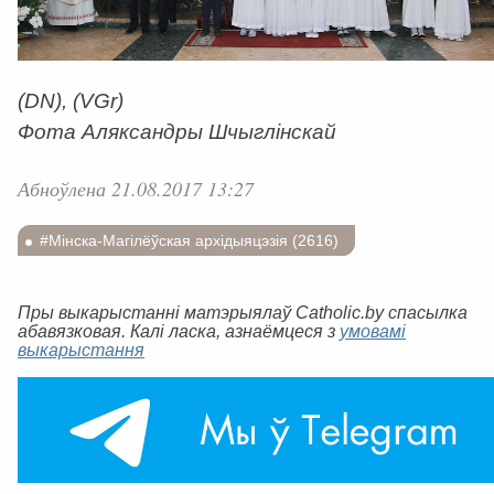
(DN), (VGr)
Фота Аляксандры Шчыглінскай
Абноўлена 21.08.2017 13:27
#Мінска-Магілёўская архідыяцэзія (2616)
Пры выкарыстанні матэрыялаў Catholic.by спасылка
абавязковая. Калі ласка, азнаёмцеся з
умовамі
выкарыстання