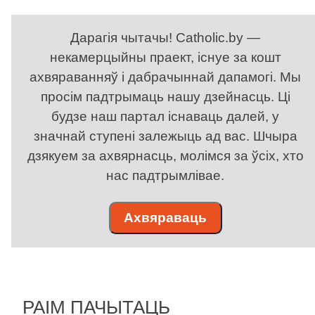
Дарагія чытачы! Catholic.by —
некамерцыйны праект, існуе за кошт
ахвяраванняў і дабрачыннай дапамогі. Мы
просім падтрымаць нашу дзейнасць. Ці
будзе наш партал існаваць далей, у
значнай ступені залежыць ад вас. Шчыра
дзякуем за ахвярнасць, молімся за ўсіх, хто
нас падтрымлівае.
Ахвяраваць
РАІМ ПАЧЫТАЦЬ