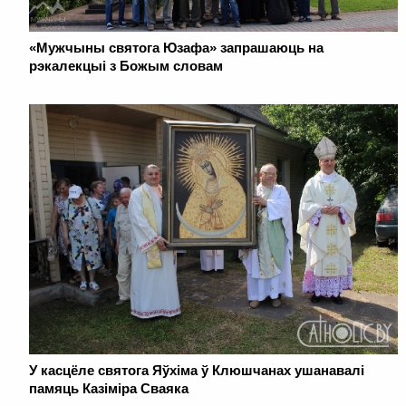
«Мужчыны святога Юзафа» запрашаюць на
рэкалекцыі з Божым словам
У касцёле святога Яўхіма ў Клюшчанах ушанавалі
памяць Казіміра Сваяка