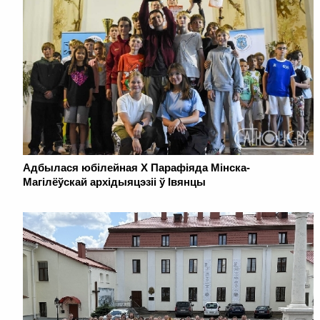
Адбылася юбілейная Х Парафіяда Мінска-
Магілёўскай архідыяцэзіі ў Івянцы