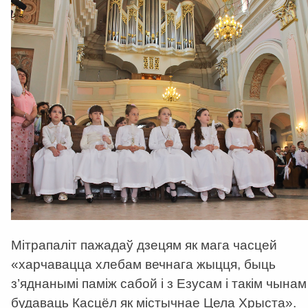
Мітрапаліт пажадаў дзецям як мага часцей
«харчавацца хлебам вечнага жыцця, быць
з’яднанымі паміж сабой і з Езусам і такім чынам
будаваць Касцёл як містычнае Цела Хрыста».