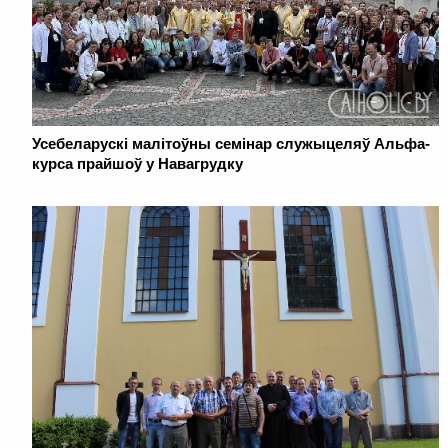
Усебеларускі малітоўны семінар служыцеляў Альфа-
курса прайшоў у Навагрудку