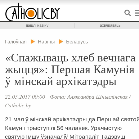
дашлі навіну
ахвяраваць
Галоўная
Навіны
Беларусь
«Спажываць хлеб вечнага
жыцця»: Першая Камунія
ў мінскай архікатэдры
22.05.2017 00:00
Фота:
Аляксандра Шчыглінская
/
Catholic.by
21 мая ў мінскай архікатэдры да Першай свято
Камуніі прыступілі 56 чалавек. Урачыстую
святую Імшу ўзначаліў Мітрапаліт Тадэвуш