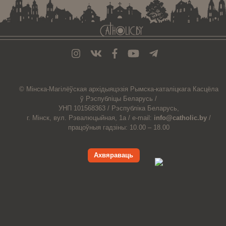
© Мiнска-Магiлёўская
архiдыяцэзiя
Рымска-каталіцкага
Касцёла
ў Рэспубліцы Беларусь /
УНП 101568363 /
Рэспубліка Беларусь,
г. Мінск, вул. Рэвалюцыйная, 1а /
e-mail:
info@catholic.by
/
працоўныя гадзіны: 10.00 – 18.00
Ахвяраваць