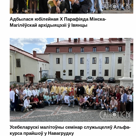
Адбылася юбілейная Х Парафіяда Мінска-
Магілёўскай архідыяцэзіі ў Івянцы
Усебеларускі малітоўны семінар служыцеляў Альфа-
курса прайшоў у Навагрудку