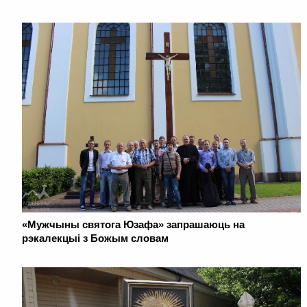
«Мужчыны святога Юзафа» запрашаюць на
рэкалекцыі з Божым словам