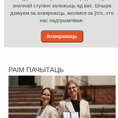
значнай ступені залежыць ад вас. Шчыра
дзякуем за ахвярнасць, молімся за ўсіх, хто
нас падтрымлівае.
Ахвяраваць
РАІМ ПАЧЫТАЦЬ