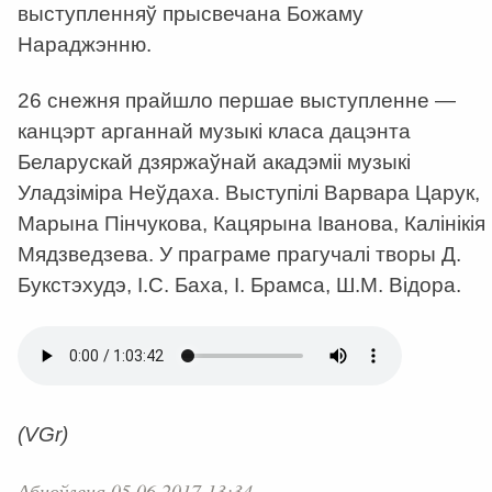
выступленняў прысвечана Божаму
Нараджэнню.
26 снежня прайшло першае выступленне —
канцэрт арганнай музыкі класа дацэнта
Беларускай дзяржаўнай акадэміі музыкі
Уладзіміра Неўдаха. Выступілі Варвара Царук,
Марына Пінчукова, Кацярына Іванова, Калінікія
Мядзведзева. У праграме прагучалі творы Д.
Букстэхудэ, І.С. Баха, І. Брамса, Ш.М. Відора.
(VGr)
Абноўлена 05.06.2017 13:34