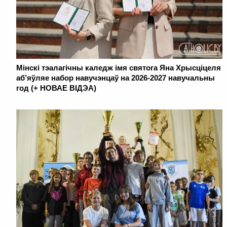
Мінскі тэалагічны каледж імя святога Яна Хрысціцеля
аб’яўляе набор навучэнцаў на 2026-2027 навучальны
год (+ НОВАЕ ВІДЭА)