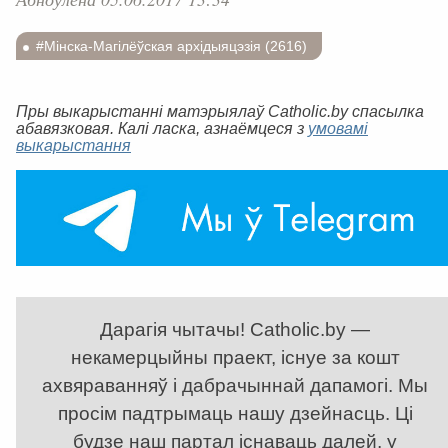
#Мінска-Магілёўская архідыяцэзія (2616)
Пры выкарыстанні матэрыялаў Catholic.by спасылка
абавязковая. Калі ласка, азнаёмцеся з
умовамі
выкарыстання
Дарагія чытачы! Catholic.by —
некамерцыйны праект, існуе за кошт
ахвяраванняў і дабрачыннай дапамогі. Мы
просім падтрымаць нашу дзейнасць. Ці
будзе наш партал існаваць далей, у