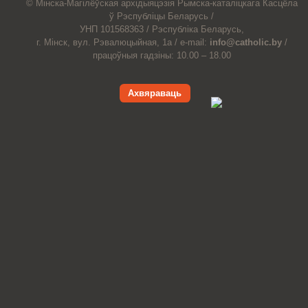
© Мiнска-Магiлёўская
архiдыяцэзiя
Рымска-каталіцкага
Касцёла
ў Рэспубліцы Беларусь /
УНП 101568363 /
Рэспубліка Беларусь,
г. Мінск, вул. Рэвалюцыйная, 1а /
e-mail:
info@catholic.by
/
працоўныя гадзіны: 10.00 – 18.00
Ахвяраваць