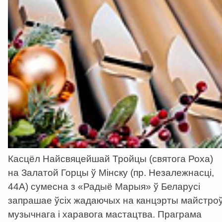
Касцёл Найсвяцейшай Тройцы (святога Роха)
на Залатой Горцы ў Мінску (пр. Незалежнасці,
44А) сумесна з «Радыё Марыя» ў Беларусі
запрашае ўсіх жадаючых на канцэрты майстро
музычнага і харавога мастацтва. Праграма