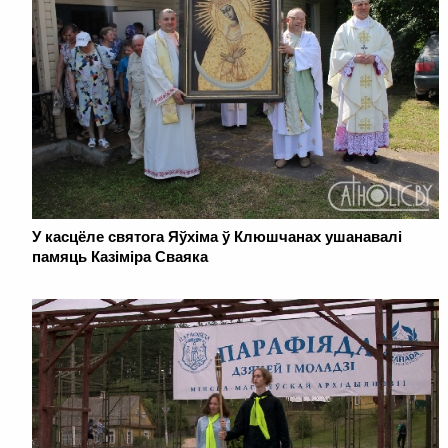
У касцёле святога Яўхіма ў Клюшчанах ушанавалі
памяць Казіміра Сваяка