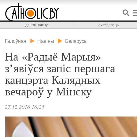
дашлі навіну
ахвяраваць
Галоўная
Навіны
Беларусь
На «Радыё Марыя»
з’явіўся запіс першага
канцэрта Калядных
вечароў у Мінску
27.12.2016 16:25