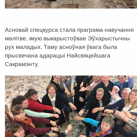
Асновай спецкурса стала праграма навучання
малітве, якую выкарыстоўвае Эўхарыстычны
рух маладых. Таму асноўная ўвага была
прысвечана адарацыі Найсвяцейшага
Сакрамэнту.