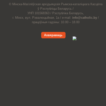
© Мiнска-Магiлёўская
архiдыяцэзiя
Рымска-каталіцкага
Касцёла
ў Рэспубліцы Беларусь /
УНП 101568363 /
Рэспубліка Беларусь,
г. Мінск, вул. Рэвалюцыйная, 1а /
e-mail:
info@catholic.by
/
працоўныя гадзіны: 10.00 – 18.00
Ахвяраваць