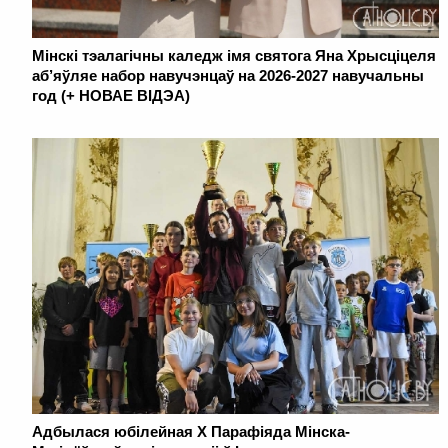
Мінскі тэалагічны каледж імя святога Яна Хрысціцеля
аб’яўляе набор навучэнцаў на 2026-2027 навучальны
год (+ НОВАЕ ВІДЭА)
Адбылася юбілейная Х Парафіяда Мінска-