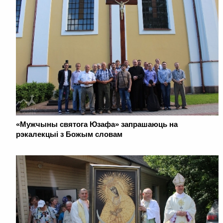
«Мужчыны святога Юзафа» запрашаюць на
рэкалекцыі з Божым словам