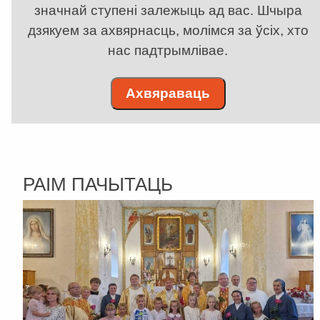
значнай ступені залежыць ад вас. Шчыра
дзякуем за ахвярнасць, молімся за ўсіх, хто
нас падтрымлівае.
Ахвяраваць
РАІМ ПАЧЫТАЦЬ