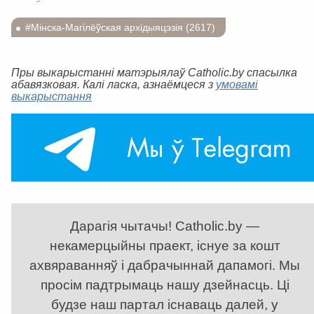
#Мінска-Магілёўская архідыяцэзія (2617)
Пры выкарыстанні матэрыялаў Catholic.by спасылка
абавязковая. Калі ласка, азнаёмцеся з
умовамі
выкарыстання
Дарагія чытачы! Catholic.by —
некамерцыйны праект, існуе за кошт
ахвяраванняў і дабрачыннай дапамогі. Мы
просім падтрымаць нашу дзейнасць. Ці
будзе наш партал існаваць далей, у