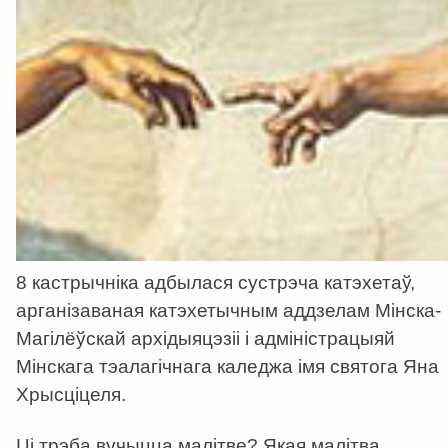
8 кастрычніка адбылася сустрэча катэхетаў,
арганізаваная катэхетычным аддзелам Мінска-
Магілёўскай архідыяцэзіі і адміністрацыяй
Мінскага тэалагічнага каледжа імя святога Яна
Хрысціцеля.
Ці трэба вучыцца малітве? Якая малітва