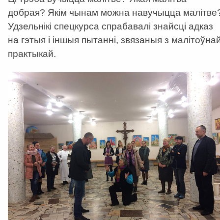
добрая? Якім чынам можна навучыцца малітве
Удзельнікі спецкурса спрабавалі знайсці адказ
на гэтыя і іншыя пытанні, звязаныя з малітоўна
практыкай.