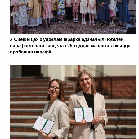
У Сцешыцах з удзелам іерарха адзначылі юбілей
парафіяльнага касцёла і 25-годдзе манаскага жыцця
пробашча парафіі