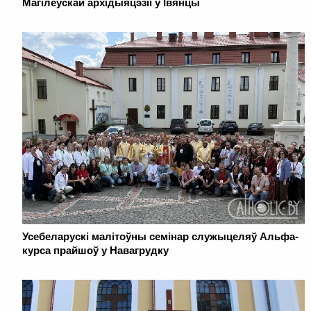
Магілёўскай архідыяцэзіі ў Івянцы
Усебеларускі малітоўны семінар служыцеляў Альфа-
курса прайшоў у Навагрудку