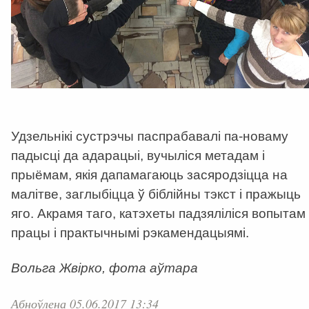
Удзельнікі сустрэчы паспрабавалі па-новаму
падысці да адарацыі, вучыліся метадам і
прыёмам, якія дапамагаюць засяродзіцца на
малітве, заглыбіцца ў біблійны тэкст і пражыць
яго. Акрамя таго, катэхеты падзяліліся вопытам
працы і практычнымі рэкамендацыямі.
Вольга Жвірко, фота аўтара
Абноўлена 05.06.2017 13:34