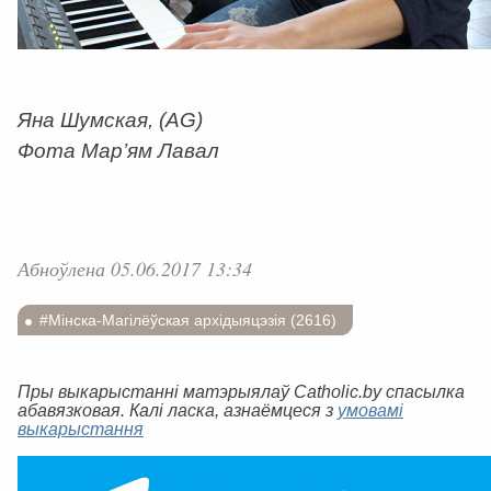
Яна Шумская, (AG)
Фота Мар’ям Лавал
Абноўлена 05.06.2017 13:34
#Мінска-Магілёўская архідыяцэзія (2616)
Пры выкарыстанні матэрыялаў Catholic.by спасылка
абавязковая. Калі ласка, азнаёмцеся з
умовамі
выкарыстання