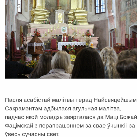
Пасля асабістай малітвы перад Найсвяцейшым
Сакрамэнтам адбылася агульная малітва,
падчас якой моладзь звярталася да Маці Божа
Фацімскай з перапрашэннем за свае ўчынкі і за
ўвесь сучасны свет.