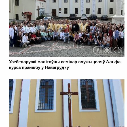
Усебеларускі малітоўны семінар служыцеляў Альфа-
курса прайшоў у Навагрудку