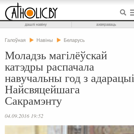
дашлі навіну
ахвяраваць
Галоўная
Навіны
Беларусь
Моладзь магілёўскай
катэдры распачала
навучальны год з адарацы
Найсвяцейшага
Сакрамэнту
04.09.2016 19:52