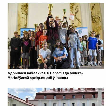
Адбылася юбілейная Х Парафіяда Мінска-
Магілёўскай архідыяцэзіі ў Івянцы