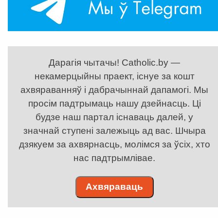
Дарагія чытачы! Catholic.by —
некамерцыйны праект, існуе за кошт
ахвяраванняў і дабрачыннай дапамогі. Мы
просім падтрымаць нашу дзейнасць. Ці
будзе наш партал існаваць далей, у
значнай ступені залежыць ад вас. Шчыра
дзякуем за ахвярнасць, молімся за ўсіх, хто
нас падтрымлівае.
Ахвяраваць