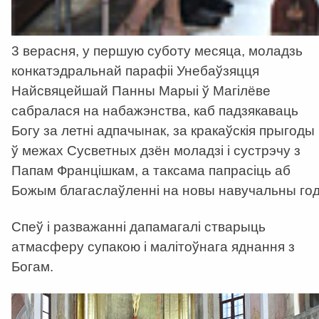
3 верасня, у першую суботу месяца, моладзь
конкатэдральнай парафіі Унебаўзяцця
Найсвяцейшай Панны Марыі ў Магілёве
сабралася на набажэнства, каб падзякаваць
Богу за летні адпачынак, за кракаўскія прыгоды
ў межах Сусветных дзён моладзі і сустрэчу з
Папам Францішкам, а таксама папрасіць аб
Божым благаслаўленні на новы навучальны год
Спеў і разважанні дапамагалі стварыць
атмасферу супакою і малітоўнага яднання з
Богам.