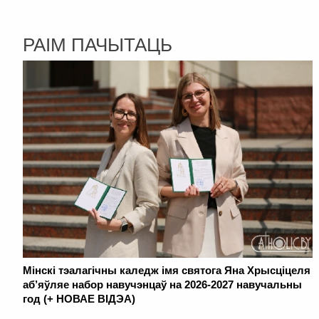
РАІМ ПАЧЫТАЦЬ
Мінскі тэалагічны каледж імя святога Яна Хрысціцеля
аб’яўляе набор навучэнцаў на 2026-2027 навучальны
год (+ НОВАЕ ВІДЭА)