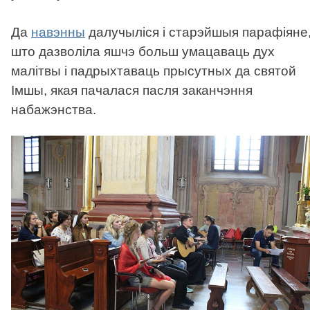
Да
навэнны
далучыліся і старэйшыя парафіяне
што дазволіла яшчэ больш умацаваць дух
малітвы і падрыхтаваць прысутных да святой
Імшы, якая пачалася пасля заканчэння
набажэнства.