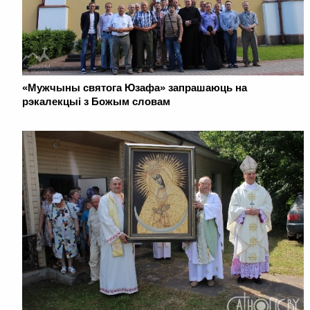
«Мужчыны святога Юзафа» запрашаюць на
рэкалекцыі з Божым словам