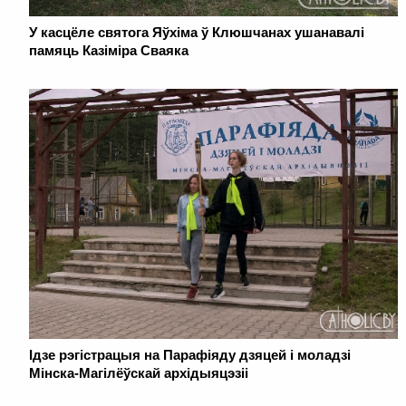
У касцёле святога Яўхіма ў Клюшчанах ушанавалі
памяць Казіміра Сваяка
Ідзе рэгістрацыя на Парафіяду дзяцей і моладзі
Мінска-Магілёўскай архідыяцэзіі