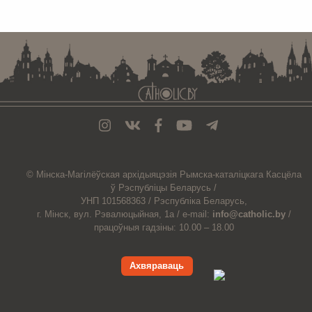
. . . . . . . . . . . . . . . . . . . . . . . . . . . . . . . . . . . . . . . . . . . . . . . . . . . . . . . . . . . . .
© Мiнска-Магiлёўская
архiдыяцэзiя
Рымска-каталіцкага
Касцёла
ў Рэспубліцы Беларусь /
УНП 101568363 /
Рэспубліка Беларусь,
г. Мінск, вул. Рэвалюцыйная, 1а /
e-mail:
info@catholic.by
/
працоўныя гадзіны: 10.00 – 18.00
Ахвяраваць