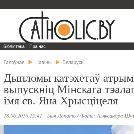
Бібліятэка
Пра нас
Галоўная
Навіны
Беларусь
Дыпломы катэхетаў атрым
выпускніц Мінскага тэала
імя св. Яна Хрысціцеля
18.06.2016 15:41
Ілья Лапато
/
Фота:
Аляксандра Шчы