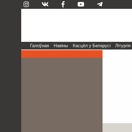
Галоўная
Навіны
Касцёл у Беларусі
Літургія