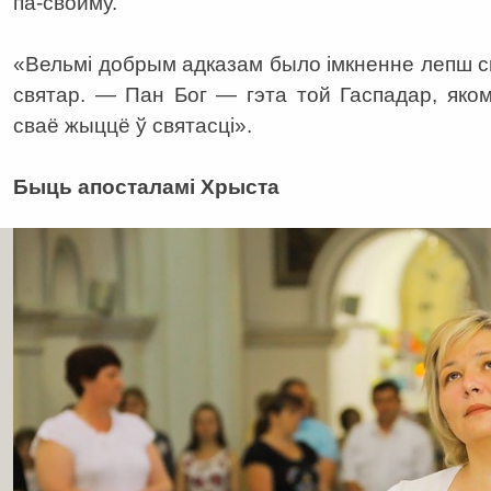
па-свойму.
«Вельмі добрым адказам было імкненне лепш с
святар. — Пан Бог — гэта той Гаспадар, яко
сваё жыццё ў святасці».
Быць апосталамі Хрыста