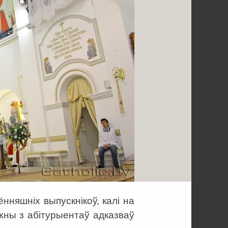
нняшніх выпускнікоў, калі на
жны з абітурыентаў адказваў