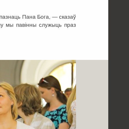
пазнаць Пана Бога, — сказаў
му мы павінны служыць праз