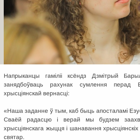
Напрыканцы гаміліі ксёндз Дзмітрый Бары
занядбоўваць рахунак сумлення перад 
хрысціянскай вернасці:
«Наша заданне ў тым, каб быць апосталамі Езус
Сваёй радасцю і верай мы будзем заахв
хрысціянскага жыцця і шанавання хрысціянскі
святар.