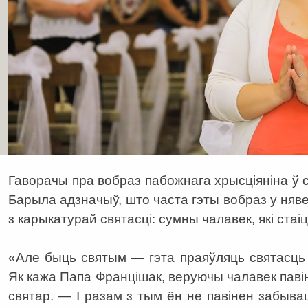
Гаворачы пра вобраз пабожнага хрысціяніна ў 
Барыла адзначыў, што часта гэты вобраз у н
з карыкатурай святасці: сумны чалавек, які стаі
«Але быць святым — гэта праяўляць святасць у
Як кажа Папа Францішак, веруючы чалавек пав
святар. — І разам з тым ён не павінен забыва