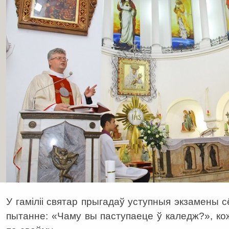
У гаміліі святар прыгадаў уступныя экзамены сё
пытанне: «Чаму вы паступаеце ў каледж?», ко