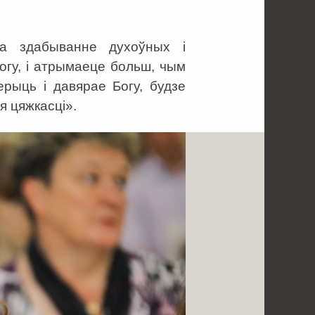
та здабыванне духоўных і
огу, і атрымаеце больш, чым
ерыць і давярае Богу, будзе
 цяжкасці».