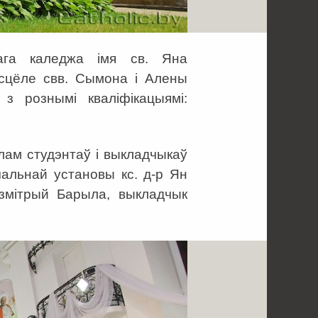
нага каледжа імя св. Яна
асцёле свв. Сымона і Алены
з рознымі кваліфікацыямі:
лам студэнтаў і выкладчыкаў
чальнай установы кс. д-р Ян
Дзмітрый Барыла, выкладчык