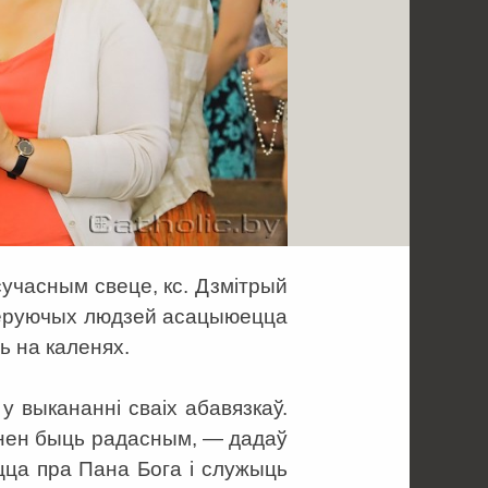
сучасным свеце, кс. Дзмітрый
яверуючых людзей асацыюецца
ць на каленях.
 выкананні сваіх абавязкаў.
інен быць радасным, — дадаў
цца пра Пана Бога і служыць