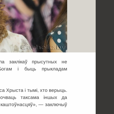
ла заклікаў прысутных не
Богам і быць прыкладам
а Хрыста і тымі, хто верыць.
очваць таксама іншых да
х каштоўнасцяў», — заключыў