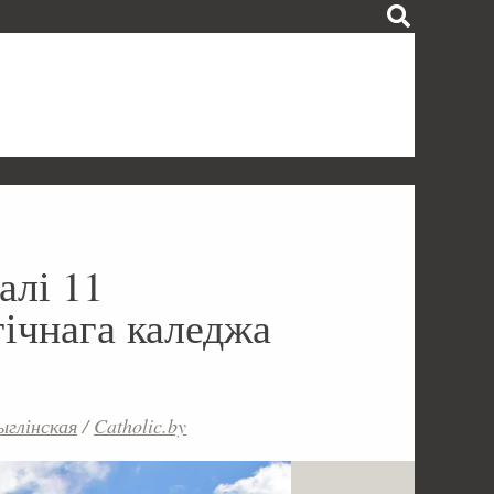
алі 11
гічнага каледжа
глінская
/
Catholic.by