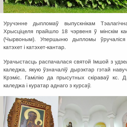
Уручэнне дыпломаў выпускнікам Тэалагіч
Хрысціцеля прайшло 18 чэрвеня ў мінскім к
(Чырвоным). Упершыню дыпломы ўручаліся 
катэхет і катэхет-кантар.
Урачыстасць распачалася святой Імшой з удзе
каледжа, якую ўзначаліў дырэктар гэтай наву
Крэміс. Гамілію да прысутных скіраваў кс. 
каледжа і куратар аднаго з курсаў.