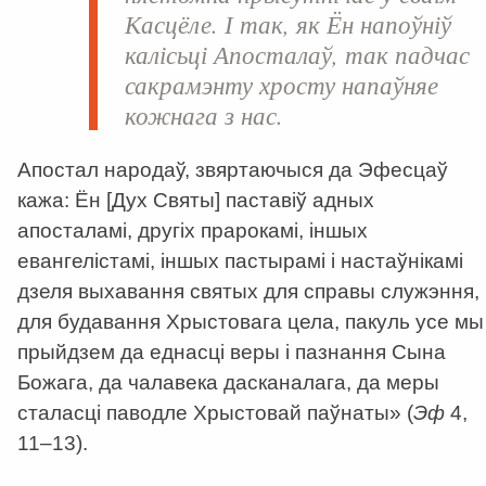
Касцёле. І так, як Ён напоўніў
калісьці Апосталаў, так падчас
сакрамэнту хросту напаўняе
кожнага з нас.
Апостал народаў, звяртаючыся да Эфесцаў
кажа: Ён [Дух Святы] паставіў адных
апосталамі, другіх прарокамі, іншых
евангелістамі, іншых пастырамі і настаўнікамі
дзеля выхавання святых для справы служэння,
для будавання Хрыстовага цела, пакуль усе мы
прыйдзем да еднасці веры і пазнання Сына
Божага, да чалавека дасканалага, да меры
сталасці паводле Хрыстовай паўнаты» (
Эф
4,
11–13).