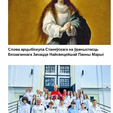
Слова арцыбіскупа Станеўскага на ўрачыстасць
Беззаганнага Зачацця Найсвяцейшай Панны Марыі