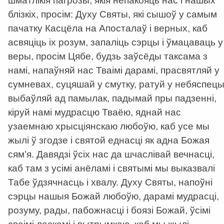
шматлікія пагрозы, якія непакояць нас і нашых
блізкіх, просім: Духу Святы, які сышоў у самым
пачатку Касцёла на Апосталаў і верных, каб
асвяціць іх розум, запаліць сэрцы і ўмацаваць у
веры, просім Цябе, будзь заўсёды таксама з
намі, напаўняй нас Тваімі дарамі, прасвятляй у
сумневах, суцяшай у смутку, ратуй у небяспецы
выбаўляй ад памылак, падымай пры падзенні,
кіруй намі мудрасцю Тваёю, яднай нас
узаемнаю хрысціянскаю любоўю, каб усе мы
жылі ў згодзе і святой еднасці як адна Божая
сям’я. Давядзі ўсіх нас да шчаслівай вечнасці,
каб там з усімі анёламі і святымі мы выказвалі
Табе ўдзячнасць і хвалу. Духу Святы, напоўні
сэрцы нашыя Божай любоўю, дарамі мудрасці,
розуму, рады, пабожнасці і боязі Божай, ўсімі