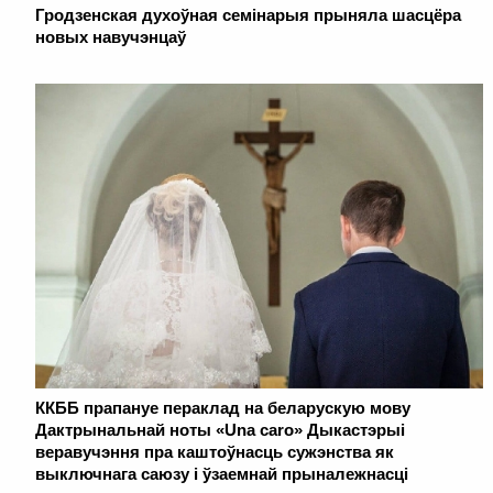
Гродзенская духоўная семінарыя прыняла шасцёра
новых навучэнцаў
ККББ прапануе пераклад на беларускую мову
Дактрынальнай ноты «Una caro» Дыкастэрыі
веравучэння пра каштоўнасць сужэнства як
выключнага саюзу і ўзаемнай прыналежнасці