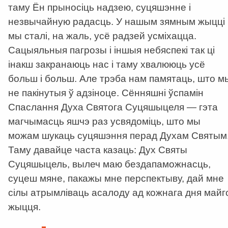
таму Ён прыносіць надзею, суцяшэнне і
незвычайную радасць. У нашым зямным жыцці
мы сталі, на жаль, усё радзей усміхацца.
Сацыяльныя пагрозы і іншыя небяспекі так ці
інакш закранаюць нас і таму хвалююць усё
больш і больш. Але трэба нам памятаць, што м
не пакінутыя ў адзіноце. Сённяшні ўспамін
Спаслання Духа Святога Суцяшыцеля — гэта
магчымасць яшчэ раз усвядоміць, што мы
можам шукаць суцяшэння перад Духам Святым
Таму давайце часта казаць: Дух Святы
Суцяшыцель, вылеч маю бездапаможнасць,
суцеш мяне, пакажы мне перспектыву, дай мне
сілы атрымліваць асалоду ад кожнага дня майг
жыцця.