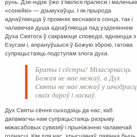
рунь. Дзе-нідзе ўжо з’явіліся пралескі і маленькі
«сонейкі» — дзьмухаўцы. І як прырода
аднаўляецца ў промнях веснавога сонца, так і
чалавечая душа аднаўляецца пад уздзеяннем
Духа Святога ў сакрамэце споведзі, яднаецца з
Езусам і, апрануўшыся ў Божую зброю, гатова
супрацьстаяць подступам злога духа.
Браты і сёстры! Міласэрнасць
Божая не мае межаў, а Дух
Святы не мае межаў у шчодрасц
сваіх дароў і ласкаў.
Дух Святы сёння сыходзіць да нас, каб
дапамагчы нам супрацьстаяць разрыву
міжасабовых сувязяў і прыніжэнню чалавечай
годнасці. Кім для нас, хрысціянаў, павінна быць