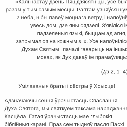
«Калі настаў дзень Пяцідзясятніцы, усе был
разам у тым самым месцы. Раптам узняўся шу
з неба, нібы павеў моцнага ветру, і напоўні
увесь дом, дзе яны сядзелі. З’явіліся і
падзеленыя языкі, быццам ад агня, 
затрымаліся на кожным з іх. Усе напоўніліс
Духам Святым і пачалі гаварыць на іншы
мовах, як Дух даваў ім прамаўляць
(
Дз
2, 1–4)
Умілаваныя браты і сёстры ў Хрысце!
Адзначаючы сёння ўрачыстасць Спаслання
Духа Святога, мы святкуем таксама нараджэнн
Касцёла. Гэтая ўрачыстасць мае глыбокія
біблійныя карані. Праз сем тыдняў пасля Пасхі