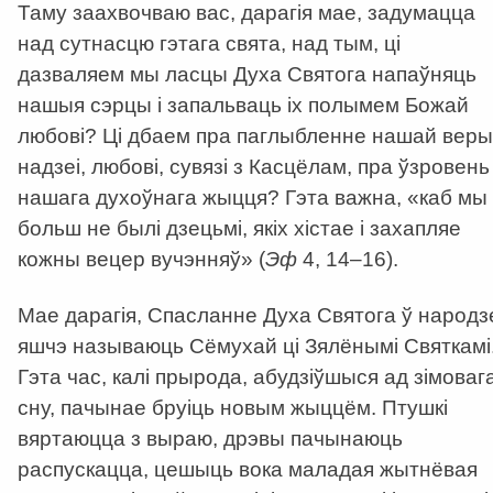
Таму заахвочваю вас, дарагія мае, задумацца
над сутнасцю гэтага свята, над тым, ці
дазваляем мы ласцы Духа Святога напаўняць
нашыя сэрцы і запальваць іх полымем Божай
любові? Ці дбаем пра паглыбленне нашай веры
надзеі, любові, сувязі з Касцёлам, пра ўзровень
нашага духоўнага жыцця? Гэта важна, «каб мы
больш не былі дзецьмі, якіх хістае і захапляе
кожны вецер вучэнняў» (
Эф
4, 14–16).
Мае дарагія, Спасланне Духа Святога ў народз
яшчэ называюць Сёмухай ці Зялёнымі Святкамі
Гэта час, калі прырода, абудзіўшыся ад зімоваг
сну, пачынае бруіць новым жыццём. Птушкі
вяртаюцца з выраю, дрэвы пачынаюць
распускацца, цешыць вока маладая жытнёвая