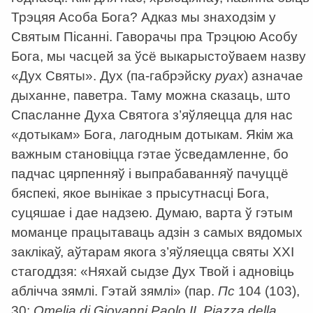
Трэцяя Асоба Бога? Адказ мы знаходзім у
Святым Пісанні. Гаворачы пра Трэцюю Асобу
Бога, мы часцей за ўсё выкарыстоўваем назву
«Дух Святы». Дух (па-габрэйску
руах
) азначае
дыханне, паветра. Таму можна сказаць, што
Спасланне Духа Святога з’яўляецца для нас
«дотыкам» Бога, лагодным дотыкам. Якім жа
важным становіцца гэтае ўсведамленне, бо
падчас цярпенняў і выпрабаванняў пачуццё
бяспекі, якое вынікае з прысутнасці Бога,
суцяшае і дае надзею. Думаю, варта ў гэтым
моманце працытаваць адзін з самых вядомых
заклікаў, аўтарам якога з’яўляецца святы ХХІ
стагоддзя: «Няхай сыдзе Дух Твой і адновіць
аблічча зямлі. Гэтай зямлі» (пар.
Пс
104 (103),
30;
Omelia di Giovanni Paolo II, Piazza della