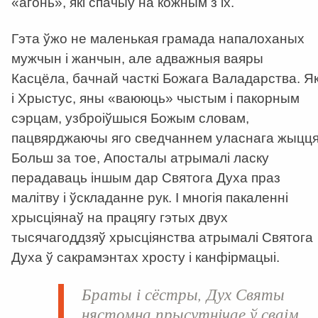
«агонь», які спачыў на кожным з іх.
Гэта ўжо не маленькая грамада напалоханых
мужчын і жанчын, але адважныя ваяры
Касцёла, бачнай часткі Божага Валадарства. Я
і Хрыстус, яны «ваююць» чыстым і пакорным
сэрцам, узброіўшыся Божым словам,
пацвярджаючы яго сведчаннем уласнага жыцця
Больш за тое, Апосталы атрымалі ласку
перадаваць іншым дар Святога Духа праз
малітву і ўскладанне рук. І многія пакаленні
хрысціянаў на працягу гэтых двух
тысячагоддзяў хрысціянства атрымалі Святога
Духа ў сакрамэнтах хросту і канфірмацыі.
Браты і сёстры, Дух Святы
нястомна прысутнічае ў сваім