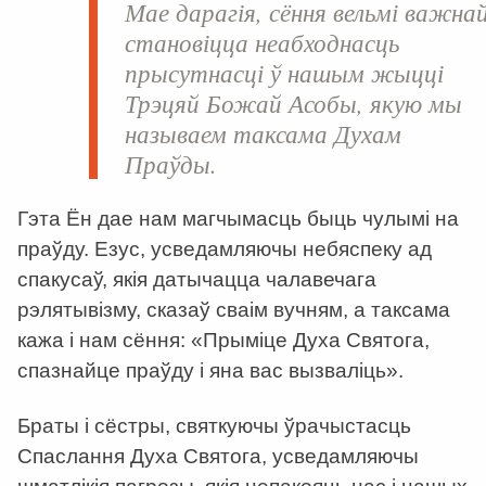
Мае дарагія, сёння вельмі важна
становіцца неабходнасць
прысутнасці ў нашым жыцці
Трэцяй Божай Асобы, якую мы
называем таксама Духам
Праўды.
Гэта Ён дае нам магчымасць быць чулымі на
праўду. Езус, усведамляючы небяспеку ад
спакусаў, якія датычацца чалавечага
рэлятывізму, сказаў сваім вучням, а таксама
кажа і нам сёння: «Прыміце Духа Святога,
спазнайце праўду і яна вас вызваліць».
Браты і сёстры, святкуючы ўрачыстасць
Спаслання Духа Святога, усведамляючы