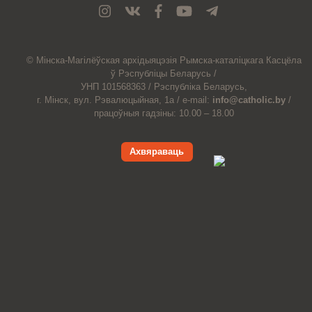
© Мiнска-Магiлёўская
архiдыяцэзiя
Рымска-каталіцкага
Касцёла
ў Рэспубліцы Беларусь /
УНП 101568363 /
Рэспубліка Беларусь,
г. Мінск, вул. Рэвалюцыйная, 1а /
e-mail:
info@catholic.by
/
працоўныя гадзіны: 10.00 – 18.00
Ахвяраваць