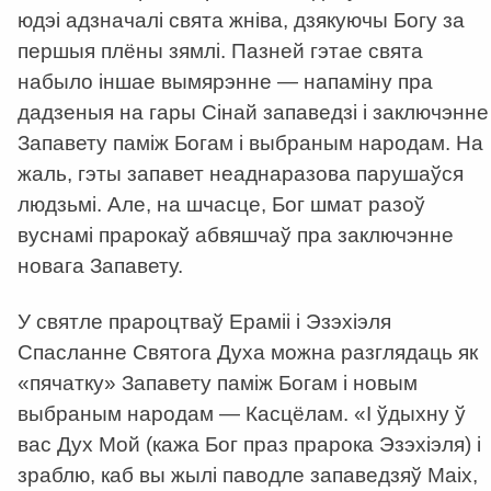
юдэі адзначалі свята жніва, дзякуючы Богу за
першыя плёны зямлі. Пазней гэтае свята
набыло іншае вымярэнне — напаміну пра
дадзеныя на гары Сінай запаведзі і заключэнне
Запавету паміж Богам і выбраным народам. На
жаль, гэты запавет неаднаразова парушаўся
людзьмі. Але, на шчасце, Бог шмат разоў
вуснамі прарокаў абвяшчаў пра заключэнне
новага Запавету.
У святле прароцтваў Ераміі і Эзэхіэля
Спасланне Святога Духа можна разглядаць як
«пячатку» Запавету паміж Богам і новым
выбраным народам — Касцёлам. «І ўдыхну ў
вас Дух Мой (кажа Бог праз прарока Эзэхіэля) і
зраблю, каб вы жылі паводле запаведзяў Маіх,