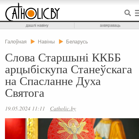
дашлі навіну
ахвяраваць
Галоўная
Навіны
Беларусь
Слова Старшыні ККББ
арцыбіскупа Станеўскага
на Спасланне Духа
Святога
19.05.2024 11:11
Catholic.by