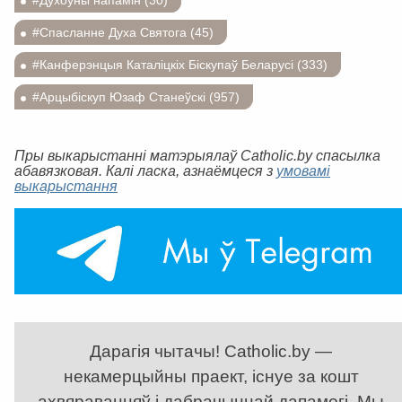
#Спасланне Духа Святога (45)
#Канферэнцыя Каталіцкіх Біскупаў Беларусі (333)
#Арцыбіскуп Юзаф Станеўскі (957)
Пры выкарыстанні матэрыялаў Catholic.by спасылка
абавязковая. Калі ласка, азнаёмцеся з
умовамі
выкарыстання
Дарагія чытачы! Catholic.by —
некамерцыйны праект, існуе за кошт
ахвяраванняў і дабрачыннай дапамогі. Мы