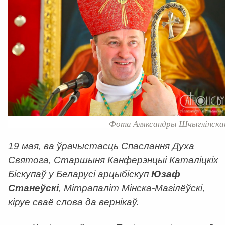
Фота Аляксандры Шчыглінска
19 мая, ва ўрачыстасць Спаслання Духа
Святога, Старшыня Канферэнцыі Каталіцкіх
Біскупаў у Беларусі арцыбіскуп
Юзаф
Станеўскі
, Мітрапаліт Мінска-Магілёўскі,
кіруе сваё слова да вернікаў.