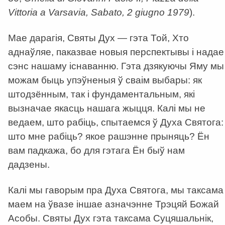
Vittoria a Varsavia, Sabato, 2 giugno 1979
).
Мае дарагія, Святы Дух — гэта Той, Хто
аднаўляе, паказвае новыя перспектывы і надае
сэнс нашаму існаванню. Гэта дзякуючы Яму мы
можам быць упэўненыя ў сваім выбары: як
штодзённым, так і фундаментальным, які
вызначае якасць нашага жыцця. Калі мы не
ведаем, што рабіць, спытаемся ў Духа Святога:
што мне рабіць? якое рашэнне прыняць? Ён
вам падкажа, бо для гэтага Ён быў нам
дадзены.
Калі мы гаворым пра Духа Святога, мы таксама
маем на ўвазе іншае азначэнне Трэцяй Божай
Асобы. Святы Дух гэта таксама Суцяшальнік,