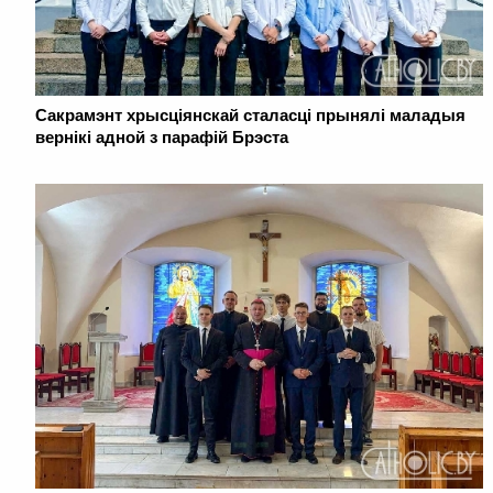
Сакрамэнт хрысціянскай сталасці прынялі маладыя
вернікі адной з парафій Брэста