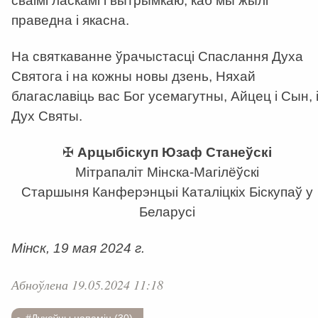
сваімі ласкамі і вытрымкаю, каб мы жылі
праведна і якасна.
На святкаванне ўрачыстасці Спаслання Духа
Святога і на кожны новы дзень, Няхай
благаславіць вас Бог усемагутны, Айцец і Сын, 
Дух Святы.
✠
Арцыбіскуп Юзаф Станеўскі
Мітрапаліт Мінска-Магілёўскі
Старшыня Канферэнцыі Каталіцкіх Біскупаў у
Беларусі
Мінск, 19 мая 2024 г.
Абноўлена 19.05.2024 11:18
#Духоўны напамін (30)