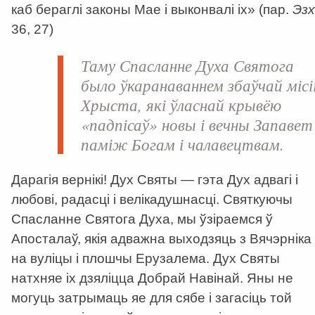
каб бераглі законы Мае і выконвалі іх» (пар.
Эзх
36, 27)
Таму Спасланне Духа Святога
было ўкаранаваннем збаўчай місі
Хрыста, які ўласнай крывёю
«падпісаў» новы і вечны Запавет
паміж Богам і чалавецтвам.
Дарагія вернікі! Дух Святы — гэта Дух адвагі і
любові, радасці і велікадушнасці. Святкуючы
Спасланне Святога Духа, мы ўзіраемся ў
Апосталаў, якія адважна выходзяць з Вячэрніка
на вуліцы і плошчы Ерузалема. Дух Святы
натхняе іх дзяліцца Добрай Навінай. Яны не
могуць затрымаць яе для сябе і загасіць той