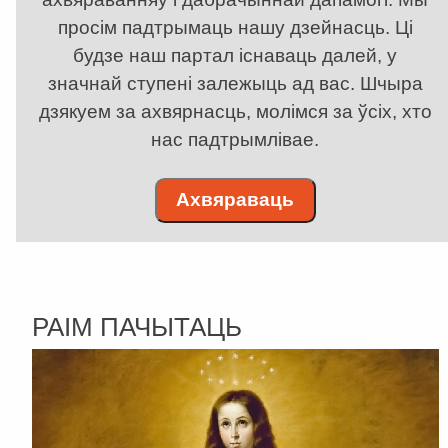
просім падтрымаць нашу дзейнасць. Ці
будзе наш партал існаваць далей, у
значнай ступені залежыць ад вас. Шчыра
дзякуем за ахвярнасць, молімся за ўсіх, хто
нас падтрымлівае.
Ахвяраваць
РАІМ ПАЧЫТАЦЬ