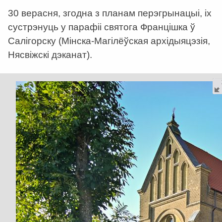
30 верасня, згодна з планам перэгрынацыі, іх
сустрэнуць у парафіі святога Францішка ў
Салігорску (Мінска-Магілёўская архідыяцэзія,
Нясвіжскі дэканат).