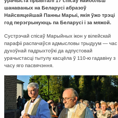
ўрачыста прывіталі 17 спісаў найбольш
шанаваных на Беларусі абразоў
Найсвяцейшай Панны Марыі, якія ўжо трэці
год перэгрынуюць па Беларусі і за мяжой.
Сустрэчай спісаў Марыйных ікон у вілейскай
парафіі распачаўся адмысловы трыдуум — час
духоўнай падрыхтоўкі да адпустовай
урачыстасці тытулу касцёла ў 110-ю гадавіну з
часу яго пасвячэння.