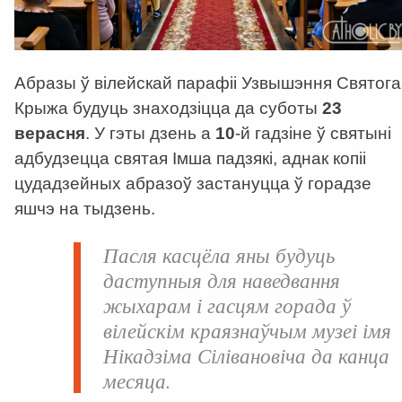
Абразы ў вілейскай парафіі Узвышэння Святога
Крыжа будуць знаходзіцца да суботы
23
верасня
. У гэты дзень а
10
-й гадзіне ў святыні
адбудзецца святая Імша падзякі, аднак копіі
цудадзейных абразоў застануцца ў горадзе
яшчэ на тыдзень.
Пасля касцёла яны будуць
даступныя для наведвання
жыхарам і гасцям горада ў
вілейскім краязнаўчым музеі імя
Нікадзіма Сілівановіча да канца
месяца.