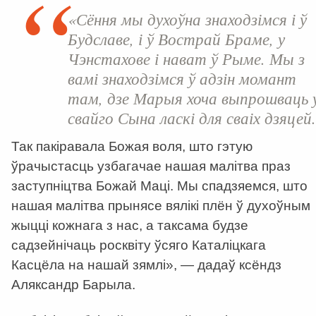
«Сёння мы духоўна знаходзімся і ў
Будславе, і ў Вострай Браме, у
Чэнстахове і нават ў Рыме. Мы з
вамі знаходзімся ў адзін момант
там, дзе Марыя хоча выпрошваць 
свайго Сына ласкі для сваіх дзяцей.
Так пакіравала Божая воля, што гэтую
ўрачыстасць узбагачае нашая малітва праз
заступніцтва Божай Маці. Мы спадзяемся, што
нашая малітва прынясе вялікі плён ў духоўным
жыцці кожнага з нас, а таксама будзе
садзейнічаць росквіту ўсяго Каталіцкага
Касцёла на нашай зямлі», — дадаў ксёндз
Аляксандр Барыла.