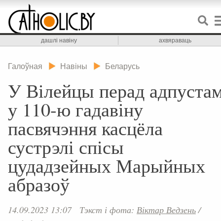
дашлі навіну
ахвяраваць
Галоўная
Навіны
Беларусь
У Вілейцы перад адпуста
у 110-ю гадавіну
пасвячэння касцёла
сустрэлі спісы
цудадзейных Марыйных
абразоў
14.09.2023 13:07
Тэкст і фота:
Віктар Ведзень
/