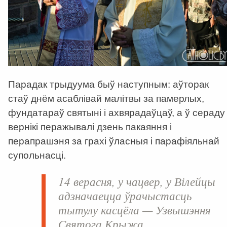
Парадак трыдуума быў наступным: аўторак
стаў днём асаблівай малітвы за памерлых,
фундатараў святыні і ахвярадаўцаў, а ў сераду
вернікі перажывалі дзень пакаяння і
перапрашэня за грахі ўласныя і парафіяльнай
супольнасці.
14 верасня, у чацвер, у Вілейцы
адзначаецца ўрачыстасць
тытулу касцёла — Узвышэння
Святога Крыжа.