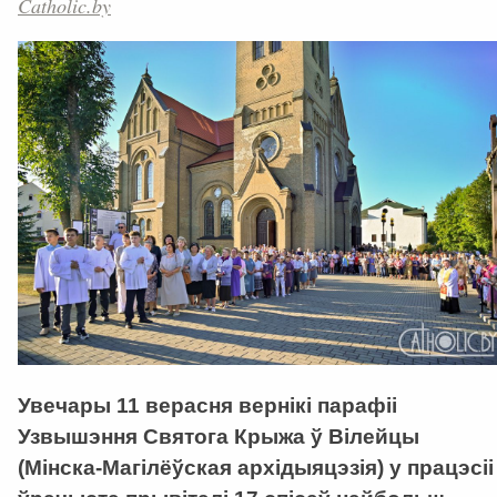
Catholic.by
Увечары 11 верасня вернікі парафіі
Узвышэння Святога Крыжа ў Вілейцы
(Мінска-Магілёўская архідыяцэзія) у працэсіі