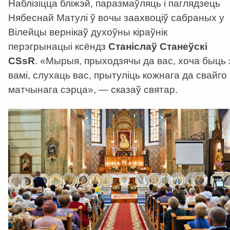
Наблізіцца бліжэй, паразмаўляць і паглядзець
Нябеснай Матулі ў вочы заахвоціў сабраных у
Вілейцы вернікаў духоўны кіраўнік
перэгрынацыі ксёндз
Станіслаў Станеўскі
CSsR
. «Мырыя, прыходзячы да вас, хоча быць 
вамі, слухаць вас, прытуліць кожнага да свайго
матчынага сэрца», — сказаў святар.