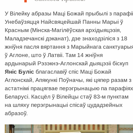
У Вілейку абразы Маці Божай прыбылі з парафі
Унебаўзяцця Найсвяцейшай Панны Марыі ў
Красным (Мінска-Магілёўская архідыяцэзія,
Маладзечанскі дэканат), дзе знаходзіліся з 18
жніўня пасля вяртання з Марыйнага санктуары
ў Аглоне, што ў Латвіі. Там 14 жніўня
ардынарый Рэзэкнэ-Аглонскай дыяцэзіі біскуп
Яніс Буліс
благаславіў спіс Маці Божай
Аглонскай, Апякункі Поўначы, які цяпер разам з
астатнімі працягвае перэгрынацыю па парафія
Беларусі. Касцёл ў Вілейцы стаў 83-м пунктам
на шляху перэгрынацыі спісаў цудадзейных
абразоў.