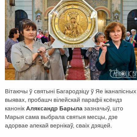
Вітаючы ў святыні Багародзіцу ў Яе іканапісных
выявах, пробашч вілейскай парафіі ксёндз
канонік
Аляксандр Барыла
зазначыў, што
Марыя сама выбрала святыя месцы, дзе
адорвае апекай вернікаў, сваіх дзяцей.