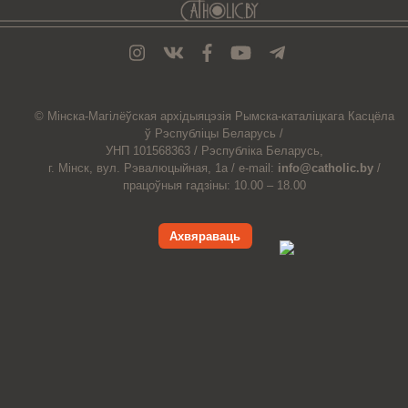
© Мiнска-Магiлёўская
архiдыяцэзiя
Рымска-каталіцкага
Касцёла
ў Рэспубліцы Беларусь /
УНП 101568363 /
Рэспубліка Беларусь,
г. Мінск, вул. Рэвалюцыйная, 1а /
e-mail:
info@catholic.by
/
працоўныя гадзіны: 10.00 – 18.00
Ахвяраваць