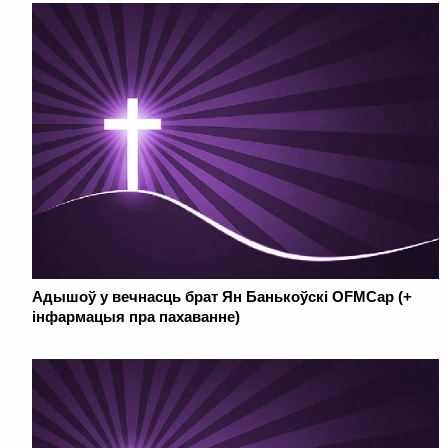
Адышоў у вечнасць брат Ян Банькоўскі OFMCap (+
інфармацыя пра пахаванне)