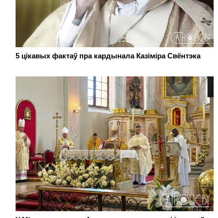
5 цікавых фактаў пра кардынала Казіміра Свёнтэка