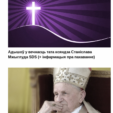
Адышоў у вечнасць тата ксяндза Станіслава
Мжыглуда SDS (+ інфармацыя пра пахаванне)