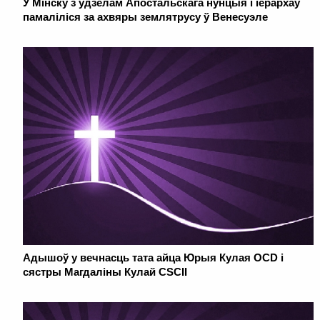
У Мінску з удзелам Апостальскага нунцыя і іерархаў
памаліліся за ахвяры землятрусу ў Венесуэле
Адышоў у вечнасць тата айца Юрыя Кулая OCD і
сястры Магдаліны Кулай CSCII