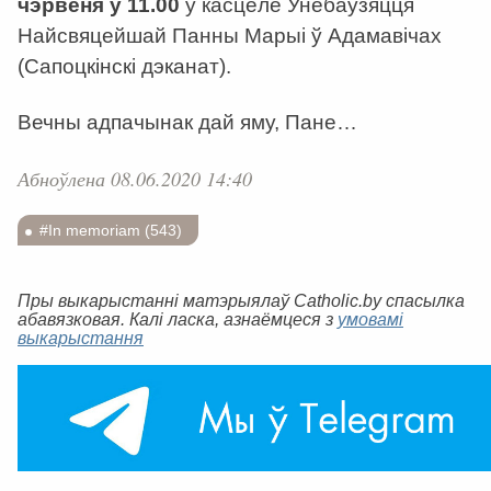
чэрвеня ў 11.00
у касцёле Унебаўзяцця
Найсвяцейшай Панны Марыі ў Адамавічах
(Сапоцкінскі дэканат).
Вечны адпачынак дай яму, Пане…
Абноўлена 08.06.2020 14:40
#In memoriam (543)
Пры выкарыстанні матэрыялаў Catholic.by спасылка
абавязковая. Калі ласка, азнаёмцеся з
умовамі
выкарыстання