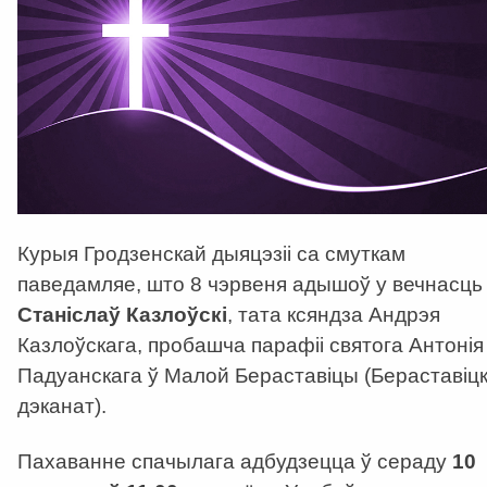
Курыя Гродзенскай дыяцэзіі са смуткам
паведамляе, што 8 чэрвеня адышоў у вечнасць
Станіслаў Казлоўскі
, тата ксяндза Андрэя
Казлоўскага, пробашча парафіі святога Антонія
Падуанскага ў Малой Бераставіцы (Бераставіцк
дэканат).
Пахаванне спачылага адбудзецца ў сераду
10