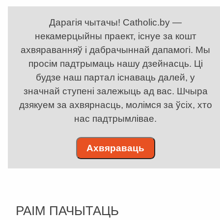
Дарагія чытачы! Catholic.by —
некамерцыйны праект, існуе за кошт
ахвяраванняў і дабрачыннай дапамогі. Мы
просім падтрымаць нашу дзейнасць. Ці
будзе наш партал існаваць далей, у
значнай ступені залежыць ад вас. Шчыра
дзякуем за ахвярнасць, молімся за ўсіх, хто
нас падтрымлівае.
Ахвяраваць
РАІМ ПАЧЫТАЦЬ