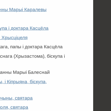
анны Марыі Каралевы
купа і доктара Касцёла
а Хрысціцеля
ага, папы і доктара Касцёла
нага (Хрызастома), біскупа і
Панны Марыі Балеснай
, і Кіпрыяна, біскупа,
ьчыны, святара
Поля, святара