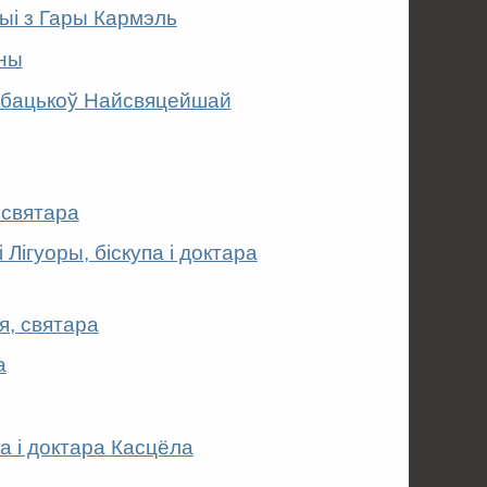
і з Гары Кармэль
ены
ы, бацькоў Найсвяцейшай
 святара
Лігуоры, біскупа і доктара
я, святара
а
а і доктара Касцёла