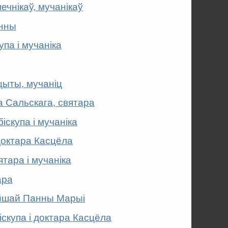
лечнікаў, мучанікаў
анны
упа і мучаніка
іцыты, мучаніц
а Сальскага, святара
іскупа і мучаніка
 доктара Касцёла
ятара і мучаніка
ара
ейшай Панны Марыі
іскупа і доктара Касцёла