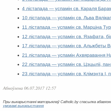
4 лістапада — успамін св. Караля Барам
10 лістапада — успамін св. Льва Вяліка
11 лістапада — успамін св. Марціна Тур
12 лістапада — успамін св. Язафата, біс
17 лістапада — успамін св. Альжбеты В
21 лістапада — успамін Ахвяравання 
22 лістапада — успамін св. Цэцыліі, па
23 лістапада — успамін св. Клімэнта І, 
Абноўлена 06.07.2017 12:57
Пры выкарыстанні матэрыялаў Catholic.by спасылка абавязков
умовамі выкарыстання