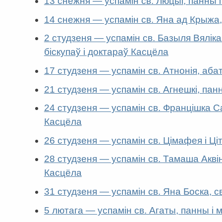
13 снежня — успамін св. Люцыі, панны 
14 снежня — успамін св. Яна ад Крыжа,
2 студзеня — успамін св. Базыля Вяліка
біскупаў і доктараў Касцёла
17 студзеня — успамін св. Атнонія, аба
21 студзеня — успамін св. Агнешкі, пан
24 студзеня — успамін св. Францішка Са
Касцёла
26 студзеня — успамін св. Цімафея і Ціт
28 студзеня — успамін св. Тамаша Аквін
Касцёла
31 студзеня — успамін св. Яна Боска, с
5 лютага — успамін св. Агаты, панны і 