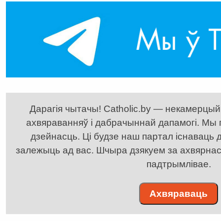
Дарагія чытачы! Catholic.by — некамерцыйн
ахвяраванняў і дабрачыннай дапамогі. Мы
дзейнасць. Ці будзе наш партал існаваць д
залежыць ад вас. Шчыра дзякуем за ахвярнасць
падтрымлівае.
Ахвяраваць