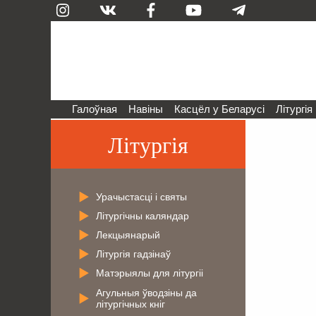
Галоўная
Навіны
Касцёл у Беларусі
Літургія
Літургія
Урачыстасці і святы
Літургічны каляндар
Лекцыянарый
Літургія гадзінаў
Матэрыялы для літургіі
Агульныя ўводзіны да
літургічных кніг