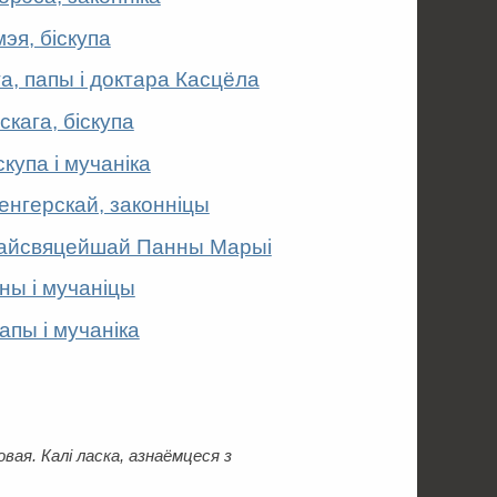
эя, біскупа
га, папы і доктара Касцёла
скага, біскупа
купа і мучаніка
енгерскай, законніцы
Найсвяцейшай Панны Марыі
нны і мучаніцы
папы і мучаніка
ая. Калі ласка, азнаёмцеся з