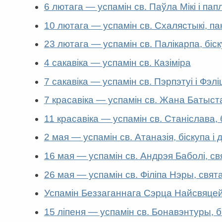
6 лютага — успамін св. Паўла Мікі і пап
10 лютага — успамін св. Cхалястыкі, п
23 лютага — успамін св. Палікарпа, біск
4 сакавіка — успамін св. Казіміра
7 сакавіка — успамін св. Пэрпэтуі і Фэл
7 красавіка — успамін св. Жана Батыст
11 красавіка — успамін св. Станіслава, б
2 мая — успамін св. Атаназія, біскупа і
16 мая — успамін св. Андрэя Баболі, св
26 мая — успамін св. Філіпа Нэры, свят
Успамін Беззаганнага Сэрца Найсвяц
15 ліпеня — успамін св. Бонавэнтуры, б