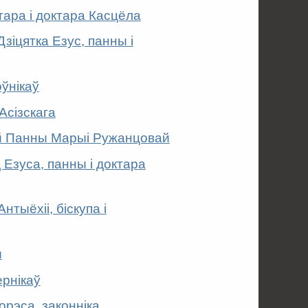
тара і доктара Касцёла
Дзіцятка Езус, панны і
оўнікаў
Асізскага
ай Панны Марыі Ружанцовай
 Езуса, панны і доктара
нтыёхіі, біскупа і
ы
ернікаў
орэса, законніка