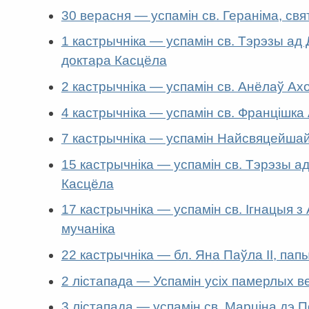
30 верасня — успамін св. Гераніма, свя
1 кастрычніка — успамін св. Тэрэзы ад 
доктара Касцёла
2 кастрычніка — успамін св. Анёлаў Ах
4 кастрычніка — успамін св. Францішка 
7 кастрычніка — успамін Найсвяцейш
15 кастрычніка — успамін св. Тэрэзы ад
Касцёла
17 кастрычніка — успамін св. Ігнацыя з А
мучаніка
22 кастрычніка — бл. Яна Паўла ІІ, пап
2 лістапада — Успамін усіх памерлых в
3 лістапада — успамін св. Марціна дэ П