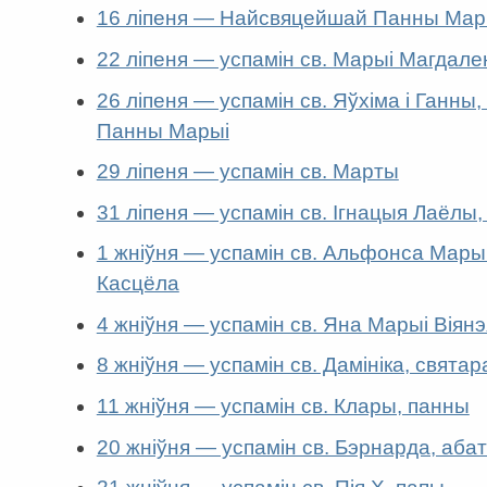
16 ліпеня — Найсвяцейшай Панны Мары
22 ліпеня — успамін св. Марыі Магдал
26 ліпеня — успамін св. Яўхіма і Ганн
Панны Марыі
29 ліпеня — успамін св. Марты
31 ліпеня — успамін св. Ігнацыя Лаёлы,
1 жніўня — успамін св. Альфонса Марыі 
Касцёла
4 жніўня — успамін св. Яна Марыі Віянэ
8 жніўня — успамін св. Дамініка, святар
11 жніўня — успамін св. Клары, панны
20 жніўня — успамін св. Бэрнарда, абат