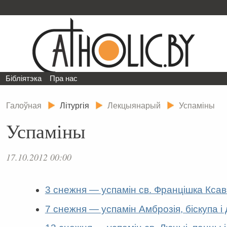
Бібліятэка
Пра нас
Галоўная
Літургія
Лекцыянарый
Успаміны
Успаміны
17.10.2012 00:00
3 снежня — успамін св. Францішка Ксав
7 снежня — успамін Амброзія, біскупа і