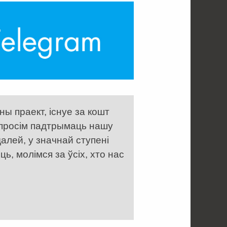
ы праект, існуе за кошт
 просім падтрымаць нашу
алей, у значнай ступені
, молімся за ўсіх, хто нас