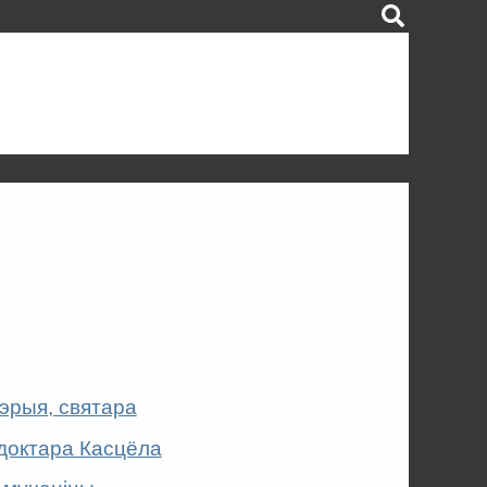
эрыя, святара
 доктара Касцёла