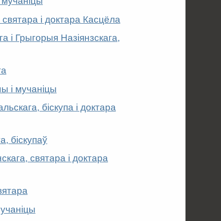
і мучаніцы
 святара і доктара Касцёла
га і Грыгорыя Назіянзскага,
та
ны і мучаніцы
льскага, біскупа і доктара
а, біскупаў
скага, святара і доктара
вятара
мучаніцы