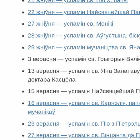
21 жніўня — успамін св. Пія Х, папы
22 жніўня — успамін Найсвяцейшай П
27 жніўня — успамін св. Монікі
28 жніўня — успамін св. Аўгустына, біс
29 жніўня — успамін мучаніцтва св. Ян
3 верасня — успамін св. Грыгорыя Вялік
13 верасня — успамін св. Яна Залатавус
доктара Касцёла
15 верасня — успамін Найсвяцейшай 
16 верасня — успамін св. Карнэлія, папы
мучанікаў
23 верасня — успамін св. Піо з П’етрэл
27 верасня — успамін св. Вінцэнта дэ 