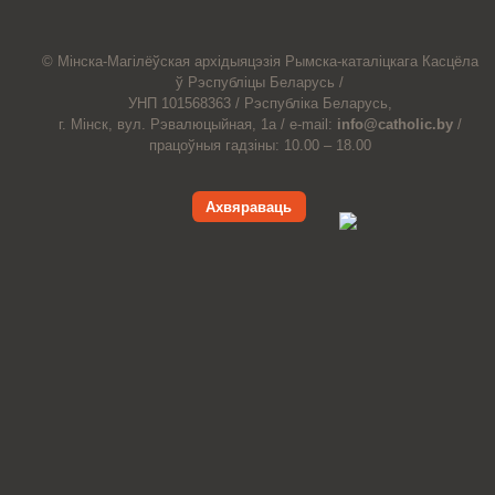
© Мiнска-Магiлёўская
архiдыяцэзiя
Рымска-каталіцкага
Касцёла
ў Рэспубліцы Беларусь /
УНП 101568363 /
Рэспубліка Беларусь,
г. Мінск, вул. Рэвалюцыйная, 1а /
e-mail:
info@catholic.by
/
працоўныя гадзіны: 10.00 – 18.00
Ахвяраваць