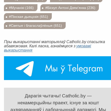
#Мучанікі (166)
#Біскуп Антоні Дзям'янка (236)
#Пінская дыяцэзія (651)
#Святыя і благаслаўлёныя (651)
Пры выкарыстанні матэрыялаў Catholic.by спасылка
абавязковая. Калі ласка, азнаёмцеся з
умовамі
выкарыстання
Дарагія чытачы! Catholic.by —
некамерцыйны праект, існуе за кошт
ахвяраванняў і дабрачыннай дапамогі. Мы