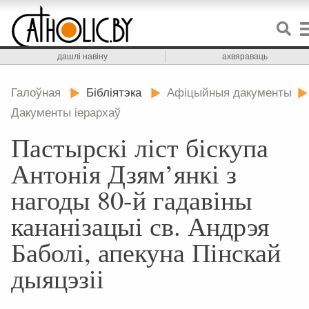
дашлі навіну
ахвяраваць
Галоўная
Бібліятэка
Афіцыйныя дакументы
Дакументы іерархаў
Пастырскі ліст біскупа
Антонія Дзям’янкі з
нагоды 80-й гадавіны
кананізацыі св. Андрэя
Баболі, апекуна Пінскай
дыяцэзіі