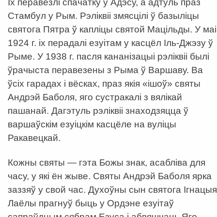
Іх перавезлі спачатку ў Адэсу, а адтуль праз
Стамбул у Рым. Рэліквіі змясцілі ў базыліцы
святога Пятра ў капліцы святой Мацільды. У маі
1924 г. іх перадалі езуітам у касцёл Іль-Джэзу ў
Рыме. У 1938 г. пасля кананізацыі рэліквіі былі
ўрачыста перавезены з Рыма ў Варшаву. Ва
ўсіх гарадах і вёсках, праз якія «ішоў» святы
Андрэй Баболя, яго сустракалі з вялікай
пашанай. Дагэтуль рэліквіі знаходзяцца ў
варшаўскім езуіцкім касцёле на вуліцы
Ракавецкай.
Кожны святы — гэта Божы знак, асабліва для
часу, у які ён жыве. Святы Андрэй Баболя ярка
заззяў у свой час. Духоўны сын святога Ігнацыя
Лаёлы прагнуў быць у Ордэне езуітаў
сапраўдным сябрам Езуса і абвяшчаць Яго