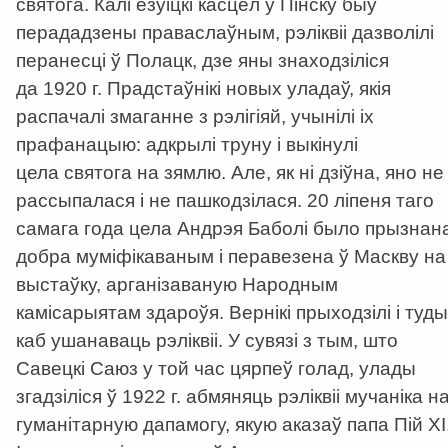
святога. Калі езуіцкі касцёл у Пінску быў
перададзены праваслаўным, рэліквіі дазволілі
перанесці ў Полацк, дзе яны знаходзіліся
да 1920 г. Прадстаўнікі новых уладаў, якія
распачалі змаганне з рэлігіяй, учынілі іх
прафанацыю: адкрылі труну і выкінулі
цела святога на зямлю. Але, як ні дзіўна, яно не
рассыпалася і не пашкодзілася. 20 ліпеня таго
самага года цела Андрэя Баболі было прызнан
добра муміфікаваным і перавезена ў Маскву на
выстаўку, арганізаваную Народным
камісарыятам здароўя. Вернікі прыходзілі і туды
каб ушанаваць рэліквіі. У сувязі з тым, што
Савецкі Саюз у той час цярпеў голад, улады
згадзіліся ў 1922 г. абмяняць рэліквіі мучаніка н
гуманітарную дапамогу, якую аказаў папа Пій ХІ