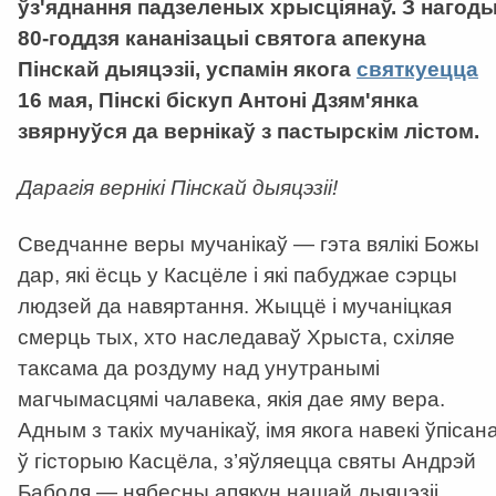
ўз'яднання падзеленых хрысціянаў. З нагод
80-годдзя кананізацыі святога апекуна
Пінскай дыяцэзіі, успамін якога
святкуецца
16 мая, Пінскі біскуп Антоні Дзям'янка
звярнуўся да вернікаў з пастырскім лістом.
Дарагія вернікі Пінскай дыяцэзіі!
Сведчанне веры мучанікаў — гэта вялікі Божы
дар, які ёсць у Касцёле і які пабуджае сэрцы
людзей да навяртання. Жыццё і мучаніцкая
смерць тых, хто наследаваў Хрыста, схіляе
таксама да роздуму над унутранымі
магчымасцямі чалавека, якія дае яму вера.
Адным з такіх мучанікаў, імя якога навекі ўпісан
ў гісторыю Касцёла, з’яўляецца святы Андрэй
Баболя — нябесны апякун нашай дыяцэзіі.