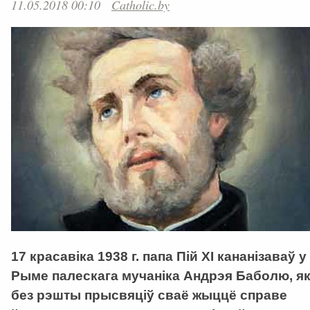
11.05.2018 00:10
Catholic.by
17 красавіка 1938 г. папа Пій ХІ кананізаваў у
Рыме палескага мучаніка Андрэя Баболю, як
без рэшты прысвяціў сваё жыццё справе