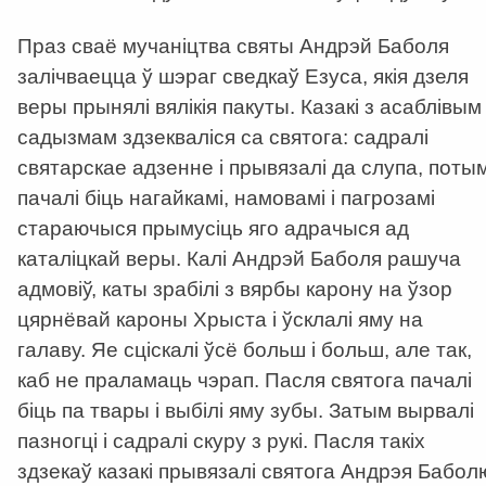
Праз сваё мучаніцтва святы Андрэй Баболя
залічваецца ў шэраг сведкаў Езуса, якія дзеля
веры прынялі вялікія пакуты. Казакі з асаблівым
садызмам здзекваліся са святога: садралі
святарскае адзенне і прывязалі да слупа, поты
пачалі біць нагайкамі, намовамі і пагрозамі
стараючыся прымусіць яго адрачыся ад
каталіцкай веры. Калі Андрэй Баболя рашуча
адмовіў, каты зрабілі з вярбы карону на ўзор
цярнёвай кароны Хрыста і ўсклалі яму на
галаву. Яе сціскалі ўсё больш і больш, але так,
каб не праламаць чэрап. Пасля святога пачалі
біць па твары і выбілі яму зубы. Затым вырвалі
пазногці і садралі скуру з рукі. Пасля такіх
здзекаў казакі прывязалі святога Андрэя Бабол