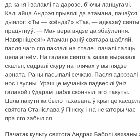
да каня і валаклі па дарозе, б’ючы ланцугамі.
Калі айца Андрэя прывялі да атамана, пачаўся
дыялог: «Ты — ксёндз?» «Так, — адказаў святы 
працягнуў: — Мая вера вядзе да збаўлення.
Навярніцеся!» Атаман раніў святара шабляй,
пасля чаго яго паклалі на стале і пачалі паліць
цела агнём. На галаве святога казакі выразалі
скальп, садралі скуру на плячах у выглядзе
арната. Раны пасыпалі сечкаю. Пасля адрэзалі
нос і вусны. Урэшце мучаніка падвесілі ўніз
галавой і ўдарам шаблі скончылі яго пакуты.
Цела пакутніка было пахавана ў крыпце касцёл
святога Станіслава ў Пінску, і на некаторы час
пра яго забыліся.
Пачатак культу святога Андрэя Баболі звязаны 