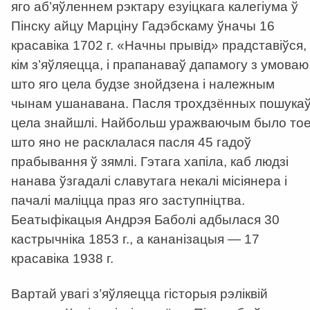
яго аб’яўленнем рэктару езуіцкага калегіума ў
Пінску айцу Марціну Гадэбскаму ўначы 16
красавіка 1702 г. «Начны прывід» прадставіўся,
кім з’яўляецца, і прапанаваў дапамогу з умоваю
што яго цела будзе знойдзена і належным
чынам ушанавана. Пасля трохдзённых пошука
цела знайшлі. Найбольш уражваючым было тое
што яно не расклалася пасля 45 гадоў
прабывання ў зямлі. Гэтага хапіла, каб людзі
нанава ўзгадалі славутага некалі місіянера і
пачалі маліцца праз яго заступніцтва.
Беатыфікацыя Андрэя Баболі адбылася 30
кастрычніка 1853 г., а кананізацыя — 17
красавіка 1938 г.
Вартай увагі з’яўляецца гісторыя рэліквій