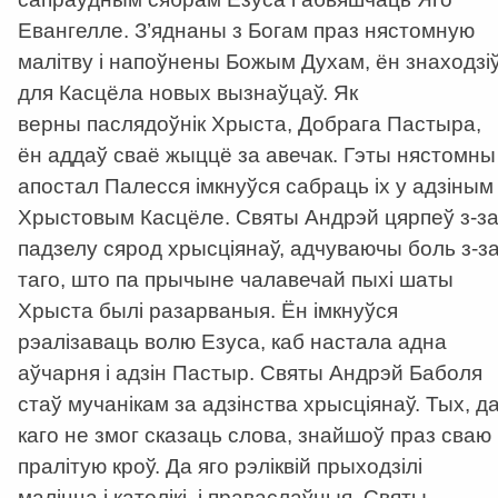
Евангелле. З’яднаны з Богам праз нястомную
малітву і напоўнены Божым Духам, ён знаходзі
для Касцёла новых вызнаўцаў. Як
верны паслядоўнік Хрыста, Добрага Пастыра,
ён аддаў сваё жыццё за авечак. Гэты нястомны
апостал Палесся імкнуўся сабраць іх у адзіным
Хрыстовым Касцёле. Святы Андрэй цярпеў з-з
падзелу сярод хрысціянаў, адчуваючы боль з-з
таго, што па прычыне чалавечай пыхі шаты
Хрыста былі разарваныя. Ён імкнуўся
рэалізаваць волю Езуса, каб настала адна
аўчарня і адзін Пастыр. Святы Андрэй Баболя
стаў мучанікам за адзінства хрысціянаў. Тых, д
каго не змог сказаць слова, знайшоў праз сваю
пралітую кроў. Да яго рэліквій прыходзілі
маліцца і католікі, і праваслаўныя. Святы