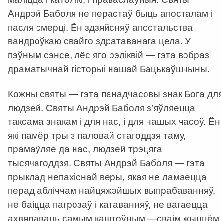
Андрэй Баболя не перастаў быць апосталам і
пасля смерці. Ён здзяйсняў апостальства
вандроўкаю свайго здратаванага цела. У
пэўным сэнсе, лёс яго рэліквій — гэта вобраз
драматычнай гісторыі нашай Бацькаўшчыны.
Кожны святы — гэта панадчасовы знак Бога дл
людзей. Святы Андрэй Баболя з’яўляецца
таксама знакам і для нас, і для нашых часоў. Ён
які памёр тры з паловай стагоддзя таму,
прамаўляе да нас, людзей трэцяга
тысячагоддзя. Святы Андрэй Баболя — гэта
прыклад непахіснай веры, якая не ламаецца
перад абліччам найцяжэйшых выпрабаванняў,
не баіцца пагрозаў і катаванняў, не вагаецца
ахвяраваць самым каштоўным —сваім жыццём