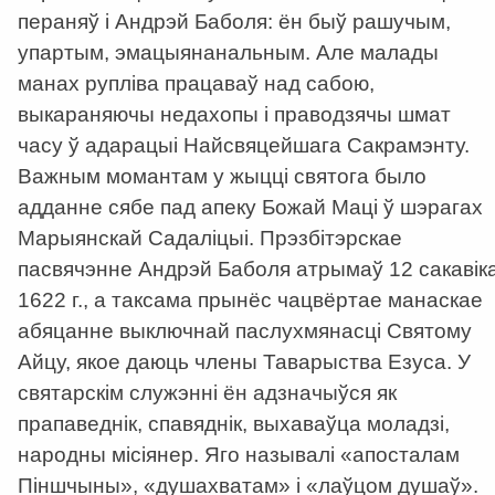
пераняў і Андрэй Баболя: ён быў рашучым,
упартым, эмацыянанальным. Але малады
манах рупліва працаваў над сабою,
выкараняючы недахопы і праводзячы шмат
часу ў адарацыі Найсвяцейшага Сакрамэнту.
Важным момантам у жыцці святога было
адданне сябе пад апеку Божай Маці ў шэрагах
Марыянскай Садаліцыі. Прэзбітэрскае
пасвячэнне Андрэй Баболя атрымаў 12 сакавік
1622 г., а таксама прынёс чацвёртае манаскае
абяцанне выключнай паслухмянасці Святому
Айцу, якое даюць члены Таварыства Езуса. У
святарскім служэнні ён адзначыўся як
прапаведнік, спавяднік, выхаваўца моладзі,
народны місіянер. Яго называлі «апосталам
Піншчыны», «душахватам» і «лаўцом душаў».