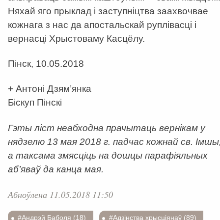
Няхай яго прыклад і заступніцтва заахвочвае
кожнага з нас да апостальскай руплівасці і
вернасці Хрыстоваму Касцёлу.
Пінск, 10.05.2018
+ Антоні Дзям’янка
Біскуп Пінскі
Гэты ліст неабходна прачытаць вернікам у
нядзелю 13 мая 2018 г. падчас кожнай св. Імшы
а таксама змясціць на дошцы парафіяльных
аб’яваў да канца мая.
Абноўлена 11.05.2018 11:50
#Андрэй Баболя (18)
#Адзінства хрысціянаў (89)