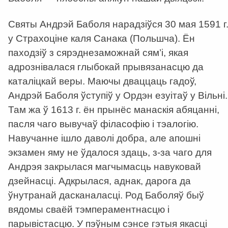
Святы Андрэй Баболя нарадзіўся 30 мая 1591 г
у Страхоціне каля Санака (Польшча). Ён
паходзіў з сярэднезаможнай сям’і, якая
адрознівалася глыбокай прывязанасцю да
каталіцкай веры. Маючы дваццаць гадоў,
Андрэй Баболя ўступіў у Ордэн езуітаў у Вільні.
Там жа ў 1613 г. ён прынёс манаскія абяцанні,
пасля чаго вывучаў філасофію і тэалогію.
Навучанне ішло даволі добра, але апошні
экзамен яму не ўдалося здаць, з-за чаго для
Андрэя закрылася магчымасць навуковай
дзейнасці. Адкрылася, аднак, дарога да
ўнутранай дасканаласці. Род Баболяў быў
вядомы сваёй тэмпераментнасцю і
парывістасцю. У пэўным сэнсе гэтыя якасці