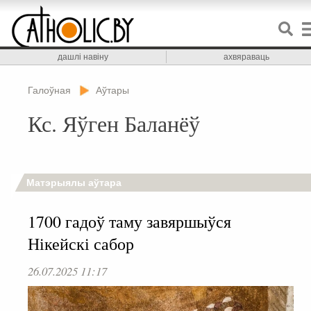
дашлі навіну
ахвяраваць
Галоўная
Аўтары
Кс. Яўген Баланёў
Матэрыялы аўтара
1700 гадоў таму завяршыўся
Нікейскі сабор
26.07.2025 11:17