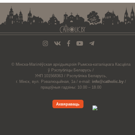
© Мiнска-Магiлёўская
архiдыяцэзiя
Рымска-каталіцкага
Касцёла
ў Рэспубліцы Беларусь /
УНП 101568363 /
Рэспубліка Беларусь,
г. Мінск, вул. Рэвалюцыйная, 1а /
e-mail:
info@catholic.by
/
працоўныя гадзіны: 10.00 – 18.00
Ахвяраваць