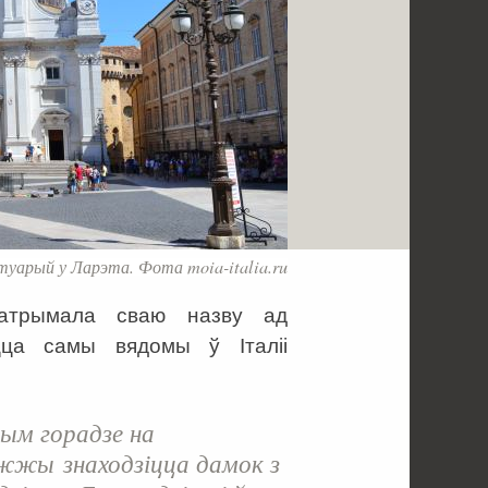
уарый у Ларэта. Фота moia-italia.ru
атрымала сваю назву ад
цца самы вядомы ў Італіі
тым горадзе на
жы знаходзіцца дамок з