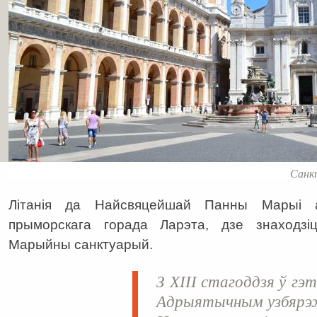
Санкт
Літанія да Найсвяцейшай Панны Марыі 
прыморскага горада Ларэта, дзе знаходзі
Марыйны санктуарый.
З ХІІІ стагоддзя ў гэ
Адрыятычным узбярэж