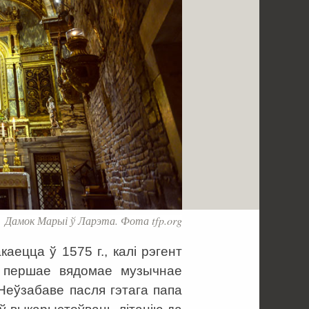
Дамок Марыі ў Ларэта. Фота tfp.org
аецца ў 1575 г., калі рэгент
ў першае вядомае музычнае
Неўзабаве пасля гэтага папа