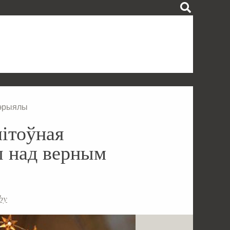
тэрыялы
літоўная
ы над верным
by