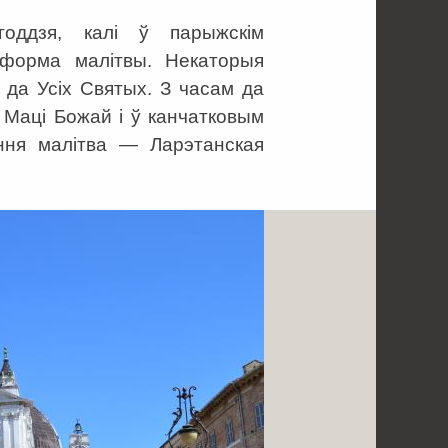
годдзя, калі ў парыжскім
 форма малітвы. Некаторыя
і да Усіх Святых. З часам да
 Маці Божай і ў канчатковым
ёння малітва — Ларэтанская