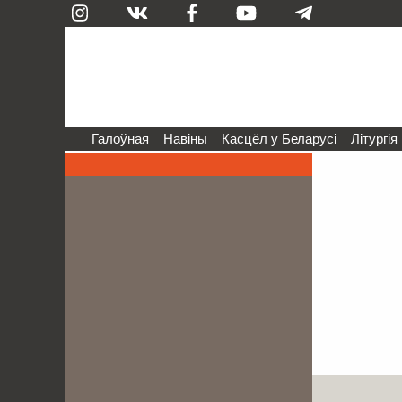
Галоўная
Навіны
Касцёл у Беларусі
Літургія