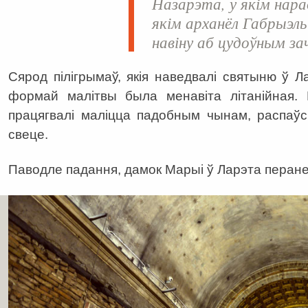
Назарэта, у якім нарад
якім арханёл Габрыэл
навіну аб цудоўным за
Сярод пілігрымаў, якія наведвалі святыню ў 
формай малітвы была менавіта літанійная. 
працягвалі маліцца падобным чынам, распаў
свеце.
Паводле падання, дамок Марыі ў Ларэта перане