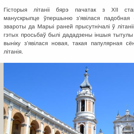
Гісторыя літаніі бярэ пачатак з ХІІ ста
манускрыпце ўпершыню з’явілася падобная
звароты да Марыі раней прысутнічалі ў літані
гэтых просьбаў былі дададзены іншыя тытулы
выніку з’явілася новая, такая папулярная с
літанія.