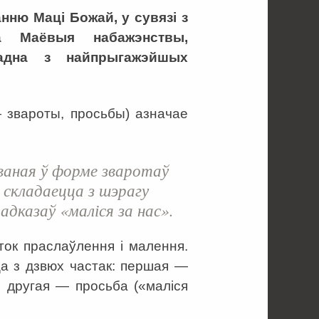
ню Маці Божай, у сувязі з
 Маёвыя набажэнствы,
 адна з найпрыгажэйшых
— звароты, просьбы) азначае
ваная ў форме зваротаў
складаецца з шэрагу
 адказаў «маліся за нас».
ток праслаўлення і малення.
ца з дзвюх частак: першая —
, другая — просьба («маліся