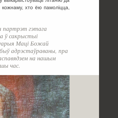
аў выкарыстоўваць літанію да
 кожнаму, хто ёю памоліцца,
 партрэт гэтага
а ў сакрыстыі
уарыя Маці Божай
 быў адрэстаўраваны, пра
аспавядзем на нашым
шы час.