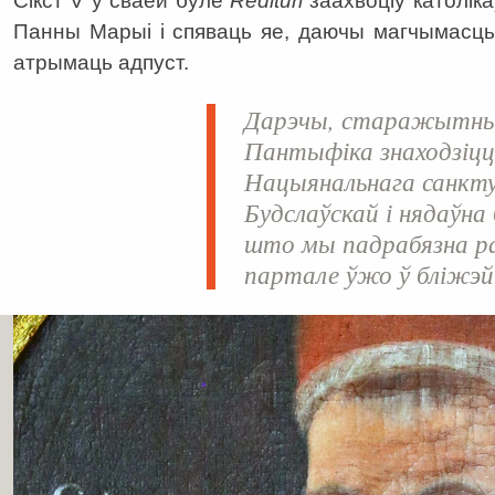
Сікст V ў сваёй буле
Redituri
заахвоціў католік
Панны Марыі і спяваць яе, даючы магчымасць
атрымаць адпуст.
Дарэчы, старажытны
Пантыфіка знаходзіцц
Нацыянальнага санкт
Будслаўскай і нядаўна
што мы падрабязна р
партале ўжо ў бліжэй