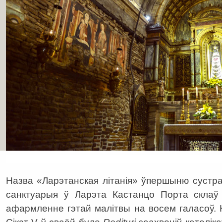
Назва «Ларэтанская літанія» ўпершыню сустрак
санктуарыя ў Ларэта Кастанцо Порта скла
афармленне гэтай малітвы на восем галасоў. 