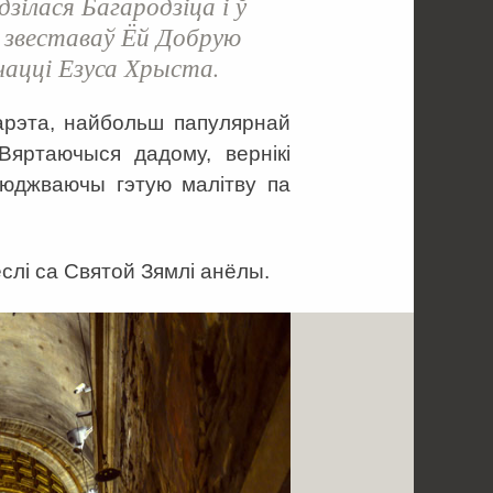
зілася Багародзіца і ў
ь звеставаў Ёй Добрую
чацці Езуса Хрыста.
Ларэта, найбольш папулярнай
Вяртаючыся дадому, вернікі
сюджваючы гэтую малітву па
слі са Святой Зямлі анёлы.