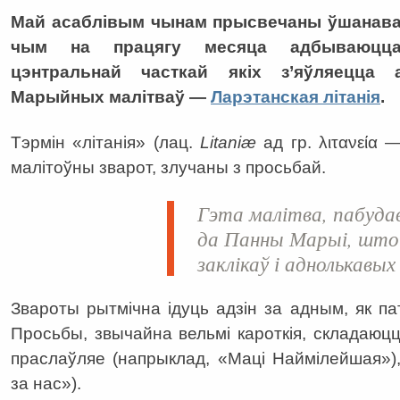
Май асаблівым чынам прысвечаны ўшанаван
чым на працягу месяца адбываюцца
цэнтральнай часткай якіх з’яўляецца
Марыйных малітваў —
Ларэтанская літанія
.
Тэрмін «літанія» (лац.
Litaniæ
ад гр. λιτανεία 
малітоўны зварот, злучаны з просьбай.
Гэта малітва, пабуда
да Панны Марыі, што 
заклікаў і аднолькавых
Звароты рытмічна ідуць адзін за адным, як па
Просьбы, звычайна вельмі кароткія, складаюц
праслаўляе (напрыклад, «Маці Наймілейшая»)
за нас»).