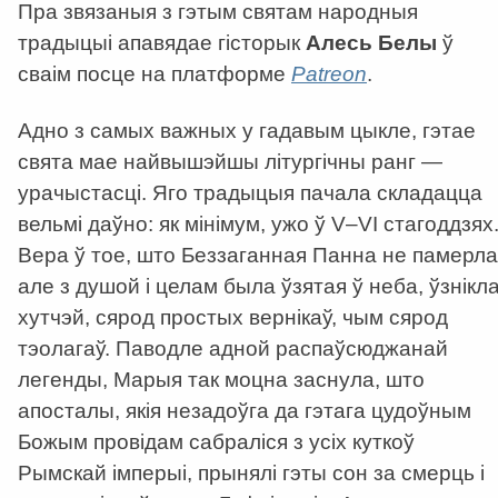
Пра звязаныя з гэтым святам народныя
традыцыі апавядае гісторык
Алесь Белы
ў
сваім посце на платформе
Patreon
.
Адно з самых важных у гадавым цыкле, гэтае
свята мае найвышэйшы літургічны ранг —
урачыстасці. Яго традыцыя пачала складацца
вельмі даўно: як мінімум, ужо ў V–VІ стагоддзях
Вера ў тое, што Беззаганная Панна не памерла
але з душой і целам была ўзятая ў неба, ўзнікла
хутчэй, сярод простых вернікаў, чым сярод
тэолагаў. Паводле адной распаўсюджанай
легенды, Марыя так моцна заснула, што
апосталы, якія незадоўга да гэтага цудоўным
Божым провідам сабраліся з усіх куткоў
Рымскай імперыі, прынялі гэты сон за смерць і