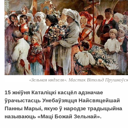
«Зельная нядзеля». Мастак Вітольд Прушкоўск
15 жніўня Каталіцкі касцёл адзначае
ўрачыстасць Унебаўзяцця Найсвяцейшай
Панны Марыі, якую ў народзе традыцыйна
называюць «Маці Божай Зельнай».