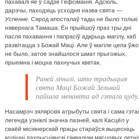
пахавалі яе ў садзе Гефсіманія. Адсюль,
дарэчы, паходзіць усходня назва свята —
Успен
не
. Сярод апосталаў тады не было толькі
нявернага Тамаша. Ён прыйшоў праз тры дні
пасля пахавання і папрасіў адкрыць магілу, каб
развітацца з Божай Маці. Але ў магіле цела ўжо
не было, затое знайшлося шмат прыгожых,
прыемна і моцна пахнучых кветак.
Раней лічылі, што традыцыя
свята Маці Божай Зельнай
пайшла менавіта ад гэтага цуду
Насамрэч зялярскія атрыбуты свята і сама гэта
легенда узніклі значна пазней, калі Касцёл у
сваёй місіянерскай працы стараўся выцесніць
колішні дахрысціянскі сімвалізм мясцовых летні