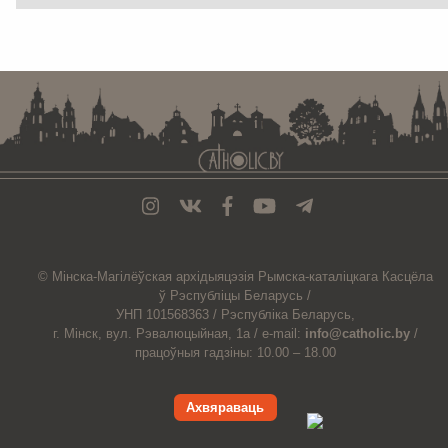
. . . . . . . . . . . . . . . . . . . . . . . . . . . . . . . . . . . . . . . . . . . . . . . . . . . . . . . . . . . . .
© Мiнска-Магiлёўская
архiдыяцэзiя
Рымска-каталіцкага
Касцёла
ў Рэспубліцы Беларусь /
УНП 101568363 /
Рэспубліка Беларусь,
г. Мінск, вул. Рэвалюцыйная, 1а /
e-mail:
info@catholic.by
/
працоўныя гадзіны: 10.00 – 18.00
Ахвяраваць