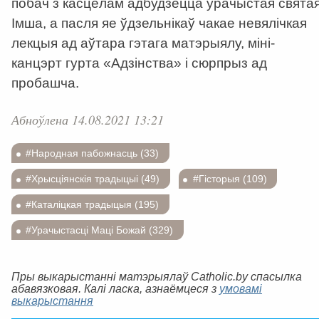
побач з касцёлам адбудзецца ўрачыстая свята
Імша, а пасля яе ўдзельнікаў чакае невялічкая
лекцыя ад аўтара гэтага матэрыялу, міні-
канцэрт гурта «Адзінства» і сюрпрыз ад
пробашча.
Абноўлена 14.08.2021 13:21
#Народная пабожнасць (33)
#Хрысціянскія традыцыі (49)
#Гісторыя (109)
#Каталіцкая традыцыя (195)
#Урачыстасці Маці Божай (329)
Пры выкарыстанні матэрыялаў Catholic.by спасылка
абавязковая. Калі ласка, азнаёмцеся з
умовамі
выкарыстання