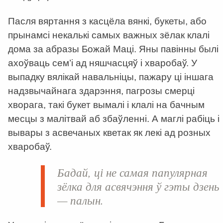
Пасля вяртання з касцёла вянкі, букеты, або
прынамсі некалькі самых важных зёлак клалі
дома за абразы Божай Маці. Яны павінны былі
ахоўваць сем’і ад няшчасцяў і хваробаў. У
выпадку вялікай навальніцы, пажару ці іншага
надзвычайнага здарэння, пагрозы смерці
хворага, такі букет вымалі і клалі на бачным
месцы з малітвай аб збаўленні. А маглі рабіць і
вывары з асвечаных кветак як лекі ад розных
хваробаў.
Бадай, ці не самая папулярная
зёлка для асвячэння ў гэты дзень
— палын.