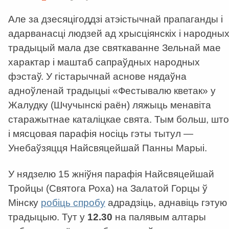
Але за дзесяцігоддзі атэістычнай прапаганды і
адарванасці людзей ад хрысціянскіх і народны
традыцый мала дзе святкаванне Зельнай мае
характар і маштаб сапраўдных народных
фэстаў. У гістарычнай аснове нядаўна
адноўленай традыцыі «Фестывалю кветак» у
Жалудку (Шчучынскі раён) ляжыць менавіта
старажытнае каталіцкае свята. Тым больш, што
і мясцовая парафія носіць гэты тытул —
Унебаўзяцця Найсвяцейшай Панны Марыі.
У нядзелю 15 жніўня парафія Найсвяцейшай
Тройцы (Святога Роха) на Залатой Горцы ў
Мінску
робіць спробу
адрадзіць, аднавіць гэтую
традыцыю. Тут у
12.30
на палявым алтары