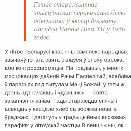
Гэтае старажытнае
хрысціянскае перакананне было
абвешчана ў якасці догмату
Касцёла Папам Піем ХІІ у 1950
годзе.
У Літве і Беларусі класічны комплекс народных
звычаяў гэтага свята склаўся ў эпоху барока,
або контррэфармацыі. Па традыцыі, у многіх
мясцовасцях даўняй Рэчы Паспалітай, асаблів
ў парафіях пад тытулам Маці Божай, у гэты ж
дзень адзначаюць і «дажынкі» — свята
заканчэння жніва. Тады стараюцца спячы і
асвяціць у касцёле хлеб са збожжа новага
ўраджаю. І дагэтуль у традыцыйных вясковых
парафіях у літоўскай частцы Віленшчыны, як