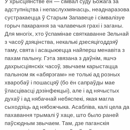
У хрысціянстве ён — сімвал суду Божага за
адступніцтва і непаслухмянасць, неаднаразова
сустракаецца ў Старым Запавеце і сімвалізуе
горыч пакарання за чалавечыя грахі і заганы.
Для многіх, хто ўспамінае святкаванне Зельнай
з часоў дзяцінства, некалькі дзесяцігоддзяў
таму, свята і асацыюецца найперш менавіта з
пахам палыну. Гэта звязана з даўнім, яшчэ
дахрысціянскіх часоў, звычаем карыстацца
палыном як «абярэгам» не толькі ад розных
хваробаў і пошасцяў (бо ён сапраўды мае
ўласцівасці дэзінфекцыі), але і ад нячыстых
духаў і ад нябачнай небяспекі, якая магла
сыходзіць ад нябожчыка. Асабліва, калі цела да
пахавання трымалі ў хаце, што было раней
паўсюдным звычаем. Там, дзе паганскія