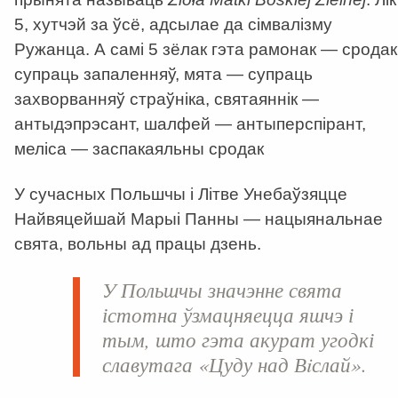
5, хутчэй за ўсё, адсылае да сімвалізму
Ружанца. А самі 5 зёлак гэта рамонак — сродак
супраць запаленняў, мята — супраць
захворванняў страўніка, святаяннік —
антыдэпрэсант, шалфей — антыперспірант,
меліса — заспакаяльны сродак
У сучасных Польшчы і Літве Унебаўзяцце
Найвяцейшай Марыі Панны — нацыянальнае
свята, вольны ад працы дзень.
У Польшчы значэнне свята
істотна ўзмацняецца яшчэ і
тым, што гэта акурат угодкі
славутага «Цуду над Вiслай».