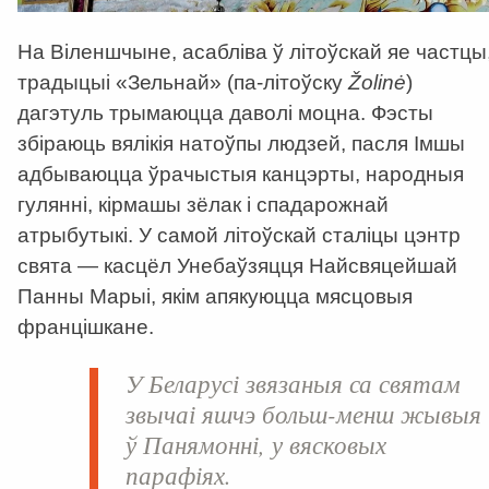
На Віленшчыне, асабліва ў літоўскай яе частцы
традыцыі «Зельнай» (па-літоўску
Žolinė
)
дагэтуль трымаюцца даволі моцна. Фэсты
збіраюць вялікія натоўпы людзей, пасля Імшы
адбываюцца ўрачыстыя канцэрты, народныя
гулянні, кірмашы зёлак і спадарожнай
атрыбутыкі. У самой літоўскай сталіцы цэнтр
свята — касцёл Унебаўзяцця Найсвяцейшай
Панны Марыі, якім апякуюцца мясцовыя
францішкане.
У Беларусі звязаныя са святам
звычаі яшчэ больш-менш жывыя
ў Панямонні, у вясковых
парафіях.