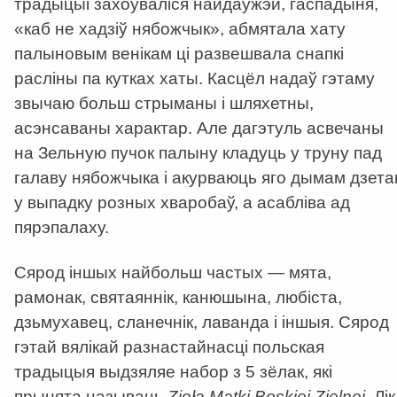
традыцыі захоўваліся найдаўжэй, гаспадыня,
«каб не хадзiў нябожчык», абмятала хату
палыновым венiкам ці развешвала снапкі
расліны па кутках хаты. Касцёл надаў гэтаму
звычаю больш стрыманы і шляхетны,
асэнсаваны характар. Але дагэтуль асвечаны
на Зельную пучок палыну кладуць у труну пад
галаву нябожчыка і акурваюць яго дымам дзета
у выпадку розных хваробаў, а асабліва ад
пярэпалаху.
Сярод іншых найбольш частых — мята,
рамонак, святаяннік, канюшына, любіста,
дзьмухавец, cланечнік, лаванда і іншыя. Сярод
гэтай вялікай разнастайнасці польская
традыцыя выдзяляе набор з 5 зёлак, які
прынята называць
Zioła Matki Boskiej Zielnej
. Лік