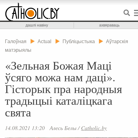
дашлі навіну
ахвяраваць
Галоўная
Actual
Публіцыстыка
Аўтарскія
матэрыялы
«Зельная Божая Маці
ўсяго можа нам даці».
Гісторык пра народныя
традыцыі каталіцкага
свята
14.08.2021 13:20
Алесь Белы
/
Catholic.by