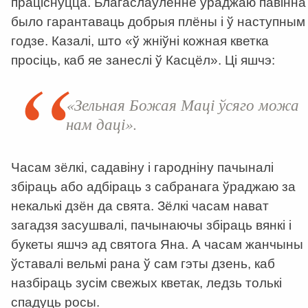
праціснуцца. Благаслаўленне ўраджаю павінна
было гарантаваць добрыя плёны і ў наступным
годзе. Казалі, што «ў жніўні кожная кветка
просіць, каб яе занеслі ў Касцёл». Ці яшчэ:
«Зельная Божая Маці ўсяго можа
нам даці».
Часам зёлкі, садавіну і гародніну пачыналі
збіраць або адбіраць з сабранага ўраджаю за
некалькі дзён да свята. Зёлкі часам нават
загадзя засушвалі, пачынаючы збіраць вянкі і
букеты яшчэ ад святога Яна. А часам жанчыны
ўставалі вельмі рана ў сам гэты дзень, каб
назбіраць зусім свежых кветак, ледзь толькі
спадуць росы.