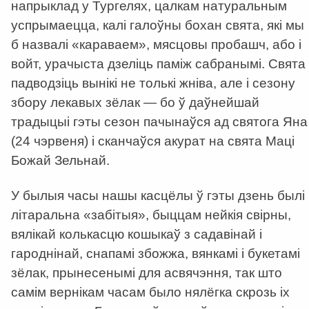
напрыклад у Тургелях, цалкам натуральным
успрымаецца, калі галоўны бохан свята, які мы
б назвалі «караваем», мясцовы пробашч, або і
войт, урачыста дзеліць паміж сабранымі. Свята
падводзіць вынікі не толькі жніва, але і сезону
збору лекавых зёлак — бо ў даўнейшай
традыцыі гэты сезон пачынаўся ад святога Яна
(24 чэрвеня) і сканчаўся акурат на свята Маці
Божай Зельнай.
У былыя часы нашы касцёлы ў гэты дзень былі
літаральна «забітыя», быццам нейкія свірны,
вялікай колькасцю кошыкаў з садавінай і
гароднінай, снапамі збожжа, вянкамі і букетамі
зёлак, прынесенымі для асвячэння, так што
самім вернікам часам было нялёгка скрозь іх