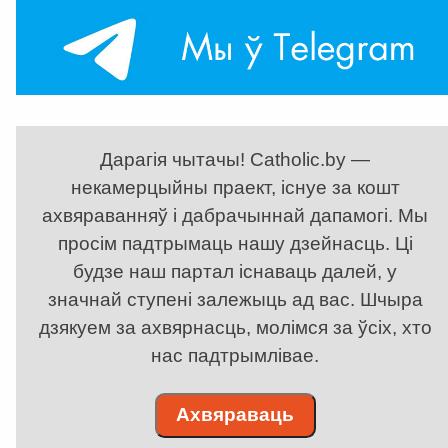
Дарагія чытачы! Catholic.by —
некамерцыйны праект, існуе за кошт
ахвяраванняў і дабрачыннай дапамогі. Мы
просім падтрымаць нашу дзейнасць. Ці
будзе наш партал існаваць далей, у
значнай ступені залежыць ад вас. Шчыра
дзякуем за ахвярнасць, молімся за ўсіх, хто
нас падтрымлівае.
Ахвяраваць