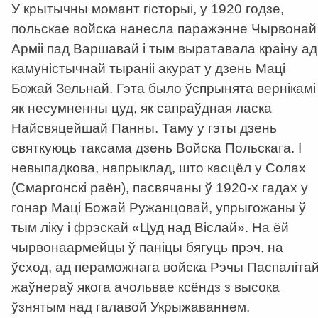
У крытычны момант гісторыі, у 1920 годзе,
польскае войска нанесла паражэнне Чырвонай
Арміі пад Варшавай і тым выратавала краіну ад
камуністычнай тыраніі акурат у дзень Маці
Божай Зельнай. Гэта было ўспрынята вернікамі
як несумненны цуд, як сапраўдная ласка
Найсвяцейшай Панны. Таму у гэты дзень
святкуюць таксама дзень Войска Польскага. І
невыпадкова, напрыклад, што касцёл у Солах
(Cмаргонскі раён), пасвячаны ў 1920-х гадах у
гонар Маці Божай Ружанцовай, упрыгожаны ў
тым ліку і фрэскай «Цуд над Вiслай». На ёй
чырвонаармейцы ў паніцы бягуць прэч, на
ўсход, ад пераможнага войска Рэчы Паспалітай
жаўнераў якога ачольвае ксёндз з высока
ўзнятым над галавой Укрыжаваннем.