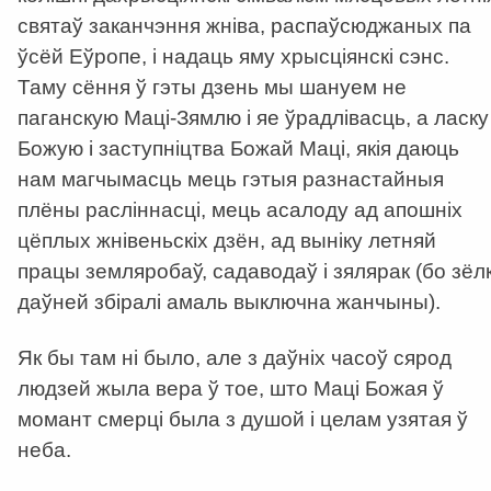
святаў заканчэння жніва, распаўсюджаных па
ўсёй Еўропе, і надаць яму хрысціянскі сэнс.
Таму сёння ў гэты дзень мы шануем не
паганскую Маці-Зямлю і яе ўрадлівасць, а ласку
Божую і заступніцтва Божай Маці, якія даюць
нам магчымасць мець гэтыя разнастайныя
плёны расліннасці, мець асалоду ад апошніх
цёплых жнівеньскіх дзён, ад выніку летняй
працы земляробаў, садаводаў і зялярак (бо зёлк
даўней збіралі амаль выключна жанчыны).
Як бы там ні было, але з даўніх часоў сярод
людзей жыла вера ў тое, што Маці Божая ў
момант смерці была з душой і целам узятая ў
неба.