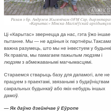
Разам з бр. Андрэем Жылевічам OFM Cap, дырэктара
«Карытас» Мінска-Магілёўскай архідыяцэзі
Ці «Карытас» звернецца да нас, гэта ўжо іншае
пытанне. Мы — не адзіныя іх партнёры.Таксам
важна разумець, што мы не інвестуем у будынкі
Як правіла, мы памагаем пажылым людзям і
людзям з абмежаванымі магчымасцямі.
Cтараемся стварыць базу для дапамогі, але не
працуем з праектамі, звязанымі з будаўніцтвам
сакральных будынкаў або якіх-небудзь іншых
дамоў.
— Як даўно дзейнічае ў Еўропе