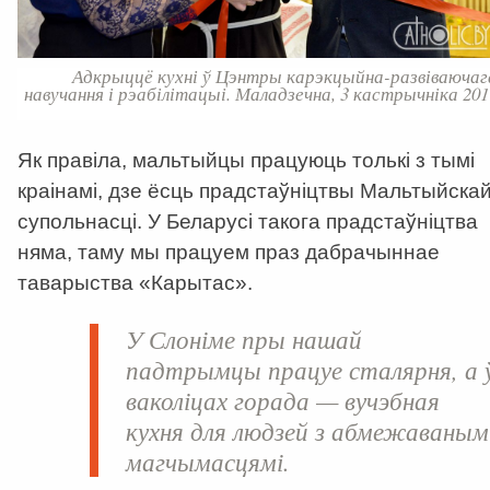
Адкрыццё кухні ў Цэнтры карэкцыйна-развіваючаг
навучання і рэабілітацыі. Маладзечна, 3 кастрычніка 201
Як правіла, мальтыйцы працуюць толькі з тымі
краінамі, дзе ёсць прадстаўніцтвы Мальтыйска
супольнасці. У Беларусі такога прадстаўніцтва
няма, таму мы працуем праз дабрачыннае
таварыства «Карытас».
У Слоніме пры нашай
падтрымцы працуе сталярня, а 
ваколіцах горада — вучэбная
кухня для людзей з абмежаваным
магчымасцямі.