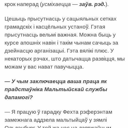
крок наперад (
усміхаецца —
заўв. рэд.
).
Цешыць прысутнасць у сацыяльных сетках
грамадскіх і касцёльных устаноў. Гэтая
прысутнасць вельмі важная. Можна быць у
курсе апошніх навін і такім чынам сачыць за
дзейнасцю арганізацыі. Гэта вялікі плюс. У
некаторых рэчах, што датычацца развіцця, мы
можам у вас нават павучыцца.
— У чым заключаецца ваша праца як
прадстаўніка Мальтыйскай службы
дапамогі?
— Я працую ў гарадку Фехта рэферэнтам
замежнага аддзела мальтыйцаў у зямлі
Ольдэнбург. У той жа час на дзяржаўным