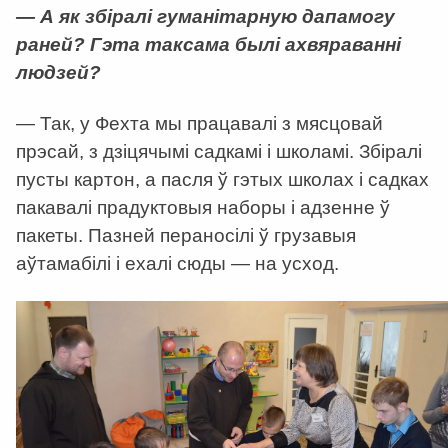
— А як збіралі гуманітарную дапамогу
раней? Гэта таксама былі ахвяраванні
людзей?
— Так, у Фехта мы працавалі з мясцовай
прэсай, з дзіцячымі садкамі і школамі. Збіралі
пусты картон, а пасля ў гэтых школах і садках
пакавалі прадуктовыя наборы і адзенне ў
пакеты. Пазней пераносілі ў грузавыя
аўтамабілі і ехалі сюды — на усход.