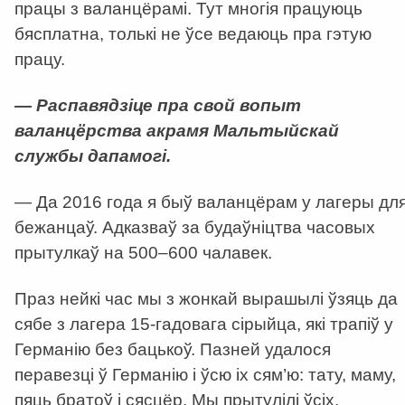
працы з валанцёрамі. Тут многія працуюць
бясплатна, толькі не ўсе ведаюць пра гэтую
працу.
— Распавядзіце пра свой вопыт
валанцёрства акрамя Мальтыйскай
службы дапамогі.
— Да 2016 года я быў валанцёрам у лагеры дл
бежанцаў. Адказваў за будаўніцтва часовых
прытулкаў на 500–600 чалавек.
Праз нейкі час мы з жонкай вырашылі ўзяць да
сябе з лагера 15-гадовага сірыйца, які трапіў у
Германію без бацькоў. Пазней удалося
перавезці ў Германію і ўсю іх сям’ю: тату, маму,
пяць братоў і сясцёр. Мы прытулілі ўсіх.