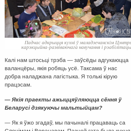
Падчас адкрыцця кухні ў маладзечанскім Цэнтр
карэкцыйна-развіваючага навучання і рэабілітацы
Калі нам штосьці трэба — заўсёды адгукаюцца
валанцёры, якія робяць усё. Таксама ў нас
добра наладжана лагістыка. Я толькі кірую
працэсам.
— Якія праекты ажыццяўляюцца сёння ў
Беларусі дзякуючы мальтыйцам?
— Як я ўжо згадаў, мы пачыналі працаваць са
Слонімам і Воранавам. Пазней гэта была кухня