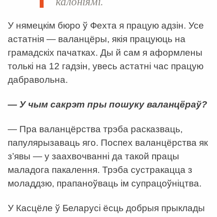
калоніямі.
У нямецкім бюро ў Фехта я працую адзін. Усе
астатнія — валанцёры, якія працуюць на
грамадскіх пачатках. Ды й сам я аформлены
толькі на 12 гадзін, увесь астатні час працую
дабравольна.
— У чым сакрэт пры пошуку валанцёраў?
— Пра валанцёрства трэба расказваць,
папулярызаваць яго. Поспех валанцёрства як
з’явы — у заахвочванні да такой працы
маладога пакалення. Трэба сустракацца з
моладдзю, прапаноўваць ім супрацоўніцтва.
У Касцёле ў Беларусі ёсць добрыя прыклады