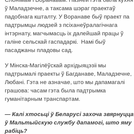
ў Маладзечне, а таксама шэраг праектаў
падобнага кшталту. У Воранаве быў праект па
падтрымцы людзей з псіханеўралагічнага
інтэрнату, магчымасць іх далейшай працы ў
галіне сельскай гаспадаркі. Намі быў
пасаджаны пладовы сад.
У Мінска-Магілёўскай архідыяцэзіі мы
падтрымалі праекты ў Багданаве, Маладзечне,
Любані. Гэта не азначае, што мы дапамагалі
грашова: часам гэта была падтрымка
гуманітарным транспартам.
— Калі хтосьці ў Беларусі захоча звярнуцца
ў Мальтыйскую службу дапамогі, што яму
рабіць?