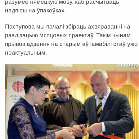
разумее нямецкую мову, каб расчытваць
надпісы на ўпакоўках.
Паступова мы пачалі збіраць ахвяраванні на
рэалізацыю мясцовых праектаў. Такім чынам
прывоз адзення на старым аўтамабілі стаў ужо
неактуальным.