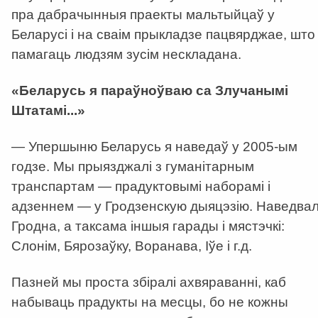
пра дабрачынныя праекты мальтыйцаў у
Беларусі і на сваім прыкладзе пацвярджае, што
памагаць людзям зусім нескладана.
«Беларусь я параўноўваю са Злучанымі
Штатамі...»
— Упершыню Беларусь я наведаў у 2005-ым
годзе. Мы прыязджалі з гуманітарным
транспартам — прадуктовымі наборамі і
адзеннем — у Гродзенскую дыяцэзію. Наведвал
Гродна, а таксама іншыя гарады і мястэчкі:
Слонім, Бярозаўку, Воранава, Іўе і г.д.
Пазней мы проста збіралі ахвяраванні, каб
набываць прадукты на месцы, бо не кожны