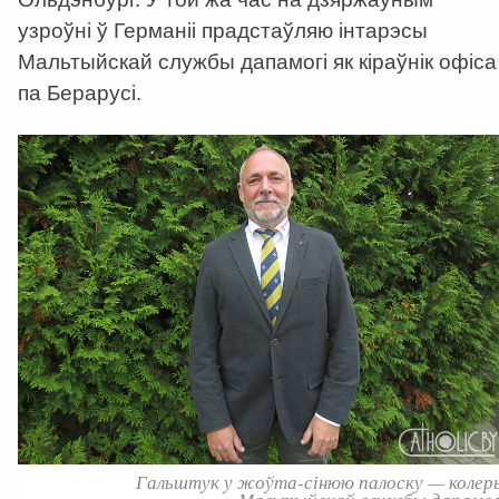
узроўні ў Германіі прадстаўляю інтарэсы
Мальтыйскай службы дапамогі як кіраўнік офіса
па Берарусі.
Гальштук у жоўта-сінюю палоску — колер