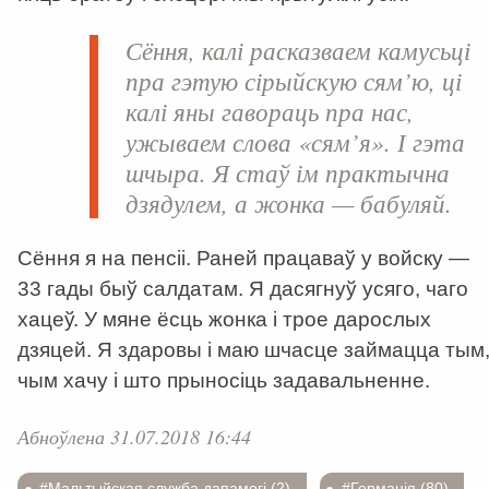
Сёння, калі расказваем камусьці
пра гэтую сірыйскую сям’ю, ці
калі яны гавораць пра нас,
ужываем слова «сям’я». І гэта
шчыра. Я стаў ім практычна
дзядулем, а жонка — бабуляй.
Сёння я на пенсіі. Раней працаваў у войску —
33 гады быў салдатам. Я дасягнуў усяго, чаго
хацеў. У мяне ёсць жонка і трое дарослых
дзяцей. Я здаровы і маю шчасце займацца тым
чым хачу і што прыносіць задавальненне.
Абноўлена 31.07.2018 16:44
#Мальтыйская служба дапамогі (2)
#Германія (80)