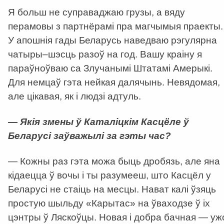
Я больш не суправаджаю грузы, а вяду
перамовы з партнёрамі пра магчымыя праекты.
У апошнія гады Беларусь наведваю рэгулярна
чатыры–шэсць разоў на год. Вашу краіну я
параўноўваю са Злучанымі Штатамі Амерыкі.
Для немцаў гэта нейкая далячынь. Невядомая,
але цікавая, як і людзі адтуль.
— Якія змены ў Каталіцкім Касцёле ў
Беларусі заўважылі за гэты час?
— Кожны раз гэта можа быць дробязь, але яна
кідаецца ў вочы і ты разумееш, што Касцёл у
Беларусі не стаіць на месцы. Нават калі ўзяць
простую шыльду «Карытас» на ўваходзе ў іх
цэнтры ў Ляскоўцы. Новая і добра бачная — уж