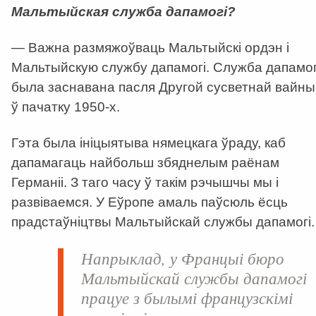
Мальтыйская служба дапамогі?
— Важна размяжоўваць Мальтыйскі ордэн і
Мальтыйскую службу дапамогі. Служба дапамог
была заснавана пасля Другой сусветнай вайны
ў пачатку 1950-х.
Гэта была ініцыятыва нямецкага ўраду, каб
дапамагаць найбольш збяднелым раёнам
Германіі. З таго часу ў такім рэчышчы мы і
развіваемся. У Еўропе амаль паўсюль ёсць
прадстаўніцтвы Мальтыйскай службы дапамогі.
Напрыклад, у Францыі бюро
Мальтыйскай службы дапамогі
працуе з былымі французскімі