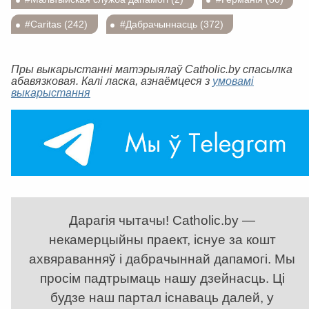
#Caritas (242)
#Дабрачыннасць (372)
Пры выкарыстанні матэрыялаў Catholic.by спасылка
абавязковая. Калі ласка, азнаёмцеся з
умовамі
выкарыстання
Дарагія чытачы! Catholic.by —
некамерцыйны праект, існуе за кошт
ахвяраванняў і дабрачыннай дапамогі. Мы
просім падтрымаць нашу дзейнасць. Ці
будзе наш партал існаваць далей, у