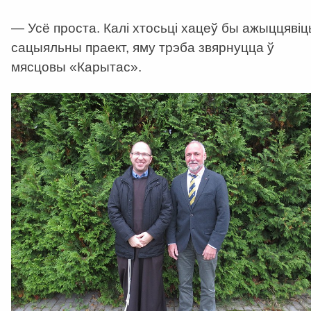
— Усё проста. Калі хтосьці хацеў бы ажыццявіц
сацыяльны праект, яму трэба звярнуцца ў
мясцовы «Карытас».