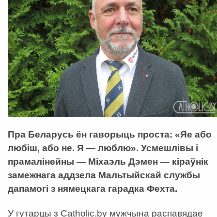
Пра Беларусь ён гаворыць проста: «Яе або
любіш, або не. Я — люблю». Усмешлівы і
прамалінейны — Міхаэль Дэмен — кіраўнік
замежнага аддзела Мальтыйскай службы
дапамогі з нямецкага гарадка Фехта.
У гутарцы з Catholic.by мужчына распавядае