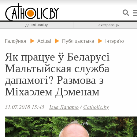
дашлі навіну
ахвяраваць
Галоўная
Actual
Публіцыстыка
Інтэрв'ю
Як працуе ў Беларусі
Мальтыйская служба
дапамогі? Размова з
Міхаэлем Дэменам
31.07.2018 15:45
Ілья Лапато
/
Catholic.by