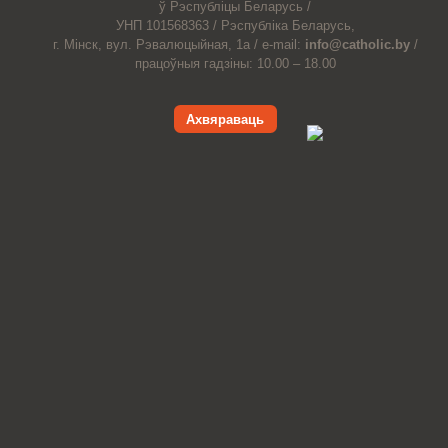
ў Рэспубліцы Беларусь /
УНП 101568363 /
Рэспубліка Беларусь,
г. Мінск, вул. Рэвалюцыйная, 1а /
e-mail:
info@catholic.by
/
працоўныя гадзіны: 10.00 – 18.00
Ахвяраваць