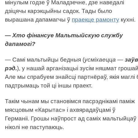
мінулым годзе ў Маладзечне, дзе наведалі
дзіцячы карэкцыйны садок. Тады было
вырашана дапамагчы ў
праекце рамонту
кухні.
— Хто фінансуе Мальтыйскую службу
дапамогі?
— Самі мальтыйцы бедныя (
усміхаецца —
заўв
рэд.
), у нашай арганізацыі зусім няшмат грошай
Але мы спрабуем знайсці партнёраў, якія маглі 
падтрымаць той ці іншы праект.
Такім чынам мы становімся пасрэднікамі паміж
мясцовым «Карытас» і ахвярадаўцамі ў
Германіі. Грошы наўпрост ад саміх мальтыйцаў
ніколі не паступаюць.