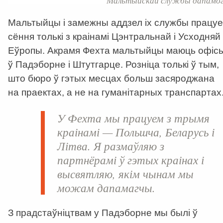
Мальтыйскай службы дапамог
Мальтыйцы і замежны аддзел іх службы працуе
сёння толькі з краінамі Цэнтральнай і Усходняй
Еўропы. Акрамя Фехта мальтыйцы маюць офіс
ў Падэборне і Штутгарце. Розніца толькі ў тым,
што бюро ў гэтых месцах больш засяроджана
на праектах, а не на гуманітарных транспартах
У Фехта мы працуем з трымя
краінамі — Польшча, Беларусь і
Літва. Я размаўляю з
партнёрамі ў гэтых краінах і
высвятляю, якім чынам мы
можам дапамагчы.
З прадстаўніцтвам у Падэборне мы былі ў