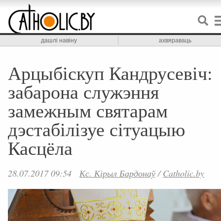
дашлі навіну
ахвяраваць
Арцыбіскуп Кандрусевіч:
забарона служэння
замежным святарам
дэстабілізуе сітуацыю
Касцёла
28.07.2017 09:54
Кс. Кірыл Бардонаў
/
Catholic.by