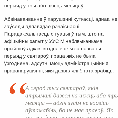
перыяд у тры або шэсць месяцаў.
Абвінавачванне ў парушэнні хуткасці, аднак, не
заўсёды адпавядае рэчаіснасці.
Парадаксальнасць сітуацыі ў тым, што на
афіцыйны запыт у УУС Мінаблвыканкама
прыйшоў адказ, згодна з якім за названы
перыяд у святароў, праца якіх не была
ўзгоднена, адсутнічаюць адміністрацыйныя
правапарушэнні, якія дазвалялі б гэта зрабіць.
А сярод тых святароў, якія
атрымалі дазвол на шэсць або тр
месяцы — адзін зусім не водзіць
аўтамабіль, бо не мае правоў. Як
можна ў такіх умовах казаць пра