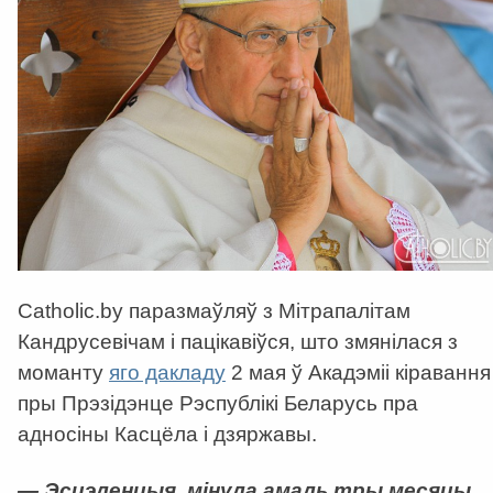
Catholic.by паразмаўляў з Мітрапалітам
Кандрусевічам і пацікавіўся, што змянілася з
моманту
яго дакладу
2 мая ў Акадэміі кіравання
пры Прэзідэнце Рэспублікі Беларусь пра
адносіны Касцёла і дзяржавы.
— Эсцэленцыя, мінула амаль тры месяцы