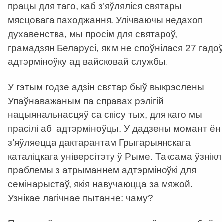
працы для таго, каб з’яўляліся святары
мясцовага паходжання. Улічваючы недахоп
духавенства, мы просім для святароў,
грамадзян Беларусі, якім не споўнілася 27 гадоў
адтэрміноўку ад вайсковай службы.
У гэтым годзе адзін святар быў выкрэслены
Упаўнаважаным па справах рэлігій і
нацыянальнасцяў са спісу тых, для каго мы
прасілі аб адтэрміноўцы. У дадзены момант ён
з’яўляецца дактарантам Грыгарыянскага
каталіцкага універсітэту ў Рыме. Таксама ўзнікл
праблемы з атрыманнем адтэрміноўкі для
семінарыстаў, якія навучаюцца за мяжой.
Узнікае лагічнае пытанне: чаму?