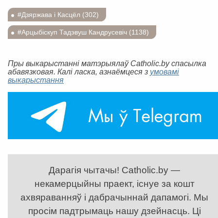
#Дзяржава і Касцёл (302)
#Арцыбіскуп Тадэвуш Кандрусевіч (1138)
Пры выкарыстанні матэрыялаў Catholic.by спасылка
абавязковая. Калі ласка, азнаёмцеся з
умовамі
выкарыстання
Дарагія чытачы! Catholic.by —
некамерцыйны праект, існуе за кошт
ахвяраванняў і дабрачыннай дапамогі. Мы
просім падтрымаць нашу дзейнасць. Ці