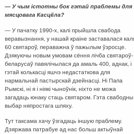
— У чым істотны бок гэтай праблемы для
мясцовага Касцёла?
— У пачатку 1990-х, калі прыйшла свабода
веравызнання, у нашай краіне заставалася кал
60 святароў, пераважна ў пажылым ўзросце.
Дзякуючы новым умовам сёння лічба святароў-
беларусаў павялічылася да амаль 400, аднак, і
гэтай колькасці яшчэ недастаткова для
нармальнай пастырскай дзейнасці. Ні Папа
Рымскі, ні я і ніякі чыноўнік, ніхто не можа
загадаць юнаку стаць святаром. Гэта свабодны
выбар няпростага шляху.
Тут таксама хачу ўзгадаць іншую праблему.
Дзяржава патрабуе ад нас больш актыўнай