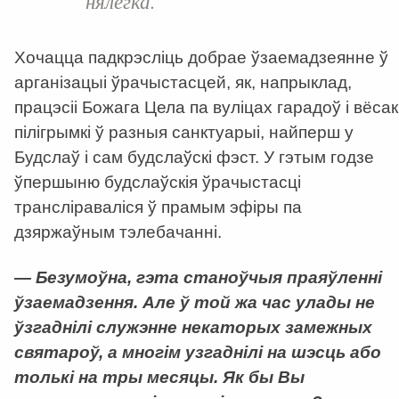
нялёгка.
Хочацца падкрэсліць добрае ўзаемадзеянне ў
арганізацыі ўрачыстасцей, як, напрыклад,
працэсіі Божага Цела па вуліцах гарадоў і вёсак
пілігрымкі ў разныя санктуарыі, найперш у
Будслаў і сам будслаўскі фэст. У гэтым годзе
ўпершыню будслаўскія ўрачыстасці
трансліраваліся ў прамым эфіры па
дзяржаўным тэлебачанні.
— Безумоўна, гэта станоўчыя праяўленні
ўзаемадзення. Але ў той жа час улады не
ўзгаднілі служэнне некаторых замежных
святароў, а многім узгаднілі на шэсць або
толькі на тры месяцы. Як бы Вы