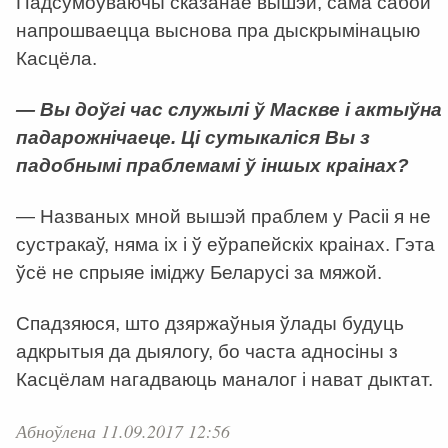
Падсумоўваючы сказанае вышэй, сама сабой
напрошваецца выснова пра дыскрымінацыю
Касцёла.
— Вы доўгі час служылі ў Маскве і актыўна
падарожнічаеце. Ці сутыкаліся Вы з
падобнымі праблемамі ў іншых краінах?
— Названых мной вышэй праблем у Расіі я не
сустракаў, няма іх і ў еўрапейскіх краінах. Гэта
ўсё не спрыяе іміджу Беларусі за мяжой.
Спадзяюся, што дзяржаўныя ўлады будуць
адкрытыя да дыялогу, бо часта адносіны з
Касцёлам нагадваюць маналог і нават дыктат.
Абноўлена 11.09.2017 12:56