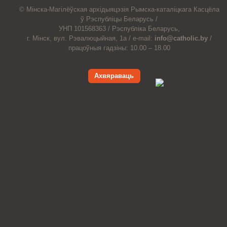
© Мiнска-Магiлёўская
архiдыяцэзiя
Рымска-каталіцкага
Касцёла
ў Рэспубліцы Беларусь /
УНП 101568363 /
Рэспубліка Беларусь,
г. Мінск, вул. Рэвалюцыйная, 1а /
e-mail:
info@catholic.by
/
працоўныя гадзіны: 10.00 – 18.00
Ахвяраваць