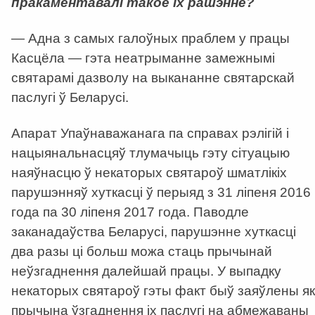
пракаментавалі такое іх рашэнне?
— Адна з самых галоўных праблем у працы
Касцёла — гэта неатрыманне замежнымі
святарамі дазволу на выкананне святарскай
паслугі ў Беларусі.
Апарат Упаўнаважанага па справах рэлігій і
нацыянальнасцяў тлумачыць гэту сітуацыю
наяўнасцю ў некаторых святароў шматлікіх
парушэнняў хуткасці ў перыяд з 31 ліпеня 2016
года па 30 ліпеня 2017 года. Паводле
заканадаўства Беларусі, парушэнне хуткасці
два разы ці больш можа стаць прычынай
неўзгаднення далейшай працы. У выпадку
некаторых святароў гэты факт быў заяўлены як
прычына ўзгаднення іх паслугі на абмежаваны