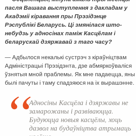
пасля Вашага выступлення з дакладам у
Акадэміі кіравання пры Прэзідэнце
Рэспублікі Беларусь. Ці змянілася што-
небудзь у адносінах паміж Касцёлам і
беларускай дзяржавай з таго часу?
— Адбылося некалькі сустрэч з кіраўніцтвам
Адміністрацыі Прэзідэнта, дзе абмяркоўваліся
ўзнятыя мной праблемы. Як мне падаецца, яны
былі пачуты і таму спадзяюся на іх вырашэнне.
Адносіны Касцёла і дзяржавы не
замарожаны і развіваюцца.
Будуюцца новыя касцёлы, хоць
дазвол на будаўніцтва атрымаць