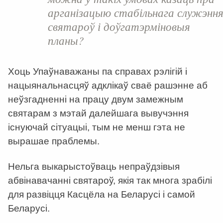
арганізацыю стабільнага служэнн
святароў і доўгатэрміновыя
планы?
Хоць Упаўнаважаны па справах рэлігій і
нацыянальнасцяў адклікаў сваё рашэнне аб
неўзгадненні на працу двум замежным
святарам з мэтай далейшага вывучэння
існуючай сітуацыі, тым не менш гэта не
вырашае праблемы.
Нельга выкарыстоўваць непраўдзівыя
абвінавачанні святароў, якія так многа зрабілі
для развіцця Касцёла на Беларусі і самой
Беларусі.