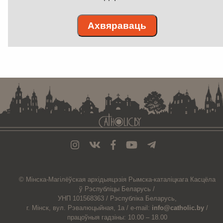
Ахвяраваць
. . . . . . . . . . . . . . . . . . . . . . . . . . . . . . . . . . . . . . . . . . . . . . . . . . . . . . . . . . . . .
© Мiнска-Магiлёўская
архiдыяцэзiя
Рымска-каталіцкага
Касцёла
ў Рэспубліцы Беларусь /
УНП 101568363 /
Рэспубліка Беларусь,
г. Мінск, вул. Рэвалюцыйная, 1а /
e-mail:
info@catholic.by
/
працоўныя гадзіны: 10.00 – 18.00