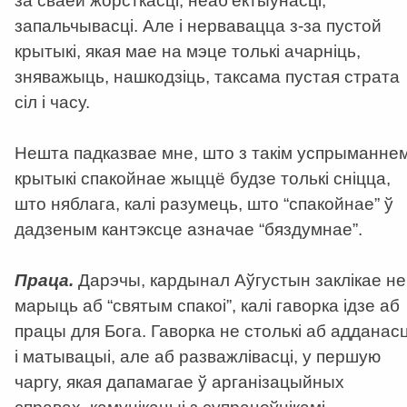
за сваёй жорсткасці, неаб’ектыўнасці,
запальчывасці. Але і нервавацца з-за пустой
крытыкі, якая мае на мэце толькі ачарніць,
зняважыць, нашкодзіць, таксама пустая страта
сіл і часу.
Нешта падказвае мне, што з такім успрыманне
крытыкі спакойнае жыццё будзе толькі сніцца,
што няблага, калі разумець, што “спакойнае” ў
дадзеным кантэксце азначае “бяздумнае”.
Праца.
Дарэчы, кардынал Аўгустын заклікае не
марыць аб “святым спакоі”, калі гаворка ідзе аб
працы для Бога. Гаворка не столькі аб адданасц
і матывацыі, але аб разважлівасці, у першую
чаргу, якая дапамагае ў арганізацыйных