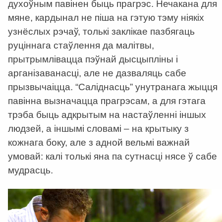
духоўным павінен быць прагрэс. Нечакана для
мяне, кардынал не піша на гэтую тэму ніякіх
узнёслых рэчаў, толькі заклікае пазбягаць
руціннага стаўлення да малітвы,
прытрымлівацца пэўнай дысцыпліны і
арганізаванасці, але не дазваляць сабе
прызвычаіцца. “Саліднасць” унутранага жыцця
павінна вызначацца прагрэсам, а для гэтага
трэба быць адкрытым на настаўленні іншых
людзей, а іншымі словамі – на крытыку з
кожнага боку, але з адной вельмі важнай
умовай: калі толькі яна па сутнасці нясе ў сабе
мудрасць.