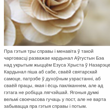
Пра гэтыя тры справы і менавіта ў такой
чарговасці разважае кардынал Аўгустын Бэа
над укрытым жыццём Езуса Хрыста ў Назарэце
Кардынал піша аб сабе, сваёй святарскай
самоце, патрэбе ў духоўным узрастанні, аб
сваёй працы, якая і ёсць пакліканнем, але ад
гэтага не робіцца лягчэйшай. Ягоныя думкі
вельмі своечасова гучаць у пост, але не варта
забывацца пра гэтыя справы і потым.