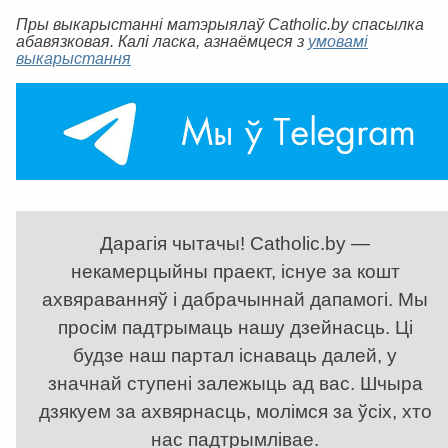
Пры выкарыстанні матэрыялаў Catholic.by спасылка
абавязковая. Калі ласка, азнаёмцеся з
умовамі
выкарыстання
Дарагія чытачы! Catholic.by —
некамерцыйны праект, існуе за кошт
ахвяраванняў і дабрачыннай дапамогі. Мы
просім падтрымаць нашу дзейнасць. Ці
будзе наш партал існаваць далей, у
значнай ступені залежыць ад вас. Шчыра
дзякуем за ахвярнасць, молімся за ўсіх, хто
нас падтрымлівае.