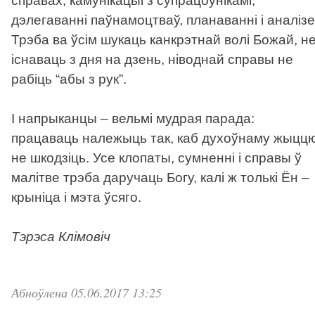
справах, камунікацыі з супрацоўнікамі,
дэлегаванні паўнамоцтваў, планаванні і аналізе
Трэба ва ўсім шукаць канкрэтнай волі Божай, н
існаваць з дня на дзень, ніводнай справы не
рабіць “абы з рук”.
І напрыканцы – вельмі мудрая парада:
працаваць належыць так, каб духоўнаму жыцц
не шкодзіць. Усе клопаты, сумненні і справы ў
малітве трэба даручаць Богу, калі ж толькі Ён –
крыніца і мэта ўсяго.
Тэрэса Клімовіч
Абноўлена 05.06.2017 13:25