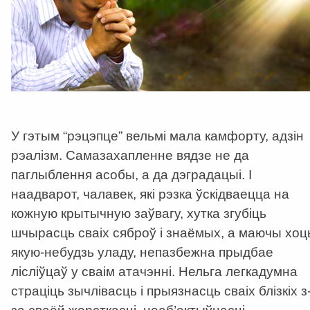
У гэтым “рэцэпце” вельмі мала камфорту, адзін
рэалізм. Самазахапленне вядзе не да
паглыблення асобы, а да дэградацыі. І
наадварот, чалавек, які рэзка ўскідваецца на
кожную крытычную заўвагу, хутка згубіць
шчырасць сваіх сяброў і знаёмых, а маючы хоц
якую-небудзь уладу, непазбежна прыдбае
лісліўцаў у сваім атачэнні. Нельга легкадумна
страціць зычлівасць і прыязнасць сваіх блізкіх з