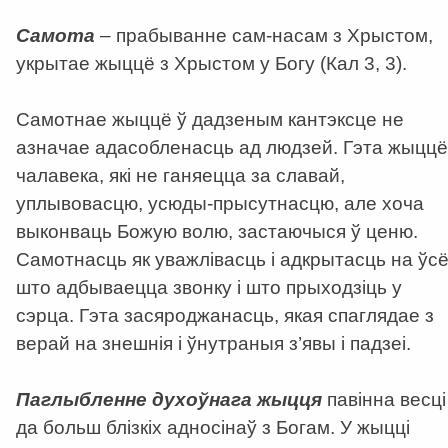
Самота
– прабыванне сам-насам з Хрыстом,
укрытае жыццё з Хрыстом у Богу (Кал 3, 3).
Самотнае жыццё ў дадзеным кантэксце не
азначае адасобленасць ад людзей. Гэта жыццё
чалавека, які не ганяецца за славай,
уплывовасцю, усюды-прысутнасцю, але хоча
выконваць Божую волю, застаючыся ў ценю.
Самотнасць як уважлівасць і адкрытасць на ўсё
што адбываецца звонку і што прыходзіць у
сэрца. Гэта засяроджанасць, якая спаглядае з
верай на знешнія і ўнутраныя з’явы і падзеі.
Паглыбленне духоўнага жыцця
павінна весці
да больш блізкіх адносінаў з Богам. У жыцці