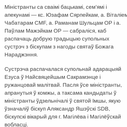
Міністранты са сваімі бацькамі, сем’ямі і
апекунамі — кс. Юзафам Сярпейкам, а. Віталіе
Чабатарам CMF, а. Раманам Шульцам ОР і а.
Паўлам Мажэйкам ОР — сабраліся, каб
распачаць добрую традыцыю супольных
сустрэч з біскупам з нагоды святаў Божага
Нараджэння.
Сустрэча распачалася супольнай адарацыяй
Езуса ў Найсвяцейшым Сакрамэнце і
ружанцовай малітвай. Пасля ўсе міністранты,
апранутыя ў комжы, а таксама кандыдаты ў
міністранты ўдзельнічалі ў святой Імшы, якую
ўзначаліў біскуп Аляксандр Яшэўскі SDB,
біскупскі вікарый для г. Магілёва і Магілёўскай
вобласці.