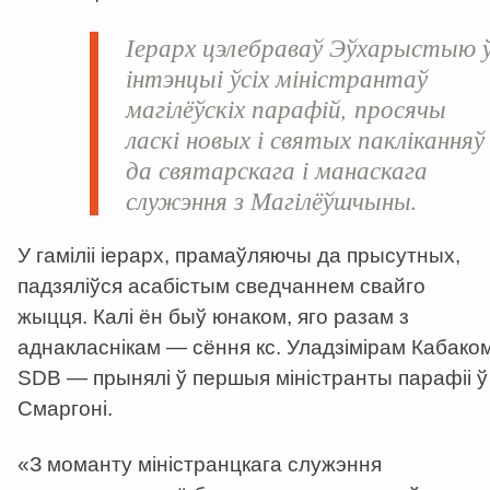
Іерарх цэлебраваў Эўхарыстыю 
інтэнцыі ўсіх міністрантаў
магілёўскіх парафій, просячы
ласкі новых і святых пакліканняў
да святарскага і манаскага
служэння з Магілёўшчыны.
У гаміліі іерарх, прамаўляючы да прысутных,
падзяліўся асабістым сведчаннем свайго
жыцця. Калі ён быў юнаком, яго разам з
аднакласнікам — сёння кс. Уладзімірам Кабако
SDB — прынялі ў першыя міністранты парафіі ў
Смаргоні.
«З моманту міністранцкага служэння