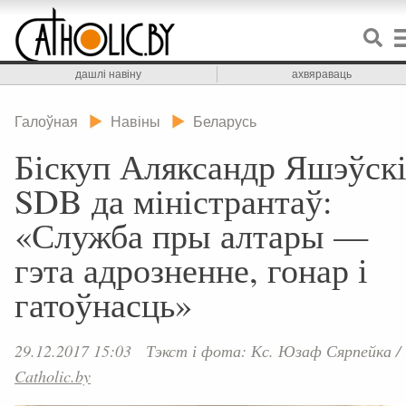
дашлі навіну
ахвяраваць
Галоўная
Навіны
Беларусь
Біскуп Аляксандр Яшэўск
SDB да міністрантаў:
«Служба пры алтары —
гэта адрозненне, гонар і
гатоўнасць»
29.12.2017 15:03
Тэкст і фота: Кс. Юзаф Сярпейка
/
Catholic.by