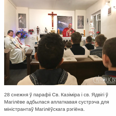
28 снежня ў парафіі Св. Казіміра і св. Ядвігі ў
Магілёве адбылася аплаткавая сустрэча для
міністрантаў Магілёўскага рэгіёна.