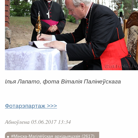
Ілья Лапато, фота Віталія Палінеўскага
Фотарэпартаж >>>
Абноўлена 05.06.2017 13:34
#Мінска-Магілёўская архідыяцэзія (2617)