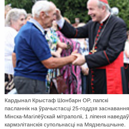
Кардынал Крыстаф Шонбарн OP, папскі
пасланнік на ўрачыстасці 25-годдзя заснавання
Мінска-Магілёўскай мітраполіі, 1 ліпеня наведаў
кармэлітанскія супольнасці на Мядзельшчыне.