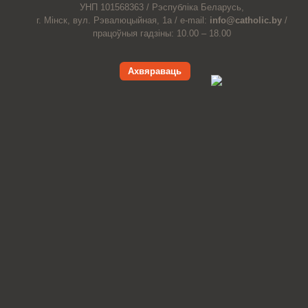
УНП 101568363 /
Рэспубліка Беларусь,
г. Мінск, вул. Рэвалюцыйная, 1а /
e-mail:
info@catholic.by
/
працоўныя гадзіны: 10.00 – 18.00
Ахвяраваць