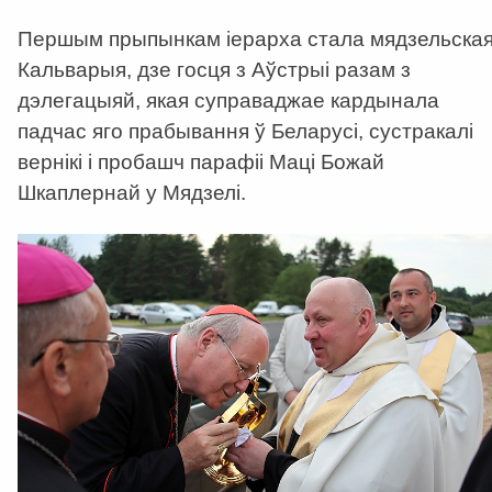
Першым прыпынкам іерарха стала мядзельска
Кальварыя, дзе госця з Аўстрыі разам з
дэлегацыяй, якая суправаджае кардынала
падчас яго прабывання ў Беларусі, сустракалі
вернікі і пробашч парафіі Маці Божай
Шкаплернай у Мядзелі.