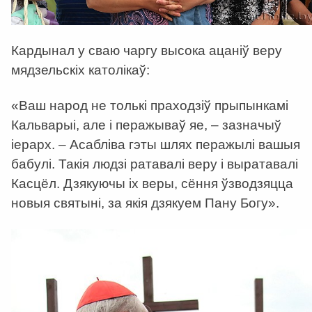
Кардынал у сваю чаргу высока ацаніў веру
мядзельскіх католікаў:
«Ваш народ не толькі праходзіў прыпынкамі
Кальварыі, але і перажываў яе, – зазначыў
іерарх. – Асабліва гэты шлях перажылі вашыя
бабулі. Такія людзі ратавалі веру і выратавалі
Касцёл. Дзякуючы іх веры, сёння ўзводзяцца
новыя святыні, за якія дзякуем Пану Богу».