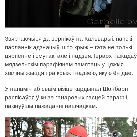
Звяртаючыся да вернікаў на Кальварыі, папскі
пасланнік адзначыў, што крыж – гэта не толькі
цярпенне і смутак, але і надзея. Іерарх пажадаў
мядзельскім парафіянам памятаць у цяжкія
хвіліны жыцця пра крыж і надзею, якую ён дае.
У напамін аб сваім візіце кардынал Шонбарн
распісаўся ў кнізе ганаровых гасцей парафіі,
пакінуўшы пажаданні нашчадкам.