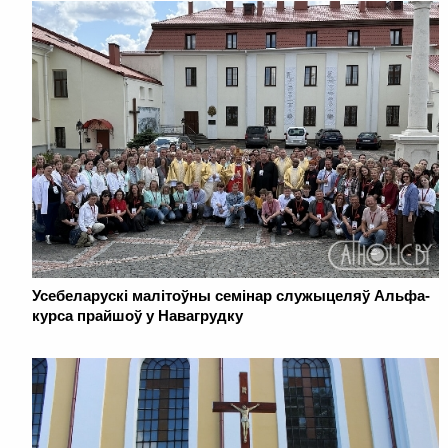
Усебеларускі малітоўны семінар служыцеляў Альфа-
курса прайшоў у Навагрудку