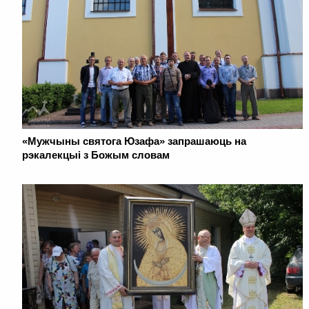
«Мужчыны святога Юзафа» запрашаюць на
рэкалекцыі з Божым словам