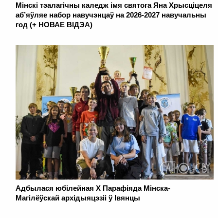
Мінскі тэалагічны каледж імя святога Яна Хрысціцеля
аб’яўляе набор навучэнцаў на 2026-2027 навучальны
год (+ НОВАЕ ВІДЭА)
Адбылася юбілейная Х Парафіяда Мінска-
Магілёўскай архідыяцэзіі ў Івянцы