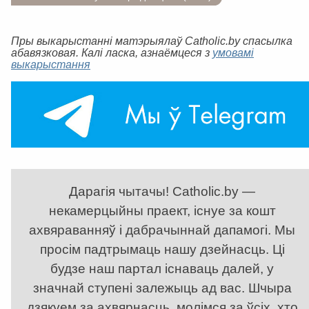
Пры выкарыстанні матэрыялаў Catholic.by спасылка
абавязковая. Калі ласка, азнаёмцеся з
умовамі
выкарыстання
Дарагія чытачы! Catholic.by —
некамерцыйны праект, існуе за кошт
ахвяраванняў і дабрачыннай дапамогі. Мы
просім падтрымаць нашу дзейнасць. Ці
будзе наш партал існаваць далей, у
значнай ступені залежыць ад вас. Шчыра
дзякуем за ахвярнасць, молімся за ўсіх, хто