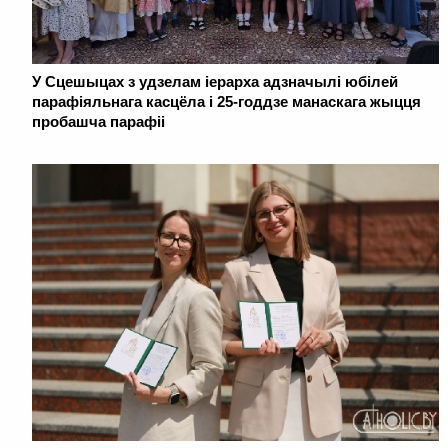
У Сцешыцах з удзелам іерарха адзначылі юбілей
парафіяльнага касцёла і 25-годдзе манаскага жыцця
пробашча парафіі