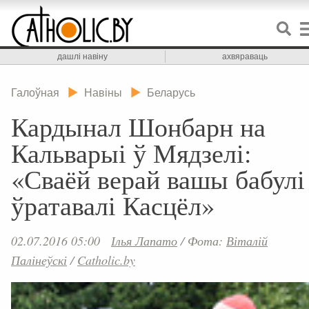
дашлі навіну
ахвяраваць
Галоўная
Навіны
Беларусь
Кардынал Шонбарн на
Кальварыі ў Мядзелі:
«Сваёй верай вашы бабулі
ўратавалі Касцёл»
02.07.2016 05:00
Ілья Лапато
/
Фота:
Віталій
Палінеўскі
/
Catholic.by