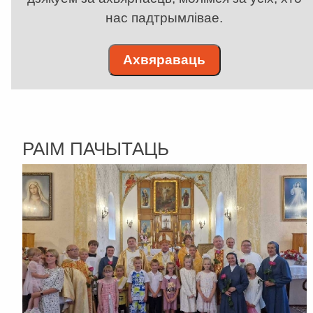
нас падтрымлівае.
Ахвяраваць
РАІМ ПАЧЫТАЦЬ