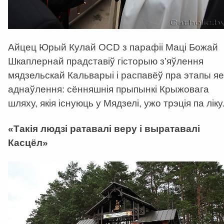
Айцец Юрый Кулай OCD з парафіі Маці Божай
Шкаплернай прадставіў гісторыю з’яўлення
мядзельскай Кальварыі і распавёў пра этапы яе
аднаўлення: сённяшнія прыпынкі Крыжовага
шляху, якія існуюць у Мядзелі, ужо трэція па ліку
«Такія людзі ратавалі веру і выратавалі
Касцёл»