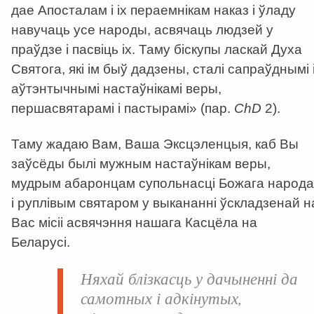
дае Апосталам і іх пераемнікам наказ і ўладу
навучаць усе народы, асвячаць людзей у
праўдзе і пасвіць іх. Таму біскупы ласкай Духа
Святога, які ім быў дадзены, сталі сапраўднымі 
аўтэнтычнымі настаўнікамі веры,
першасвятарамі і пастырамі» (пар.
ChD
2).
Таму жадаю Вам, Ваша Эксцэленцыя, каб Вы
заўсёды былі мужным настаўнікам веры,
мудрым абаронцам супольнасці Божага народа
і руплівым святаром у выкананні ўскладзенай н
Вас місіі асвячэння нашага Касцёла на
Беларусі.
Няхай блізкасць у дачыненні да
самотных і адкінутых,