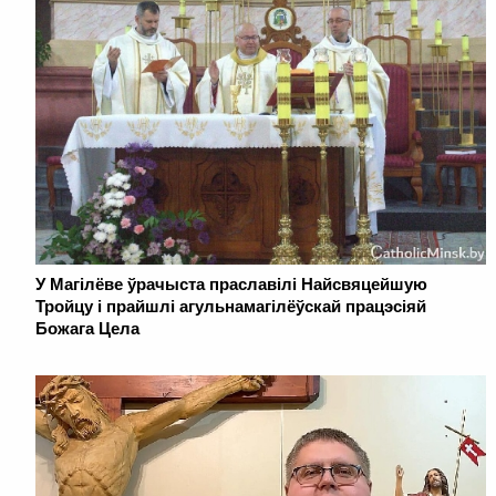
У Магілёве ўрачыста праславілі Найсвяцейшую
Тройцу і прайшлі агульнамагілёўскай працэсіяй
Божага Цела