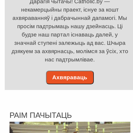
Дарагія чытачы! Catholic.by —
некамерцыйны праект, існуе за кошт
ахвяраванняў і дабрачыннай дапамогі. Мы
просім падтрымаць нашу дзейнасць. Ці
будзе наш партал існаваць далей, у
значнай ступені залежыць ад вас. Шчыра
дзякуем за ахвярнасць, молімся за ўсіх, хто
нас падтрымлівае.
Ахвяраваць
РАІМ ПАЧЫТАЦЬ