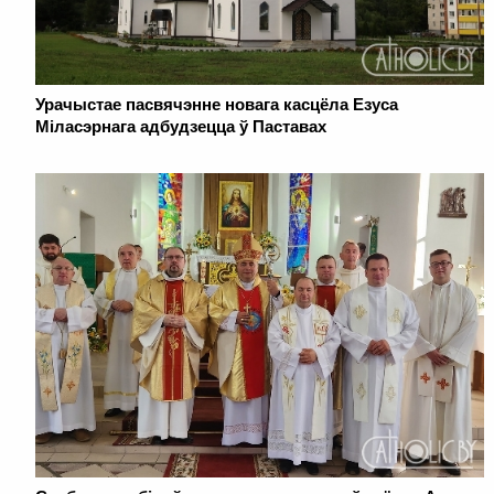
Урачыстае пасвячэнне новага касцёла Езуса
Міласэрнага адбудзецца ў Паставах