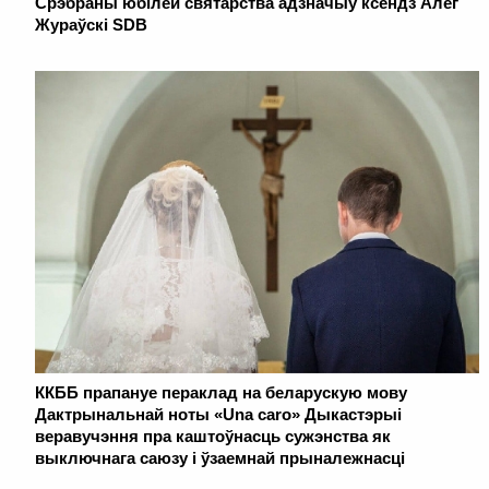
Срэбраны юбілей святарства адзначыў ксёндз Алег
Жураўскі SDB
ККББ прапануе пераклад на беларускую мову
Дактрынальнай ноты «Una caro» Дыкастэрыі
веравучэння пра каштоўнасць сужэнства як
выключнага саюзу і ўзаемнай прыналежнасці