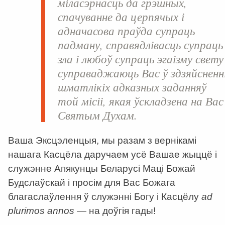
міласэрнасць да грэшных,
спачуванне да церпячых і
адначасова праўда супраць
падману, справядлівасць супраць
зла і любоў супраць эгаізму свету
суправаджаюць Вас ў здзяйсненн
шматлікіх адказных заданняў
той місіі, якая ўскладзена на Вас
Святым Духам.
Ваша Эксцэленцыя, мы разам з вернікамі
нашага Касцёла даручаем усё Вашае жыццё і
служэнне Апякунцы Беларусі Маці Божай
Будслаўскай і просім для Вас Божага
благаслаўлення ў служэнні Богу і Касцёлу
ad
plurimos annos
— на доўгія гады!