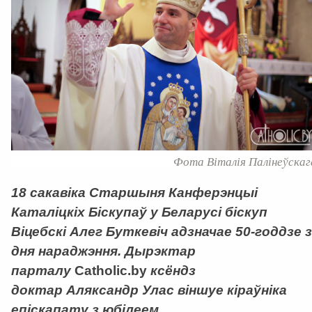
Фота Віталія Палінеўскаг
18 сакавіка Старшыня Канферэнцыі
Каталіцкіх Біскупаў у Беларусі біскуп
Віцебскі Алег Буткевіч адзначае 50-годдзе з
дня нараджэння. Дырэктар
парталу
Catholic.by
ксёндз
доктар Аляксандр Улас віншуе кіраўніка
епіскапату з юбілеем.