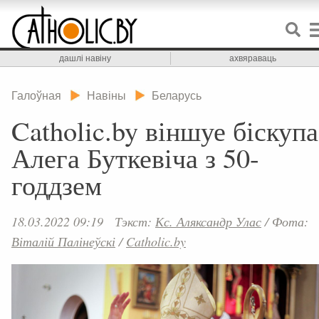
дашлі навіну
ахвяраваць
Галоўная
Навіны
Беларусь
Catholic.by віншуе біскупа
Алега Буткевіча з 50-
годдзем
18.03.2022 09:19
Тэкст:
Кс. Аляксандр Улас
/
Фота:
Віталій Палінеўскі
/
Catholic.by