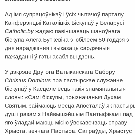
Ад імя супрацоўнікаў і ўсіх чытачоў парталу
Канферэнцыі Каталіцкіх Біскупаў у Беларусі
C
atholic.by
жадаю павіншаваць шаноўнага
біскупа Алега Буткевіча з юбілеем 50-годдзя з
дня нараджэння і выказаць сардэчныя
пажаданні ў гэты асаблівы дзень.
У дэкрэце Другога Ватыканскага Сабору
Christus Dominus
пра пастырскае служэнне
біскупаў у Касцёле ёсць такія знамянальныя
словы: «Самі біскупы, прызначаныя Духам
Святым, займаюць месца Апосталаў як пастыр
душ і разам з Найвышэйшым Пантыфікам і пад
яго ўладай маюць місію ўвекавечваць справу
Хрыста, вечнага Пастыра. Сапраўды, Хрыстус