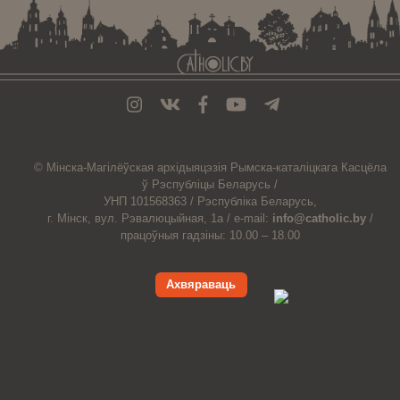
© Мiнска-Магiлёўская
архiдыяцэзiя
Рымска-каталіцкага
Касцёла
ў Рэспубліцы Беларусь /
УНП 101568363 /
Рэспубліка Беларусь,
г. Мінск, вул. Рэвалюцыйная, 1а /
e-mail:
info@catholic.by
/
працоўныя гадзіны: 10.00 – 18.00
Ахвяраваць