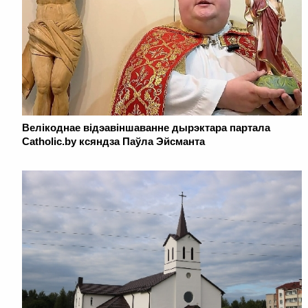
Велікоднае відэавіншаванне дырэктара партала
Catholic.by ксяндза Паўла Эйсманта