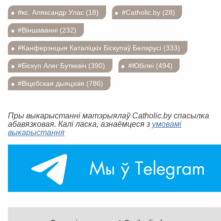
#кс. Аляксандр Улас (18)
#Catholic.by (28)
#Віншаванні (232)
#Канферэнцыя Каталіцкіх Біскупаў Беларусі (333)
#Біскуп Алег Буткевіч (390)
#Юбілеі (494)
#Віцебская дыяцэзія (786)
Пры выкарыстанні матэрыялаў Catholic.by спасылка
абавязковая. Калі ласка, азнаёмцеся з
умовамі
выкарыстання