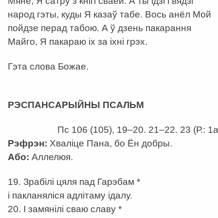
Мяне, Я сатру з кнігі сваёй. А ты ідзі і вядзі
народ гэты, куды Я казаў табе. Вось анёл Мой
пойдзе перад табою. А ў дзень пакарання
Майго, Я пакараю іх за іхні грэх.
Гэта слова Божае.
а
РЭСПАНСАРЫЙНЫ ПСАЛЬМ
Пс 106 (105), 19–20. 21–22. 23 (Р.: 1a
Рэфрэн:
Хваліце Пана, бо Ён добры.
Або:
Аллелюя.
19. Зрабілі цяля пад Гарэбам *
і пакланяліся адлітаму ідалу.
20. І замянілі сваю славу *