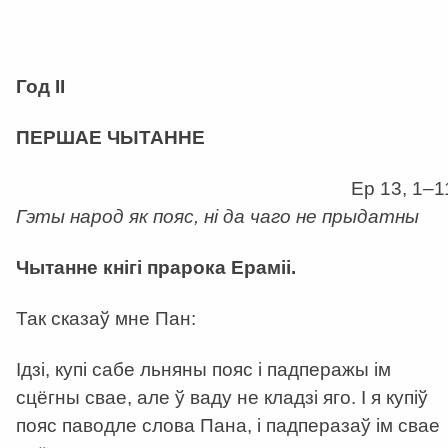
а
Год ІІ
ПЕРШАЕ ЧЫТАННЕ
Ер 13, 1–1
Гэты народ як пояс, ні да чаго не прыдатны
Чытанне кнігі прарока Ераміі.
Так сказаў мне Пан:
Ідзі, купі сабе льняны пояс і падперажы ім
сцёгны свае, але ў ваду не кладзі яго. І я купіў
пояс паводле слова Пана, і падперазаў ім свае