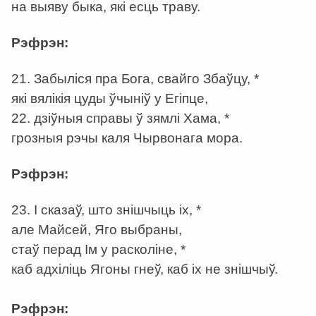
на выяву быка, які есць траву.
Рэфрэн:
21. Забыліся пра Бога, свайго Збаўцу, *
які вялікія цуды ўчыніў у Егіпце,
22. дзіўныя справы ў зямлі Хама, *
грозныя рэчы каля Чырвонага мора.
Рэфрэн:
23. І сказаў, што знішчыць іх, *
але Майсей, Яго выбраны,
стаў перад Ім у расколіне, *
каб адхіліць Ягоны гнеў, каб іх не знішчыў.
Рэфрэн: