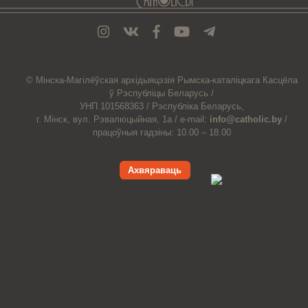
© Мiнска-Магiлёўская
архiдыяцэзiя
Рымска-каталіцкага
Касцёла
ў Рэспубліцы Беларусь /
УНП 101568363 /
Рэспубліка Беларусь,
г. Мінск, вул. Рэвалюцыйная, 1а /
e-mail:
info@catholic.by
/
працоўныя гадзіны: 10.00 – 18.00
Ахвяраваць