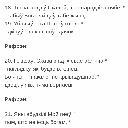
18. Ты пагардзіў Скалой, што нарадзіла цябе, *
і забыў Бога, які даў табе жыццё.
19. Убачыў гэта Пан і ў гневе *
адкінуў сваіх сыноў і дачок.
Рэфрэн:
20. І сказаў: Схаваю ад іх сваё аблічча *
і пагляджу, які будзе іх канец.
Бо яны — пакаленне крывадушнае, *
дзеці, у якіх няма вернасці.
Рэфрэн:
21. Яны абудзілі Мой гнеў †
тым, што не ёсць богам, *