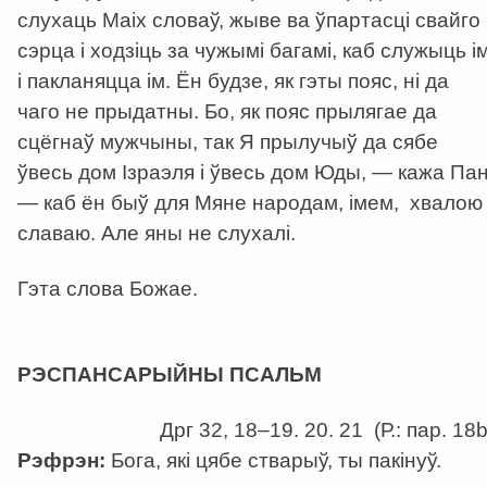
слухаць Маіх словаў, жыве ва ўпартасці свайго
сэрца і ходзіць за чужымі багамі, каб служыць і
і пакланяцца ім. Ён будзе, як гэты пояс, ні да
чаго не прыдатны. Бо, як пояс прылягае да
сцёгнаў мужчыны, так Я прылучыў да сябе
ўвесь дом Ізраэля і ўвесь дом Юды, — кажа Пан
— каб ён быў для Мяне народам, імем, хвалою 
славаю. Але яны не слухалі.
Гэта слова Божае.
а
РЭСПАНСАРЫЙНЫ ПСАЛЬМ
Дрг 32, 18–19. 20. 21 (Р.: пар. 18b
Рэфрэн:
Бога, які цябе стварыў, ты пакінуў.