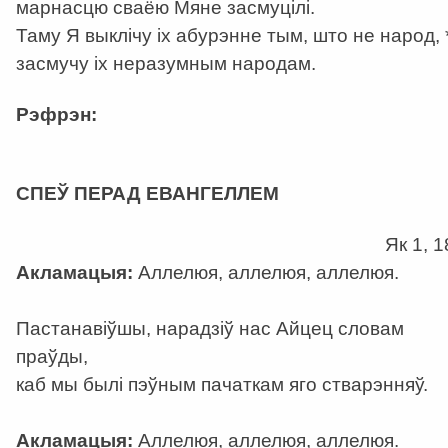
марнасцю сваёю Мяне засмуцілі.
Таму Я выклічу іх абурэнне тым, што не народ, 
засмучу іх неразумным народам.
Рэфрэн:
а
СПЕЎ ПЕРАД ЕВАНГЕЛЛЕМ
Як 1, 1
Акламацыя:
Аллелюя, аллелюя, аллелюя.
Пастанавіўшы, нарадзіў нас Айцец словам
праўды,
каб мы былі пэўным пачаткам яго стварэнняў.
Акламацыя:
Аллелюя, аллелюя, аллелюя.