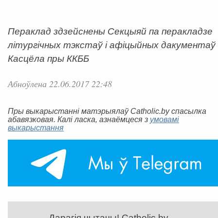
Пераклад здзейснены Секцыяй па перакладзе
літургічных тэкстаў і афіцыйных дакументаў
Касцёла пры ККББ
Абноўлена 22.06.2017 22:48
Пры выкарыстанні матэрыялаў Catholic.by спасылка
абавязковая. Калі ласка, азнаёмцеся з
умовамі
выкарыстання
Дарагія чытачы! Catholic.by —