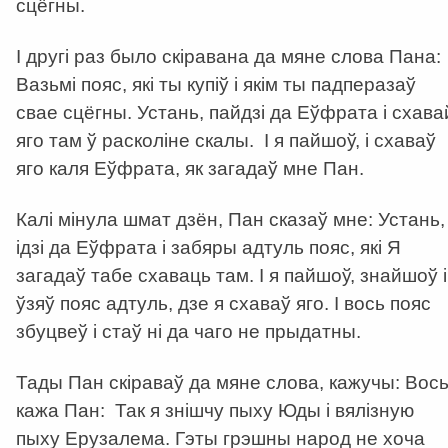
сцёгны.
І другі раз было скіравана да мяне слова Пана:
Вазьмі пояс, які ты купіў і якім ты падперазаў
свае сцёгны. Устань, пайдзі да Еўфрата і схава
яго там ў расколіне скалы. І я пайшоў, і схаваў
яго каля Еўфрата, як загадаў мне Пан.
Калі мінула шмат дзён, Пан сказаў мне: Устань,
ідзі да Еўфрата і забяры адтуль пояс, які Я
загадаў табе схаваць там. І я пайшоў, знайшоў і
ўзяў пояс адтуль, дзе я схаваў яго. І вось пояс
збуцвеў і стаў ні да чаго не прыдатны.
Тады Пан скіраваў да мяне слова, кажучы: Вос
кажа Пан: Так я знішчу пыху Юды і вялізную
пыху Ерузалема. Гэты грэшны народ не хоча