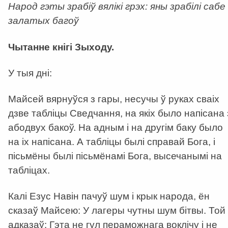
Народ гэты зрабіў вялікі грэх: яны зрабілі сабе
залатых багоў
Чытанне кнігі Зыходу.
У тыя дні:
Майсей вярнуўся з гары, несучы ў руках сваіх
дзве табліцы Сведчання, на якіх было напісана 
абодвух бакоў. На адным і на другім баку было
на іх напісана. А табліцы былі справай Бога, і
пісьмёны былі пісьмёнамі Бога, высечанымі на
табліцах.
Калі Езус Навін пачуў шум і крык народа, ён
сказаў Майсею: У лагеры чутны шум бітвы. Той
адказаў: Гэта не гул пераможнага воклічу і не