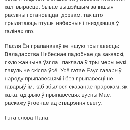
калі вырасце, бывае вышэйшым за іншыя
расліны і становіцца дрэвам, так што
прылятаюць птушкі нябесныя і гняздзяцца ў
галінах яго.
Пасля Ён прапанаваў ім іншую прыпавесць:
Валадарства Нябеснае падобнае да закваскі,
якую жанчына ўзяла і паклала ў тры меры мукі,
пакуль не скісла ўсё. Усё гэтае Езус гаварыў
народу прыпавесцямі і без прыпавесці не
гаварыў ім, каб збылося сказанае прарокам, які
кажа: адкрыю ў прыпавесцях вусны Мае,
раскажу ўтоенае ад стварэння свету.
Гэта слова Пана.