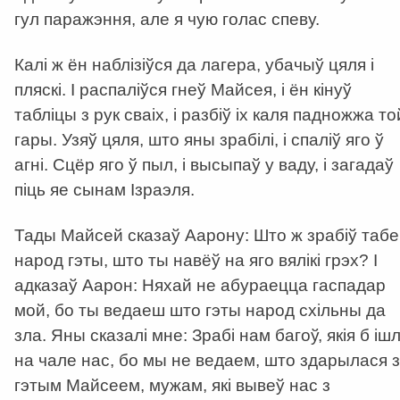
гул паражэння, але я чую голас спеву.
Калі ж ён наблізіўся да лагера, убачыў цяля і
пляскі. І распаліўся гнеў Майсея, і ён кінуў
табліцы з рук сваіх, і разбіў іх каля падножжа то
гары. Узяў цяля, што яны зрабілі, і спаліў яго ў
агні. Сцёр яго ў пыл, і высыпаў у ваду, і загадаў
піць яе сынам Ізраэля.
Тады Майсей сказаў Аарону: Што ж зрабіў табе
народ гэты, што ты навёў на яго вялікі грэх? І
адказаў Аарон: Няхай не абураецца гаспадар
мой, бо ты ведаеш што гэты народ схільны да
зла. Яны сказалі мне: Зрабі нам багоў, якія б ішл
на чале нас, бо мы не ведаем, што здарылася з
гэтым Майсеем, мужам, які вывеў нас з