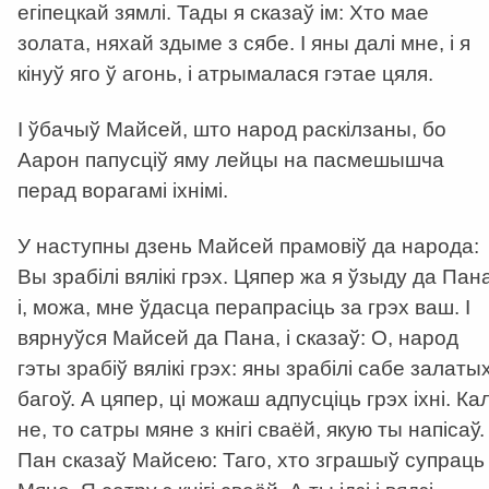
егіпецкай зямлі. Тады я сказаў ім: Хто мае
золата, няхай здыме з сябе. І яны далі мне, і я
кінуў яго ў агонь, і атрымалася гэтае цяля.
І ўбачыў Майсей, што народ раскілзаны, бо
Аарон папусціў яму лейцы на пасмешышча
перад ворагамі іхнімі.
У наступны дзень Майсей прамовіў да народа:
Вы зрабілі вялікі грэх. Цяпер жа я ўзыду да Пан
і, можа, мне ўдасца перапрасіць за грэх ваш. І
вярнуўся Майсей да Пана, і сказаў: О, народ
гэты зрабіў вялікі грэх: яны зрабілі сабе залаты
багоў. А цяпер, ці можаш адпусціць грэх іхні. Кал
не, то сатры мяне з кнігі сваёй, якую ты напісаў. 
Пан сказаў Майсею: Таго, хто зграшыў супраць