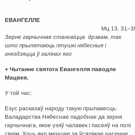
а
ЕВАНГЕЛЛЕ
Мц 13, 31–3
Зерне гарчычнае становіцца дрэвам, так
што прылятаюць птушкі нябесныя і
гняздзяцца ў галінах яго
+ Чытанне святога Евангелля паводле
Мацвея.
У той час:
Езус расказаў народу такую прыпавесць:
Валадарства Нябеснае падобнае да зерня
гарчычнага, якое узяў чалавек і пасеяў на полі
сваім. Хоць яно меншае за ўсялякае насенне,