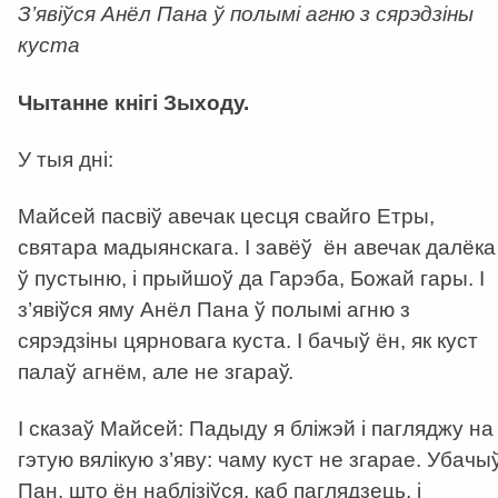
З’явіўся Анёл Пана ў полымі агню з сярэдзіны
куста
Чытанне кнігі Зыходу.
У тыя дні:
Майсей пасвіў авечак цесця свайго Етры,
святара мадыянскага. І завёў ён авечак далёка
ў пустыню, і прыйшоў да Гарэба, Божай гары. І
з’явіўся яму Анёл Пана ў полымі агню з
сярэдзіны цярновага куста. І бачыў ён, як куст
палаў агнём, але не згараў.
І сказаў Майсей: Падыду я бліжэй і пагляджу на
гэтую вялікую з’яву: чаму куст не згарае. Убачы
Пан, што ён наблізіўся, каб паглядзець, і