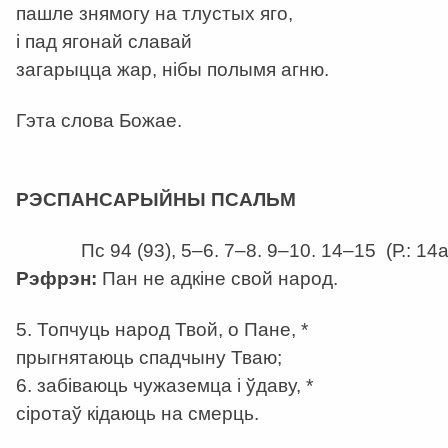
пашле знямогу на тлустых яго,
і пад ягонай славай
загарыцца жар, нібы полымя агню.
Гэта слова Божае.
а
РЭСПАНСАРЫЙНЫ ПСАЛЬМ
Пс 94 (93), 5–6. 7–8. 9–10. 14–15 (Р.: 14а
Рэфрэн:
Пан не адкіне свой народ.
5. Топчуць народ Твой, о Пане, *
прыгнятаюць спадчыну Тваю;
6. забіваюць чужаземца і ўдаву, *
сіротаў кідаюць на смерць.