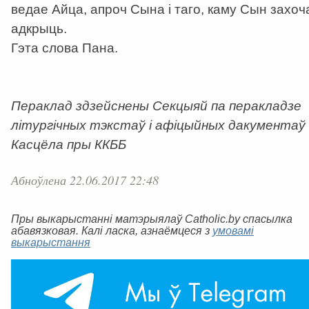
ведае Айца, апроч Сына і таго, каму Сын захоч
адкрыць.
Гэта слова Пана.
Пераклад здзейснены Секцыяй па перакладзе
літургічных тэкстаў і афіцыйных дакументаў
Касцёла пры ККББ
Абноўлена 22.06.2017 22:48
Пры выкарыстанні матэрыялаў Catholic.by спасылка
абавязковая. Калі ласка, азнаёмцеся з
умовамі
выкарыстання