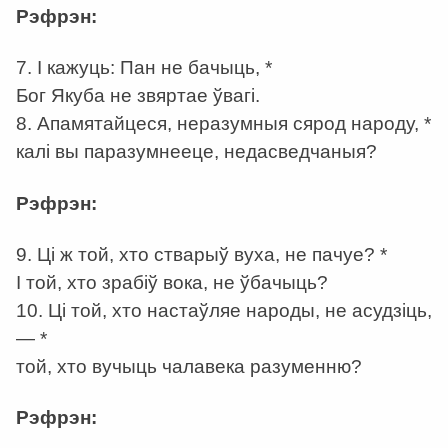
Рэфрэн:
7. І кажуць: Пан не бачыць, *
Бог Якуба не звяртае ўвагі.
8. Апамятайцеся, неразумныя сярод народу, *
калі вы паразумнееце, недасведчаныя?
Рэфрэн:
9. Ці ж той, хто стварыў вуха, не пачуе? *
І той, хто зрабіў вока, не ўбачыць?
10. Ці той, хто настаўляе народы, не асудзіць,
— *
той, хто вучыць чалавека разуменню?
Рэфрэн: