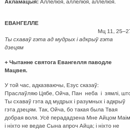
Акламацыя:
Аллелюя, аллелюя, аллелюя.
а
ЕВАНГЕЛЛЕ
Мц 11, 25–2
Ты схаваў гэта ад мудрых і адкрыў гэта
дзецям
+ Чытанне святога Евангелля паводле
Мацвея.
У той час, адказваючы, Езус сказаў:
Праслаўляю Цябе, Ойча, Пан неба і зямлі, шт
Ты схаваў гэта ад мудрых і разумных і адкрыў
гэта дзецям. Так, Ойча, бо такая была Твая
добрая воля. Усё перададзена Мне Айцом Маім
і ніхто не ведае Сына апроч Айца; і ніхто не