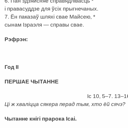
6. Пан здзяйсняе справядлівасць *
і правасуддзе для ўсіх прыгнечаных.
7. Ён паказаў шляхі свае Майсею, *
сынам Ізраэля — справы свае.
Рэфрэн:
а
Год ІІ
ПЕРШАЕ ЧЫТАННЕ
Іс 10, 5–7. 13–1
Ці ж хваліцца сякера перад тым, хто ёй сячэ?
Чытанне кнігі прарока Ісаі.