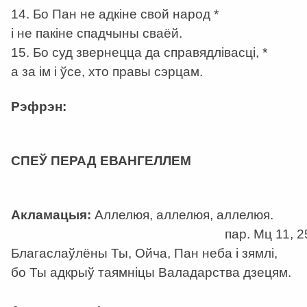
14. Бо Пан не адкіне свой народ *
і не пакіне спадчыны сваёй.
15. Бо суд звернецца да справядлівасці, *
а за ім і ўсе, хто правы сэрцам.
Рэфрэн:
а
СПЕЎ ПЕРАД ЕВАНГЕЛЛЕМ
Акламацыя:
Аллелюя, аллелюя, аллелюя.
пар. Мц 11, 2
Благаслаўлёны Ты, Ойча, Пан неба і зямлі,
бо Ты адкрыў таямніцы Валадарства дзецям.