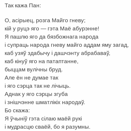
Так кажа Пан:
О, асірыец, розга Майго гневу;
кій у руцэ яго — гэта Маё абурэнне!
Я пашлю яго да бязбожнага народа
і супраць народа гневу майго аддам яму загад,
каб узяў здабычу і дашчэнту абрабаваў,
каб кінуў яго на патаптанне,
быццам вулічны бруд.
Але ён не думае так
і яго сэрца так не лічыць.
Аднак у яго сэрцы згуба
і знішчэнне шматлікіх народаў.
Бо скажа:
Я ўчыніў гэта сілаю маёй рукі
і мудрасцю сваёй, бо я разумны.