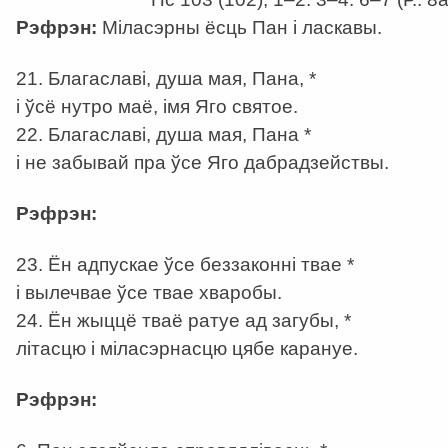
Рэфрэн:
Міласэрны ёсць Пан і ласкавы.
21. Благаславі, душа мая, Пана, *
і ўсё нутро маё, імя Яго святое.
22. Благаславі, душа мая, Пана *
і не забывай пра ўсе Яго дабрадзействы.
Рэфрэн:
23. Ён адпускае ўсе беззаконні твае *
і вылечвае ўсе твае хваробы.
24. Ён жыццё тваё ратуе ад загубы, *
літасцю і міласэрнасцю цябе карануе.
Рэфрэн: