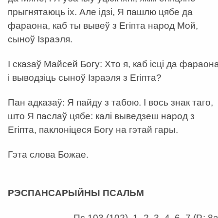
прыгнятаюць іх. Але ідзі, Я пашлю цябе да
фараона, каб ты вывеў з Егіпта народ Мой,
сыноў Ізраэля.
І сказаў Майсей Богу: Хто я, каб ісці да фараон
і выводзіць сыноў Ізраэля з Егіпта?
Пан адказаў: Я пайду з табою. І вось знак таго,
што Я паслаў цябе: калі выведзеш народ з
Егіпта, паклоніцеся Богу на гэтай гары.
Гэта слова Божае.
а
РЭСПАНСАРЫЙНЫ ПСАЛЬМ
Пс 103 (102), 1–2. 3–4. 6–7 (Р.: 8а