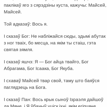
паклікаў яго з сярэдзіны куста, кажучы: Майсей,
Майсей.
Той адказаў: Вось я.
І сказаў Бог: Не набліжайся сюды, здымі абутак
з ног тваіх, бо месца, на якім ты стаіш, гэта
святая зямля.
І сказаў яшчэ: Я — Бог айца твайго, Бог
Абрагама, Бог Ісаака, Бог Якуба.
І схаваў Майсей твар свой, таму што баяўся
паглядзець на Бога.
І сказаў Пан: Вось крык сыноў Ізраэля дайшоў
да Мяне, і Я ўбачыў уціск іхні, якім егіпцяне