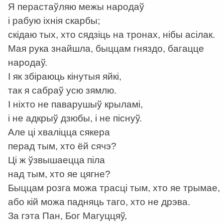
Я перастаўляю межы народаў
і рабую іхнія скарбы;
скідаю тых, хто сядзіць на тронах, нібы асілак.
Мая рука знайшла, быццам гняздо, багацце
народаў.
І як збіраюць кінутыя яйкі,
так я сабраў усю зямлю.
І ніхто не паварушыў крыламі,
і не адкрыў дзюбы, і не піснуў.
Але ці хваліцца сякера
перад тым, хто ёй сячэ?
Ці ж ўзвышаецца піла
над тым, хто яе цягне?
Быццам розга можа трасці тым, хто яе трымае,
або кій можа падняць таго, хто не дрэва.
За гэта Пан, Бог Магуццяў,