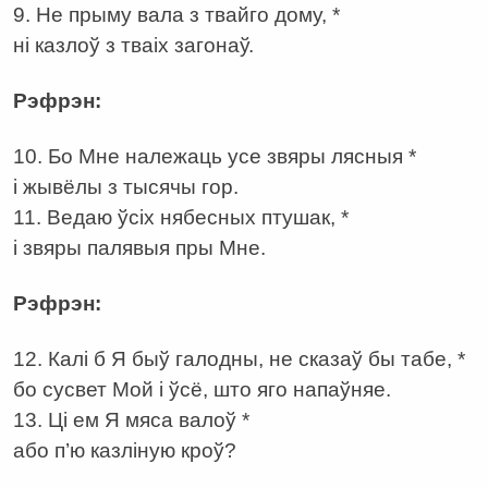
9. Не прыму вала з твайго дому, *
ні казлоў з тваіх загонаў.
Рэфрэн:
10. Бо Мне належаць усе звяры лясныя *
і жывёлы з тысячы гор.
11. Ведаю ўсіх нябесных птушак, *
і звяры палявыя пры Мне.
Рэфрэн:
12. Калі б Я быў галодны, не сказаў бы табе, *
бо сусвет Мой і ўсё, што яго напаўняе.
13. Ці ем Я мяса валоў *
або п’ю казліную кроў?