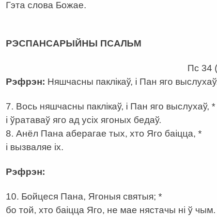
Гэта слова Божае.
а
РЭСПАНСАРЫЙНЫ ПСАЛЬМ
Пс 34 (
Рэфрэн:
Няшчасны паклікаў, і Пан яго выслухаў
7. Вось няшчасны паклікаў, і Пан яго выслухаў, *
і ўратаваў яго ад усіх ягоных бедаў.
8. Анёл Пана аберагае тых, хто Яго баіцца, *
і вызваляе іх.
Рэфрэн:
10. Бойцеся Пана, Ягоныя святыя; *
бо той, хто баіцца Яго, не мае нястачы ні ў чым.