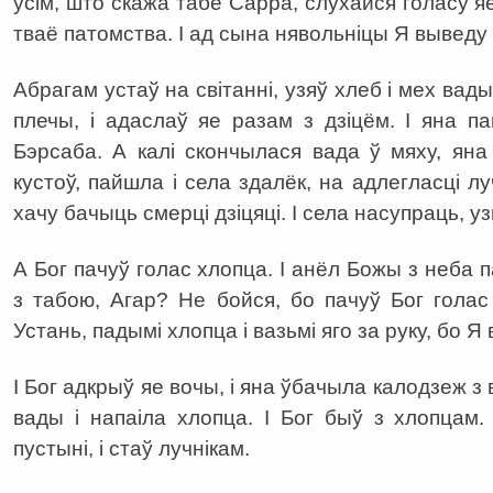
ўсім, што скажа табе Сарра, слухайся голасу яе
тваё патомства. І ад сына нявольніцы Я выведу
Абрагам устаў на світанні, узяў хлеб і мех вад
плечы, і адаслаў яе разам з дзіцём. І яна па
Бэрсаба. А калі скончылася вада ў мяху, яна
кустоў, пайшла і села здалёк, на адлегласці лу
хачу бачыць смерці дзіцяці. І села насупраць, у
А Бог пачуў голас хлопца. І анёл Божы з неба па
з табою, Агар? Не бойся, бо пачуў Бог голас
Устань, падымі хлопца і вазьмі яго за руку, бо Я 
І Бог адкрыў яе вочы, і яна ўбачыла калодзеж з 
вады і напаіла хлопца. І Бог быў з хлопцам.
пустыні, і стаў лучнікам.