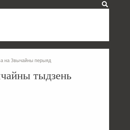
ова на Звычайны перыяд
чайны тыдзень