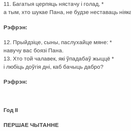
11. Багатыя церпяць нястачу і голад, *
а тым, хто шукае Пана, не будзе неставаць ніяк
Рэфрэн:
12. Прыйдзіце, сыны, паслухайце мяне: *
навучу вас боязі Пана.
13. Хто той чалавек, які ўпадабаў жыццё *
і любіць доўгія дні, каб бачыць дабро?
Рэфрэн:
а
Год ІІ
ПЕРШАЕ ЧЫТАННЕ