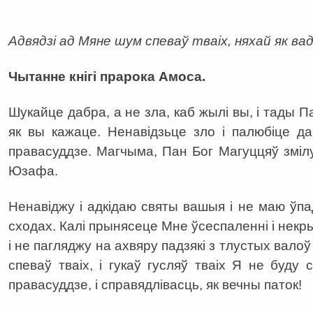
Адвядзі ад Мяне шум спеваў тваіх, няхай як ва
Чытанне кнігі прарока Амоса.
Шукайце дабра, а не зла, каб жылі вы, і тады П
як вы кажаце. Ненавідзьце зло і палюбіце д
правасуддзе. Магчыма, Пан Бог Магуццяў змі
Юзафа.
Ненавіджу і адкідаю святы вашыя і не маю ў
сходах. Калі прынясеце Мне ўсеспаленні і некр
і не пагляджу на ахвяру падзякі з тлустых вало
спеваў тваіх, і гукаў гусляў тваіх Я не буду
правасуддзе, і справядлівасць, як вечны паток!