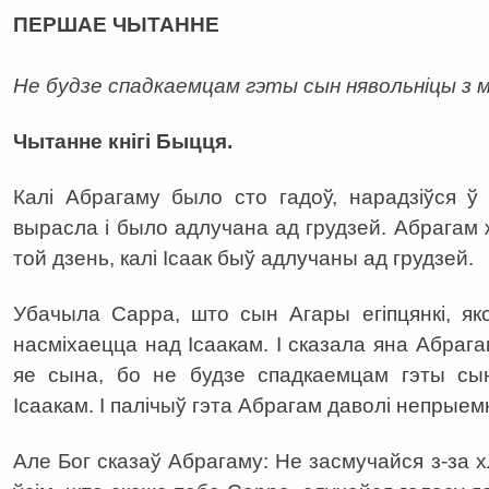
ПЕРШАЕ ЧЫТАННЕ
Не будзе спадкаемцам гэты сын нявольніцы з м
Чытанне кнігі Быцця.
Калі Абрагаму было сто гадоў, нарадзіўся ў 
вырасла і было адлучана ад грудзей. Абрагам ж
той дзень, калі Ісаак быў адлучаны ад грудзей.
Убачыла Сарра, што сын Агары егіпцянкі, як
насміхаецца над Ісаакам. І сказала яна Абрагам
яе сына, бо не будзе спадкаемцам гэты сы
Ісаакам. І палічыў гэта Абрагам даволі непрые
Але Бог сказаў Абрагаму: Не засмучайся з-за х