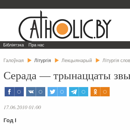
Бібліятэка
Пра нас
Галоўная
Літургія
Лекцыянарый
Літургія сл
Серада — трынаццаты звы
17.06.2010 01:00
Год І