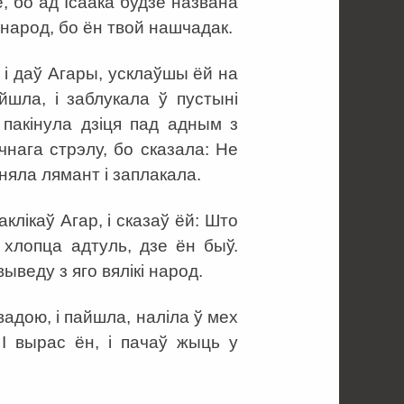
, бо ад Ісаака будзе названа
 народ, бо ён твой нашчадак.
ы і даў Агары, усклаўшы ёй на
йшла, і заблукала ў пустыні
 пакінула дзіця пад адным з
чнага стрэлу, бо сказала: Не
зняла лямант і заплакала.
клікаў Агар, і сказаў ёй: Што
 хлопца адтуль, дзе ён быў.
выведу з яго вялікі народ.
вадою, і пайшла, наліла ў мех
 І вырас ён, і пачаў жыць у