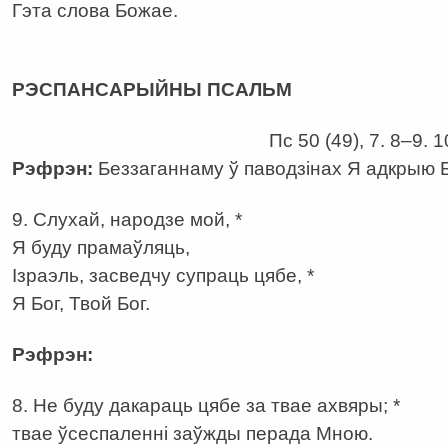
Гэта слова Божае.
а
РЭСПАНСАРЫЙНЫ ПСАЛЬМ
Пс 50 (49), 7. 8–9. 
Рэфрэн:
Беззаганнаму ў паводзінах Я адкрыю 
9. Слухай, народзе мой, *
Я буду прамаўляць,
Ізраэль, засведчу супраць цябе, *
Я Бог, Твой Бог.
Рэфрэн:
8. Не буду дакараць цябе за твае ахвяры; *
твае ўсеспаленні заўжды перада Мною.