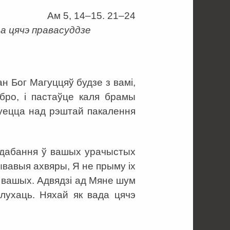
Ам 5, 14–15. 21–24
да цячэ правасуддзе
ан Бог Магуццяў будзе з вамі,
абро, і пастаўце каля брамы
луецца над рэштай пакалення
падабання ў вашых урачыстых
ывавыя ахвяры, Я не прыму іх
ў вашых. Адвядзі ад Мяне шум
 слухаць. Няхай як вада цячэ