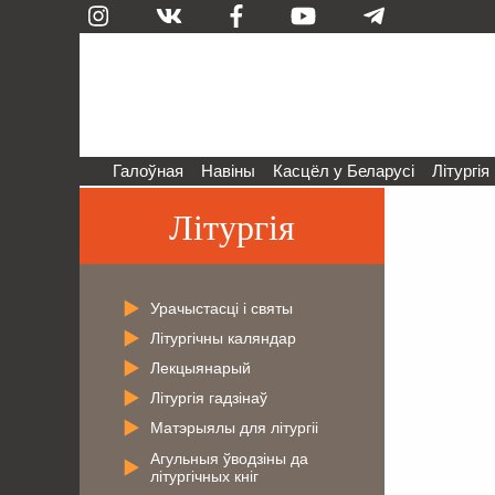
Галоўная
Навіны
Касцёл у Беларусі
Літургія
Літургія
Урачыстасці і святы
Літургічны каляндар
Лекцыянарый
Літургія гадзінаў
Матэрыялы для літургіі
Агульныя ўводзіны да
літургічных кніг