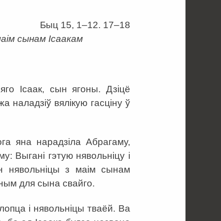
Быц 15, 1–12. 17–18
аім сынам Ісаакам
яго Ісаак, сын ягоны. Дзіцё
а наладзіў вялікую гасціну ў
ога яна нарадзіла Абрагаму,
у: Выгані гэтую нявольніцу і
н нявольніцы з маім сынам
мным для сына свайго.
лопца і нявольніцы тваёй. Ва