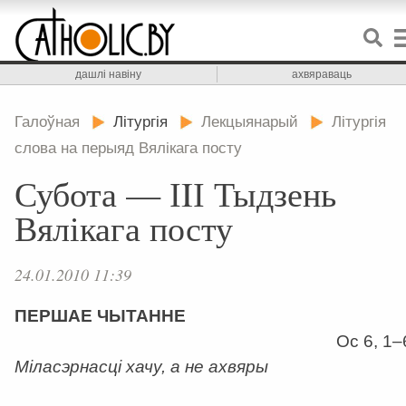
дашлі навіну
ахвяраваць
Галоўная
Літургія
Лекцыянарый
Літургія
слова на перыяд Вялікага посту
Субота — ІIІ Тыдзень
Вялікага посту
24.01.2010 11:39
ПЕРШАЕ ЧЫТАННЕ
Ос 6, 1–
Міласэрнасці хачу, а не ахвяры