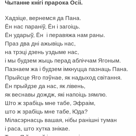
Чытанне кнігі прарока Осіі.
Хадзіце, вернемся да Пана.
Ён нас параніў, Ён і загоіць.
Ён ударыў, Ён і перавяжа нам раны.
Праз два дні ажывіць нас,
на трэці дзень уздыме нас,
і мы будзем жыць перад абліччам Ягоным.
Пазнаем жа і будзем імкнуцца пазнаць Пана.
Прыйсце Яго пэўнае, як надыход світання.
Ён прыйдзе да нас, як лівень,
як веснавы дождж, які напоіць зямлю.
Што ж зрабіць мне табе, Эфраім,
што ж зрабіць мне табе, Юда?
Міласэрнасць вашая, нібы ранішні туман
і раса, што хутка знікае.