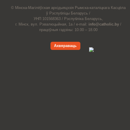
© Мiнска-Магiлёўская
архiдыяцэзiя
Рымска-каталіцкага
Касцёла
ў Рэспубліцы Беларусь /
УНП 101568363 /
Рэспубліка Беларусь,
г. Мінск, вул. Рэвалюцыйная, 1а /
e-mail:
info@catholic.by
/
працоўныя гадзіны: 10.00 – 18.00
Ахвяраваць