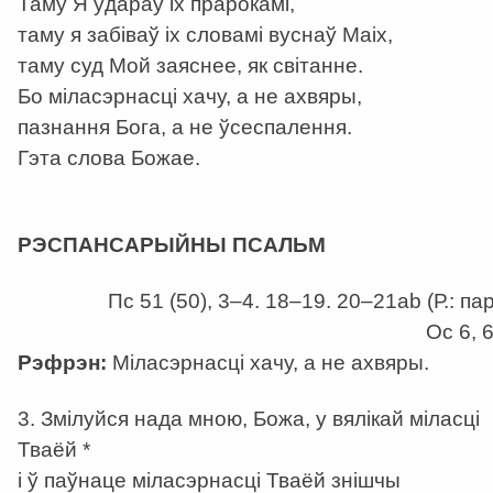
Таму Я ўдараў іх прарокамі,
таму я забіваў іх словамі вуснаў Маіх,
таму суд Мой заяснее, як світанне.
Бо міласэрнасці хачу, а не ахвяры,
пазнання Бога, а не ўсеспалення.
Гэта слова Божае.
а
РЭСПАНСАРЫЙНЫ ПСАЛЬМ
Пс 51 (50), 3–4. 18–19. 20–21аb (Р.: пар
Ос 6, 6
Рэфрэн:
Міласэрнасці хачу, а не ахвяры.
3. Змілуйся нада мною, Божа, у вялікай міласці
Тваёй *
і ў паўнаце міласэрнасці Тваёй знішчы