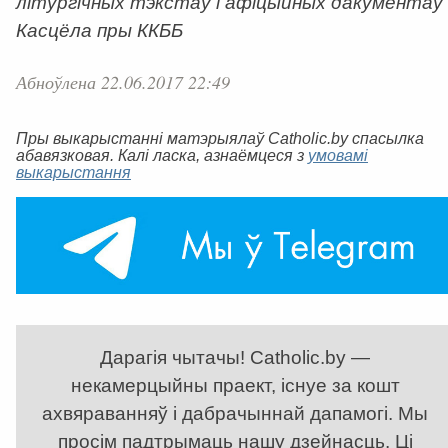
літургічных тэкстаў і афіцыйных дакументаў
Касцёла пры ККББ
Абноўлена 22.06.2017 22:49
Пры выкарыстанні матэрыялаў Catholic.by спасылка
абавязковая. Калі ласка, азнаёмцеся з
умовамі
выкарыстання
Дарагія чытачы! Catholic.by —
некамерцыйны праект, існуе за кошт
ахвяраванняў і дабрачыннай дапамогі. Мы
просім падтрымаць нашу дзейнасць. Ці