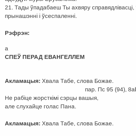
21. Тады ўпадабаеш Ты ахвяру справядлівасці, 
прынашэнні і ўсеспаленні.
Рэфрэн:
a
СПЕЎ ПЕРАД ЕВАНГЕЛЛЕМ
Акламацыя:
Хвала Табе, слова Божае.
пар. Пс 95 (94), 8а
Не рабіце жорсткімі сэрцы вашыя,
але слухайце голас Пана.
Акламацыя:
Хвала Табе, слова Божае.