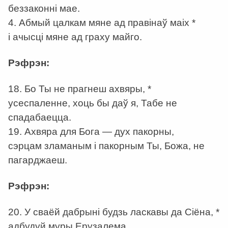
беззаконні мае.
4. Абмый цалкам мяне ад правінаў маіх *
і ачысці мяне ад граху майго.
Рэфрэн:
18. Бо Ты не прагнеш ахвяры, *
усеспаленне, хоць бы даў я, Табе не
спадабаецца.
19. Ахвяра для Бога — дух пакорны,
сэрцам зламаным і пакорным Ты, Божа, не
пагарджаеш.
Рэфрэн:
20. У сваёй дабрыні будзь ласкавы да Сіёна, *
адбудуй муры Ерузалема.