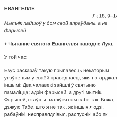
а
ЕВАНГЕЛЛЕ
Лк 18, 9–1
Мытнік пайшоў у дом свой апраўданы, а не
фарысей
+ Чытанне святога Евангелля паводле Лукі.
У той час:
Езус расказаў такую прыпавесць некаторым
упэўненым у сваёй праведнасці, якія пагарджал
іншымі: Два чалавекі зайшлі ў святыню
памаліцца; адзін фарысей, а другі мытнік.
Фарысей, стаўшы, маліўся сам сабе так: Божа,
дзякую Табе, што я не такі, як іншыя людзі,
рабаўнікі, несправядлівыя, распуснікі або як