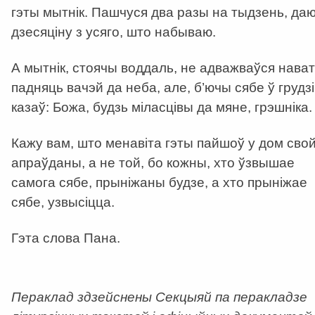
гэты мытнік. Пашчуся два разы на тыдзень, да
дзесяціну з усяго, што набываю.
А мытнік, стоячы воддаль, не адважваўся нават
падняць вачэй да неба, але, б’ючы сябе ў грудзі
казаў: Божа, будзь міласцівы да мяне, грэшніка.
Кажу вам, што менавіта гэты пайшоў у дом сво
апраўданы, а не той, бо кожны, хто ўзвышае
самога сябе, прыніжаны будзе, а хто прыніжае
сябе, узвысіцца.
Гэта слова Пана.
Пераклад здзейснены Секцыяй па перакладзе