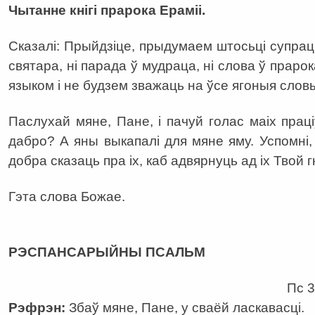
Чытанне кнігі прарока Ераміі.
Сказалі: Прыйдзіце, прыдумаем штосьці супраць 
святара, ні парада ў мудраца, ні слова ў праро
языком і не будзем зважаць на ўсе ягоныя слов
Паслухай мяне, Пане, і пачуй голас маіх праці
дабро? А яны выкапалі для мяне яму. Успомні,
добра сказаць пра іх, каб адвярнуць ад іх Твой г
Гэта слова Божае.
а
РЭСПАНСАРЫЙНЫ ПСАЛЬМ
Пс 31 (30
Рэфрэн:
Збаў мяне, Пане, у сваёй ласкавасці.