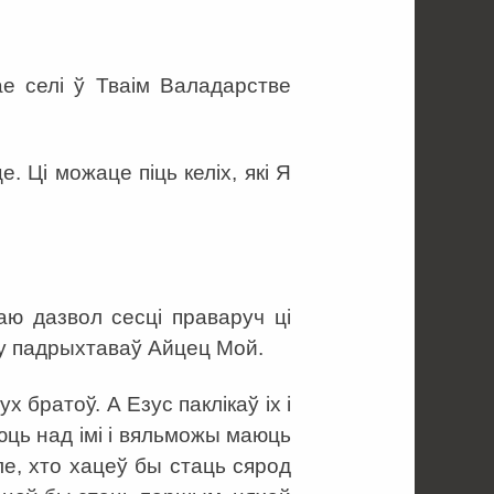
е селі ў Тваім Валадарстве
. Ці можаце піць келіх, які Я
даю дазвол сесці праваруч ці
му падрыхтаваў Айцец Мой.
х братоў. А Езус паклікаў іх і
юць над імі і вяльможы маюць
ле, хто хацеў бы стаць сярод