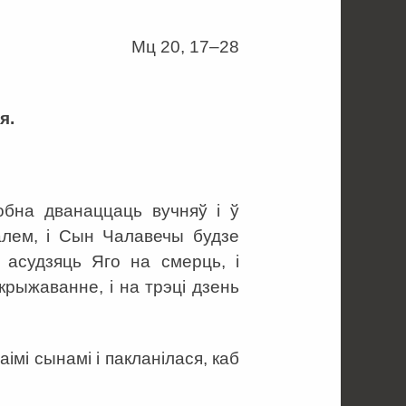
Мц 20, 17–28
я.
обна дванаццаць вучняў і ў
алем, і Сын Чалавечы будзе
 асудзяць Яго на смерць, і
крыжаванне, і на трэці дзень
мі сынамі і пакланілася, каб