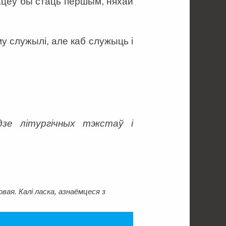
хацеў бы стаць першым, няхай
у служылі, але каб служыць і
зе літургічных тэкстаў і
ая. Калі ласка, азнаёмцеся з