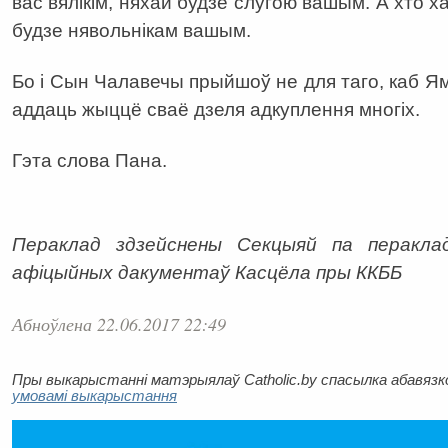
вас вялікім, няхай будзе слугою вашым. А хто 
будзе нявольнікам вашым.
Бо і Сын Чалавечы прыйшоў не для таго, каб Ям
аддаць жыццё сваё дзеля адкуплення многіх.
Гэта слова Пана.
Пераклад здзейснены Секцыяй па пераклад
афіцыйных дакументаў Касцёла пры ККББ
Абноўлена 22.06.2017 22:49
Пры выкарыстанні матэрыялаў Catholic.by спасылка абавязков
умовамі выкарыстання