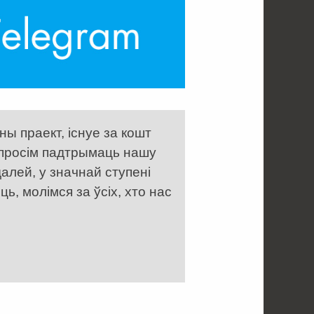
ы праект, існуе за кошт
 просім падтрымаць нашу
алей, у значнай ступені
, молімся за ўсіх, хто нас
 . . . . . . . . . . . . . . . . .