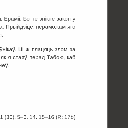
Ераміі. Бо не знікне закон у
ка. Прыйдзіце, пераможам яго
ы.
ўнікаў. Ці ж плацяць злом за
 як я стаяў перад Табою, каб
неў.
), 5–6. 14. 15–16 (Р.: 17b)