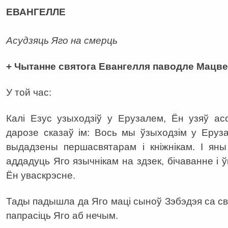
ЕВАНГЕЛЛЕ
Асудзяць Яго на смерць
+ Чытанне святога Евангелля паводле Мацве
У той час:
Калі Езус узыходзіў у Ерузалем, Ён узяў ас
дарозе сказаў ім: Вось мы ўзыходзім у Еруз
выдадзены першасвятарам і кніжнікам. І яны
аддадуць Яго язычнікам на здзек, бічаванне і ў
Ён уваскрэсне.
Тады падышла да Яго маці сыноў Зэбэдэя са сваі
папрасіць Яго аб нечым.