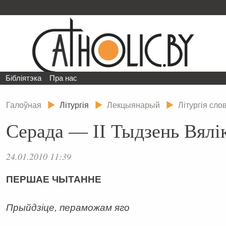
Бібліятэка
Пра нас
Галоўная
Літургія
Лекцыянарый
Літургія сло
Серада — ІІ Тыдзень Вялі
24.01.2010 11:39
ПЕРШАЕ ЧЫТАННЕ
Прыйдзіце, пераможам яго