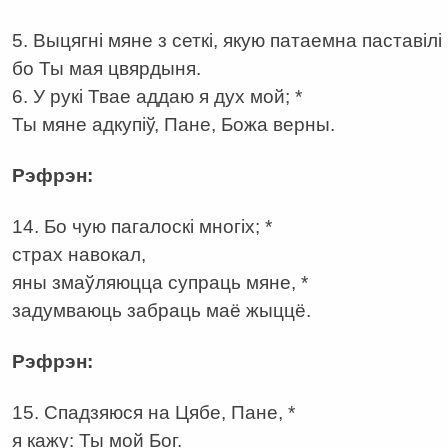
5. Выцягні мяне з сеткі, якую патаемна паставілі 
бо Ты мая цвярдыня.
6. У рукі Твае аддаю я дух мой; *
Ты мяне адкупіў, Пане, Божа верны.
Рэфрэн:
14. Бо чую пагалоскі многіх; *
страх навокал,
яны змаўляюцца супраць мяне, *
задумваюць забраць маё жыццё.
Рэфрэн:
15. Спадзяюся на Цябе, Пане, *
я кажу: Ты мой Бог.