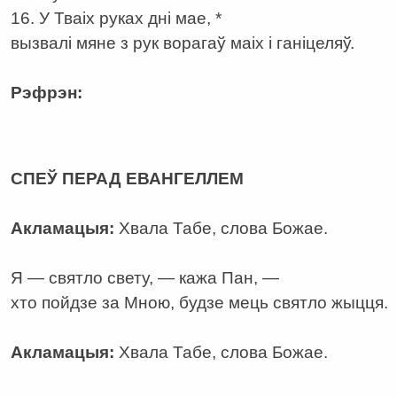
16. У Тваіх руках дні мае, *
вызвалі мяне з рук ворагаў маіх і ганіцеляў.
Рэфрэн:
а
СПЕЎ ПЕРАД ЕВАНГЕЛЛЕМ
Акламацыя:
Хвала Табе, слова Божае.
Я — святло свету, — кажа Пан, —
хто пойдзе за Мною, будзе мець святло жыцця.
Акламацыя:
Хвала Табе, слова Божае.
а