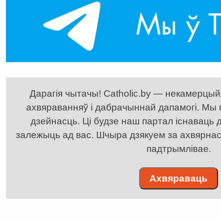
Дарагія чытачы! Catholic.by — некамерцыйн
ахвяраванняў і дабрачыннай дапамогі. Мы
дзейнасць. Ці будзе наш партал існаваць д
залежыць ад вас. Шчыра дзякуем за ахвярнасць
падтрымлівае.
Ахвяраваць
. . . . . . . . . . . . . . . . . . . . . . . . . . . . . . . . . . . . . . . . . . . .