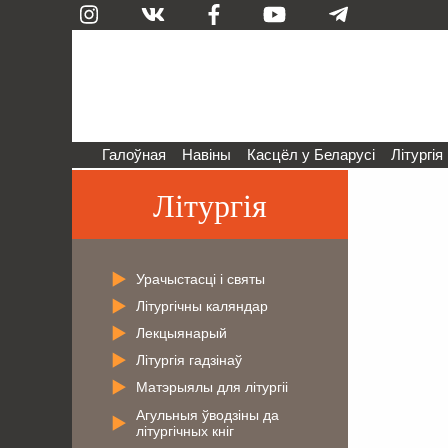
Галоўная
Навіны
Касцёл у Беларусі
Літургія
Літургія
Урачыстасці і святы
Літургічны каляндар
Лекцыянарый
Літургія гадзінаў
Матэрыялы для літургіі
Агульныя ўводзіны да
літургічных кніг