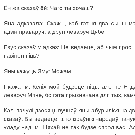
Ён жа сказаў ёй: Чаго ты хочаш?
Яна адказала: Скажы, каб гэтыя два сыны ма
адзін праваруч, а другі леваруч Цябе.
Езус сказаў у адказ: Не ведаеце, аб чым просіце
павінен піць?
Яны кажуць Яму: Можам.
І кажа ім: Келіх мой будзеце піць, але не Я 
леваруч Мяне, бо гэта прызначана для тых, ка
Калі пачулі дзесяць вучняў, яны абурыліся на дву
сказаў: Вы ведаеце, што кіраўнікі народаў пану
уладу над імі. Няхай не так будзе сярод вас. А