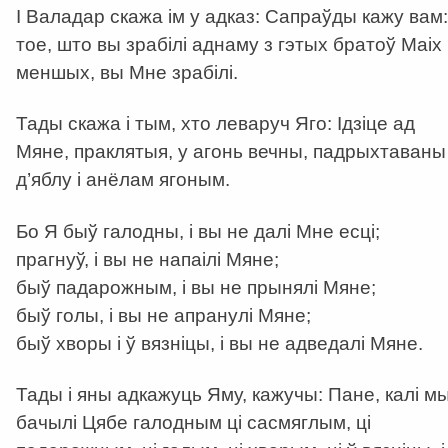
I Валадар скажа ім у адказ: Сапраўды кажу вам:
тое, што вы зрабілі аднаму з гэтых братоў Маіх
меншых, вы Мне зрабілі.
Тады скажа і тым, хто леваруч Яго: Ідзіце ад
Мяне, праклятыя, у агонь вечны, падрыхтаваны
д’яблу і анёлам ягоным.
Бо Я быў галодны, і вы не далі Мне есці;
прагнуў, і вы не напаілі Мяне;
быў падарожным, і вы не прынялі Мяне;
быў голы, і вы не апранулі Мяне;
быў хворы і ў вязніцы, і вы не адведалі Мяне.
Тады і яны адкажуць Яму, кажучы: Пане, калі м
бачылі Цябе галодным ці сасмяглым, ці