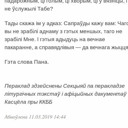
падарожным, ці голым, ці хворым, ці ў вязніцы, і
не ўслужылі Табе?
Тады скажа ім у адказ: Сапраўды кажу вам: Чаг
вы не зрабілі аднаму з гэтых меншых, таго не
зрабілі Мне. І гэтыя адыдуць на вечнае
пакаранне, а справядлівыя — да вечнага жыцця
Гэта слова Пана.
Пераклад здзейснены Секцыяй па перакладзе
літургічных тэкстаў і афіцыйных дакументаў
Касцёла пры ККББ
Абноўлена 11.03.2019 14:44