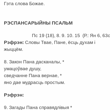
Гэта слова Божае.
а
РЭСПАНСАРЫЙНЫ ПСАЛЬМ
Пс 19 (18), 8. 9. 10. 15 (Р.: Ян 6, 63с
Рэфрэн:
Словы Твае, Пане, ёсць духам і
жыццём.
8. Закон Пана дасканалы, *
умацоўвае душу,
сведчанне Пана вернае, *
яно дае мудрасць простым.
Рэфрэн:
9. Загады Пана справядлівыя *