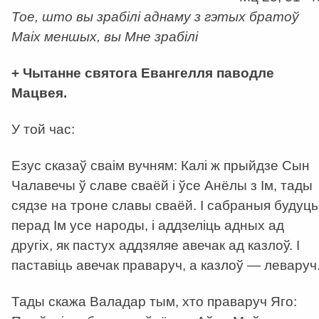
Тое, што вы зрабілі аднаму з гэтых братоў
Маіх меншых, вы Мне зрабілі
+ Чытанне святога Евангелля паводле
Мацвея.
У той час:
Езус сказаў сваім вучням: Калі ж прыйдзе Сын
Чалавечы ў славе сваёй і ўсе Анёлы з Ім, тады
сядзе на троне славы сваёй. I сабраныя будуць
перад Ім усе народы, і аддзеліць адных ад
другіх, як пастух аддзяляе авечак ад казлоў. І
паставіць авечак праваруч, а казлоў — леваруч
Тады скажа Валадар тым, хто праваруч Яго: