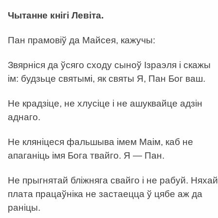
Чытанне кнігі Левіта.
Пан прамовіў да Майсея, кажучы:
Звярніся да ўсяго сходу сыноў Ізраэля і скажы
ім: будзьце святымі, як святы Я, Пан Бог ваш.
Не крадзіце, не хлусіце і не ашуквайце адзін
аднаго.
Не кляніцеся фальшыва імем Маім, каб не
апаганіць імя Бога твайго. Я — Пан.
Не прыгнятай бліжняга свайго і не рабуй. Няхай
плата працаўніка не застаецца ў цябе аж да
раніцы.