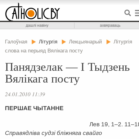
дашлі навіну
ахвяраваць
Галоўная
Літургія
Лекцыянарый
Літургія
слова на перыяд Вялікага посту
Панядзелак — І Тыдзень
Вялікага посту
24.01.2010 11:39
ПЕРШАЕ ЧЫТАННЕ
Лев 19, 1–2. 11–1
Справядліва судзі бліжняга свайго