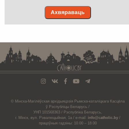
Ахвяраваць
. . . . . . . . . . . . . . . . . . . . . . . . . . . . . . . . . . . . . . . . . . . . . . . . . . . . . . . . . . . . .
© Мiнска-Магiлёўская
архiдыяцэзiя
Рымска-каталіцкага
Касцёла
ў Рэспубліцы Беларусь /
УНП 101568363 /
Рэспубліка Беларусь,
г. Мінск, вул. Рэвалюцыйная, 1а /
e-mail:
info@catholic.by
/
працоўныя гадзіны: 10.00 – 18.00