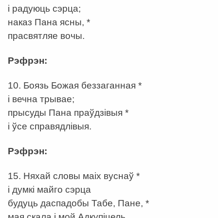
і радуюць сэрца;
наказ Пана ясны, *
прасвятляе вочы.
Рэфрэн:
10. Боязь Божая беззаганная *
і вечна трывае;
прысуды Пана праўдзівыя *
і ўсе справядлівыя.
Рэфрэн:
15. Няхай словы маіх вуснаў *
і думкі майго сэрца
будуць даспадобы Табе, Пане, *
мая скала і мой Адкупіцель.