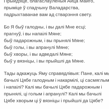
Прыйдзіце, благаслаўлёныя Айца Майго,
прыміце ў спадчыну Валадарства,
падрыхтаванае вам ад стварэння свету.
Бо Я быў галодны, і вы далі Мне есці;
прагнуў, і вы напаілі Мяне;
быў падарожным, і вы прынялі Мяне;
быў голы, і вы апранулі Мяне;
быў хворы, і вы адведалі Мяне;
быў у вязніцы, і вы прыйшлі да Мяне.
Тады адкажуць Яму справядлівыя: Пане, калі м
бачылі Цябе галодным і накармілі, ці сасмяглы
і напаілі? Калі мы бачылі Цябе падарожным і
прынялі, ці голым і апранулі? Калі мы бачылі
Цябе хворым ці ў вязніцы і прыйшлі да Цябе?