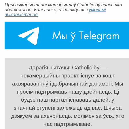
Пры выкарыстанні матэрыялаў Catholic.by спасылка
абавязковая. Калі ласка, азнаёмцеся з
умовамі
выкарыстання
Дарагія чытачы! Catholic.by —
некамерцыйны праект, існуе за кошт
ахвяраванняў і дабрачыннай дапамогі. Мы
просім падтрымаць нашу дзейнасць. Ці
будзе наш партал існаваць далей, у
значнай ступені залежыць ад вас. Шчыра
дзякуем за ахвярнасць, молімся за ўсіх, хто
нас падтрымлівае.