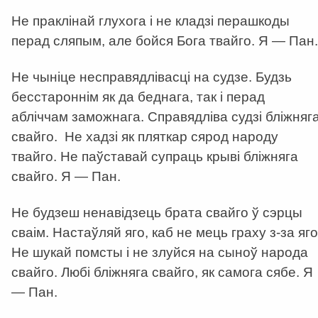
Не праклінай глухога і не кладзі перашкоды
перад сляпым, але бойся Бога твайго. Я — Пан.
Не чыніце несправядлівасці на судзе. Будзь
бесстароннім як да беднага, так і перад
абліччам заможнага. Справядліва судзі бліжняг
свайго. Не хадзі як пляткар сярод народу
твайго. Не паўставай супраць крыві бліжняга
свайго. Я — Пан.
Не будзеш ненавідзець брата свайго ў сэрцы
сваім. Настаўляй яго, каб не мець граху з-за яго
Не шукай помсты і не злуйся на сыноў народа
свайго. Любі бліжняга свайго, як самога сябе. Я
— Пан.