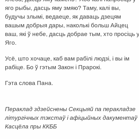
яго рыбы, дасць яму змяю? Таму, калі вы,
будучы злымі, ведаеце, як даваць дзецям
вашым добрыя дары, наколькі больш Айцец
ваш, які ў небе, дасць добрае тым, хто просіць 
Яго.
Усё, што хочаце, каб вам рабілі людзі, і вы ім
рабіце. Бо ў гэтым Закон і Прарокі.
Гэта слова Пана.
Пераклад здзейснены Секцыяй па перакладзе
літургічных тэкстаў і афіцыйных дакументаў
Касцёла пры ККББ