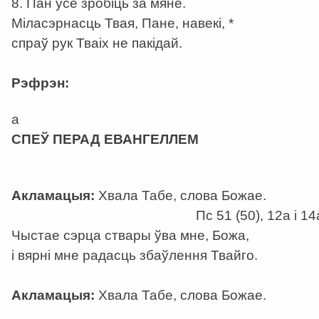
8. Пан усё зробіць за мяне.
Міласэрнасць Твая, Пане, навекі, *
спраў рук Тваіх не пакідай.
Рэфрэн:
a
СПЕЎ ПЕРАД ЕВАНГЕЛЛЕМ
Акламацыя:
Хвала Табе, слова Божае.
Пс 51 (50), 12а i 14
Чыстае сэрца ствары ўва мне, Божа,
і вярні мне радасць збаўлення Твайго.
Акламацыя:
Хвала Табе, слова Божае.