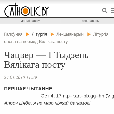
дашлі навіну
ахвяраваць
Галоўная
Літургія
Лекцыянарый
Літургія
слова на перыяд Вялікага посту
Чацвер — І Тыдзень
Вялікага посту
24.01.2010 11:39
ПЕРШАЕ ЧЫТАННЕ
Эст 4, 17 n.p–r.aa–bb.gg–hh (Vlg
Апроч Цябе, я не маю ніякай дапамогі