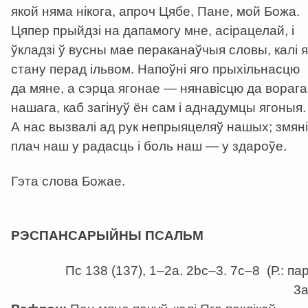
якой няма нікога, апроч Цябе, Пане, мой Божа.
Цяпер прыйдзі на дапамогу мне, асірацелай, і
ўкладзі ў вусны мае пераканаўчыя словы, калі я
стану перад ільвом. Напоўні яго прыхільнасцю
да мяне, а сэрца ягонае — нянавісцю да ворага
нашага, каб загінуў ён сам і аднадумцы ягоныя.
А нас вызвалі ад рук непрыяцеляў нашых; змяні
плач наш у радасць і боль наш — у здароўе.
Гэта слова Божае.
а
РЭСПАНСАРЫЙНЫ ПСАЛЬМ
Пс 138 (137), 1–2а. 2bc–3. 7c–8 (Р.: пар
3а