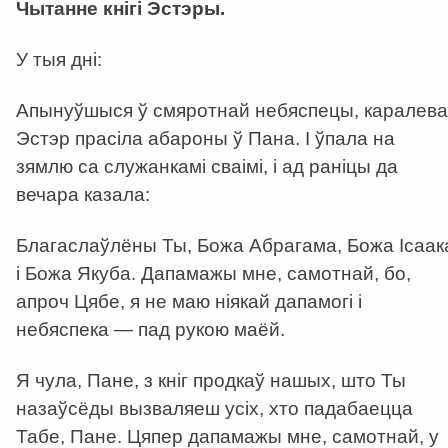
Чытанне кнігі Эстэры.
У тыя дні:
Апынуўшыся ў смяротнай небяспецы, каралева
Эстэр прасіла абароны ў Пана. І ўпала на
зямлю са служанкамі сваімі, і ад раніцы да
вечара казала:
Благаслаўлёны Ты, Божа Абрагама, Божа Ісаак
і Божа Якуба. Дапамажы мне, самотнай, бо,
апроч Цябе, я не маю ніякай дапамогі і
небяспека — пад рукою маёй.
Я чула, Пане, з кніг продкаў нашых, што Ты
назаўсёды вызваляеш усіх, хто падабаецца
Табе, Пане. Цяпер дапамажы мне, самотнай, у