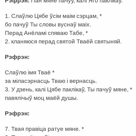
Рэфрэн:
Пан мяне пачуў, калі Яго паклікаў.
1. Слаўлю Цябе ўсім маім сэрцам, *
бо пачуў Ты словы вуснаў маіх.
Перад Анёламі спяваю Табе, *
2. кланяюся перад святой Тваёй святыняй.
Рэфрэн:
Слаўлю імя Тваё *
за міласэрнасць Тваю і вернасць.
3. У дзень, калі Цябе паклікаў, Ты пачуў мяне, *
павялічыў моц маёй душы.
Рэфрэн:
7. Твая правіца ратуе мяне. *