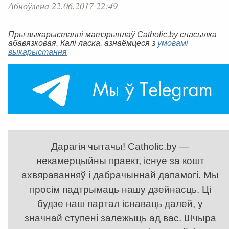
Абноўлена 22.06.2017 22:49
Пры выкарыстанні матэрыялаў Catholic.by спасылка
абавязковая. Калі ласка, азнаёмцеся з
умовамі
выкарыстання
Дарагія чытачы! Catholic.by —
некамерцыйны праект, існуе за кошт
ахвяраванняў і дабрачыннай дапамогі. Мы
просім падтрымаць нашу дзейнасць. Ці
будзе наш партал існаваць далей, у
значнай ступені залежыць ад вас. Шчыра