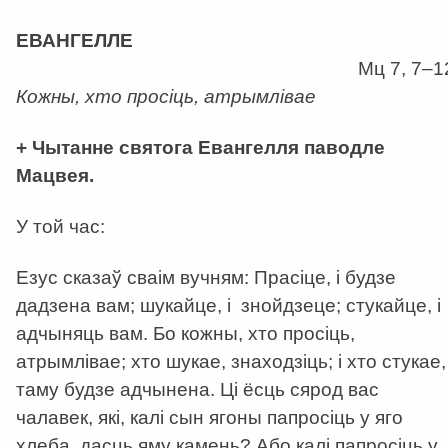
а
ЕВАНГЕЛЛЕ
Мц 7, 7–1
Кожны, хто просіць, атрымлівае
+ Чытанне святога Евангелля паводле
Мацвея.
У той час:
Езус сказаў сваім вучням: Прасіце, і будзе
дадзена вам; шукайце, і знойдзеце; стукайце, і
адчыняць вам. Бо кожны, хто просіць,
атрымлівае; хто шукае, знаходзіць; і хто стукае,
таму будзе адчынена. Ці ёсць сярод вас
чалавек, які, калі сын ягоны папросіць у яго
хлеба, дасць яму камень? Або калі папросіць у