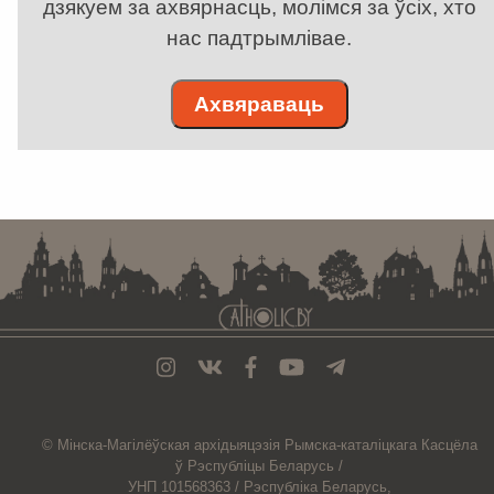
дзякуем за ахвярнасць, молімся за ўсіх, хто
нас падтрымлівае.
Ахвяраваць
. . . . . . . . . . . . . . . . . . . . . . . . . . . . . . . . . . . . . . . . . . . . . . . . . . . . . . . . . . . . .
© Мiнска-Магiлёўская
архiдыяцэзiя
Рымска-каталіцкага
Касцёла
ў Рэспубліцы Беларусь /
УНП 101568363 /
Рэспубліка Беларусь,