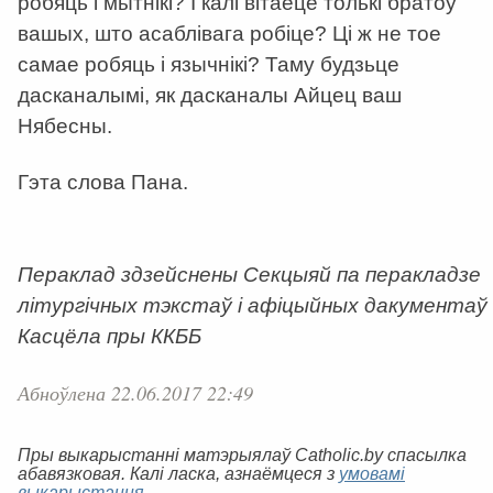
робяць і мытнікі? І калі вітаеце толькі братоў
вашых, што асаблівага робіце? Ці ж не тое
самае робяць і язычнікі? Таму будзьце
дасканалымі, як дасканалы Айцец ваш
Нябесны.
Гэта слова Пана.
Пераклад здзейснены Секцыяй па перакладзе
літургічных тэкстаў і афіцыйных дакументаў
Касцёла пры ККББ
Абноўлена 22.06.2017 22:49
Пры выкарыстанні матэрыялаў Catholic.by спасылка
абавязковая. Калі ласка, азнаёмцеся з
умовамі
выкарыстання