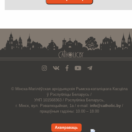
. . . . . . . . . . . . . . . . . . . . . . . . . . . . . . . . . . . . . . . . . . . . . . . . . . . . . . . . . . . . .
© Мiнска-Магiлёўская
архiдыяцэзiя
Рымска-каталіцкага
Касцёла
ў Рэспубліцы Беларусь /
УНП 101568363 /
Рэспубліка Беларусь,
г. Мінск, вул. Рэвалюцыйная, 1а /
e-mail:
info@catholic.by
/
працоўныя гадзіны: 10.00 – 18.00
Ахвяраваць