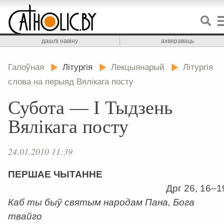
дашлі навіну
ахвяраваць
Галоўная
Літургія
Лекцыянарый
Літургія
слова на перыяд Вялікага посту
Субота — І Тыдзень
Вялікага посту
24.01.2010 11:39
ПЕРШАЕ ЧЫТАННЕ
Дрг 26, 16–1
Каб ты быў святым народам Пана, Бога
твайго