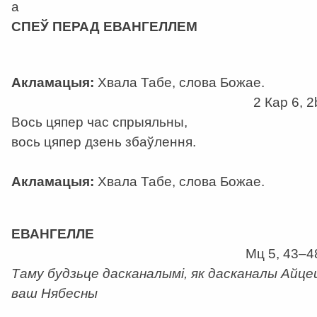
a
СПЕЎ ПЕРАД ЕВАНГЕЛЛЕМ
Акламацыя:
Хвала Табе, слова Божае.
2 Кар 6, 2
Вось цяпер час спрыяльны,
вось цяпер дзень збаўлення.
Акламацыя:
Хвала Табе, слова Божае.
а
ЕВАНГЕЛЛЕ
Мц 5, 43–4
Таму будзьце дасканалымі, як дасканалы Айце
ваш Нябесны