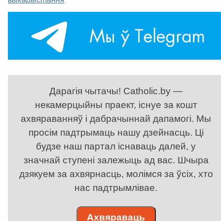
Дарагія чытачы! Catholic.by —
некамерцыйны праект, існуе за кошт
ахвяраванняў і дабрачыннай дапамогі. Мы
просім падтрымаць нашу дзейнасць. Ці
будзе наш партал існаваць далей, у
значнай ступені залежыць ад вас. Шчыра
дзякуем за ахвярнасць, молімся за ўсіх, хто
нас падтрымлівае.
Ахвяраваць