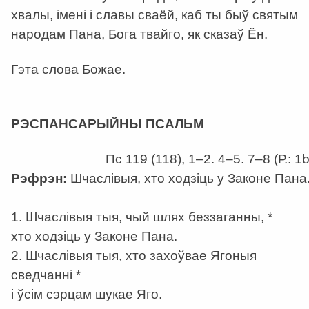
хвалы, імені і славы сваёй, каб ты быў святым
народам Пана, Бога твайго, як сказаў Ён.
Гэта слова Божае.
а
РЭСПАНСАРЫЙНЫ ПСАЛЬМ
Пс 119 (118), 1–2. 4–5. 7–8 (Р.: 1b
Рэфрэн:
Шчаслівыя, хто ходзіць у Законе Пана
1. Шчаслівыя тыя, чый шлях беззаганны, *
хто ходзіць у Законе Пана.
2. Шчаслівыя тыя, хто захоўвае Ягоныя
сведчанні *
і ўсім сэрцам шукае Яго.