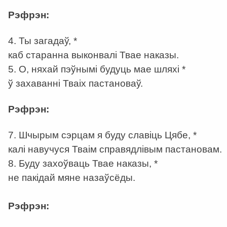
Рэфрэн:
4. Ты загадаў, *
каб старанна выконвалі Твае наказы.
5. О, няхай пэўнымі будуць мае шляхі *
ў захаванні Тваіх пастановаў.
Рэфрэн:
7. Шчырым сэрцам я буду славіць Цябе, *
калі навучуся Тваім справядлівым пастановам.
8. Буду захоўваць Твае наказы, *
не пакідай мяне назаўсёды.
Рэфрэн: