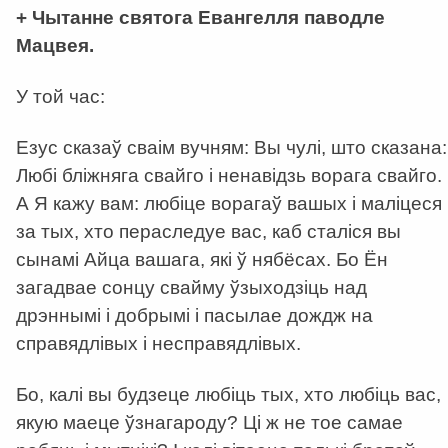
+ Чытанне святога Евангелля паводле
Мацвея.
У той час:
Езус сказаў сваім вучням: Вы чулі, што сказана:
Любі бліжняга свайго і ненавідзь ворага свайго.
А Я кажу вам: любіце ворагаў вашых і маліцеся
за тых, хто пераследуе вас, каб сталіся вы
сынамі Айца вашага, які ў нябёсах. Бо Ён
загадвае сонцу свайму ўзыходзіць над
дрэннымі і добрымі і пасылае дождж на
справядлівых і несправядлівых.
Бо, калі вы будзеце любіць тых, хто любіць вас,
якую маеце ўзнагароду? Ці ж не тое самае