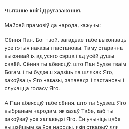
Чытанне кнігі Другазаконня.
Майсей прамовіў да народа, кажучы:
Сёння Пан, Бог твой, загадвае табе выконваць
усе гэтыя наказы і пастановы. Таму старанна
выконвай іх ад усяго сэрца і ад усёй душы
сваёй. Сёння ты абвясціў, што Пан будзе тваім
Богам, і ты будзеш хадзіць па шляхах Яго,
захоўваць Яго наказы, запаведзі і пастановы і
слухацца голасу Яго.
А Пан абвясціў табе сёння, што ты будзеш Яго
выбраным народам, як казаў Табе, каб ты
захоўваў усе запаведзі Яго. Ён учыніць цябе
вышэйшым за ўсе народы, якія стварыў для