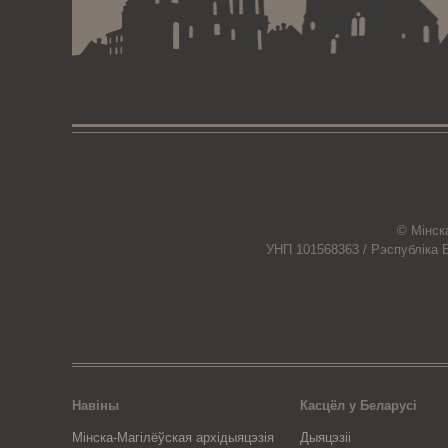
© Мiнск
УНП 101568363 /
Рэспубліка 
Навіны
Касцёл у Беларусі
Мінска-Магілёўская архідыяцэзія
Дыяцэзіі