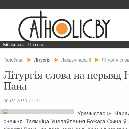
Бібліятэка
Пра нас
Галоўная
Літургія
Лекцыянарый
Літургія сл
Літургія слова на перыяд
Пана
06.01.2010 15:35
Урачыстасць Нара
снежня. Таямніца Уцелаўлення Божага Сына ў лі