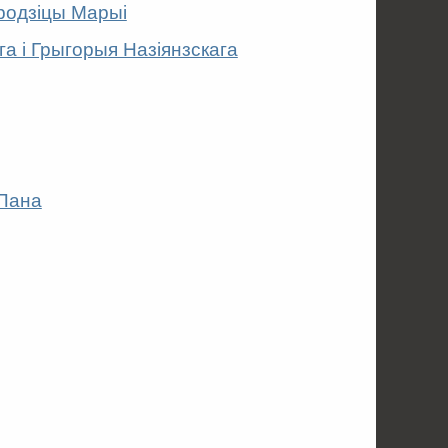
родзіцы Марыі
га і Грыгорыя Назіянзскага
 Пана