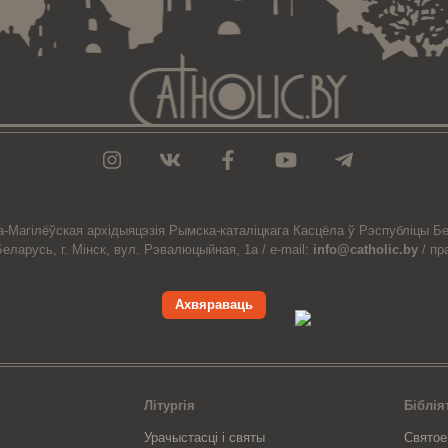
а-Магiлёўская
архiдыяцэзiя
Рымска-каталіцкага
Касцёла
ў Рэспубліцы Бе
Беларусь,
г. Мінск, вул. Рэвалюцыйная, 1а /
e-mail:
info@catholic.by
/
пр
Ахвяраваць
Літургія
Біблія
Урачыстасці і святы
Святое