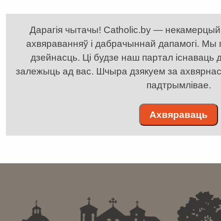
Дарагія чытачы! Catholic.by — некамерцыйн
ахвяраванняў і дабрачыннай дапамогі. Мы
дзейнасць. Ці будзе наш партал існаваць д
залежыць ад вас. Шчыра дзякуем за ахвярнасць
падтрымлівае.
Ахвяраваць
. . . . . . . . . . . . . . . . . . . . . . . . . . . . . . . . . . . . . . . . . . . .