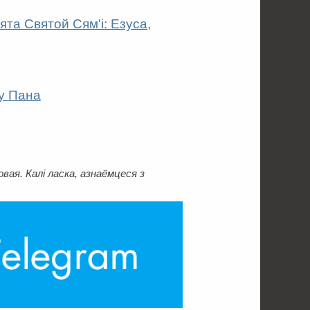
та Святой Сям'і: Езуса,
ту Пана
ая. Калі ласка, азнаёмцеся з