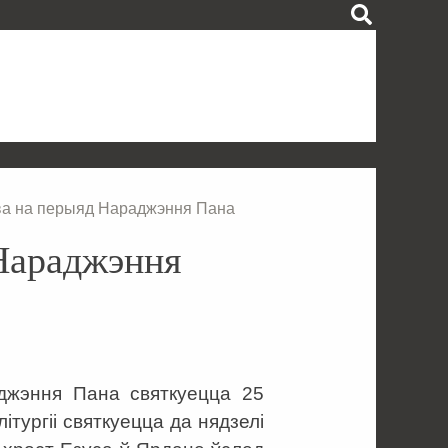
ова на перыяд Нараджэння Пана
 Нараджэння
джэння Пана святкуецца 25
тургіі святкуецца да нядзелі