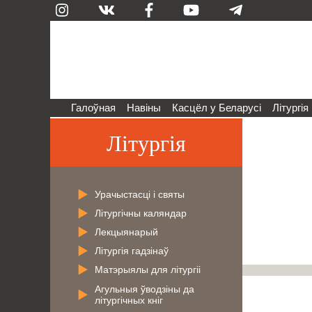
Галоўная
Навіны
Касцёл у Беларусі
Літургія
Літургія
Урачыстасці і святы
Літургічны каляндар
Лекцыянарый
Літургія гадзінаў
Матэрыялы для літургіі
Агульныя ўводзіны да
літургічных кніг