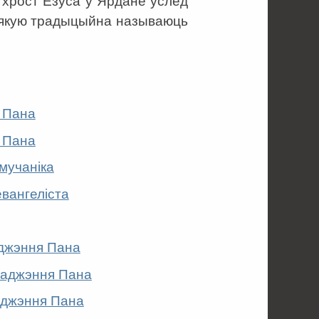
е хрост Езуса ў Ярдане ўслед
, якую традыцыйна называюць
 Пана
 Пана
мучаніка
евангеліста
аджэння Пана
раджэння Пана
аджэння Пана