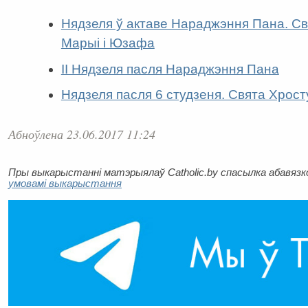
Нядзеля ў актаве Нараджэння Пана. Свя
Марыі і Юзафа
ІІ Нядзеля пасля Нараджэння Пана
Нядзеля пасля 6 студзеня. Свята Хрос
Абноўлена 23.06.2017 11:24
Пры выкарыстанні матэрыялаў Catholic.by спасылка абавязков
умовамі выкарыстання