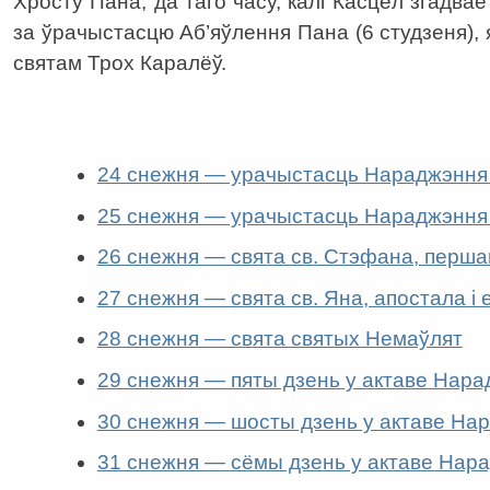
Хросту Пана, да таго часу, калі Касцёл згадва
за ўрачыстасцю Аб’яўлення Пана (6 студзеня)
святам Трох Каралёў.
24 снежня — урачыстасць Нараджэння
25 снежня — урачыстасць Нараджэння
26 снежня — свята св. Стэфана, перша
27 снежня — свята св. Яна, апостала і 
28 снежня — свята святых Немаўлят
29 снежня — пяты дзень у актаве Нар
30 снежня — шосты дзень у актаве На
31 снежня — сёмы дзень у актаве Нар