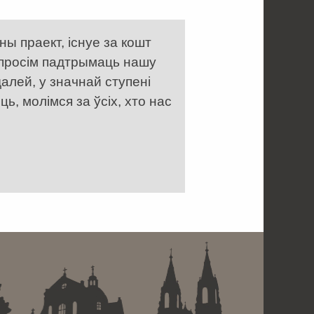
ы праект, існуе за кошт
 просім падтрымаць нашу
алей, у значнай ступені
, молімся за ўсіх, хто нас
 . . . . . . . . . . . . . . . . .