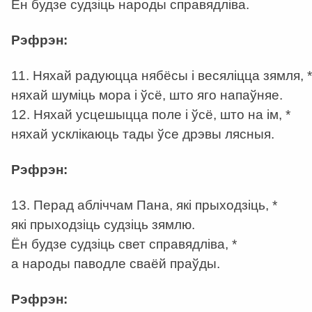
Ён будзе судзіць народы справядліва.
Рэфрэн:
11. Няхай радуюцца нябёсы і весяліцца зямля, *
няхай шуміць мора і ўсё, што яго напаўняе.
12. Няхай усцешыцца поле і ўсё, што на ім, *
няхай усклікаюць тады ўсе дрэвы лясныя.
Рэфрэн:
13. Перад абліччам Пана, які прыходзіць, *
які прыходзіць судзіць зямлю.
Ён будзе судзіць свет справядліва, *
а народы паводле сваёй праўды.
Рэфрэн: