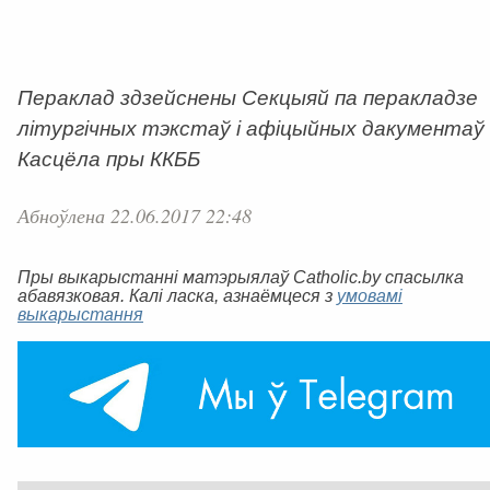
Пераклад здзейснены Секцыяй па перакладзе
літургічных тэкстаў і афіцыйных дакументаў
Касцёла пры ККББ
Абноўлена 22.06.2017 22:48
Пры выкарыстанні матэрыялаў Catholic.by спасылка
абавязковая. Калі ласка, азнаёмцеся з
умовамі
выкарыстання