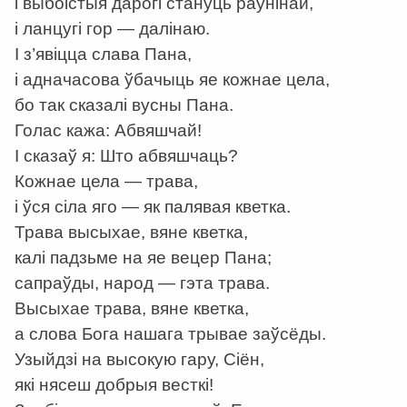
і выбоістыя дарогі стануць раўнінай,
і ланцугі гор — далінаю.
І з’явіцца слава Пана,
і адначасова ўбачыць яе кожнае цела,
бо так сказалі вусны Пана.
Голас кажа: Абвяшчай!
І сказаў я: Што абвяшчаць?
Кожнае цела — трава,
і ўся сіла яго — як палявая кветка.
Трава высыхае, вяне кветка,
калі падзьме на яе вецер Пана;
сапраўды, народ — гэта трава.
Высыхае трава, вяне кветка,
а слова Бога нашага трывае заўсёды.
Узыйдзі на высокую гару, Сіён,
які нясеш добрыя весткі!