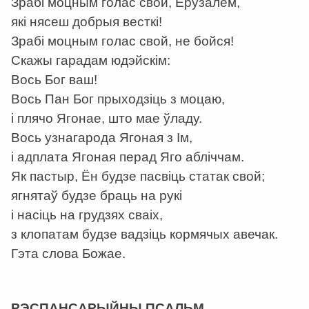
Зрабі моцным голас свой, Ерузалем,
які нясеш добрыя весткі!
Зрабі моцным голас свой, не бойся!
Скажы гарадам юдэйскім:
Вось Бог ваш!
Вось Пан Бог прыходзіць з моцаю,
і плячо Ягонае, што мае ўладу.
Вось узнагарода Ягоная з Ім,
і адплата Ягоная перад Яго абліччам.
Як пастыр, Ён будзе пасвіць статак свой;
ягнятаў будзе браць на рукі
і насіць на грудзях сваіх,
з клопатам будзе вадзіць кормячых авечак.
Гэта слова Божае.
а
РЭСПАНСАРЫЙНЫ ПСАЛЬМ