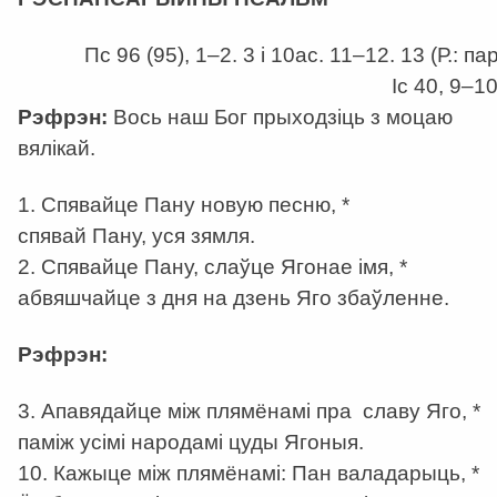
Пс 96 (95), 1–2. 3 і 10аc. 11–12. 13 (Р.: пар
Іс 40, 9–10
Рэфрэн:
Вось наш Бог прыходзіць з моцаю
вялікай.
1. Спявайце Пану новую песню, *
спявай Пану, уся зямля.
2. Спявайце Пану, слаўце Ягонае імя, *
абвяшчайце з дня на дзень Яго збаўленне.
Рэфрэн:
3. Апавядайце між плямёнамі пра славу Яго, *
паміж усімі народамі цуды Ягоныя.
10. Кажыце між плямёнамі: Пан валадарыць, *