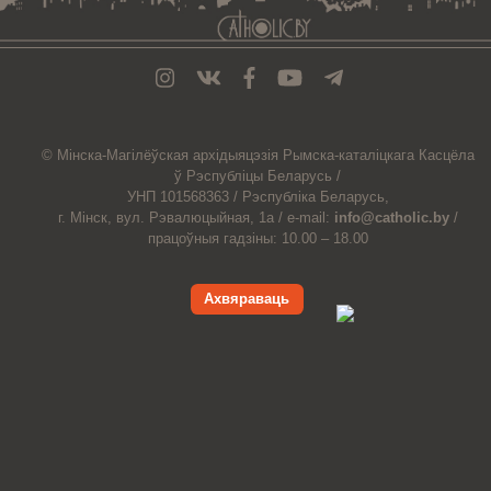
© Мiнска-Магiлёўская
архiдыяцэзiя
Рымска-каталіцкага
Касцёла
ў Рэспубліцы Беларусь /
УНП 101568363 /
Рэспубліка Беларусь,
г. Мінск, вул. Рэвалюцыйная, 1а /
e-mail:
info@catholic.by
/
працоўныя гадзіны: 10.00 – 18.00
Ахвяраваць