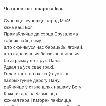
Чытанне кнігі прарока Ісаі.
Суцешце, суцешце народ Мой! —
кажа ваш Бог.
Прамаўляйце да сэрца Ерузалема
і абвяшчайце яму,
што скончыўся час барацьбы ягонай,
што адплочаныя беззаконні ягоныя,
бо атрымаў ён з рукі Пана
ўдвая за ўсе свае грахі.
Голас таго, хто кліча ў пустыні:
падрыхтуйце дарогу Пану,
раўняйце ў стэпе шлях нашаму Богу!
Кожная даліна ўзвысіцца,
кожная гара і пагорак панізяцца,