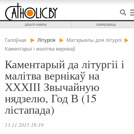
дашлі навіну
ахвяраваць
Галоўная
Літургія
Матэрыялы для літургіі
Каментарыі і малітва вернікаў
Каментарый да літургіі і
малітва вернікаў на
ХХХІІІ Звычайную
нядзелю, Год В (15
лістапада)
13.11.2015 18:19