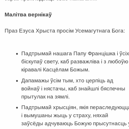
Малітва вернікаў
Праз Езуса Хрыста просім Усемагутнага Бога:
Падтрымай нашага Папу Францішка і ўсі
біскупаў свету, каб разважліва і з любоўю
кіравалі Касцёлам Божым.
Дапамажы ўсім тым, хто церпіць ад
войнаў і нястачы, каб знайшлі бяспечны
прытулак на зямлі.
Падтрымай хрысціян, якія пераследуюцц
і вымушаны жыць у страху, няхай
заўсёды адчуваюць Божую прысутнасць 