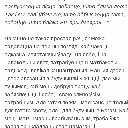
распускаецца лісце, ведаеце, што блізка лета
Так і вы, калі ўбачыце, што адбываецца гэта,
ведайце, што блізка Ён, пры дзвярах…”
Чаканне не такая простая рэч, як можа
падавацца на першы погляд. Каб чакаць
адказна, звяртаючы ўвагу і на сябе, і на
навакольны свет, патрабуецца шматбаковы
падыход і вялікая канцэнтрацыя. Нашыя дзеянн
цяпер звязаныя з будучыняй у жыцці, дзе мы
вучымся, каб мець добрую працу, каб
забяспечыць і сябе, і сваю сям’ю ўсім
патрэбным. Але гэтая повязь мае сэнс не тольк
для гэтага свету, але і для будучыні з Богам. Ка
мець магчымасць прабываць з Ім, трэба ўжо
зараз прыкладваць свае намаганні.