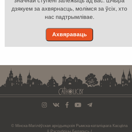
значнай ступені залежыць ад вас. Шчыра
дзякуем за ахвярнасць, молімся за ўсіх, хто
нас падтрымлівае.
Ахвяраваць
. . . . . . . . . . . . . . . . . . . . . . . . . . . . . . . . . . . . . . . . . . . . . . . . . . . . . . . . . . . . .
© Мiнска-Магiлёўская
архiдыяцэзiя
Рымска-каталіцкага
Касцёла
ў Рэспубліцы Беларусь /