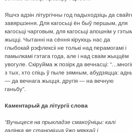
Яшчэ адзін літургічны год падыходзіць да свайг
завяршэння. Для кагосьці ён быў першым, для
кагосьці чарговым, для кагосьці апошнім у гэты
жыцці. Чытанні на сёння кіруюць нас да
глыбокай рэфлексіі не толькі над перамогамі і
памылкамі гэтага года, але і над сваім жыццём
увогуле. Скіруйма ж позірк да вечнасці: “…многі
з тых, хто спіць ў пыле зямным, абудзяцца: адн
— да вечнага жыцця, другія — на вечную
ганьбу”.
Каментарый да літургіі слова
“Вучыцеся на прыкладзе смакоўніцы: калі
галінка яе становіцца ўжо мяккай і