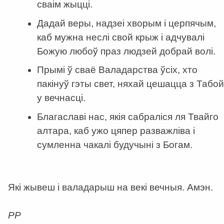
сваім жыцці.
Дадай веры, надзеі хворым і церпячым,
каб мужна неслі свой крыж і адчувалі
Божую любоў праз людзей добрай волі.
Прымі ў сваё Валадарства ўсіх, хто
пакінуў гэты свет, няхай цешацца з Табой
у вечнасці.
Благаславі нас, якія сабраліся ля Твайго
алтара, каб ужо цяпер разважліва і
сумленна чакалі будучыні з Богам.
Які жывеш і валадарыш на векі вечныя. Амэн.
РР