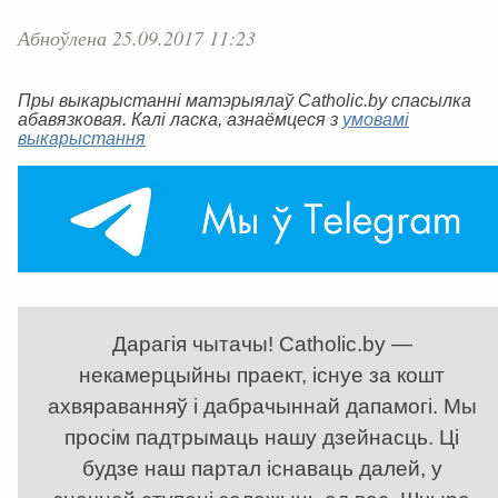
Абноўлена 25.09.2017 11:23
Пры выкарыстанні матэрыялаў Catholic.by спасылка
абавязковая. Калі ласка, азнаёмцеся з
умовамі
выкарыстання
Дарагія чытачы! Catholic.by —
некамерцыйны праект, існуе за кошт
ахвяраванняў і дабрачыннай дапамогі. Мы
просім падтрымаць нашу дзейнасць. Ці
будзе наш партал існаваць далей, у