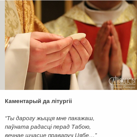
Каментарый да літургіі
“Ты дарогу жыцця мне пакажаш,
паўната радасці перад Табою,
вечнае шчасце праваруч Цябе…”