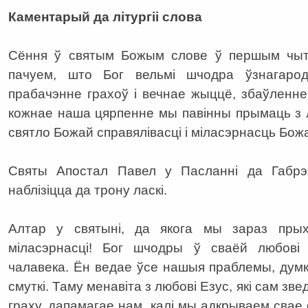
Каментарый да літургіі слова
Сёння ў святым Божым слове ў першым чытан
пачуем, што Бог вельмі шчодра ўзнагарод
прабачэнне грахоў і вечнае жыццё, збаўленн
кожнае наша цярпенне мы павінны прымаць з 
святло Божай справялівасці і міласэрнасць Бож
Святы Апостал Павел у Пасланні да Габрэ
наблізіцца да трону ласкі.
Алтар у святыні, да якога мы зараз прых
міласэрнасці! Бог шчодры ў сваёй любові 
чалавека. Ён ведае ўсе нашыя праблемы, думкі
смуткі. Таму менавіта з любові Езус, які сам зв
граху, дапамагае нам, калі мы адкрываем свае