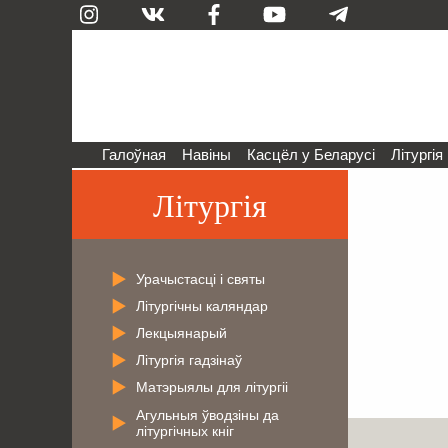
Галоўная
Навіны
Касцёл у Беларусі
Літургія
Літургія
Урачыстасці і святы
Літургічны каляндар
Лекцыянарый
Літургія гадзінаў
Матэрыялы для літургіі
Агульныя ўводзіны да
літургічных кніг