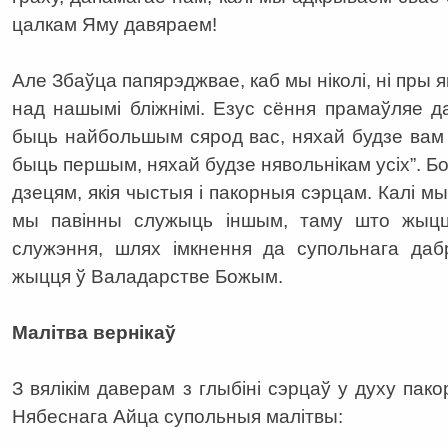
цалкам Яму давяраем!
Але Збаўца папярэджвае, каб мы ніколі, ні пры я
над нашымі бліжнімі. Езус сёння прамаўляе 
быць найбольшым сярод вас, няхай будзе вам с
быць першым, няхай будзе нявольнікам усіх”. Б
дзецям, якія чыстыя і пакорныя сэрцам. Калі 
мы павінны служыць іншым, таму што жыцц
служэння, шлях імкнення да супольнага дабр
жыцця ў Валадарстве Божым.
Малітва вернікаў
З вялікім даверам з глыбіні сэрцаў у духу па
Нябеснага Айца супольныя малітвы: