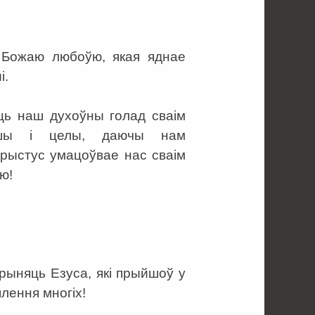
 Божаю любоўю, якая яднае
і.
іць наш духоўны голад сваім
ушы і целы, даючы нам
рыстус умацоўвае нас сваім
ю!
рыняць Езуса, які прыйшоў у
плення многіх!