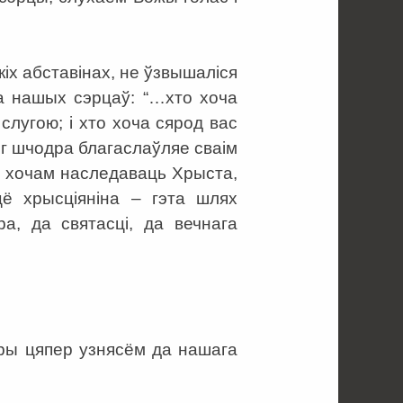
кіх абставінах, не ўзвышаліся
да нашых сэрцаў: “…хто хоча
лугою; і хто хоча сярод вас
ог шчодра благаслаўляе сваім
мы хочам наследаваць Хрыста,
ё хрысціяніна – гэта шлях
а, да святасці, да вечнага
коры цяпер узнясём да нашага