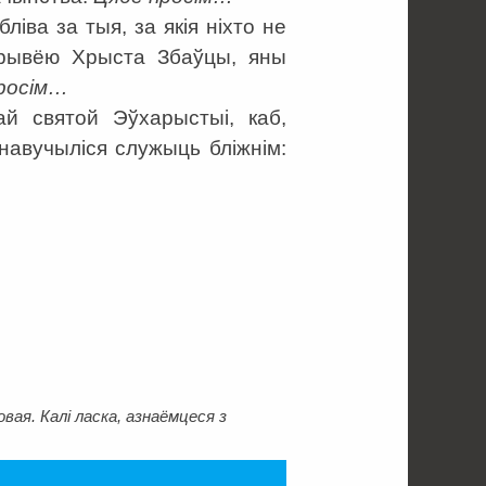
ліва за тыя, за якія ніхто не
Крывёю Хрыста Збаўцы, яны
росім…
й святой Эўхарыстыі, каб,
навучыліся служыць бліжнім:
ая. Калі ласка, азнаёмцеся з