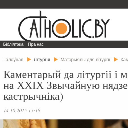
Бібліятэка
Пра нас
Галоўная
Літургія
Матэрыялы для літургіі
Кам
Каментарый да літургіі і м
на ХХІХ Звычайную нядзел
кастрычніка)
14.10.2015 15:18