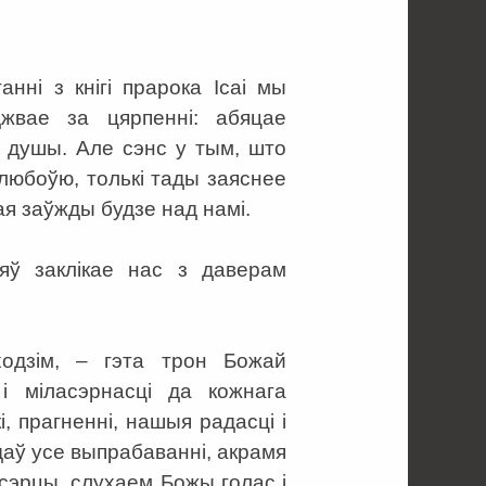
ні з кнігі прарока Ісаі мы
жвае за цярпенні: абяцае
е душы. Але сэнс у тым, што
любоўю, толькі тады заяснее
ая заўжды будзе над намі.
яў заклікае нас з даверам
одзім, – гэта трон Божай
і міласэрнасці да кожнага
, прагненні, нашыя радасці і
едаў усе выпрабаванні, акрамя
 сэрцы, слухаем Божы голас і