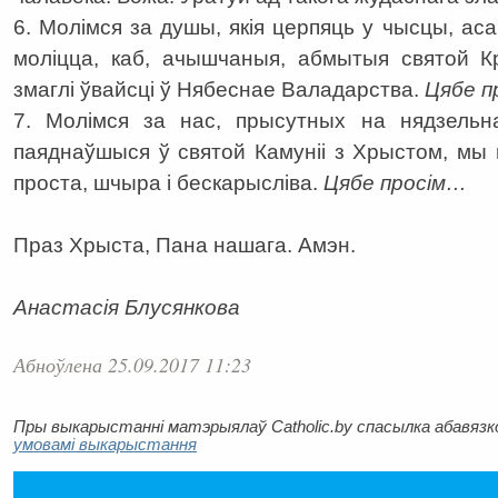
6. Молімся за душы, якія церпяць у чысцы, асаб
моліцца, каб, ачышчаныя, абмытыя святой 
змаглі ўвайсці ў Нябеснае Валадарства.
Цябе п
7. Молімся за нас, прысутных на нядзельна
паяднаўшыся ў святой Камуніі з Хрыстом, мы 
проста, шчыра і бескарысліва.
Цябе просім…
Праз Хрыста, Пана нашага. Амэн.
Анастасія Блусянкова
Абноўлена 25.09.2017 11:23
Пры выкарыстанні матэрыялаў Catholic.by спасылка абавязков
умовамі выкарыстання