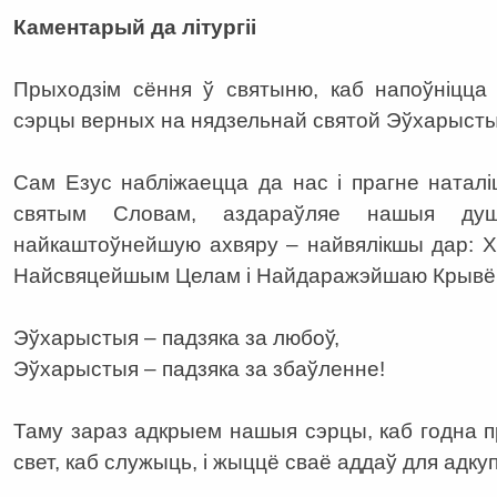
Каментарый да літургіі
Прыходзім сёння ў святыню, каб напоўніцца
сэрцы верных на нядзельнай святой Эўхарысты
Сам Езус набліжаецца да нас і прагне натал
святым Словам, аздараўляе нашыя д
найкаштоўнейшую ахвяру – найвялікшы дар: Х
Найсвяцейшым Целам і Найдаражэйшаю Крывё
Эўхарыстыя – падзяка за любоў,
Эўхарыстыя – падзяка за збаўленне!
Таму зараз адкрыем нашыя сэрцы, каб годна п
свет, каб служыць, і жыццё сваё аддаў для адку