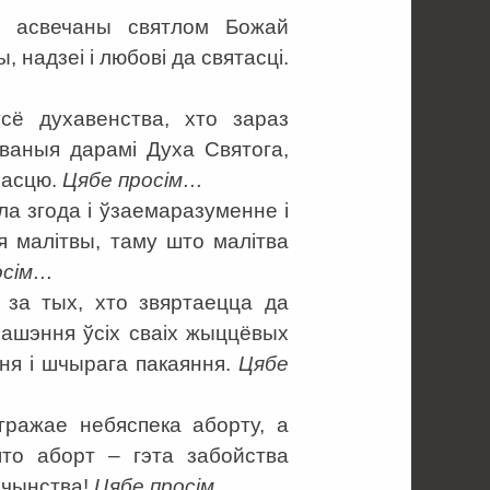
б, асвечаны святлом Божай
 надзеі і любові да святасці.
сё духавенства, хто зараз
аваныя дарамі Духа Святога,
расцю.
Цябе просім…
ала згода і ўзаемаразуменне і
я малітвы, таму што малітва
осім…
а за тых, хто звяртаецца да
рашэння ўсіх сваіх жыццёвых
ня і шчырага пакаяння.
Цябе
гражае небяспека аборту, а
што аборт – гэта забойства
ачынства!
Цябе просім…