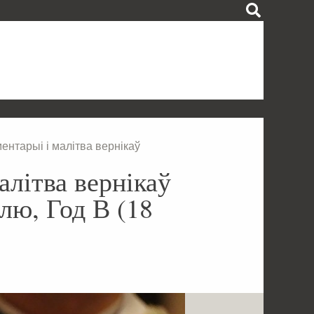
ентарыі і малітва вернікаў
алітва вернікаў
ю, Год В (18