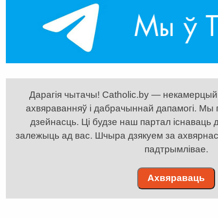
Дарагія чытачы! Catholic.by — некамерцыйн
ахвяраванняў і дабрачыннай дапамогі. Мы
дзейнасць. Ці будзе наш партал існаваць д
залежыць ад вас. Шчыра дзякуем за ахвярнасць
падтрымлівае.
Ахвяраваць
. . . . . . . . . . . . . . . . . . . . . . . . . . . . . . . . . . . . . . . . . . . .