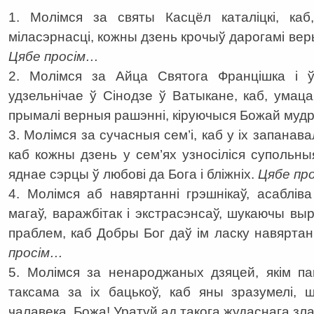
1. Молімся за святы Касцёл каталіцкі, ка
міласэрнасці, кожны дзень крочыў дарогамі веры,
Цябе просім…
2. Молімся за Айца Святога Францішка і ў
удзельнічае ў Сінодзе ў Ватыкане, каб, умац
прымалі верныя рашэнні, кіруючыся Божай муд
3. Молімся за сучасныя сем’і, каб у іх запанав
каб кожны дзень у сем’ях узносіліся супольны
яднае сэрцы ў любові да Бога і бліжніх.
Цябе пр
4. Молімся аб навяртанні грэшнікаў, асаблів
магаў, варажбітак і экстрасэнсаў, шукаючы вы
праблем, каб Добры Бог даў ім ласку навяртан
просім…
5. Молімся за ненароджаных дзяцей, якім па
таксама за іх бацькоў, каб яны зразумелі, 
чалавека. Божа! Уратуй ад такога жудаснага зл