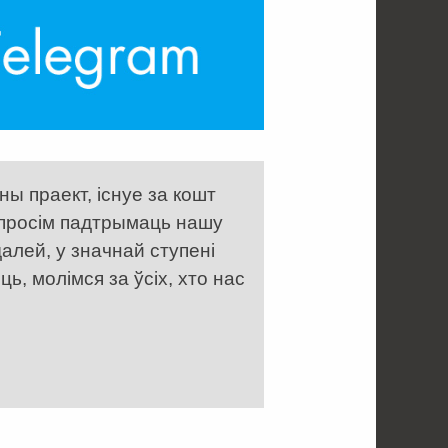
ы праект, існуе за кошт
 просім падтрымаць нашу
алей, у значнай ступені
, молімся за ўсіх, хто нас
 . . . . . . . . . . . . . . . . .