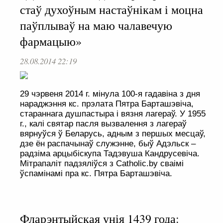
стаў духоўным настаўнікам і моцна
паўплываў на маю чалавечую
фармацыю»
28.08.2014 22:19
29 чэрвеня 2014 г. мінула 100-я гадавіна з дня
нараджэння кс. прэлата Пятра Барташэвіча,
стараннага душпастыра і вязня лагераў. У 1955
г., калі святар пасля вызвалення з лагераў
вярнуўся ў Беларусь, адным з першых месцаў,
дзе ён распачынаў служэнне, быў Адэльск –
радзіма арцыбіскупа Тадэвуша Кандрусевіча.
Мітрапаліт падзяліўся з Catholic.by сваімі
ўспамінамі пра кс. Пятра Барташэвіча.
Фларэнтыйская унія 1439 года: