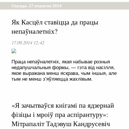
Серада, 17 верасня 2014
Як Касцёл ставіцца да працы
непаўналетніх?
17.09.2014 12:42
Праца непаўналетніх, якая набывае розныя
недапушчальныя формы, — гэта від насілля,
якое выражана менш яскрава, чым іншыя, але
тым не менш з’яўляецца жахлівым.
«Я зачытваўся кнігамі па ядзернай
фізіцы і мроіў пра аспірантуру»:
Мітрапаліт Тадэвуш Кандрусевіч