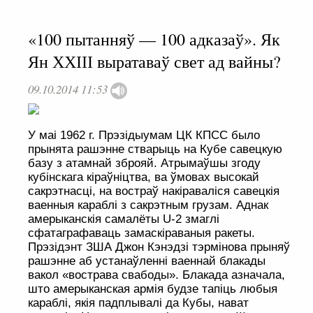
«100 пытанняў — 100 адказаў». Як
Ян ХХІІІ выратаваў свет ад вайны?
09.10.2014 11:53
У маі 1962 г. Прэзідыумам ЦК КПСС было
прынята рашэнне стварыць на Кубе савецкую
базу з атамнай зброяй. Атрымаўшы згоду
кубінскага кіраўніцтва, ва ўмовах высокай
сакрэтнасці, на востраў накіраваліся савецкія
ваенныя караблі з сакрэтным грузам. Аднак
амерыканскія самалёты U-2 змаглі
сфатаграфаваць замаскіраваныя ракеты.
Прэзідэнт ЗША Джон Кэнэдзі тэрмінова прыняў
рашэнне аб устанаўленні ваеннай блакады
вакол «вострава свабоды». Блакада азначала,
што амерыканская армія будзе тапіць любыя
караблі, якія падплывалі да Кубы, нават