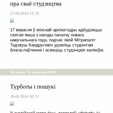
пра сваё студэнцтва
17.09.2014 12:32
17 верасня ў мінскай архікатэдры адбудзецца
святая Імша з нагоды пачатку новага
навучальнага года, падчас якой Мітрапаліт
Тадэвуш Кандрусевіч удзеліць студэнтам
благаслаўленне і асвеціць студэнцкія залікоўкі.
Аўторак, 16 верасня 2014
Турботы і пошукі
16.09.2014 10:53