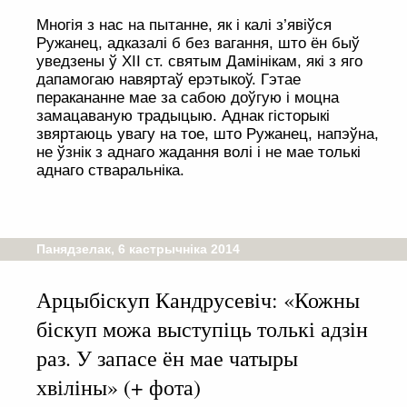
Многія з нас на пытанне, як і калі з’явіўся
Ружанец, адказалі б без вагання, што ён быў
уведзены ў ХІІ ст. святым Дамінікам, які з яго
дапамогаю навяртаў ерэтыкоў. Гэтае
перакананне мае за сабою доўгую і моцна
замацаваную традыцыю. Аднак гісторыкі
звяртаюць увагу на тое, што Ружанец, напэўна,
не ўзнік з аднаго жадання волі і не мае толькі
аднаго стваральніка.
Панядзелак, 6 кастрычніка 2014
Арцыбіскуп Кандрусевіч: «Кожны
біскуп можа выступіць толькі адзін
раз. У запасе ён мае чатыры
хвіліны» (+ фота)