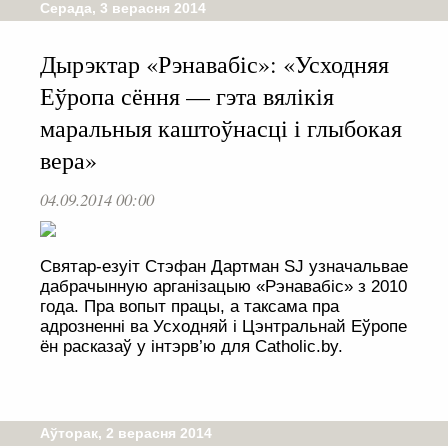
Серада, 3 верасня 2014
Дырэктар «Рэнавабіс»: «Усходняя
Еўропа сёння — гэта вялікія
маральныя каштоўнасці і глыбокая
вера»
04.09.2014 00:00
Святар-езуіт Стэфан Дартман SJ узначальвае
дабрачынную арганізацыю «Рэнавабіс» з 2010
года. Пра вопыт працы, а таксама пра
адрозненні ва Усходняй і Цэнтральнай Еўропе
ён расказаў у інтэрв’ю для Catholic.by.
Аўторак, 2 верасня 2014