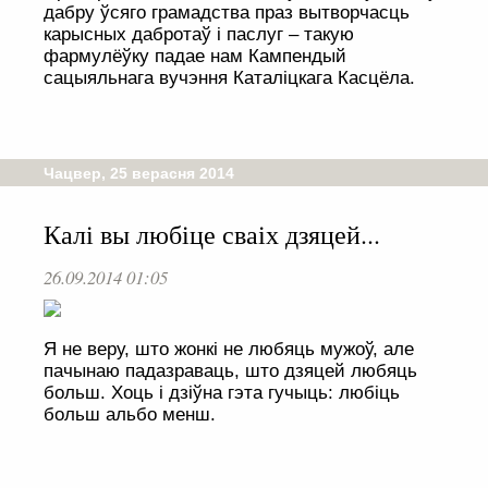
дабру ўсяго грамадства праз вытворчасць
карысных дабротаў і паслуг – такую
фармулёўку падае нам Кампендый
сацыяльнага вучэння Каталіцкага Касцёла.
Чацвер, 25 верасня 2014
Калі вы любіце сваіх дзяцей...
26.09.2014 01:05
Я не веру, што жонкі не любяць мужоў, але
пачынаю падазраваць, што дзяцей любяць
больш. Хоць і дзіўна гэта гучыць: любіць
больш альбо менш.