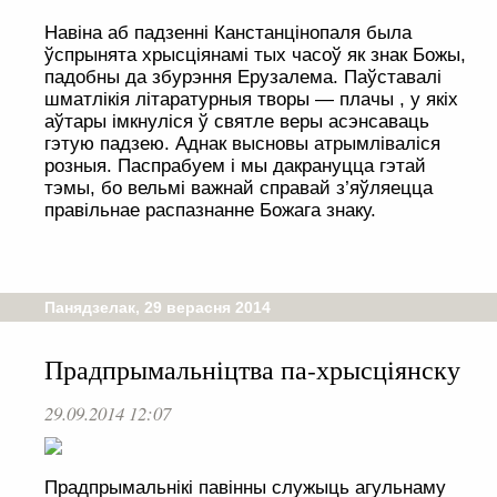
Навіна аб падзенні Канстанцінопаля была
ўспрынята хрысціянамі тых часоў як знак Божы,
падобны да збурэння Ерузалема. Паўставалі
шматлікія літаратурныя творы — плачы , у якіх
аўтары імкнуліся ў святле веры асэнсаваць
гэтую падзею. Аднак высновы атрымліваліся
розныя. Паспрабуем і мы дакрануцца гэтай
тэмы, бо вельмі важнай справай з’яўляецца
правільнае распазнанне Божага знаку.
Панядзелак, 29 верасня 2014
Прадпрымальніцтва па-хрысціянску
29.09.2014 12:07
Прадпрымальнікі павінны служыць агульнаму