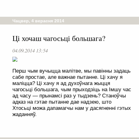
Чацвер, 4 верасня 2014
Ці хочаш чагосьці большага?
04.09.2014 13:54
Перш чым вучыцца малітве, мы павінны задаць
сабе простае, але важнае пытанне. Ці хачу я
маліцца? Ці хачу я ад духоўнага жыцця
чагосьці большага, чым прыходзіць на Імшу час
ад часу — прынамсі раз у тыдзень? Станоўчы
адказ на гэтае пытанне дае надзею, што
Хтосьці можа дапамагчы нам у дасягненні гэтых
жаданняў.