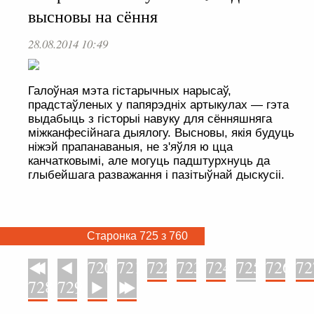
высновы на сёння
28.08.2014 10:49
Галоўная мэта гістарычных нарысаў,
прадстаўленых у папярэдніх артыкулах — гэта
выдабыць з гісторыі навуку для сённяшняга
міжканфесійнага дыялогу. Высновы, якія будуць
ніжэй прапанаваныя, не з'яўля ю цца
канчатковымі, але могуць падштурхнуць да
глыбейшага разважання і пазітыўнай дыскусіі.
Старонка 725 з 760
720
721
722
723
724
725
726
72
У пачатак
Назад
728
729
Наперад
У канец
. . . . . . . . . . . . . . . . . . . . . . . . . . . . . . . . . . . . . . . . . . . . . . . . . . . . . . . . . . . . .