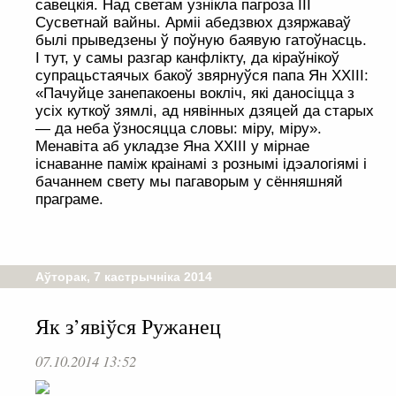
савецкія. Над светам узнікла пагроза ІІІ
Сусветнай вайны. Арміі абедзвюх дзяржаваў
былі прыведзены ў поўную баявую гатоўнасць.
І тут, у самы разгар канфлікту, да кіраўнікоў
супрацьстаячых бакоў звярнуўся папа Ян ХХІІІ:
«Пачуйце занепакоены вокліч, які даносіцца з
усіх куткоў зямлі, ад нявінных дзяцей да старых
— да неба ўзносяцца словы: міру, міру».
Менавіта аб укладзе Яна ХХІІІ у мірнае
існаванне паміж краінамі з рознымі ідэалогіямі і
бачаннем свету мы пагаворым у сённяшняй
праграме.
Аўторак, 7 кастрычніка 2014
Як з’явіўся Ружанец
07.10.2014 13:52