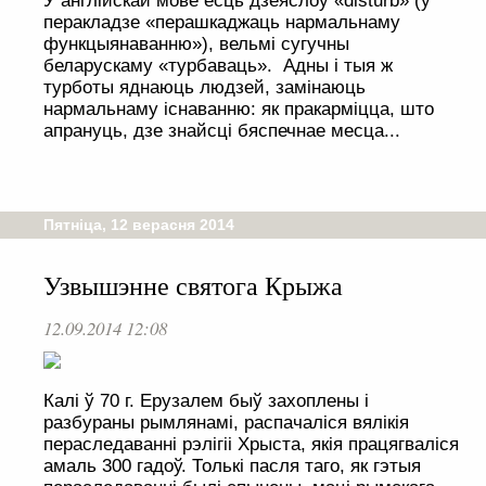
У англійскай мове ёсць дзеяслоў «disturb» (у
перакладзе «перашкаджаць нармальнаму
функцыянаванню»), вельмі сугучны
беларускаму «турбаваць». Адны і тыя ж
турботы яднаюць людзей, замінаюць
нармальнаму існаванню: як пракарміцца, што
апрануць, дзе знайсці бяспечнае месца...
Пятніца, 12 верасня 2014
Узвышэнне святога Крыжа
12.09.2014 12:08
Калі ў 70 г. Ерузалем быў захоплены і
разбураны рымлянамі, распачаліся вялікія
пераследаванні рэлігіі Хрыста, якія працягваліся
амаль 300 гадоў. Толькі пасля таго, як гэтыя