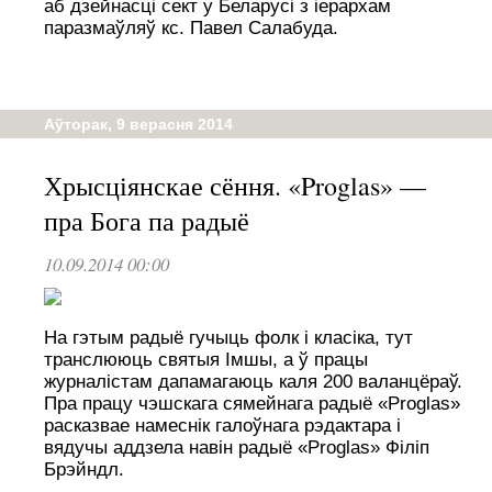
аб дзейнасці сект у Беларусі з іерархам
паразмаўляў кс. Павел Салабуда.
Аўторак, 9 верасня 2014
Хрысціянскае сёння. «Proglas» —
пра Бога па радыё
10.09.2014 00:00
На гэтым радыё гучыць фолк і класіка, тут
транслююць святыя Імшы, а ў працы
журналістам дапамагаюць каля 200 валанцёраў.
Пра працу чэшскага сямейнага радыё «Proglas»
расказвае намеснік галоўнага рэдактара і
вядучы аддзела навін радыё «Proglas» Філіп
Брэйндл.