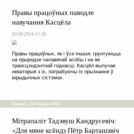
Правы працоўных паводле
навучання Касцёла
02.09.2014 13:26
Правы працоўных, як і ўсе іншыя, грунтуюцца
на прыродзе чалавечай асобы і на яе
трансцэндэнтнай годнасці. Касцёл вылучае
некаторыя з іх, патрабуючы іх прызнання ў
юрыдычных сістэмах.
Чацвер, 28 жніўня 2014
Мітрапаліт Тадэвуш Кандрусевіч:
«Для мяне ксёндз Пётр Барташэвіч