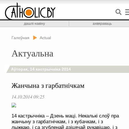
дашлі навіну
ахвяраваць
Галоўная
Actual
Актуальна
Аўторак, 14 кастрычніка 2014
Жанчына з гарбатнічкам
14.10.2014 09:25
14 кастрычніка – Дзень маці. Некалькі слоў пра
жанчыну з гарбатнічкам, і з кубачкам, і з
лыжкаю, і са згубленай дзіцячай рукавіцаю, і з