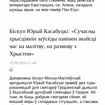
пераследаванні былі спынены, маці рымскага
імператара Канстанціна, св. Алена, загадала
шукаць крыж, на якім памёр Пан Езус.
Біскуп Юрый Касабуцкі: «Сучасны
хрысціянін заўсёды павінен знайсці
час на малітву, на размову з
Хрыстом»
12.09.2014 11:49
Дапаможны біскуп Мінска-Магілёўскай
архідыяцэзіі Юрый Касабуцкі правёў два туры
рэкалекцый для святароў Гродзенскай дыяцэзіі
ў Вышэйшай духоўнай семінарыі ў Гродне. Аб
тым, як быць добрым святаром сёння, аб
моцнай веры ў складаных сітуацыях, а таксама