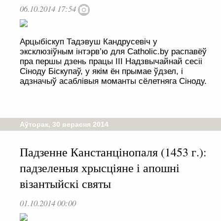
06.10.2014 17:54
Арцыбіскуп Тадэвуш Кандрусевіч у
эксклюзіўным інтэрв’ю для Catholic.by распавёў
пра першы дзень працы ІІІ Надзвычайнай сесіі
Сіноду Біскупаў, у якім ён прымае ўдзел, і
адзначыў асаблівыя моманты сёлетняга Сіноду.
Аўторак, 30 верасня 2014
Падзенне Канстанцінопаля (1453 г.):
падзеленыя хрысціяне і апошні
візантыйскі святы
01.10.2014 00:00