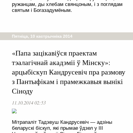
ружанцам, ды хлебам свянцоным, і з поглядам
святым і Богазадумёным.
Пятніца, 10 кастрычніка 2014
«Папа зацікавіўся праектам
тэалагічнай акадэміі ў Мінску»:
арцыбіскуп Кандрусевіч пра размову
з Пантыфікам і прамежкавыя вынікі
Сіноду
11.10.2014 02:53
Мітрапаліт Тадэвуш Кандрусевіч — адзіны
беларускі біскуп, які прымае ўдзел у ІІІ