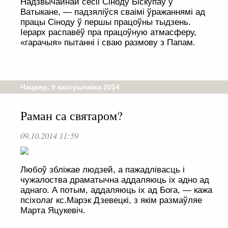
Надзвычайнай сесіі Сіноду Біскупаў у
Ватыкане, — падзяліўся сваімі ўражаннямі ад
працы Сіноду ў першы працоўны тыдзень.
Іерарх распавёў пра працоўную атмасферу,
«гарачыя» пытанні і сваю размову з Папам.
Чацвер, 9 кастрычніка 2014
Раман са святаром?
09.10.2014 11:59
Любоў збліжае людзей, а пажадлівасць і
чужалоства драматычна аддаляюць іх адно ад
аднаго. А потым, аддаляюць іх ад Бога, — кажа
псіхолаг кс.Марэк Дзевецкі, з якім размаўляе
Марта Яцукевіч.