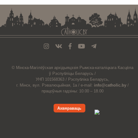
© Мiнска-Магiлёўская
архiдыяцэзiя
Рымска-каталіцкага
Касцёла
ў Рэспубліцы Беларусь /
УНП 101568363 /
Рэспубліка Беларусь,
г. Мінск, вул. Рэвалюцыйная, 1а /
e-mail:
info@catholic.by
/
працоўныя гадзіны: 10.00 – 18.00
Ахвяраваць