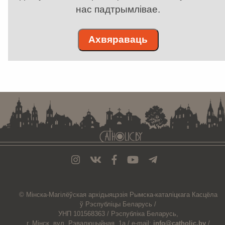
нас падтрымлівае.
Ахвяраваць
. . . . . . . . . . . . . . . . . . . . . . . . . . . . . . . . . . . . . . . . . . . . . . . . . . . . . . . . . . . . .
© Мiнска-Магiлёўская
архiдыяцэзiя
Рымска-каталіцкага
Касцёла
ў Рэспубліцы Беларусь /
УНП 101568363 /
Рэспубліка Беларусь,
г. Мінск, вул. Рэвалюцыйная, 1а /
e-mail:
info@catholic.by
/