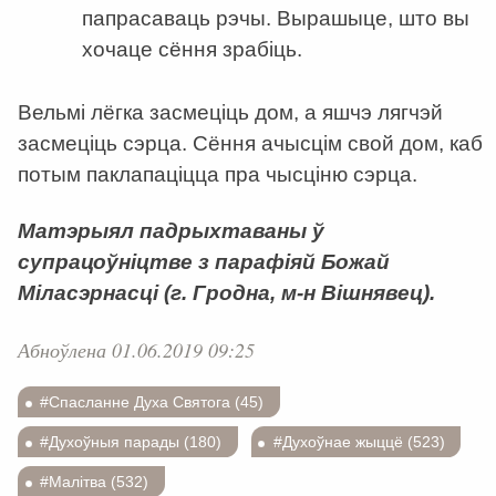
папрасаваць рэчы. Вырашыце, што вы
хочаце сёння зрабіць.
Вельмі лёгка засмеціць дом, а яшчэ лягчэй
засмеціць сэрца. Сёння ачысцім свой дом, каб
потым паклапаціцца пра чысціню сэрца.
Матэрыял падрыхтаваны ў
супрацоўніцтве з парафіяй Божай
Міласэрнасці (г. Гродна, м-н Вішнявец).
Абноўлена 01.06.2019 09:25
#Спасланне Духа Святога (45)
#Духоўныя парады (180)
#Духоўнае жыццё (523)
#Малітва (532)