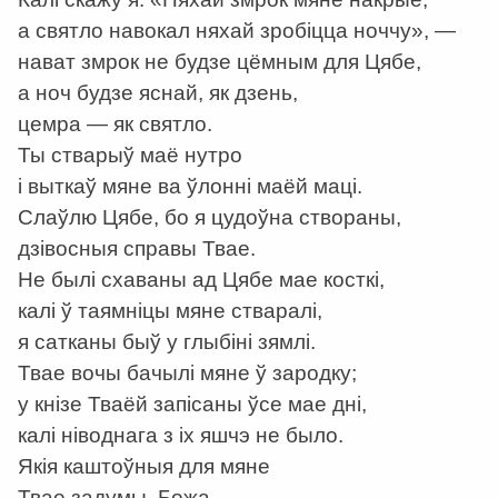
а святло навокал няхай зробіцца ноччу», —
нават змрок не будзе цёмным для Цябе,
а ноч будзе яснай, як дзень,
цемра — як святло.
Ты стварыў маё нутро
і выткаў мяне ва ўлонні маёй маці.
Слаўлю Цябе, бо я цудоўна створаны,
дзівосныя справы Твае.
Не былі схаваны ад Цябе мае косткі,
калі ў таямніцы мяне стваралі,
я сатканы быў у глыбіні зямлі.
Твае вочы бачылі мяне ў зародку;
у кнізе Тваёй запісаны ўсе мае дні,
калі ніводнага з іх яшчэ не было.
Якія каштоўныя для мяне
Твае задумы, Божа,