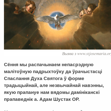
Выява з www.stjosemaria.or
Сёння мы распачынаем непасрэдную
малітоўную падрыхтоўку да ўрачыстасці
Спаслання Духа Святога ў форме
традыцыйнай, але незвычайнай навэнны,
якую прапануе нам вядомы дамініканскі
прапаведнік а. Адам Шустак ОР.