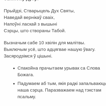
Прыйдзі, Стварыцель Дух Святы,
Наведай вернікаў сваіх,
Напоўні ласкай з вышыні
Сэрцы, што створаны Табой.
Вызначым сабе 10 хвілін для малітвы.
Выключым усё, што адцягвае нашую ўвагу.
Засяродзімся ў цішыні.
Спакойна прачытаем урывак са Слова
Божага.
Падумаем аб тым, якія радкі запальваюц
наша сэрца. Паразважаем над тэкстам
псальму.