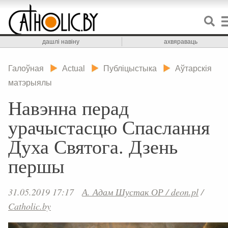
дашлі навіну
ахвяраваць
Галоўная
Actual
Публіцыстыка
Аўтарскія
матэрыялы
Навэнна перад
урачыстасцю Спаслання
Духа Святога. Дзень
першы
31.05.2019 17:17
А. Адам Шустак ОР / deon.pl
/
Catholic.by