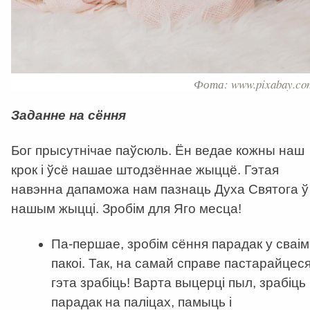
Фота: www.pixabay.co
Заданне на сёння
Бог прысутнічае паўсюль. Ён ведае кожны наш
крок і ўсё нашае штодзённае жыццё. Гэтая
навэнна дапаможа нам пазнаць Духа Святога ў
нашым жыцці. Зробім для Яго месца!
Па-першае, зробім сёння парадак у сваім
пакоі. Так, на самай справе пастарайцес
гэта зрабіць! Варта выцерці пыл, зрабіць
парадак на паліцах, памыць і