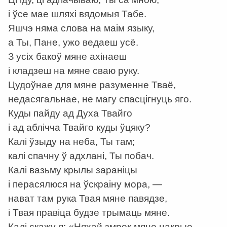
і ўсе мае шляхі вядомыя Табе.
Яшчэ няма слова на маім языку,
а Ты, Пане, ужо ведаеш усё.
З усіх бакоў мяне ахінаеш
і кладзеш на мяне сваю руку.
Цудоўнае для мяне разуменне Тваё,
недасягальнае, не магу спасцігнуць яго.
Куды пайду ад Духа Твайго
і ад аблічча Твайго куды ўцяку?
Калі ўзыду на неба, Ты там;
калі спачну ў адхлані, Ты побач.
Калі вазьму крылы зараніцы
і перасялюся на ўскраіну мора, —
нават там рука Твая мяне павядзе,
і Твая правіца будзе трымаць мяне.
Калі скажу я: «Няхай змрок мяне накрые,