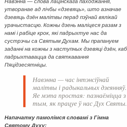
Навэнна — слова лацінскага паходжання,
утворанае ад лічбы «дзевяць», што азначае
дзевяць дзён малітвы перад пэўнай вялікай
урачыстасцю. Кожны дзень маліцеся разам з
намі і рабіце крок, які падрыхтуе нас да
сустрэчы са Святым Духам. Мы прапануем
заданні на кожны з наступных дзевяці дзён, каб
падрыхтавацца да святкавання
Пяцідзесятніцы.
Навэнна — час інтэнсіўнай
малітвы і радыкальных дзеянняў.
Яе мэта простая: пазнаёміцца з
тым, як працуе ў нас Дух Святы
Напачатку памолімся словамі з Гімна
Святому Духу: