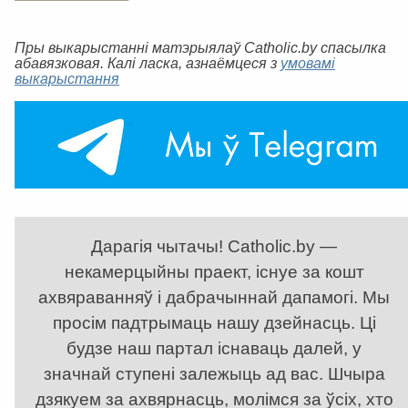
Пры выкарыстанні матэрыялаў Catholic.by спасылка
абавязковая. Калі ласка, азнаёмцеся з
умовамі
выкарыстання
Дарагія чытачы! Catholic.by —
некамерцыйны праект, існуе за кошт
ахвяраванняў і дабрачыннай дапамогі. Мы
просім падтрымаць нашу дзейнасць. Ці
будзе наш партал існаваць далей, у
значнай ступені залежыць ад вас. Шчыра
дзякуем за ахвярнасць, молімся за ўсіх, хто