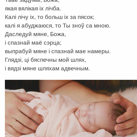
якая вялікая іх лічба.
Калі лічу іх, то больш іх за пясок;
калі я абуджаюся, то Ты зноў са мною.
Даследуй мяне, Божа,
і спазнай маё сэрца;
выпрабуй мяне і спазнай мае намеры.
Глядзі, ці бяспечны мой шлях,
і вядзі мяне шляхам адвечным.