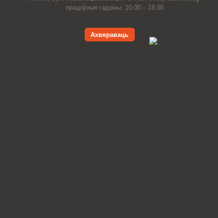
працоўныя гадзіны: 10.00 – 18.00
Ахвяраваць