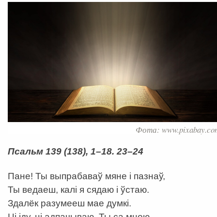
Фота: www.pixabay.co
Псальм 139 (138), 1–18. 23–24
Пане! Ты выпрабаваў мяне і пазнаў,
Ты ведаеш, калі я сядаю і ўстаю.
Здалёк разумееш мае думкі.
Ці іду, ці адпачываю, Ты са мною,