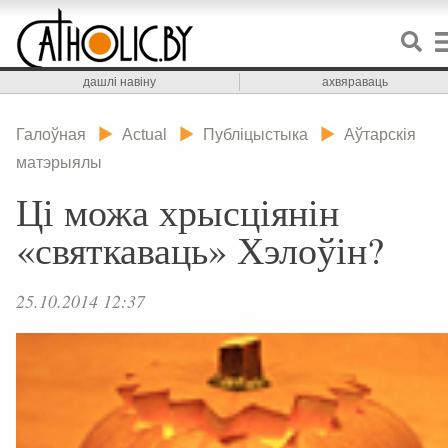
дашлі навіну
ахвяраваць
Галоўная
Actual
Публіцыстыка
Аўтарскія
матэрыялы
Ці можа хрысціянін
«святкаваць» Хэлоўін?
25.10.2014 12:37