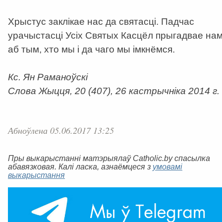
Хрыстус заклікае нас да святасці. Падчас
урачыстасці Усіх Святых Касцёл прыгадвае на
аб тым, хто мы і да чаго мы імкнёмся.
Кс. Ян Раманоўскі
Слова Жыцця, 20 (407), 26 кастрычніка 2014 г.
Абноўлена 05.06.2017 13:25
Пры выкарыстанні матэрыялаў Catholic.by спасылка
абавязковая. Калі ласка, азнаёмцеся з
умовамі
выкарыстання