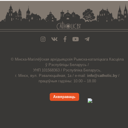
© Мiнска-Магiлёўская
архiдыяцэзiя
Рымска-каталіцкага
Касцёла
ў Рэспубліцы Беларусь /
УНП 101568363 /
Рэспубліка Беларусь,
г. Мінск, вул. Рэвалюцыйная, 1а /
e-mail:
info@catholic.by
/
працоўныя гадзіны: 10.00 – 18.00
Ахвяраваць