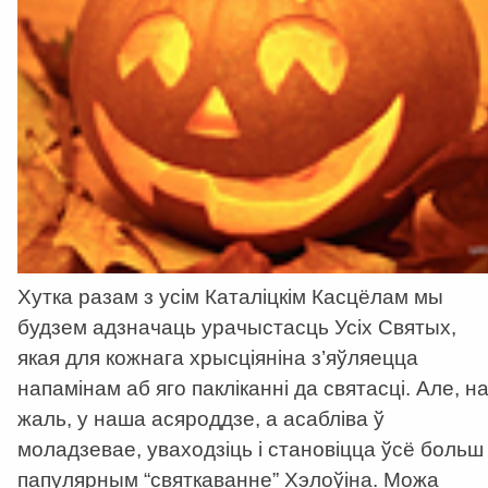
Хутка разам з усім Каталіцкім Касцёлам мы
будзем адзначаць урачыстасць Усіх Святых,
якая для кожнага хрысціяніна з’яўляецца
напамінам аб яго пакліканні да святасці. Але, н
жаль, у наша асяроддзе, а асабліва ў
моладзевае, уваходзіць і становіцца ўсё больш
папулярным “святкаванне” Хэлоўіна. Можа