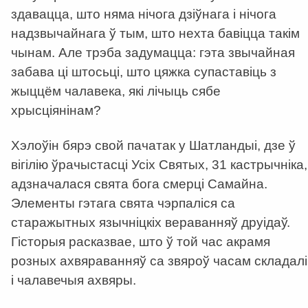
здавацца, што няма нічога дзіўнага і нічога
надзвычайнага ў тым, што нехта бавіцца такім
чынам. Але трэба задумацца: гэта звычайная
забава ці штосьці, што цяжка супаставіць з
жыццём чалавека, які лічыць сябе
хрысціянінам?
Хэлоўін бярэ свой пачатак у Шатландыі, дзе ў
вігілію ўрачыстасці Усіх Святых, 31 кастрычніка,
адзначалася свята бога смерці Самайна.
Элементы гэтага свята чэрпаліся са
старажытных язычніцкіх вераванняў друідаў.
Гісторыя расказвае, што ў той час акрамя
розных ахвяраванняў са звяроў часам складалі
і чалавечыя ахвяры.