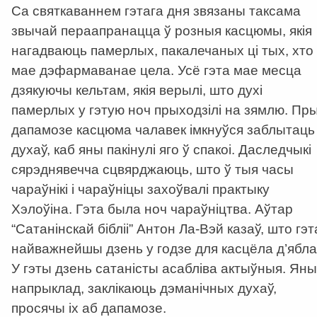
Са святкаваннем гэтага дня звязаны таксама
звычай пераапранацца ў розныя касцюмы, якія
нагадваюць памерлых, пакалечаных ці тых, хто
мае дэфармаванае цела. Усё гэта мае месца
дзякуючы кельтам, якія верылі, што духі
памерлых у гэтую ноч прыходзілі на зямлю. Пр
дапамозе касцюма чалавек імкнуўся заблытаць
духаў, каб яны пакінулі яго ў спакоі. Даследчыкі
сярэднявечча сцвярджаюць, што ў тыя часы
чараўнікі і чараўніцы захоўвалі практыку
Хэлоўіна. Гэта была ноч чараўніцтва. Аўтар
“Сатанінскай бібліі” Антон Ла-Вэй казаў, што гэт
найважнейшы дзень у годзе для касцёла д’ябла
У гэты дзень сатаністы асабліва актыўныя. Яны
напрыклад, заклікаюць дэманічных духаў,
просячы іх аб дапамозе.