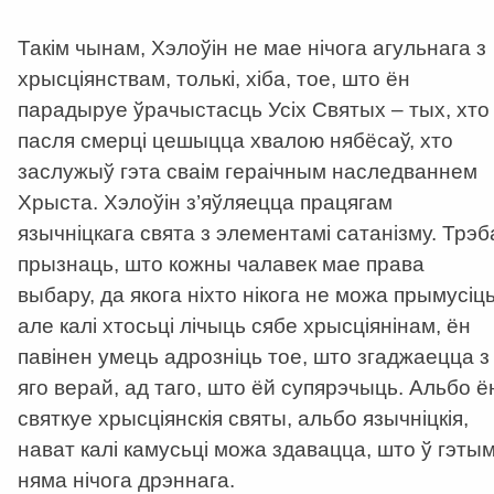
Такім чынам, Хэлоўін не мае нічога агульнага з
хрысціянствам, толькі, хіба, тое, што ён
парадыруе ўрачыстасць Усіх Святых – тых, хто
пасля смерці цешыцца хвалою нябёсаў, хто
заслужыў гэта сваім гераічным наследваннем
Хрыста. Хэлоўін з’яўляецца працягам
язычніцкага свята з элементамі сатанізму. Трэб
прызнаць, што кожны чалавек мае права
выбару, да якога ніхто нікога не можа прымусіць
але калі хтосьці лічыць сябе хрысціянінам, ён
павінен умець адрозніць тое, што згаджаецца з
яго верай, ад таго, што ёй супярэчыць. Альбо ё
святкуе хрысціянскія святы, альбо язычніцкія,
нават калі камусьці можа здавацца, што ў гэты
няма нічога дрэннага.