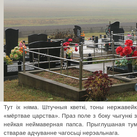
Тут іх няма. Штучныя кветкі, тоны нержавейк
«мёртвае царства». Праз поле з боку чыгункі 
нейкая неймаверная папса. Прыглушаная тум
стварае адчуванне чагосьці нерэальнага.