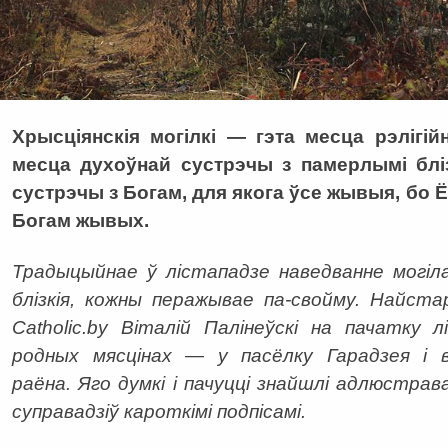
Хрысціянскія могілкі — гэта месца рэлігійн
месца духоўнай сустрэчы з памерлымі бліз
сустрэчы з Богам, для якога ўсе жывыя, бо 
Богам жывых.
Традыцыйнае ў лістападзе наведванне могіл
блізкія, кожны перажывае па-свойму. Найст
Catholic.by Віталій Палінеўскі на пачатку 
родных мясцінах — у пасёлку Гарадзея і 
раёна. Яго думкі і пачуцці знайшлі адлюстрав
суправадзіў кароткімі подпісамі.