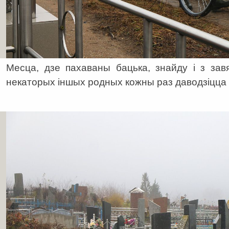
Месца, дзе пахаваны бацька, знайду і з зав
некаторых іншых родных кожны раз даводзіцца