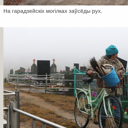
На гарадзейскіх могілках заўсёды рух.