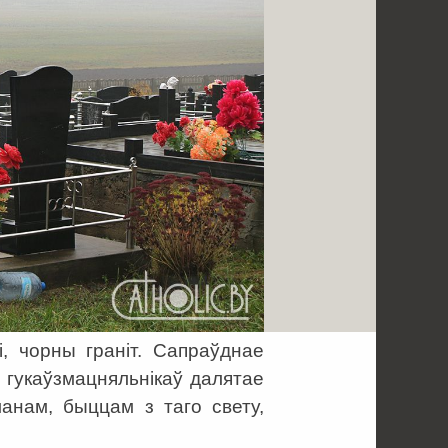
і, чорны граніт. Сапраўднае
з гукаўзмацняльнікаў далятае
анам, быццам з таго свету,