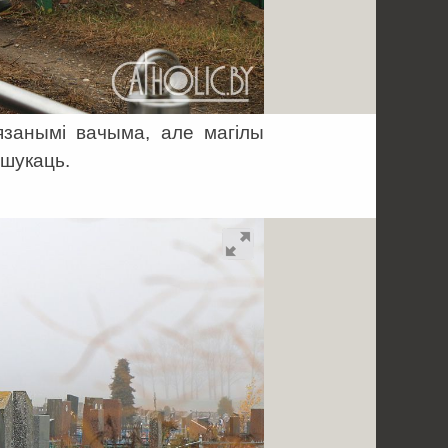
язанымі вачыма, але магілы
 шукаць.