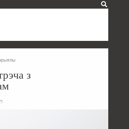
тэрыялы
трэча з
ам
by