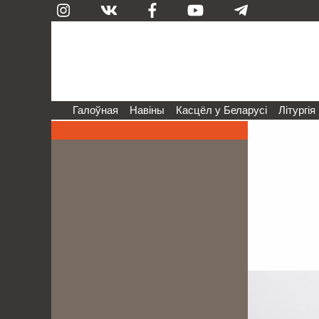
Галоўная
Навіны
Касцёл у Беларусі
Літургія