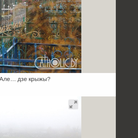
. Але… дзе крыжы?