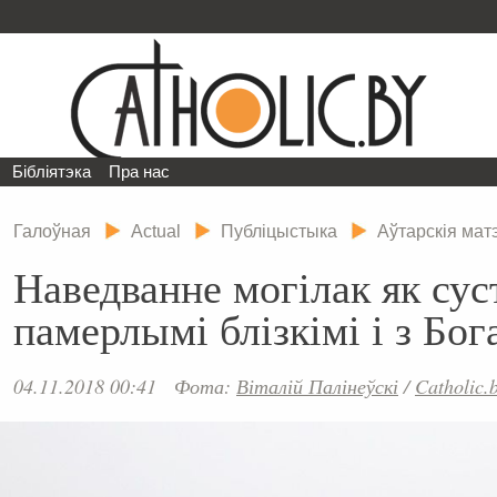
Бібліятэка
Пра нас
Галоўная
Actual
Публіцыстыка
Аўтарскія ма
Наведванне могілак як сус
памерлымі блізкімі і з Бог
04.11.2018 00:41
Фота:
Віталій Палінеўскі
/
Catholic.