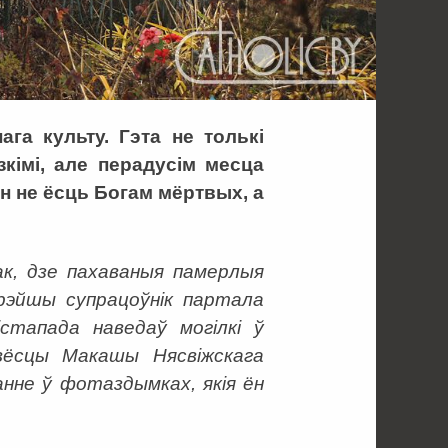
ага культу. Гэта не толькі
кімі, але перадусім месца
Ён не ёсць Богам мёртвых, а
ак, дзе пахаваныя памерлыя
арэйшы супрацоўнік партала
лістапада наведаў могілкі ў
вёсцы Макашы Нясвіжскага
анне ў фотаздымках, якія ён