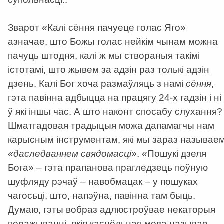
Зварот «Калі сёння пачуеце голас Яго»
азначае, што Божы голас нейкім чынам можна
пачуць штодня, калі ж мы створаныя такімі
істотамі, што жывем за адзін раз толькі адзін
дзень. Калі Бог хоча размаўляць з намі
сёння
,
гэта павінна адбыцца на працягу 24-х гадзін і ні
ў які іншы час. А што наконт спосабу слухання?
Шматгадовая традыцыя можа дапамагчы нам
карысным інструментам, які мы зараз называе
«даследваннем свядомасці»
. «Пошукі дзеля
Бога» – гэта прапанова прагледзець поўную
шуфляду рэчаў – навобмацак – у пошуках
чагосьці, што, напэўна, павінна там быць.
Думаю, гэты вобраз адлюстроўвае некаторыя
перажыванні, якія касцёльная мова называе