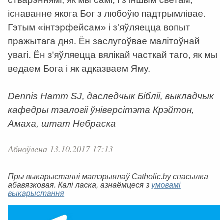
існаванне якога Бог з любоўю падтрымлівае.
Гэтым «інтэрфейсам» і з'яўляецца вопыт
пражытага дня. Ён заслугоўвае малітоўнай
увагі. Ён з'яўляецца вялікай часткай таго, як мы
ведаем Бога і як адказваем Яму.
Dennis Hamm SJ, даследчык Бібліі, выкладчык
кафедры тэалогіі ўніверсітэта Крэйтон,
Амаха, штат Небраска
Абноўлена 13.10.2017 17:13
Пры выкарыстанні матэрыялаў Catholic.by спасылка
абавязковая. Калі ласка, азнаёмцеся з
умовамі
выкарыстання