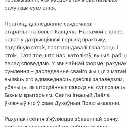
рахункам сумлення.
Прагляд, даследванне свядомасці –
старажытны вопыт Касцела. На самой справе,
нават у дахрысціянскі перыяд практыку,
падобную гэтай, прапагандавалі піфагорцы і
стоікі. Гэта тое, што нас, католікаў, вучылі рабіц
перад споведдзю. У звычайнай форме, рахунак
сумлення – даследванне свайго жыцця з мэтай
выявіць яго адпаведнасць дзесяці запаведзям,
убачыць, як штодзённыя паводзіны супярэчаць
Божым крытэрыям. Святы Ігнацый Лаёла
ўключыў яго ў свае Духоўныя Практыкаванні.
Рахунак і сёння з'яўляецца збавеннай рэччу,
але крыху паношанай ад доўгага жыцця і