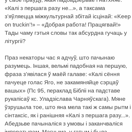
«Калі з першага разу не...», а таксама
з'яўляецца міжкультурнай збітай ісцінай: «Keep
on truckin'!» – «Добрая работа! Працягвай!»
Тады чаму гэтыя словы так абсурдна гучаць у
літургіі?
Праз некаторы час я адчуў, што пачынаю
разумець. Іншая, вельмі падобная на першую,
фраза з'явілася ў маёй галаве: «Калі сёння
пачуеце голас Яго, не закамяняйце сэрцаў
вашых» (Пс 95, пераклад Бібліі на падставе
рукапісаў кс. Уладзіслава Чарняўскага). Мяне
ўзрушыла тое, што яна мела такі ж самы рытм і
сінтаксіс, як і ранішняя «Калі з першага разу...».
Абедзьве пачыналіся з умовы і заканчваліся
імператывам. Магчыма, у гэтым і была