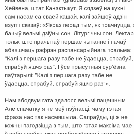
Хейвена, штат Канэктыкут. Я сядзеў на кухні
сам-насам са сваёй кашай, калі зайшоў адзін
езуіт і сказаў: «Якраз перад тым, як прачнуцца, 
бачыў вельмі дзіўны сон. Літургічны сон. Лектар
толькі што прачытаў першае чытанне і пачаў
абвяшчаць рэфрэн рэспансарыйнага псальма:
"Калі з першага разу табе не ўдаецца, спрабуй,
спрабуй яшчэ раз". І ўсе прысутныя сур'ёзна
паўтарылі: "Калі з першага разу табе не
ўдаецца, спрабуй, спрабуй яшчэ раз"».
Нам абодвум гэта здалося вельмі пацешным.
Але спачатку я не меў пэўнасці, чаму гэтая
фраза нас так насмяшыла. Сапраўды, ці ж не
кожны пагодзіцца з тым, што гэтая максіма мае
ў сабе праўду, якая падбадзёрвае і натхняе: