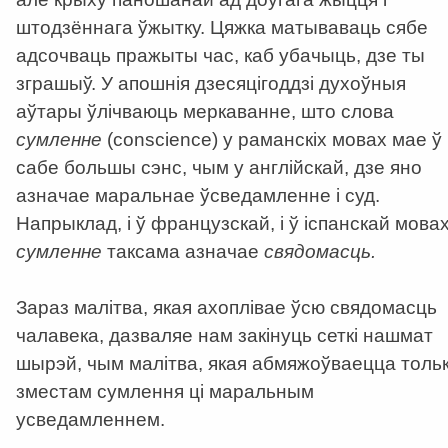
штодзённага ўжытку. Цяжка матываваць сябе
адсочваць пражыты час, каб убачыць, дзе ты
зграшыў. У апошнія дзесяцігоддзі духоўныя
аўтары ўлічваюць меркаванне, што слова
сумленне
(conscience) у раманскіх мовах мае ў
сабе большы сэнс, чым у англійскай, дзе яно
азначае маральнае ўсведамленне і суд.
Напрыклад, і ў французскай, і ў іспанскай мова
сумленне
таксама азначае
свядомасць.
Зараз малітва, якая ахоплівае ўсю свядомасць
чалавека, дазваляе нам закінуць сеткі нашмат
шырэй, чым малітва, якая абмяжоўваецца тольк
зместам сумлення ці маральным
усведамленнем.