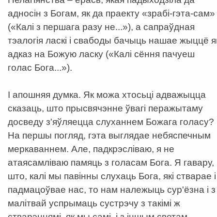
адносін з Богам, як да праекту «зрабі-гэта-сам»
(«Калі з першага разу не...»), а сапраўдная
тэалогія ласкі і свабоды бачыць нашае жыццё я
адказ на Божую ласку («Калі сёння пачуеш
голас Бога...»).
І апошняя думка. Як можа хтосьці адважыцца
сказаць, што прысвячэнне ўвагі перажытаму
досведу з'яўляецца слуханнем Божага голасу?
На першы погляд, гэта выглядае небяспечным
меркаваннем. Але, падкрэсліваю, я не
атаясамліваю памяць з голасам Бога. Я гавару,
што, калі мы павінны слухаць Бога, які стварае і
падмацоўвае нас, то нам належыць сур'ёзна і з
малітвай успрымаць сустрэчу з такімі ж
стварэннямі, як мы самі, і з іншым светам,