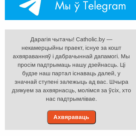
Дарагія чытачы! Catholic.by —
некамерцыйны праект, існуе за кошт
ахвяраванняў і дабрачыннай дапамогі. Мы
просім падтрымаць нашу дзейнасць. Ці
будзе наш партал існаваць далей, у
значнай ступені залежыць ад вас. Шчыра
дзякуем за ахвярнасць, молімся за ўсіх, хто
нас падтрымлівае.
Ахвяраваць