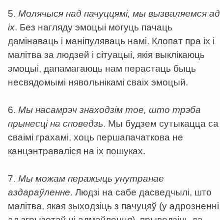
5.
Молячыся над пачуццямі, мы вызваляемся ад
іх
. Без нагляду эмоцыі могуць пачаць
дамінаваць і маніпуляваць намі. Клопат пра іх і
малітва за людзей і сітуацыі, якія выклікаюць
эмоцыі, дапамагаюць нам перастаць быць
несвядомымі нявольнікамі сваіх эмоцый.
6.
Мы насамрэч знаходзім тое, што трэба
прынесці на споведзь
. Мы будзем сутыкацца са
сваімі грахамі, хоць першапачаткова не
канцэнтраваліся на іх пошуках.
7.
Мы можам перажыць унутранае
аздараўленне
. Людзі на сабе дасведчылі, што
малітва, якая зыходзіць з пачуцяў (у адрозненні
ад згрызотаў ці адмаўлення), прыводзіць да