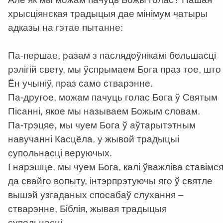
хрысціянская традыцыя дае мінімум чатыры
адказы на гэтае пытанне:
Па-першае, разам з паслядоўнікамі большасці
рэлігій свету, мы ўспрымаем Бога праз тое, што
Ён учыніў, праз само стварэнне.
Па-другое, можам пачуць голас Бога ў Святым
Пісанні, якое мы называем Божым словам.
Па-трэцяе, мы чуем Бога ў аўтарытэтным
навучанні Касцёла, у жывой традыцыі
супольнасці веруючых.
І нарэшце, мы чуем Бога, калі ўважліва ставімс
да свайго вопыту, інтэрпрэтуючы яго ў святле
вышэй узгаданых спосабаў слухання –
стварэнне, Біблія, жывая традыцыя
супольнасці..