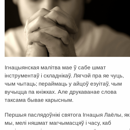
Ігнацыянская малітва мае ў сабе шмат
інструментаў і складнікаў. Лягчэй пра яе чуць,
чым чытаць; пераймаць у айцоў езуітаў, чым
вучыцца па кніжках. Але друкаванае слова
таксама бывае карысным.
Першыя паслядоўнікі святога Ігнацыя Лаёлы, як 
мы, мелі няшмат магчымасцяў і часу, каб