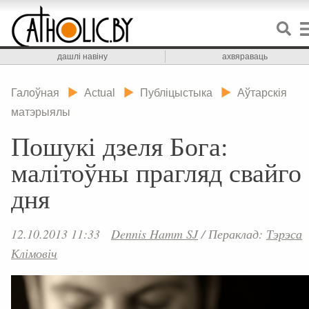
дашлі навіну
ахвяраваць
Галоўная
Actual
Публіцыстыка
Аўтарскія
матэрыялы
Пошукі дзеля Бога:
малітоўны прагляд свайго
дня
12.10.2013 11:33
Dennis Hamm SJ
/
Пераклад:
Тэрэса
Клімовіч