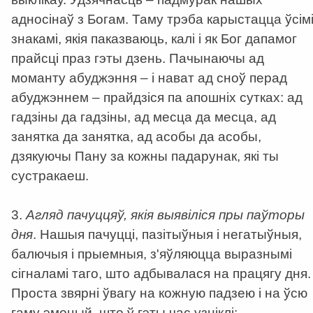
адносінаў з Богам. Таму трэба карыстацца ўсім
знакамі, якія паказваюць, калі і як Бог дапамог
прайсці праз гэты дзень. Пачынаючы ад
моманту абуджэння – і нават ад сноў перад
абуджэннем – прайдзіся па апошніх сутках: ад
гадзіны да гадзіны, ад месца да месца, ад
занятка да занятка, ад асобы да асобы,
дзякуючы Пану за кожны падарунак, які ты
сустракаеш.
3.
Агляд пачуццяў, якія выявіліся пры паўторы
дня
. Нашыя пачуцці, пазітыўныя і негатыўныя,
балючыя і прыемныя, з'яўляюцца выразнымі
сігналамі таго, што адбывалася на працягу дня.
Проста звярні ўвагу на кожную падзею і на ўсю
гаму эмоцый, што ў гэты час узніклі: