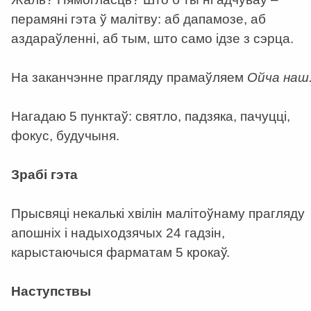
перамяні гэта ў малітву: аб дапамозе, аб
аздараўленні, аб тым, што само ідзе з сэрца.
На заканчэнне прагляду прамаўляем
Ойча наш
Нагадаю 5 пунктаў: святло, падзяка, пачуцці,
фокус, будучыня.
Зрабі гэта
Прысвяці некалькі хвілін малітоўнаму прагляду
апошніх і надыходзячых 24 гадзін,
карыстаючыся фарматам 5 крокаў.
Наступствы