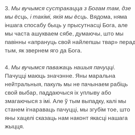
3.
Мы вучымся сустракацца з Богам там, дзе
мы ёсць, і такімі, якія мы ёсць
. Вядома, няма
іншага спосабу быць у прысутнасці Бога, але
мы часта ашукваем сябе, думаючы, што мы
павінны «апрануць свой найлепшы твар» пера
тым, як звернем яго да Бога.
4.
Мы вучымся паважаць нашыя пачуцці
.
Пачуцці маюць значэнне. Яны маральна
нейтральныя, пакуль мы не пачынаем рабіць
свой выбар, паддаючыся іх уплыву або
змагаючыся з імі. Але ў тым выпадку, калі мы
станем ігнараваць пачуцці, мы згубім тое, што
яны хацелі сказаць нам наконт якасці нашага
жыцця.