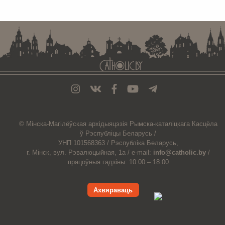
. . . . . . . . . . . . . . . . . . . . . . . . . . . . . . . . . . . . . . . . . . . . . . . . . . . . . . . . . . . . .
© Мiнска-Магiлёўская
архiдыяцэзiя
Рымска-каталіцкага
Касцёла
ў Рэспубліцы Беларусь /
УНП 101568363 /
Рэспубліка Беларусь,
г. Мінск, вул. Рэвалюцыйная, 1а /
e-mail:
info@catholic.by
/
працоўныя гадзіны: 10.00 – 18.00
Ахвяраваць