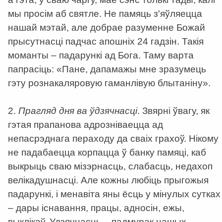
мы просім аб святле. Не памяць з'яўляецца
нашай мэтай, але добрае разуменне Божай
прысутнасці падчас апошніх 24 гадзін. Такія
моманты – падарункі ад Бога. Таму варта
папрасіць: «Пане, дапамажы мне зразумець
гэту рознакаляровую гаманлівую блытаніну».
2.
Прагляд дня ва ўдзячнасці
. Звярні ўвагу, як
гэтая прапанова адрозніваецца ад
непасрэднага пераходу да сваіх грахоў. Нікому
не падабаецца корпацца ў банку памяці, каб
выкрыць сваю мізэрнасць, слабасць, недахоп
велікадушнасці. Але кожны любіць прыгожыя
падарункі, і менавіта яны ёсць у мінулых сутках
– дары існавання, працы, адносін, ежы,
выклікаў. Удзячнасць – падмурак нашых