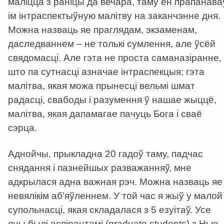
маліцца з раніцы да вечара, таму ён прапанава
ім інтраспектыўную малітву на заканчэнне дня.
Можна назваць яе праглядам, экзаменам,
даследваннем – не толькі сумлення, але ўсёй
свядомасці. Але гэта не проста саманазіранне,
што па сутнасці азначае інтраспекцыя; гэта
малітва, якая можа прынесці вельмі шмат
радасці, свабоды і разумення ў нашае жыццё,
малітва, якая дапамагае пачуць Бога і сваё
сэрца.
Аднойчы, прыкладна 20 гадоў таму, падчас
снядання і пазнейшых разважанняў, мне
адкрылася адна важная рэч. Можна назваць яе
невялікім аб'яўленнем. У той час я жыў у малой
супольнасці, якая складалася з 5 езуітаў. Усе
яны былі аспірантамі (graduate students) з Нью-