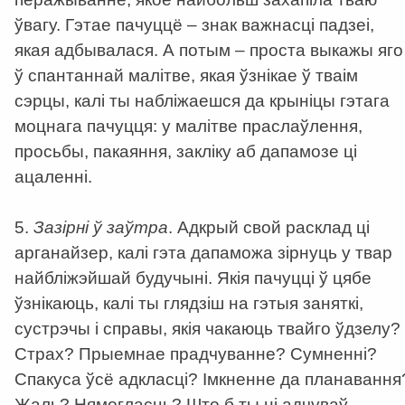
ўвагу. Гэтае пачуццё – знак важнасці падзеі,
якая адбывалася. А потым – проста выкажы яго
ў спантаннай малітве, якая ўзнікае ў тваім
сэрцы, калі ты набліжаешся да крыніцы гэтага
моцнага пачуцця: у малітве праслаўлення,
просьбы, пакаяння, закліку аб дапамозе ці
ацаленні.
5.
Зазірні ў заўтра
. Адкрый свой расклад ці
арганайзер, калі гэта дапаможа зірнуць у твар
найбліжэйшай будучыні. Якія пачуцці ў цябе
ўзнікаюць, калі ты глядзіш на гэтыя заняткі,
сустрэчы і справы, якія чакаюць твайго ўдзелу?
Страх? Прыемнае прадчуванне? Сумненні?
Спакуса ўсё адкласці? Імкненне да планавання
Жаль? Нямогласць? Што б ты ні адчуваў –