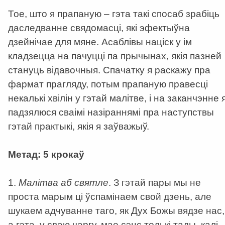
Тое, што я прапаную – гэта такі спосаб зрабіць
даследванне свядомасці, які эфектыўна
дзейнічае для мяне. Асаблівы націск у ім
кладзецца на пачуцці па прычынах, якія пазней
стануць відавочныя. Спачатку я раскажу пра
фармат прагляду, потым прапаную правесці
некалькі хвілін у гэтай малітве, і на заканчэнне 
падзялюся сваімі назіраннямі пра наступствы
гэтай практыкі, якія я заўважыў.
Метад: 5 крокаў
1.
Малітва аб святле
. З гэтай пары мы не
проста марым ці ўспамінаем свой дзень, але
шукаем адчуванне таго, як Дух Божы вядзе нас,
а гэта, у сваю чаргу, мае сэнс толькі тады, калі