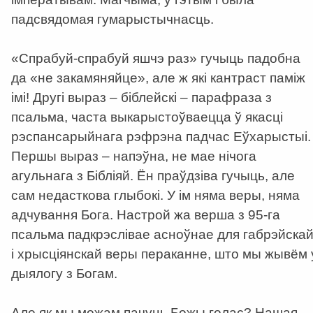
падсвядомая гумарыстычнасць.
«Спрабуй-спрабуй яшчэ раз» гучыць падобна
да «не закамяняйце», але ж які кантраст паміж
імі! Другі выраз – біблейскі – парафраза з
псальма, часта выкарыстоўваецца ў якасці
рэспансарыйнага рэфрэна падчас Еўхарыстыі.
Першы выраз – напэўна, не мае нічога
агульнага з Бібліяй. Ён праўдзіва гучыць, але
сам недасткова глыбокі. У ім няма веры, няма
адчування Бога. Настрой жа верша з 95-га
псальма падкрэслівае асноўнае для габрэйска
і хрысціянскай веры пераканне, што мы жывём 
дыялогу з Богам.
Але як мы можам пачуць Божы голас? Нашая