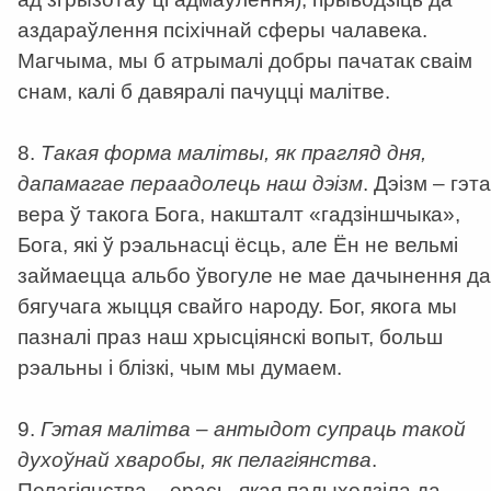
аздараўлення псіхічнай сферы чалавека.
Магчыма, мы б атрымалі добры пачатак сваім
снам, калі б давяралі пачуцці малітве.
8.
Такая форма малітвы, як прагляд дня,
дапамагае пераадолець наш дэізм
. Дэізм – гэта
вера ў такога Бога, накшталт «гадзіншчыка»,
Бога, які ў рэальнасці ёсць, але Ён не вельмі
займаецца альбо ўвогуле не мае дачынення да
бягучага жыцця свайго народу. Бог, якога мы
пазналі праз наш хрысціянскі вопыт, больш
рэальны і блізкі, чым мы думаем.
9.
Гэтая малітва – антыдот супраць такой
духоўнай хваробы, як пелагіянства
.
Пелагіянства – ерась, якая падыходзіла да