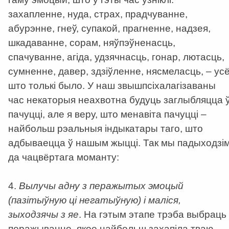
захапленне, нуда, страх, прадчуванне,
абурэнне, гнеў, супакой, прагненне, надзея,
шкадаванне, сорам, няўпэўненасць,
спачуванне, агіда, удзячнасць, гонар, лютасць,
сумненне, давер, здзіўленне, нясмеласць, – усё
што толькі было. У наш звышпсіхалагізаваны
час некаторыя неахвотна будуць заглыбляцца 
пачуцці, але я веру, што менавіта пачуцці –
найбольш рэальныя індыкатары таго, што
адбываецца ў нашым жыцці. Так мы падыходзі
да чацвёртага моманту:
4.
Вылучы адну з перажытых эмоцый
(пазітыўную ці негатыўную) і маліся,
зыходзячы з яе
. На гэтым этапе трэба выбраць
перажыванне, якое найбольш захапіла тваю