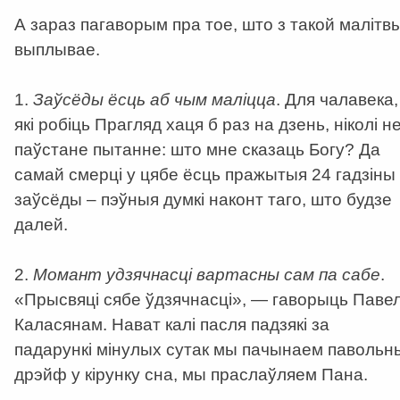
А зараз пагаворым пра тое, што з такой малітв
выплывае.
1.
Заўсёды ёсць аб чым маліцца
. Для чалавека,
які робіць Прагляд хаця б раз на дзень, ніколі н
паўстане пытанне: што мне сказаць Богу? Да
самай смерці у цябе ёсць пражытыя 24 гадзіны 
заўсёды – пэўныя думкі наконт таго, што будзе
далей.
2.
Момант удзячнасці вартасны сам па сабе
.
«Прысвяці сябе ўдзячнасці», — гаворыць Паве
Каласянам. Нават калі пасля падзякі за
падарункі мінулых сутак мы пачынаем павольн
дрэйф у кірунку сна, мы праслаўляем Пана.