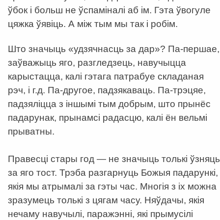
ўбок і больш не ўспаміналі аб ім. Гэта ўвогуле
цяжка ўявіць. А між тым мы так і робім.
Што значыць «удзячнасць за дар»? Па-першае,
заўважыць яго, разгледзець, навучыцца
карыстацца, калі гэтага патрабуе складаная
рэч, і г.д. Па-другое, падзякаваць. Па-трэцяе,
падзяліцца з іншымі тым добрым, што прынёс
падарунак, прынамсі радасцю, калі ён вельмі
прыватны.
Правесці стары год — не значыць толькі ўзняць
за яго тост. Трэба разгарнуць Божыя падарункі,
якія мы атрымалі за гэты час. Многія з іх можна
зразумець толькі з цягам часу. Няўдачы, якія
нечаму навучылі, паражэнні, які прымусілі