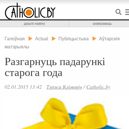
дашлі навіну
ахвяраваць
Галоўная
Actual
Публіцыстыка
Аўтарскія
матэрыялы
Разгарнуць падарункі
старога года
02.01.2015 13:42
Тэрэса Клімовіч
/
Catholic.by