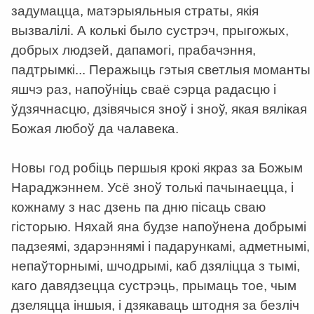
задумацца, матэрыяльныя страты, якія
вызвалілі. А колькі было сустрэч, прыгожых,
добрых людзей, дапамогі, прабачэння,
падтрымкі... Перажыць гэтыя светлыя моманты
яшчэ раз, напоўніць сваё сэрца радасцю і
ўдзячнасцю, дзівячыся зноў і зноў, якая вялікая
Божая любоў да чалавека.
Новы год робіць першыя крокі якраз за Божым
Нараджэннем. Усё зноў толькі пачынаецца, і
кожнаму з нас дзень па дню пісаць сваю
гісторыю. Няхай яна будзе напоўнена добрымі
падзеямі, здарэннямі і падарункамі, адметнымі,
непаўторнымі, шчодрымі, каб дзяліцца з тымі,
каго давядзецца сустрэць, прымаць тое, чым
дзеляцца іншыя, і дзякаваць штодня за безліч