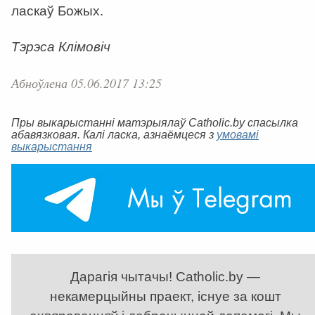
ласкаў Божых.
Тэрэса Клімовіч
Абноўлена 05.06.2017 13:25
Пры выкарыстанні матэрыялаў Catholic.by спасылка
абавязковая. Калі ласка, азнаёмцеся з
умовамі
выкарыстання
Дарагія чытачы! Catholic.by —
некамерцыйны праект, існуе за кошт