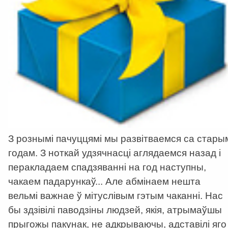
З рознымі пачуццямі мы развітваемся са стары
годам. З ноткай удзячнасці аглядаемся назад і
перакладаем спадзяванні на год наступны,
чакаем падарункаў... Але абмінаем нешта
вельмі важнае ў мітуслівым гэтым чаканні. Нас
бы здзівілі паводзіны людзей, якія, атрымаўшы
прыгожы пакунак, не адкрываючы, адставілі яго