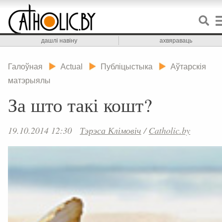
дашлі навіну
ахвяраваць
Галоўная
Actual
Публіцыстыка
Аўтарскія
матэрыялы
За што такі кошт?
19.10.2014 12:30
Тэрэса Клімовіч
/
Catholic.by