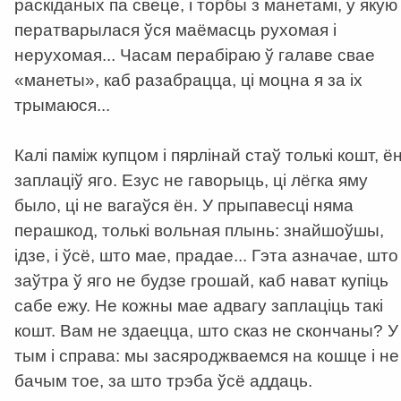
раскіданых па свеце, і торбы з манетамі, у якую
ператварылася ўся маёмасць рухомая і
нерухомая... Часам перабіраю ў галаве свае
«манеты», каб разабрацца, ці моцна я за іх
трымаюся...
Калі паміж купцом і пярлінай стаў толькі кошт, ё
заплаціў яго. Езус не гаворыць, ці лёгка яму
было, ці не вагаўся ён. У прыпавесці няма
перашкод, толькі вольная плынь: знайшоўшы,
ідзе, і ўсё, што мае, прадае... Гэта азначае, што
заўтра ў яго не будзе грошай, каб нават купіць
сабе ежу. Не кожны мае адвагу заплаціць такі
кошт. Вам не здаецца, што сказ не скончаны? У
тым і справа: мы засяроджваемся на кошце і не
бачым тое, за што трэба ўсё аддаць.