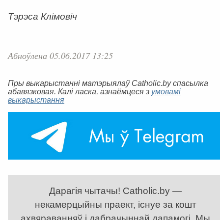
Тэрэса Клімовіч
Абноўлена 05.06.2017 13:25
Пры выкарыстанні матэрыялаў Catholic.by спасылка
абавязковая. Калі ласка, азнаёмцеся з
умовамі
выкарыстання
Дарагія чытачы! Catholic.by —
некамерцыйны праект, існуе за кошт
ахвяраванняў і дабрачыннай дапамогі. Мы