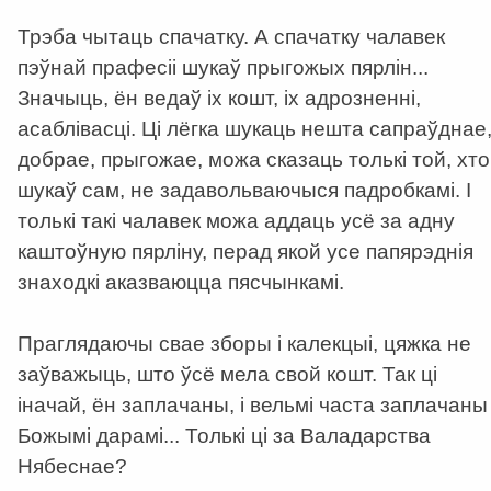
Трэба чытаць спачатку. А спачатку чалавек
пэўнай прафесіі шукаў прыгожых пярлін...
Значыць, ён ведаў іх кошт, іх адрозненні,
асаблівасці. Ці лёгка шукаць нешта сапраўднае
добрае, прыгожае, можа сказаць толькі той, хто
шукаў сам, не задавольваючыся падробкамі. І
толькі такі чалавек можа аддаць усё за адну
каштоўную пярліну, перад якой усе папярэднія
знаходкі аказваюцца пясчынкамі.
Праглядаючы свае зборы і калекцыі, цяжка не
заўважыць, што ўсё мела свой кошт. Так ці
іначай, ён заплачаны, і вельмі часта заплачаны
Божымі дарамі... Толькі ці за Валадарства
Нябеснае?