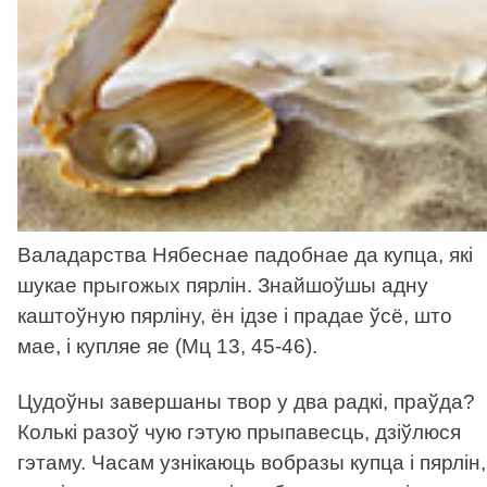
Валадарства Нябеснае падобнае да купца, які
шукае прыгожых пярлін. Знайшоўшы адну
каштоўную пярліну, ён ідзе і прадае ўсё, што
мае, і купляе яе (Мц 13, 45-46).
Цудоўны завершаны твор у два радкі, праўда?
Колькі разоў чую гэтую прыпавесць, дзіўлюся
гэтаму. Часам узнікаюць вобразы купца і пярлін,