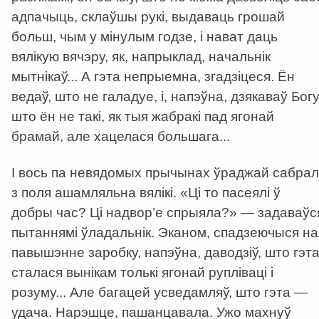
адпачыць, склаўшы рукі, выдаваць грошай
больш, чым у мінулым годзе, і нават даць
вялікую вячэру, як, напрыклад, начальнік
мытнікаў... А гэта непрыемна, згадзіцеся. Ён
ведаў, што не галадуе, і, напэўна, дзякаваў Богу
што ён не такі, як тыя жабракі пад ягонай
брамай, але хацелася большага...
І вось па невядомых прычынах ўраджай сабрал
з поля ашамляльна вялікі. «Ці то пасеялі ў
добры час? Ці надвор’е спрыяла?» — задаваўс
пытаннямі ўладальнік. Эканом, спадзеючыся на
павышэнне заробку, напэўна, даводзіў, што гэт
сталася вынікам толькі ягонай рупліваці і
розуму... Але багацей усведамляў, што гэта —
удача. Нарэшце, пашанцавала. Ужо махнуў