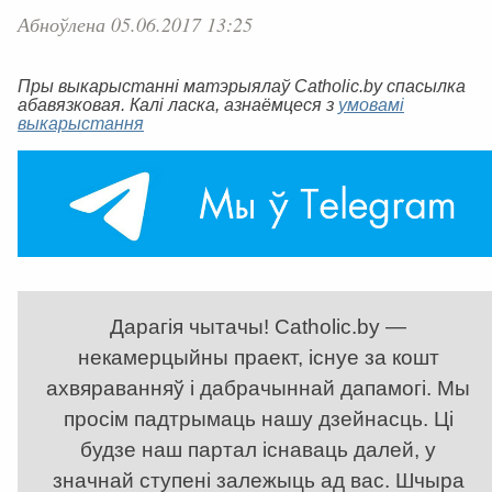
Абноўлена 05.06.2017 13:25
Пры выкарыстанні матэрыялаў Catholic.by спасылка
абавязковая. Калі ласка, азнаёмцеся з
умовамі
выкарыстання
Дарагія чытачы! Catholic.by —
некамерцыйны праект, існуе за кошт
ахвяраванняў і дабрачыннай дапамогі. Мы
просім падтрымаць нашу дзейнасць. Ці
будзе наш партал існаваць далей, у
значнай ступені залежыць ад вас. Шчыра