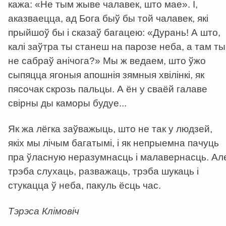
кажа: «Не тым жыве чалавек, што мае». І,
аказваецца, ад Бога быў бы той чалавек, які
прыйшоў бы і сказаў багацею: «Дурань! А што,
калі заўтра ты станеш на парозе неба, а там ты
не сабраў анічога?» Мы ж ведаем, што ўжо
сыпяцца ягоныя апошнія зямныя хвілінкі, як
пясочак скрозь пальцы. А ён у сваёй галаве
свірны ды каморы будуе...
Як жа лёгка заўважыць, што не так у людзей,
якіх мы лічым багатымі, і як непрыемна пачуць
пра ўласную неразумнасць і малавернасць. Ал
трэба слухаць, разважаць, трэба шукаць і
стукацца ў неба, пакуль ёсць час.
Тэрэса Клімовіч