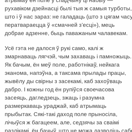
атрымаў ён поле ў спадчыну ці набыў —
рухавіком дзейнасці былі тыя ж самыя турботы,
што і ў нас зараз: не галадаць (што з цягам час
ператвараецца ў «смачней з’есці»), мець
добрае адзенне, быць паважаным чалавекам.
Усё гэта не далося ў рукі само, калі ж
змарнаваць лягчэй, чым захаваць і памножыць.
Як бачым, ён меў поле, работнікаў, нейкага
эканома, напэўна, а таксама прылады працы,
жывёлу ды свірны з засекамі, каб захоўваць
дабро. І кожны год ён рупіўся своечасова
засеяць, дагледзець, зжаць і разумна
размеркаваць ураджай, каб атрымаць
прыбытак. Сякі-такі даход поле прыносіла,
лічыўся ж багацеем, але, седзячы за сваімі
разлікамі, ён бачыў, што не можа дазволіць саб