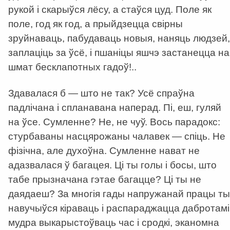
рукой і скарыўся лёсу, а стаўся цуд. Поле як
поле, год як год, а прыйдзецца свірны
зруйнаваць, пабудаваць новыя, наняць людзей,
заплаціць за ўсё, і пшаніцы яшчэ застанецца на
шмат бесклапотных гадоў!..
Здавалася б — што не так? Усё спраўна
падлічана і спланавана наперад. Пі, еш, гуляй
на ўсе. Сумленне? Не, не чуў. Вось парадокс:
стурбаваны насцярожаны чалавек — спіць. Не
фізічна, але духоўна. Сумленне нават не
адазвалася ў багацея. Ці ты голы і босы, што
табе прызначана гэтае багацце? Ці ты не
даядаеш? За многія гады напружанай працы ты
навучыўся кіраваць і распараджацца дабротамі
мудра выкарыстоўваць час і сродкі, эканомна