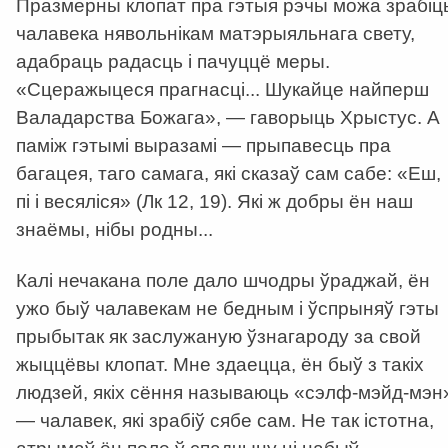
Празмерны клопат пра гэтыя рэчы можа зрабіц
чалавека нявольнікам матэрыяльнага свету,
адабраць радасць і пачуццё меры.
«Сцеражыцеся прагнасці... Шукайце найперш
Валадарства Божага», — гаворыць Хрыстус. А
паміж гэтымі выразамі — прыпавесць пра
багацея, таго самага, які сказаў сам сабе: «Еш,
пі і весяліся» (Лк 12, 19). Які ж добры ён наш
знаёмы, нібы родны...
Калі нечакана поле дало шчодры ўраджай, ён
ужо быў чалавекам не бедным і ўспрыняў гэты
прыбытак як заслужаную ўзнагароду за свой
жыццёвы клопат. Мне здаецца, ён быў з такіх
людзей, якіх сёння называюць «сэлф-мэйд-мэн
— чалавек, які зрабіў сябе сам. Не так істотна,