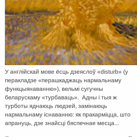
У англійскай мове ёсць дзеяслоў «disturb» (у
перакладзе «перашкаджаць нармальнаму
функцыянаванню»), вельмі сугучны
беларускаму «турбаваць». Адны і тыя ж
турботы яднаюць людзей, замінаюць
нармальнаму існаванню: як пракарміцца, што
апрануць, дзе знайсці бяспечнае месца...