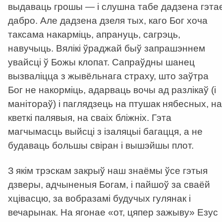
выдаваць грошы — і слушна табе дадзена гэта
дабро. Але дадзена дзеля тых, каго Бог хоча
таксама накарміць, апрануць, сагрэць,
навучыць. Вялікі ўраджай быў запрашэннем
увайсці ў Божы клопат. Сапраўдны шанец
вызваліцца з жывёльнага страху, што заўтра
Бог не накорміць, адарваць вочы ад разлікаў (і
манітораў) і паглядзець на птушак нябесных, на
кветкі палявыя, на сваіх бліжніх. Гэта
магчымасць выйсці з ізаляцыі багацця, а не
будаваць большы свіран і вышэйшы плот.
З якім трэскам закрыў наш знаёмы ўсе гэтыя
дзверы, адчыненыя Богам, і пайшоў за сваёй
хцівасцю, за вобразамі будучых гулянак і
вечарынак. На ягонае «от, цяпер зажыву» Езус