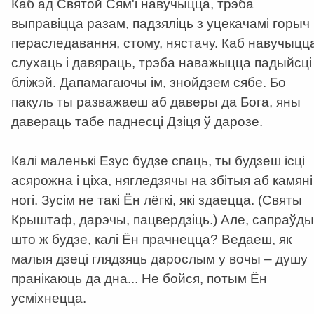
Каб ад Святой Сям'і навучыцца, трэба
выправіцца разам, падзяліць з уцекачамі горыч
пераследавання, стому, нястачу. Каб навучыцц
слухаць і давяраць, трэба наважыцца падыйсці
бліжэй. Дапамагаючы ім, знойдзем сябе. Бо
пакуль ты разважаеш аб даверы да Бога, яны
давераць табе паднесці Дзіця ў дарозе.
Калі маленькі Езус будзе спаць, ты будзеш ісці
асярожна і ціха, нягледзячы на збітыя аб камяні
ногі. Зусім не такі Ён лёгкі, які здаецца. (Святы
Крыштаф, дарэчы, пацвердзіць.) Але, сапраўды
што ж будзе, калі Ён прачнецца? Ведаеш, як
малыя дзеці глядзяць дарослым у вочы – душу
пранікаюць да дна... Не бойся, потым Ён
усміхнецца.