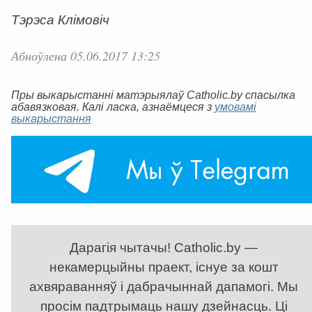
Тэрэса Клімовіч
Абноўлена 05.06.2017 13:25
Пры выкарыстанні матэрыялаў Catholic.by спасылка
абавязковая. Калі ласка, азнаёмцеся з
умовамі
выкарыстання
Дарагія чытачы! Catholic.by —
некамерцыйны праект, існуе за кошт
ахвяраванняў і дабрачыннай дапамогі. Мы
просім падтрымаць нашу дзейнасць. Ці