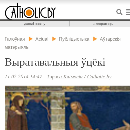
дашлі навіну
ахвяраваць
Галоўная
Actual
Публіцыстыка
Аўтарскія
матэрыялы
Выратавальныя ўцёкі
11.02.2014 14:47
Тэрэса Клімовіч
/
Catholic.by