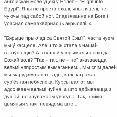
англійскай мове ўцёкі ў Егіпет – "Flight into
Egypt". Яны не проста ехалі, яны ляцелі, не
чуючы пад сабой ног. Спадзяванне на Бога і
ўласная самаахвярнасць акрылялі іх.
"Бярыце прыклад са Святой Сям'і", часта чуем
мы ў касцёле. Але што ж стала з нашай
гатоўнасцю? А з нашай успрымальнасцю да
Божай волі? "Так – так, не – не" аказваецца
вельмі няпростым вымаганнем... Мы спім далей
мы марудзім нават тады, калі пагражае
сур'ёзная небяспека. Курсы валют мы
адсочваем вельмі чуйна, а што адбываецца з
душой, не заўважаем увогуле. Так, нейкія
цьмяныя знакі, невядома што...