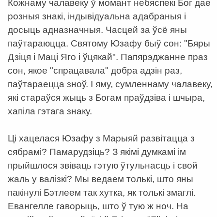
Кожнаму чалавеку ў момант небяспекі Бог дае
розныя знакі, індывідуальна адабраныя і
досыць адназначныя. Часцей за ўсё яны
паўтараюцца. Святому Юзафу быў сон: "Бяры
Дзіця і Маці Яго і ўцякай". Папярэджанне праз
сон, якое "спрацавала" добра адзін раз,
паўтараецца зноў. І яму, сумленнаму чалавеку,
які стараўся жыць з Богам праўдзіва і шчыра,
хапіла гэтага знаку.
Ці хацелася Юзафу з Марыяй развітацца з
сябрамі? Памарудзіць? З якімі думкамі ім
прыйшлося звіваць гэтую ўтульнасць і свой
жаль у валізкі? Мы ведаем толькі, што яны
пакінулі Бэтлеем так хутка, як толькі змаглі.
Евангелле гаворыць, што ў тую ж ноч. На