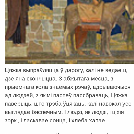
Цяжка выпраўляцца ў дарогу, калі не ведаеш,
дзе яна скончыцца. З абжытага месца, з
прыемнага кола знаёмых рэчаў, адрываючыся
ад людзей, з якімі паспеў пасябраваць, Цяжка
паверыць, што трэба ўцякаць, калі навокал усё
выглядае бяспечным. І людзі, як людзі, і ціхія
зоркі, і ласкавае сонца, і хлеба хапае...