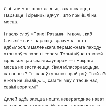
Любы зямны шлях дзесьці заканчваецца.
Нарэшце, і сірыйцы адчулі, што прыйшлі на
месца.
І пасля слоў «Пане! Разамкні ім вочы, каб
бачылі!» ваякі нарэшце зразумелі, што
адбылося. З маленькага пераможнага паходу
атрымаўся палон і сорам. Толькі кіўне галавой
ізраільскі цар сваім жаўнерам — і мокрага
месца не застанецца. Якая міласэрнасць да
палонных? Ты пачаў гульню і прайграў. Твой лё
нікога не цікавіць. Ці сам ты меў літасць над
сваімі ворагамі?
Далей адбываецца нешта неверагоднае нават
па сённяшніх мерках. На жаль, канкурэнтныя,