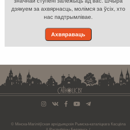
значнай ступені залежыць ад вас. Шчыра
дзякуем за ахвярнасць, молімся за ўсіх, хто
нас падтрымлівае.
Ахвяраваць
. . . . . . . . . . . . . . . . . . . . . . . . . . . . . . . . . . . . . . . . . . . . . . . . . . . . . . . . . . . . .
© Мiнска-Магiлёўская
архiдыяцэзiя
Рымска-каталіцкага
Касцёла
ў Рэспубліцы Беларусь /