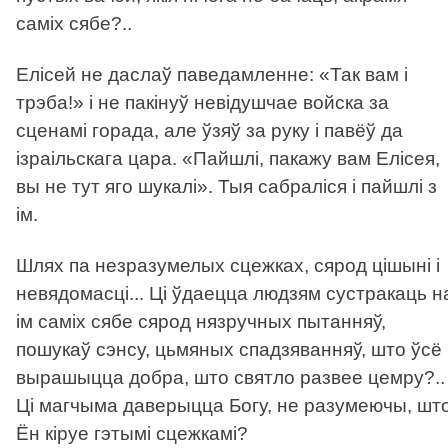
саміх сябе?..
Елісей не даслаў паведамленне: «Так вам і
трэба!» і не пакінуў невідушчае войска за
сценамі горада, але ўзяў за руку і павёў да
ізраільскага цара. «Пайшлі, пакажу вам Елісея,
вы не тут яго шукалі». Тыя сабраліся і пайшлі з
ім.
Шлях па незразумелых сцежках, сярод цішыні і
невядомасці... Ці ўдаецца людзям сустракаць н
ім саміх сябе сярод нязручных пытанняў,
пошукаў сэнсу, цьмяных спадзяванняў, што ўсё
вырашыцца добра, што святло развее цемру?..
Ці магчыма даверыцца Богу, не разумеючы, шт
Ён кіруе гэтымі сцежкамі?