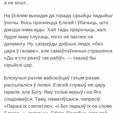
а не кошт...
На ўсялякі выпадак да горада сірыйцы падыйшл
ўночы. Вось прачнецца Елісей і ўбачыць, што
дзецца няма куды. Хай тады прарочыць, калі
будзе каму слухаць, ніхто не паспее на
дапамогу. Ну, сапраўды дзіўныя людзі, «без
цара ў галаве», але самаўпэўненыя страшэнна
«Ды я сто разоў так рабіў», — сказаў бы
сірыйскі цар.
Бліскучыя разлікі вайскоўцаў гэтым разам
рассыпаліся ў попел. Елісей служыў не цару
Ізраіля, але Богу. Яму толькі верыў і на Яго
спадзяваўся. Таму, памаліўшыся, папрасіў:
«Паразі іх слепатою». «І Бог паразіў іх па слове