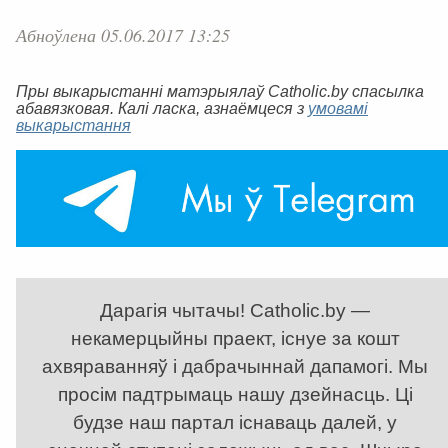
Абноўлена 05.06.2017 13:25
Пры выкарыстанні матэрыялаў Catholic.by спасылка
абавязковая. Калі ласка, азнаёмцеся з
умовамі
выкарыстання
Дарагія чытачы! Catholic.by —
некамерцыйны праект, існуе за кошт
ахвяраванняў і дабрачыннай дапамогі. Мы
просім падтрымаць нашу дзейнасць. Ці
будзе наш партал існаваць далей, у