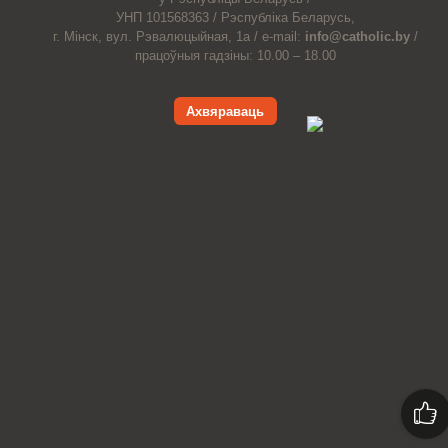
УНП 101568363 /
Рэспубліка Беларусь,
г. Мінск, вул. Рэвалюцыйная, 1а /
e-mail:
info@catholic.by
/
працоўныя гадзіны: 10.00 – 18.00
Ахвяраваць