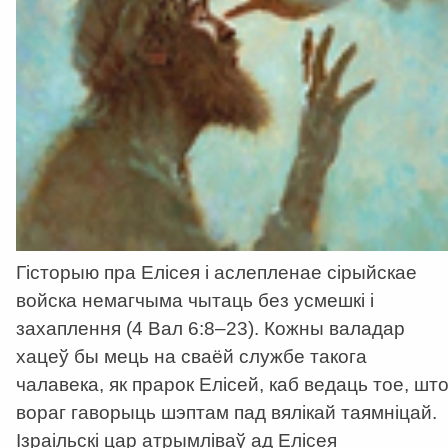
Гісторыю пра Елісея і аслепленае сірыйскае
войска немагчыма чытаць без усмешкі і
захаплення (4 Вал 6:8–23). Кожны валадар
хацеў бы мець на сваёй службе такога
чалавека, як прарок Елісей, каб ведаць тое, шт
вораг гаворыць шэптам пад вялікай таямніцай.
Ізраільскі цар атрымліваў ад Елісея