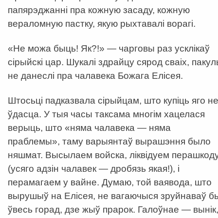
папярэджанні пра кожную засаду, кожную
вераломную пастку, якую рыхтавалі ворагі.
«Не можа быць! Як?!» — чарговы раз усклікаў
сірыйскі цар. Шукалі здрайцу сярод сваіх, пакул
не данеслі пра чалавека Божага Елісея.
Штосьці падказвала сірыйцам, што купіць яго н
ўдасца. У тыя часы таксама многім хацелася
верыць, што «няма чалавека — няма
праблемы», таму варыянтаў вырашэння было
няшмат. Высылаем войска, ліквідуем перашкод
(усяго адзін чалавек — дробязь якая!), і
перамагаем у вайне. Думаю, той ваявода, што
вырушыў на Елісея, не вагаючыся зруйнаваў б
ўвесь горад, дзе жыў прарок. Галоўнае — вынік