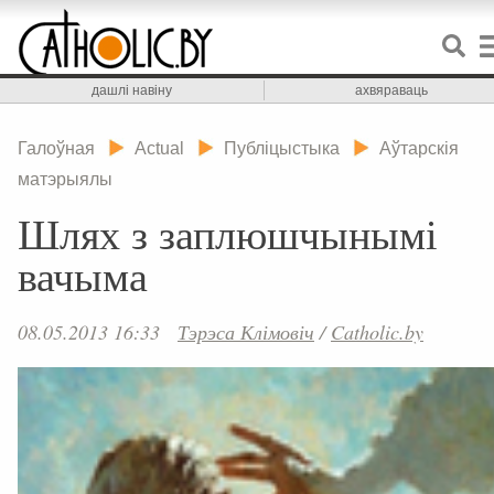
дашлі навіну
ахвяраваць
Галоўная
Actual
Публіцыстыка
Аўтарскія
матэрыялы
Шлях з заплюшчынымі
вачыма
08.05.2013 16:33
Тэрэса Клімовіч
/
Catholic.by