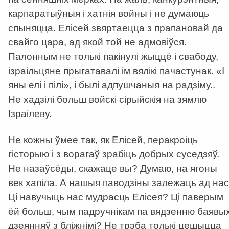
карпаратыўныя і хатнія войны і не думаюць
спыняцца. Елісей звяртаецца з прапановай да
свайго цара, ад якой той не адмовіўся.
Палонным не толькі пакінулі жыццё і свабоду,
ізраільцяне прыгатавалі ім вялікі пачастунак. «І
яны елі і пілі», і былі адпушчаныя на радзіму..
Не хадзілі больш войскі сірыйскія на зямлю
Ізраілеву.
Не кожны ўмее так, як Елісей, перакроіць
гісторыю і з ворагаў зрабіць добрых суседзяў.
Не назаўсёды, скажаце вы? Думаю, на ягоны
век хапіла. А нашыя паводзіны залежаць ад нас
Ці навучыць нас мудрасць Елісея? Ці паверым
ёй больш, чым падручнікам па вядзенню баявы
дзеянняў з бліжнімі? Не трэба толькі цешыцца