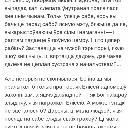
Елісея...», гаворыць Біблія. Падобна, гэта той
выпадак, калі слепата ўнутраная праявілася
знешнім чынам. Толькі ўявіце сабе, вось вы
бачыце перад сабой ясную мэту, бяжыце да яе,
выкарыстоўваючы ўсе сілы і намаганні — і
раптам падаеце ў поўную цемру. І што цяпер
рабіць? Заставацца на чужой тэрыторыі, якую
ішоў знішчыць, ці вяртацца дадому, дзе чакае
далёка не цёплая сустрэча з начальствам?...
Але гісторыя не скончылася. Бо інакш мы
прачыталі б толькі пра тое, як Елісей адпомсціў
захопнікам, а яшчэ дакладней — як Бог пакараў
злыдняў, якія пагражалі Елісею. А можа, і згадкі
не засталося б? Дарэчы, ці мала людзей, якія
носяць на сабе сляды сваіх грахоў? Ці мала
пустых вачэй, якія нічога не бачаць, акрамя