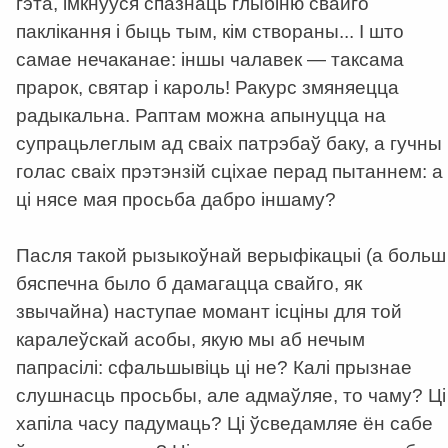
гэта, імкнуўся спазнаць глыбіню свайго
паклікання і быць тым, кім створаны... І што
самае нечаканае: іншы чалавек — таксама
прарок, святар і кароль! Ракурс змяняецца
радыкальна. Раптам можна апынуцца на
супрацьлеглым ад сваіх патрэбаў баку, а гучны
голас сваіх прэтэнзій сціхае перад пытаннем: а
ці нясе мая просьба дабро іншаму?
Пасля такой рызыкоўнай верыфікацыі (а больш
бяспечна было б дамагацца свайго, як
звычайна) наступае момант ісціны для той
каралеўскай асобы, якую мы аб нечым
папрасілі: сфальшывіць ці не? Калі прызнае
слушнасць просьбы, але адмаўляе, то чаму? Ці
хапіла часу падумаць? Ці ўсведамляе ён сабе