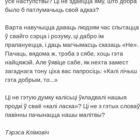
ўсе наступствы? Ці не здаецца яму, што добра
было б патлумачыць свой адказ?
Варта навучыцца даваць людзям час спытацца
ў свайго сэрца і розуму, ці дабро ім
прапануецца, і даць магчымасць сказаць «Не».
Пачаць, вядома ж, трэба з сябе, хоць гэта
найцяжэй. Але ўявіце сабе, як нехта замест
загаднага тону ціха вас папросіць: «Калі лічыш
гэта добрым, то...»
Ці не гэтую думку калісьці ўкладвалі нашыя
продкі ў сваё «калі ласка»? Ці не з гэтых словаў
павінны пачынацца нашы малітвы?
Тэрэса Клімовіч