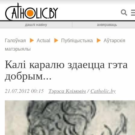
дашлі навіну
ахвяраваць
Галоўная
Actual
Публіцыстыка
Аўтарскія
матэрыялы
Калі каралю здаецца гэта
добрым...
21.07.2012 00:15
Тэрэса Клімовіч
/
Catholic.by