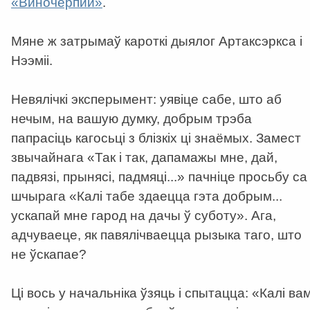
«Виночерпий»
.
Мяне ж затрымаў кароткі дыялог Артаксэркса і
Нээміі.
Невялічкі эксперымент: уявіце сабе, што аб
нечым, на вашую думку, добрым трэба
папрасіць кагосьці з блізкіх ці знаёмых. Замест
звычайнага «Так і так, дапамажы мне, дай,
падвязі, прынясі, падмяці...» пачніце просьбу са
шчырага «Калі табе здаецца гэта добрым...
ускапай мне гарод на дачы ў суботу». Ага,
адчуваеце, як павялічваецца рызыка таго, што
не ўскапае?
Ці вось у начальніка ўзяць і спытацца: «Калі ва