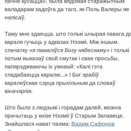
пачне кусацца», была вядомая старажытным
валадарам задоўга да таго, як Поль Валеры яе
напісаў.
Таму мне здаецца, што толькі шчырая павага д
караля гучыць у адказах Нээміі. Між іншым,
спачатку
«я памаліўся Богу нябеснаму»
і толькі
потым выказаў свой смутак і свае просьбы,
папярэджваючы іх умовай: «Калі гэта
спадабаецца каралю...» І Бог зрабіў
каралеўскае сэрца прыхільным да словаў
віначэрпія.
Што было з людзьмі і горадам далей, можна
прачытаць у кнізе Нээміі ў Старым Запавеце.
Знайшлася нават паэма:
Вадим Сафонов