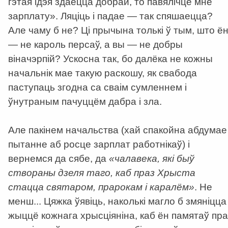
гэтая ідэя здаецца добрай, то павялічце мне
зарплату». Ляціць і падае — так спяшаецца?
Але чаму б не? Ці прычына толькі ў тым, што ё
— не кароль персаў, а вы — не добры
віначэрпій? Ускосна так, бо далёка не кожны
начальнік мае такую раскошу, як свабода
паступаць згодна са сваім сумленнем і
ўнутраным пачуццём дабра і зла.
Але пакінем начальства (хай спакойна абдумае
пытанне аб росце зарплат работнікаў) і
вернемся да сябе, да
«чалавека, які быў
створаны дзеля таго, каб праз Хрыста
стацца святаром, прарокам і каралём»
. Не
менш... Цяжка ўявіць, наколькі магло б змяніцца
жыццё кожнага хрысціяніна, каб ён памятаў пра