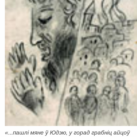
«...пашлі мяне ў Юдэю, у горад грабніц айцоў