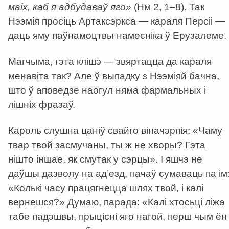
маіх, каб я адбудаваў яго»
(Нм 2, 1–8). Так
Нээмія просіць Артаксэркса — караля Персіі —
даць яму паўнамоцтвы намесніка ў Ерузалеме.
Магчыма, гэта клішэ — звяртацца да караля
менавіта так? Але ў выпадку з Нээміяй бачна,
што ў аповедзе наогул няма фармальных і
лішніх фразаў.
Кароль слушна цаніў свайго віначэрпія: «Чаму
твар твой засмучаны, ты ж не хворы? Гэта
нішто іншае, як смутак у сэрцы». І яшчэ не
даўшы дазволу на ад’езд, пачаў сумаваць па ім
«Колькі часу працягнецца шлях твой, і калі
вернешся?» Думаю, парада: «Калі хтосьці ліжа
табе падэшвы, прыцісні яго нагой, перш чым ён