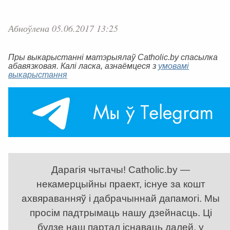
Абноўлена 05.06.2017 13:25
Пры выкарыстанні матэрыялаў Catholic.by спасылка
абавязковая. Калі ласка, азнаёмцеся з
умовамі
выкарыстання
Дарагія чытачы! Catholic.by —
некамерцыйны праект, існуе за кошт
ахвяраванняў і дабрачыннай дапамогі. Мы
просім падтрымаць нашу дзейнасць. Ці
будзе наш партал існаваць далей, у