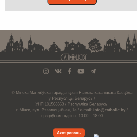
. . . . . . . . . . . . . . . . . . . . . . . . . . . . . . . . . . . . . . . . . . . . . . . . . . . . . . . . . . . . .
© Мiнска-Магiлёўская
архiдыяцэзiя
Рымска-каталіцкага
Касцёла
ў Рэспубліцы Беларусь /
УНП 101568363 /
Рэспубліка Беларусь,
г. Мінск, вул. Рэвалюцыйная, 1а /
e-mail:
info@catholic.by
/
працоўныя гадзіны: 10.00 – 18.00
Ахвяраваць