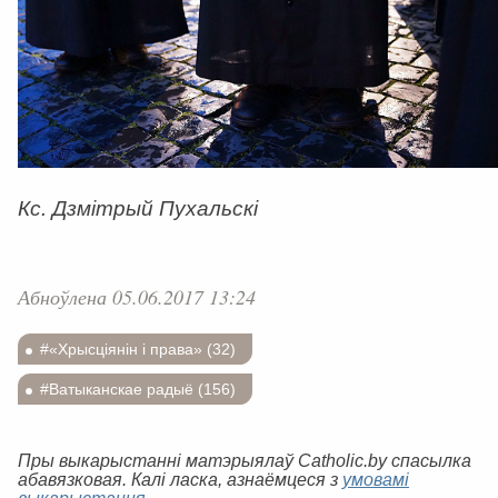
Кс. Дзмітрый Пухальскі
Абноўлена 05.06.2017 13:24
#«Хрысціянін і права» (32)
#Ватыканскае радыё (156)
Пры выкарыстанні матэрыялаў Catholic.by спасылка
абавязковая. Калі ласка, азнаёмцеся з
умовамі