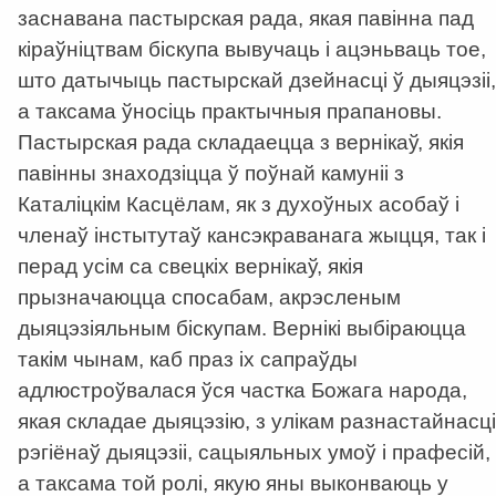
заснавана пастырская рада, якая павінна пад
кіраўніцтвам біскупа вывучаць і ацэньваць тое,
што датычыць пастырскай дзейнасці ў дыяцэзіі,
а таксама ўносіць практычныя прапановы.
Пастырская рада складаецца з вернікаў, якія
павінны знаходзіцца ў поўнай камуніі з
Каталіцкім Касцёлам, як з духоўных асобаў і
членаў інстытутаў кансэкраванага жыцця, так і
перад усім са свецкіх вернікаў, якія
прызначаюцца спосабам, акрэсленым
дыяцэзіяльным біскупам. Вернікі выбіраюцца
такім чынам, каб праз іх сапраўды
адлюстроўвалася ўся частка Божага народа,
якая складае дыяцэзію, з улікам разнастайнасці
рэгіёнаў дыяцэзіі, сацыяльных умоў і прафесій,
а таксама той ролі, якую яны выконваюць у