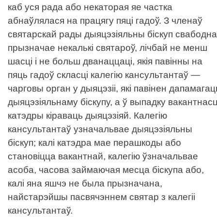
каб уся рада або некаторая яе частка
абнаўлялася на працягу пяці гадоў. З членаў
святарскай рады дыяцэзіяльны біскуп свабодна
прызначае некалькі святароў, лічбай не менш
шасці і не больш дванаццаці, якія павінны на
пяць гадоў скласці калегію кансультантаў —
чарговы орган у дыяцэзіі, які павінен дапамагац
дыяцэзіяльнаму біскупу, а ў выпадку вакантнасц
катэдры кіраваць дыяцэзіяй. Калегію
кансультантаў узначальвае дыяцэзіяльны
біскуп; калі катэдра мае перашкоды або
становіцца вакантнай, калегію ўзначальвае
асоба, часова займаючая месца біскупа або,
калі яна яшчэ не была прызначана,
найстарэйшы пасвячэннем святар з калегіі
кансультантаў.