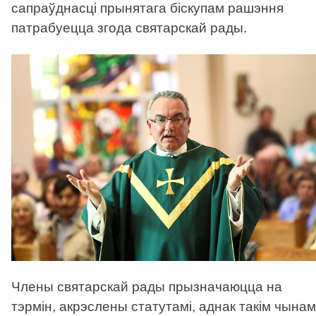
сапраўднасці прынятага біскупам рашэння
патрабуецца згода святарскай рады.
Члены святарскай рады прызначаюцца на
тэрмін, акрэслены статутамі, аднак такім чынам