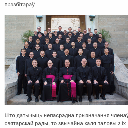
прэзбітэраў.
Што датычыць непасрэдна прызначэння члена
святарскай рады, то звычайна каля паловы з іх