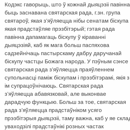
Кодэкс гаворыць, што ў кожнай дыяцэзіі павінна
быць заснавана святарская рада, г.зн. група
святароў, якая з’яўляецца нібы сенатам біскупа 
якая прадстаўляе прэзбітэрый; гэтая рада
павінна дапамагаць біскупу ў кіраванні
дыяцэзіяй, каб як мага больш паспяхова
садзейнічаць пастырскаму дабру даручанай
біскупу частцы Божага народа. У пэўным сэнсе
святарская рада з’яўляецца праяўленнем
супольнасці паміж біскупам і прэзбітэрамі, якія з
ім супрацоўнічаюць. Святарская рада
з’яўляецца абавязковай, але выконвае
дарадчую функцыю. Больш за тое, святарская
рада з’яўляецца прадстаўніком усяго
прэзбітэрыя дыяцэзіі, таму важна, каб у яе скла
уваходзілі прадстаўнікі розных частак