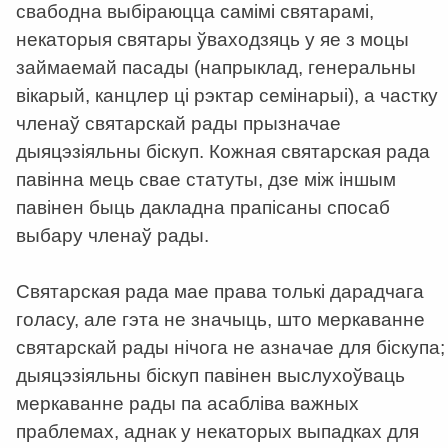
свабодна выбіраюцца самімі святарамі,
некаторыя святары ўваходзяць у яе з моцы
займаемай пасады (напрыклад, генеральны
вікарый, канцлер ці рэктар семінарыі), а частку
членаў святарскай рады прызначае
дыяцэзіяльны біскуп. Кожная святарская рада
павінна мець свае статуты, дзе між іншым
павінен быць дакладна прапісаны спосаб
выбару членаў рады.
Святарская рада мае права толькі дарадчага
голасу, але гэта не значыць, што меркаванне
святарскай рады нічога не азначае для біскупа;
дыяцэзіяльны біскуп павінен выслухоўваць
меркаванне рады па асабліва важных
праблемах, аднак у некаторых выпадках для