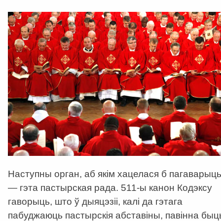
Наступны орган, аб якім хацелася б пагаварыць
— гэта пастырская рада. 511-ы канон Кодэксу
гаворыць, што ў дыяцэзіі, калі да гэтага
пабуджаюць пастырскія абставіны, павінна быц