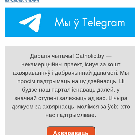
выкарыстання
Дарагія чытачы! Catholic.by —
некамерцыйны праект, існуе за кошт
ахвяраванняў і дабрачыннай дапамогі. Мы
просім падтрымаць нашу дзейнасць. Ці
будзе наш партал існаваць далей, у
значнай ступені залежыць ад вас. Шчыра
дзякуем за ахвярнасць, молімся за ўсіх, хто
нас падтрымлівае.
Ахвяраваць