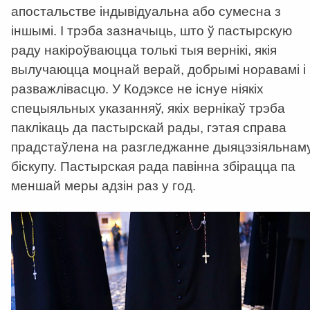
апостальстве індывідуальна або сумесна з
іншымі. І трэба зазначыць, што ў пастырскую
раду накіроўваюцца толькі тыя вернікі, якія
вылучаюцца моцнай верай, добрымі норавамі і
разважлівасцю. У Кодэксе не існуе ніякіх
спецыяльных указанняў, якіх вернікаў трэба
паклікаць да пастырскай рады, гэтая справа
прадстаўлена на разгледжанне дыяцэзіяльнам
біскупу. Пастырская рада павінна збірацца па
меншай меры адзін раз у год.