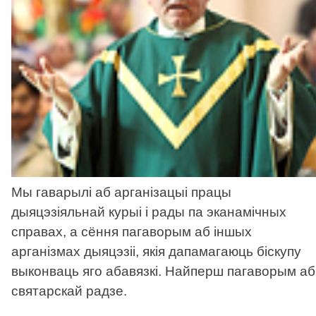
Мы гаварылі аб арганізацыі працы
дыяцэзіяльнай курыі і рады па эканамічных
справах, а сёння пагаворым аб іншых
арганізмах дыяцэзіі, якія дапамагаюць біскупу
выконваць яго абавязкі. Найперш пагаворым аб
святарскай радзе.