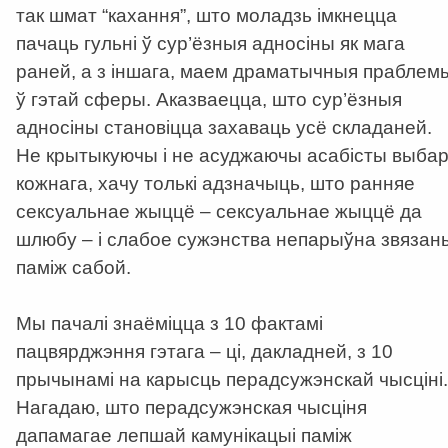
так шмат “кахання”, што моладзь імкнецца
пачаць гульні ў сур’ёзныя адносіны як мага
раней, а з іншага, маем драматычныя праблем
ў гэтай сферы. Аказваецца, што сур’ёзныя
адносіны становіцца захаваць усё складаней.
Не крытыкуючы і не асуджаючы асабісты выба
кожнага, хачу толькі адзначыць, што ранняе
сексуальнае жыццё – сексуальнае жыццё да
шлюбу – і слабое сужэнства непарыўна звязан
паміж сабой.
Мы пачалі знаёміцца з 10 фактамі
пацвярджэння гэтага – ці, дакладней, з 10
прычынамі на карысць перадсужэнскай чысціні.
Нагадаю, што перадсужэнская чысціня
дапамагае лепшай камунікацыі паміж