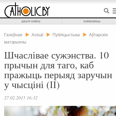
дашлі навіну
ахвяраваць
Галоўная
Actual
Публіцыстыка
Аўтарскія
матэрыялы
Шчаслівае сужэнства. 10
прычын для таго, каб
пражыць перыяд заручын
у чысціні (ІІ)
27.02.2015 16:32