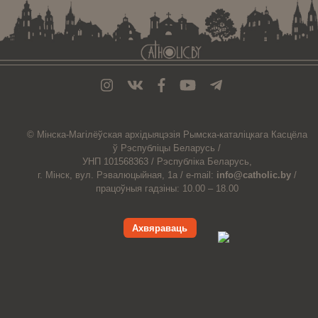
© Мiнска-Магiлёўская
архiдыяцэзiя
Рымска-каталіцкага
Касцёла
ў Рэспубліцы Беларусь /
УНП 101568363 /
Рэспубліка Беларусь,
г. Мінск, вул. Рэвалюцыйная, 1а /
e-mail:
info@catholic.by
/
працоўныя гадзіны: 10.00 – 18.00
Ахвяраваць