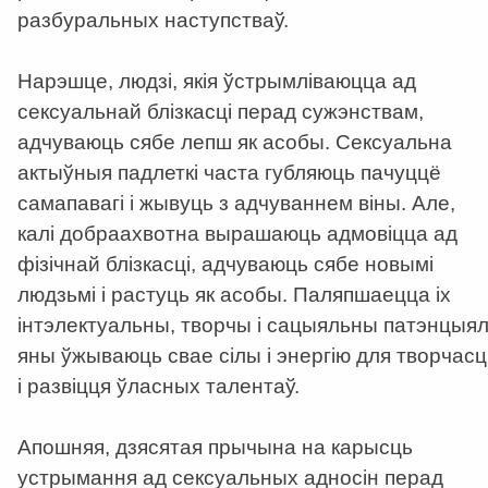
разбуральных наступстваў.
Нарэшце, людзі, якія ўстрымліваюцца ад
сексуальнай блізкасці перад сужэнствам,
адчуваюць сябе лепш як асобы. Сексуальна
актыўныя падлеткі часта губляюць пачуццё
самапавагі і жывуць з адчуваннем віны. Але,
калі добраахвотна вырашаюць адмовіцца ад
фізічнай блізкасці, адчуваюць сябе новымі
людзьмі і растуць як асобы. Паляпшаецца іх
інтэлектуальны, творчы і сацыяльны патэнцыял
яны ўжываюць свае сілы і энергію для творчасц
і развіцця ўласных талентаў.
Апошняя, дзясятая прычына на карысць
устрымання ад сексуальных адносін перад