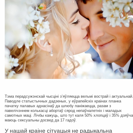
Тэма перадсужэнскай чысціні з’яўляецца вельмі вострай і актуальнай
Паводле статыстычных дадзеных, у еўрапейскіх краінах планка
пачатку палавых аднасінаў да шлюбу паніжаецца, разам з
павелічэннем колькасці абортаў сярод непаўналетніх і маладых
самотных маці. Лічбы кажуць, што тут каля 50% хлопцаў і 35% дзяўча
маюць сексуальны досвед да 17 гадоў.
У нашай краіне сітуацыя не радыкальна