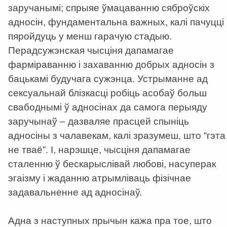
заручанымі; спрыяе ўмацаванню сяброўскіх
адносін, фундаментальна важных, калі пачуцці
пяройдуць у менш гарачую стадыю.
Перадсужэнская чысціня дапамагае
фарміраванню і захаванню добрых адносін з
бацькамі будучага сужэнца. Устрыманне ад
сексуальнай блізкасці робіць асобаў больш
свабоднымі ў адносінах да самога перыяду
заручынаў – дазваляе прасцей спыніць
адносіны з чалавекам, калі зразумеш, што “гэта
не тваё”. І, нарэшце, чысціня дапамагае
сталенню ў бескарыслівай любові, насуперак
эгаізму і жаданню атрымліваць фізічнае
задавальненне ад адносінаў.
Адна з наступных прычын кажа пра тое, што