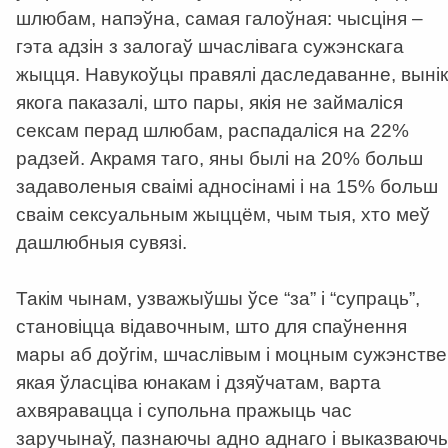
шлюбам, напэўна, самая галоўная: чысціня –
гэта адзін з залогаў шчаслівага сужэнскага
жыцця. Навукоўцы правялі даследаванне, вынік
якога паказалі, што пары, якія не займаліся
сексам перад шлюбам, распадаліся на 22%
радзей. Акрамя таго, яны былі на 20% больш
задаволеныя сваімі адносінамі і на 15% больш
сваім сексуальным жыццём, чым тыя, хто меў
дашлюбныя сувязі.
Такім чынам, узважыўшы ўсе “за” і “супраць”,
становіцца відавочным, што для спаўнення
мары аб доўгім, шчаслівым і моцным сужэнстве
якая ўласціва юнакам і дзяўчатам, варта
ахвяравацца і супольна пражыць час
заручынаў, пазнаючы адно аднаго і выказваюч