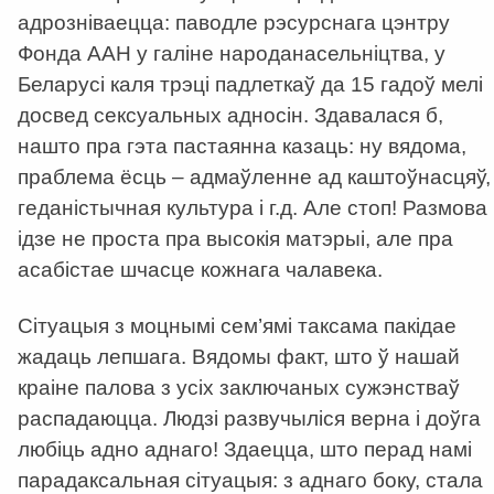
адрозніваецца: паводле рэсурснага цэнтру
Фонда ААН у галіне народанасельніцтва, у
Беларусі каля трэці падлеткаў да 15 гадоў мелі
досвед сексуальных адносін. Здавалася б,
нашто пра гэта пастаянна казаць: ну вядома,
праблема ёсць – адмаўленне ад каштоўнасцяў,
геданістычная культура і г.д. Але стоп! Размова
ідзе не проста пра высокія матэрыі, але пра
асабістае шчасце кожнага чалавека.
Сітуацыя з моцнымі сем’ямі таксама пакідае
жадаць лепшага. Вядомы факт, што ў нашай
краіне палова з усіх заключаных сужэнстваў
распадаюцца. Людзі развучыліся верна і доўга
любіць адно аднаго! Здаецца, што перад намі
парадаксальная сітуацыя: з аднаго боку, стала