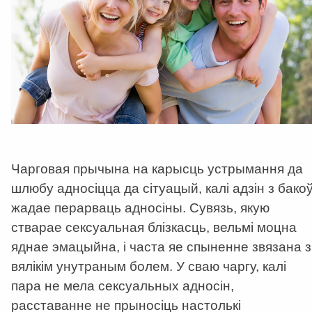
Чарговая прычына на карысць устрымання да
шлюбу адносіцца да сітуацый, калі адзін з бако
жадае перарваць адносіны. Сувязь, якую
стварае сексуальная блізкасць, вельмі моцна
яднае эмацыйна, і часта яе спыненне звязана з
вялікім унутраным болем. У сваю чаргу, калі
пара не мела сексуальных адносін,
расставанне не прыносіць настолькі