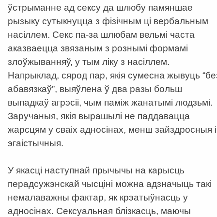
ўстрыманне ад сексу да шлюбу памяншае
рызыку сутыкнуцца з фізічным ці вербальным
насіллем. Секс па-за шлюбам вельмі часта
аказваецца звязаным з рознымі формамі
злоўжыванняў, у тым ліку з насіллем.
Напрыклад, сярод пар, якія сумесна жывуць “бе
абавязкаў”, выяўлена ў два разы больш
выпадкаў агрэсіі, чым паміж жанатымі людзьмі.
Заручаныя, якія вырашылі не паддавацца
жарсцям у сваіх адносінах, менш зайздросныя і
эгаістычныя.
У якасці наступнай прычычы на карысць
перадсужэнскай чысціні можна адзначыць такі
немалаважны фактар, як крэатыўнасць у
адносінах. Сексуальная блізкасць, маючы