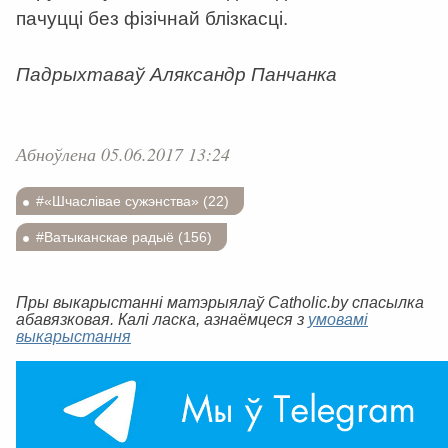
пачуцці без фізічнай блізкасці.
Падрыхтаваў Аляксандр Панчанка
Абноўлена 05.06.2017 13:24
#«Шчаслівае сужэнства» (22)
#Ватыканскае радыё (156)
Пры выкарыстанні матэрыялаў Catholic.by спасылка
абавязковая. Калі ласка, азнаёмцеся з
умовамі
выкарыстання