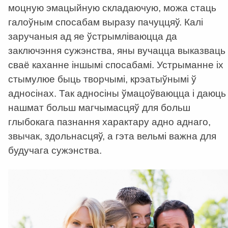
моцную эмацыйную складаючую, можа стаць
галоўным спосабам выразу пачуццяў. Калі
заручаныя ад яе ўстрымліваюцца да
заключэння сужэнства, яны вучацца выказваць
сваё каханне іншымі спосабамі. Устрыманне іх
стымулюе быць творчымі, крэатыўнымі ў
адносінах. Так адносіны ўмацоўваюцца і даюць
нашмат больш магчымасцяў для больш
глыбокага пазнання характару адно аднаго,
звычак, здольнасцяў, а гэта вельмі важна для
будучага сужэнства.