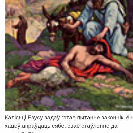
Калісьці Езусу задаў гэтае пытанне законнік, ён
хацеў апраўдаць сябе, сваё стаўленне да