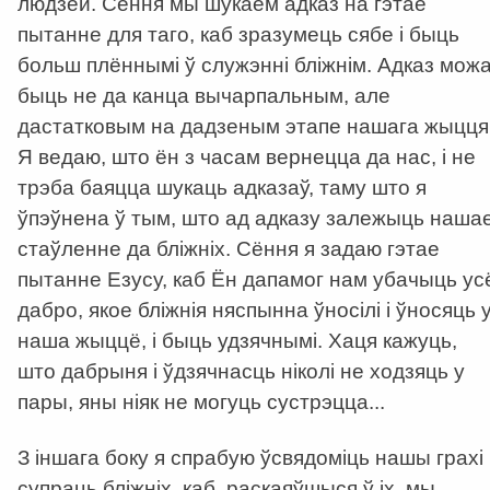
людзей. Сёння мы шукаем адказ на гэтае
пытанне для таго, каб зразумець сябе і быць
больш плённымі ў служэнні бліжнім. Адказ мож
быць не да канца вычарпальным, але
дастатковым на дадзеным этапе нашага жыцця
Я ведаю, што ён з часам вернецца да нас, і не
трэба баяцца шукаць адказаў, таму што я
ўпэўнена ў тым, што ад адказу залежыць наша
стаўленне да бліжніх. Сёння я задаю гэтае
пытанне Езусу, каб Ён дапамог нам убачыць ус
дабро, якое бліжнія няспынна ўносілі і ўносяць 
наша жыццё, і быць удзячнымі. Хаця кажуць,
што дабрыня і ўдзячнасць ніколі не ходзяць у
пары, яны ніяк не могуць сустрэцца...
З іншага боку я спрабую ўсвядоміць нашы грахі
супраць бліжніх, каб, раскаяўшыся ў іх, мы