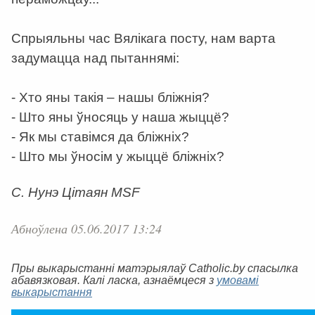
Спрыяльны час Вялікага посту, нам варта
задумацца над пытаннямі:
- Хто яны такія – нашы бліжнія?
- Што яны ўносяць у наша жыццё?
- Як мы ставімся да бліжніх?
- Што мы ўносім у жыццё бліжніх?
С. Нунэ Цітаян MSF
Абноўлена 05.06.2017 13:24
Пры выкарыстанні матэрыялаў Catholic.by спасылка
абавязковая. Калі ласка, азнаёмцеся з
умовамі
выкарыстання