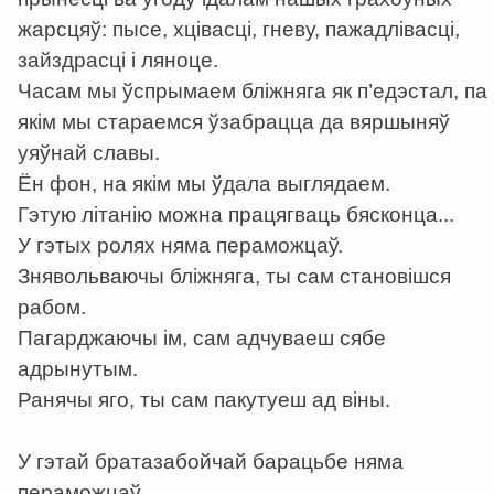
жарсцяў: пысе, хцівасці, гневу, пажадлівасці,
зайздрасці і ляноце.
Часам мы ўспрымаем бліжняга як п’едэстал, па
якім мы стараемся ўзабрацца да вяршыняў
уяўнай славы.
Ён фон, на якім мы ўдала выглядаем.
Гэтую літанію можна працягваць бясконца...
У гэтых ролях няма пераможцаў.
Знявольваючы бліжняга, ты сам становішся
рабом.
Пагарджаючы ім, сам адчуваеш сябе
адрынутым.
Ранячы яго, ты сам пакутуеш ад віны.
У гэтай братазабойчай барацьбе няма
пераможцаў...