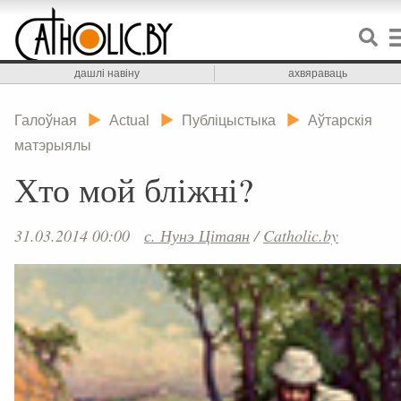
дашлі навіну
ахвяраваць
Галоўная
Actual
Публіцыстыка
Аўтарскія
матэрыялы
Хто мой бліжні?
31.03.2014 00:00
с. Нунэ Цітаян
/
Catholic.by