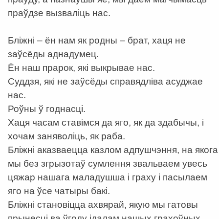
праўдзе вызваліць нас.
Бліжні – ён нам як родны – брат, хаця не
заўсёды аднадумец.
Ён наш прарок, які выкрывае нас.
Суддзя, які не заўсёды справядліва асуджае
нас.
Роўны ў годнасці.
Хаця часам ставімся да яго, як да здабычы, і
хочам заняволіць, як раба.
Бліжні аказваецца казлом адпушчэння, на якога
мы без згрызотаў сумлення звальваем увесь
цяжар нашага маладушша і граху і пасылаем
яго на ўсе чатыры бакі.
Бліжні становіцца ахвярай, якую мы гатовы
прынесці ва ўгоду ідалам нашых грахоўных