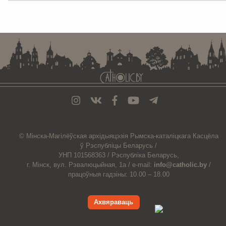
. . . . . . . . . . . . . . . . . . . . . . . . . . . . . . . . . . . . . . . . . . . . . . . . . . . . . . . . . . . . .
© Мiнска-Магiлёўская
архiдыяцэзiя
Рымска-каталіцкага
Касцёла
ў Рэспубліцы Беларусь /
УНП 101568363 /
Рэспубліка Беларусь,
г. Мінск, вул. Рэвалюцыйная, 1а /
e-mail:
info@catholic.by
/
працоўныя гадзіны: 10.00 – 18.00
Ахвяраваць