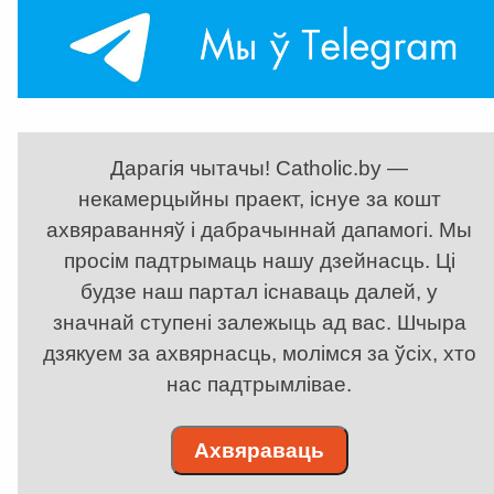
Дарагія чытачы! Catholic.by —
некамерцыйны праект, існуе за кошт
ахвяраванняў і дабрачыннай дапамогі. Мы
просім падтрымаць нашу дзейнасць. Ці
будзе наш партал існаваць далей, у
значнай ступені залежыць ад вас. Шчыра
дзякуем за ахвярнасць, молімся за ўсіх, хто
нас падтрымлівае.
Ахвяраваць