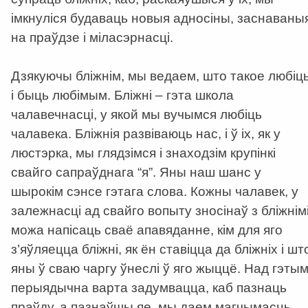
імкнуліся будаваць новыя адносіны, заснаваны
на праўдзе і міласэрнасці.
Дзякуючы бліжнім, мы ведаем, што такое любіц
і быць любімым. Бліжні – гэта школа
чалавечнасці, у якой мы вучымся любіць
чалавека. Бліжнія развіваюць нас, і ў іх, як у
люстэрка, мы глядзімся і знаходзім крупінкі
свайго сапраўднага “я”. Яны наш шанс у
шырокім сэнсе гэтага слова. Кожны чалавек, у
залежнасці ад свайго вопыту зносінаў з бліжнімі
можа напісаць сваё апавяданне, кім для яго
з’яўляецца бліжні, як ён ставіцца да бліжніх і шт
яны ў сваю чаргу ўнеслі ў яго жыццё. Над гэты
перыядычна варта задумвацца, каб пазнаць
праўду, а пазнаўшы яе, мы даем магчымасць