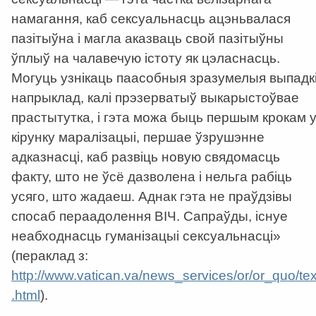
намагання, каб сексуальнасць ацэньвалася
пазітыўна і магла аказваць свой пазітыўны
ўплыў на чалавечую істоту як цэласнасць.
Могуць узнікаць паасобныя зразумелыя выпадкі
напрыклад, калі прэзерватыў выкарыстоўвае
прастытутка, і гэта можа быць першым крокам 
кірунку маралізацыі, першае ўзрушэнне
адказнасці, каб развіць новую свядомасць
факту, што не ўсё дазволена і нельга рабіць
усяго, што жадаеш. Аднак гэта не праўдзівы
спосаб пераадолення ВІЧ. Сапраўды, існуе
неабходнасць гуманізацыі сексуальнасці»
(пераклад з:
http://www.vatican.va/news_services/or/or_quo/tex
.html
).