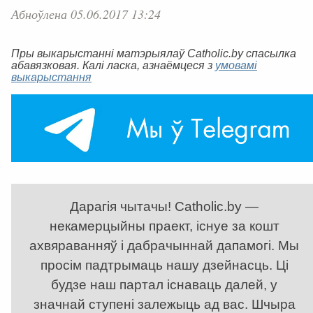
Абноўлена 05.06.2017 13:24
Пры выкарыстанні матэрыялаў Catholic.by спасылка
абавязковая. Калі ласка, азнаёмцеся з
умовамі
выкарыстання
Дарагія чытачы! Catholic.by —
некамерцыйны праект, існуе за кошт
ахвяраванняў і дабрачыннай дапамогі. Мы
просім падтрымаць нашу дзейнасць. Ці
будзе наш партал існаваць далей, у
значнай ступені залежыць ад вас. Шчыра