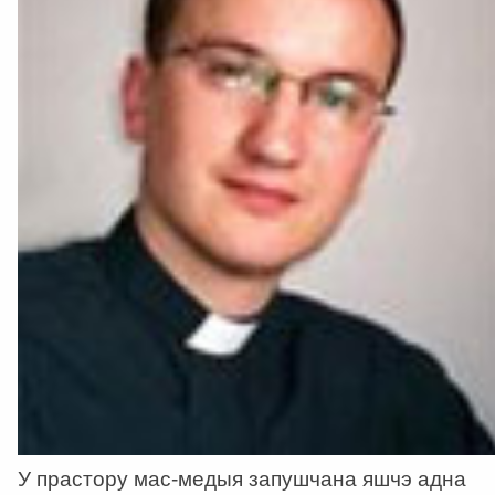
У прастору мас-медыя запушчана яшчэ адна