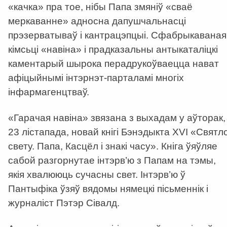
«качка» пра тое, нібы Папа змяніў «сваё
меркаванне» адносна дапушчальнасці
прэзерватываў і кантрацэпцыі. Сфабрыкаваная
кімсьці «навіна» і прадказальны антыкаталіцкі
каментарый шырока перадрукоўваецца нават
афіцыйнымі інтэрнэт-парталамі многіх
інфармагенцтваў.
«Гарачая навіна» звязана з выхадам у аўторак,
23 лістапада, новай кнігі Бэнэдыкта XVI «Святл
свету. Папа, Касцёл і знакі часу». Кніга ўяўляе
сабой разгорнутае інтэрв’ю з Папам на тэмы,
якія хвалююць сучасны свет. Інтэрв’ю ў
Пантыфіка ўзяў вядомы нямецкі пісьменнік і
журналіст Пэтэр Сівалд.