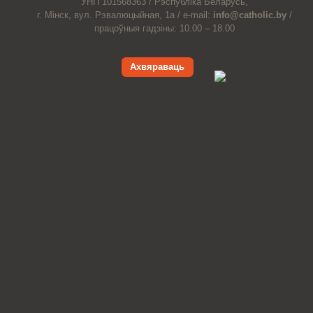
УНП 101568363 /
Рэспубліка Беларусь,
г. Мінск, вул. Рэвалюцыйная, 1а /
e-mail:
info@catholic.by
/
працоўныя гадзіны: 10.00 – 18.00
Ахвяраваць