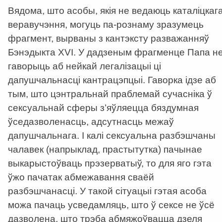
Вядома, што асобы, якія не ведаюць каталіцкаг
веравучэння, могуць па-рознаму зразумець
фрагмент, вырваны з кантэксту разважанняў
Бэнэдыкта XVI. У дадзеным фрагменце Папа н
гаворыць аб нейкай легалізацыі ці
дапушчальнасці кантрацэпцыі. Гаворка ідзе аб
тым, што цэнтральнай праблемай сучасніка ў
сексуальнай сферы з’яўляецца бяздумная
ўседазволенасць, адсутнасць межаў
дапушчальнага. І калі сексуальна разбэшчаны
чалавек (напрыклад, прастытутка) пачынае
выкарыстоўваць прэзерватыў, то для яго гэта
ўжо пачатак абмежавання сваёй
разбэшчанасці. У такой сітуацыі гэтая асоба
можа пачаць усведамляць, што ў сексе не ўсё
дазволена, што трэба абмяжоўвацца дзеля