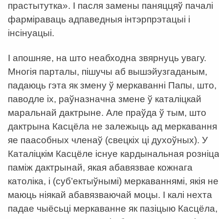
прастытутка». І пасля замены паняццяў пачалі
фарміраваць адпаведныя інтэрпрэтацыі і
інсінуацыі.
І апошняе, на што неабходна звярнуць увагу.
Многія парталы, пішучы аб вышэйузгаданым,
падаюць гэта як змену ў меркаванні Папы, што,
паводле іх, раўназначна змене ў каталіцкай
маральнай дактрыне. Але праўда ў тым, што
дактрына Касцёла не залежыць ад меркавання
яе паасобных членаў (свецкіх ці духоўных). У
Каталіцкім Касцёле існуе кардынальная розніц
паміж дактрынай, якая абавязвае кожнага
католіка, і (суб’ектыўнымі) меркаваннямі, якія не
маюць ніякай абавязваючай моцы. І калі нехта
падае чыёсьці меркаванне як пазіцыю Касцёла,