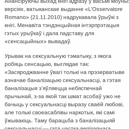
Анансіруючы выхад кнігі адразу ў васьмі моўны
версіях, ватыканскае выданне «L’Osservatore
Romano» (21.11.2010) надрукавала ўрыўкі з
кнігі. Менавіта тэндэнцыйная інтэрпрэтацыя
гэтых урыўкаў і дала падставу для
«сенсацыйных» вывадаў.
Урывак на сексуальную тэматыку, з якога
робяць сенсацыю, выглядае так:
«Засяроджванне ўвагі толькі на прэзерватыве
азначае баналізацыю сексуальнасці, а гэтая
баналізацыя з’яўляецца небяспечнай
прычынай, з-за якой так шмат асобаў ужо не
бачыць у сексуальнасці выразу сваёй любові,
але толькі своеасаблівы наркотык, які самі
ўжываюць. Таму барацьба з баналізацыяй
сексуальнасці — гэта частка велізарнага