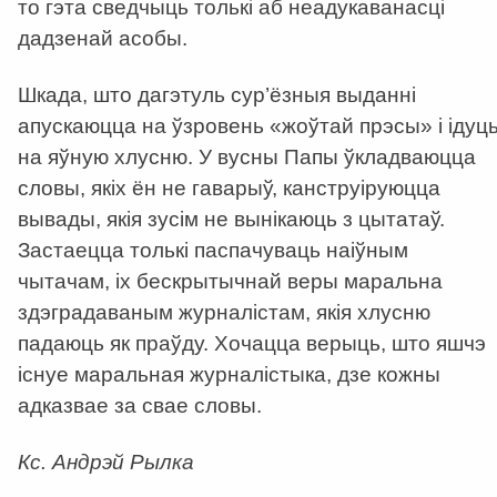
то гэта сведчыць толькі аб неадукаванасці
дадзенай асобы.
Шкада, што дагэтуль сур’ёзныя выданні
апускаюцца на ўзровень «жоўтай прэсы» і ідуц
на яўную хлусню. У вусны Папы ўкладваюцца
словы, якіх ён не гаварыў, канструіруюцца
вывады, якія зусім не вынікаюць з цытатаў.
Застаецца толькі паспачуваць наіўным
чытачам, іх бескрытычнай веры маральна
здэградаваным журналістам, якія хлусню
падаюць як праўду. Хочацца верыць, што яшчэ
існуе маральная журналістыка, дзе кожны
адказвае за свае словы.
Кс. Андрэй Рылка