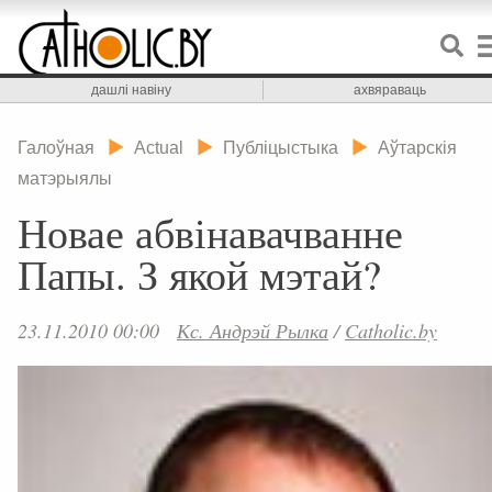
дашлі навіну
ахвяраваць
Галоўная
Actual
Публіцыстыка
Аўтарскія
матэрыялы
Новае абвінавачванне
Папы. З якой мэтай?
23.11.2010 00:00
Кс. Андрэй Рылка
/
Catholic.by