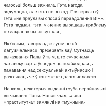
чагосьці больш важнага. Гэта нагода
задумацца, але гэта не выхад. Прэзерватыў —
гэта «не праўдзівы спосаб пераадолення ВІЧ».
Гэта падман, гэта імкненне вырашаць праблему
не закранаючы яе сутнасці.
Як бачым, гаворка ідзе зусім не аб
дапушчальнасці прэзерватываў. Сутнасць
выказвання Папы ў тым, што сучаснаму
чалавеку варта ўсвядоміць неабходнасць
панавання над сексуальнай актыўнасцю і
разглядаць яе ў кантэксце цэлага чалавека.
На жаль, некаторыя выданні груба перайначыл
выказванні Папы. Напрыклад, слова
«прастытутка» замянілі на «мужчына-