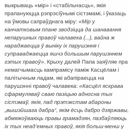
выкрываць «мір» і «стабільнасць», якія
прапануюцца рэпрэсіўнымі сістэмамі, і ўказаць
на ўмовы сапраўднага міру:
«Мір у
канчатковым плане зводзіцца да шанавання
непарушных правоў чалавека (...), вайна ж
нараджаецца ў выніку іх парушэння і
суправаджаецца яшчэ большым парушэннем
гэтых правоў»
. Крыху далей Папа заяўляе пра
немагчымасць кампрамісу паміж Касцёлам і
палітычным ладам, які абапіраецца на
парушэнні правоў чалавека:
«Касцёл яскрава
сфармуляваў сваю пазіцыю адносна тых
сістэмаў, якія, пад прэтэкстам абароны
„вышэйшага дабра“, якім ёсць дабро дзяржавы,
абмяжоўваюць правы грамадзян, пазбаўляюць
іх тых неад’емных правоў, якія больш-менш у