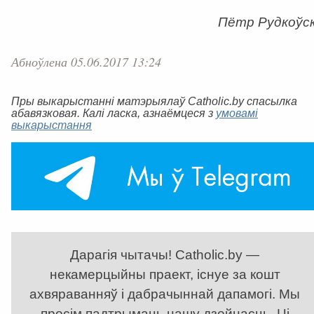
Пётр Рудкоўск
Абноўлена 05.06.2017 13:24
Пры выкарыстанні матэрыялаў Catholic.by спасылка
абавязковая. Калі ласка, азнаёмцеся з
умовамі
выкарыстання
Дарагія чытачы! Catholic.by —
некамерцыйны праект, існуе за кошт
ахвяраванняў і дабрачыннай дапамогі. Мы
просім падтрымаць нашу дзейнасць. Ці