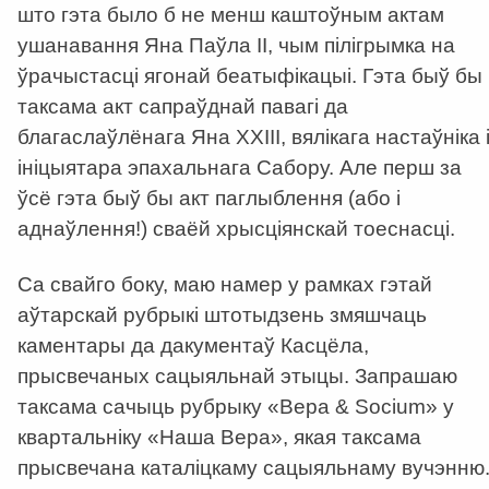
што гэта было б не менш каштоўным актам
ушанавання Яна Паўла ІІ, чым пілігрымка на
ўрачыстасці ягонай беатыфікацыі. Гэта быў бы
таксама акт сапраўднай павагі да
благаслаўлёнага Яна ХХІІІ, вялікага настаўніка 
ініцыятара эпахальнага Сабору. Але перш за
ўсё гэта быў бы акт паглыблення (або і
аднаўлення!) сваёй хрысціянскай тоеснасці.
Са свайго боку, маю намер у рамках гэтай
аўтарскай рубрыкі штотыдзень змяшчаць
каментары да дакументаў Касцёла,
прысвечаных сацыяльнай этыцы. Запрашаю
таксама сачыць рубрыку «Вера & Socium» у
квартальніку «Наша Вера», якая таксама
прысвечана каталіцкаму сацыяльнаму вучэнню