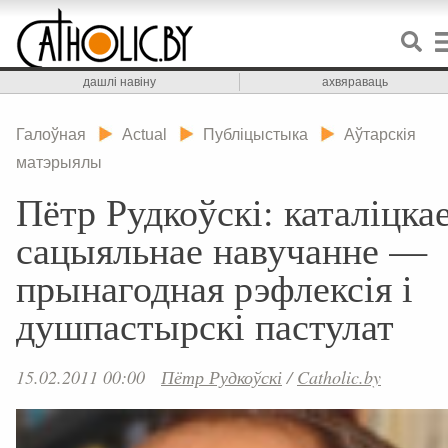
дашлі навіну
ахвяраваць
Галоўная
Actual
Публіцыстыка
Аўтарскія
матэрыялы
Пётр Рудкоўскі: каталіцка
сацыяльнае навучанне —
прынагодная рэфлексія і
душпастырскі пастулат
15.02.2011 00:00
Пётр Рудкоўскі
/
Catholic.by