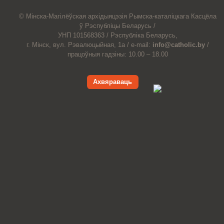
© Мiнска-Магiлёўская
архiдыяцэзiя
Рымска-каталіцкага
Касцёла
ў Рэспубліцы Беларусь /
УНП 101568363 /
Рэспубліка Беларусь,
г. Мінск, вул. Рэвалюцыйная, 1а /
e-mail:
info@catholic.by
/
працоўныя гадзіны: 10.00 – 18.00
Ахвяраваць