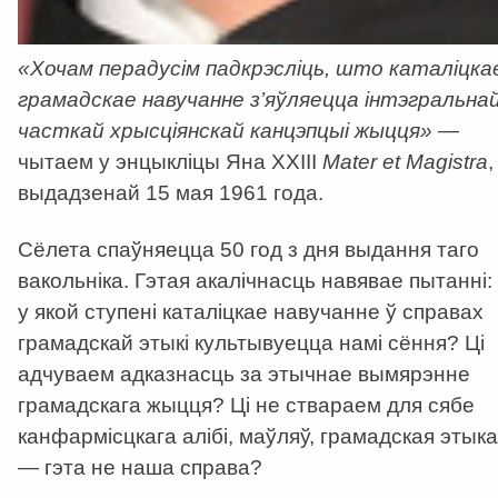
«Хочам перадусім падкрэсліць, што каталіцка
грамадскае навучанне з’яўляецца інтэгральна
часткай хрысціянскай канцэпцыі жыцця»
—
чытаем у энцыкліцы Яна ХХІІІ
Mater et Magistra
,
выдадзенай 15 мая 1961 года.
Сёлета спаўняецца 50 год з дня выдання таго
вакольніка. Гэтая акалічнасць навявае пытанні:
у якой ступені каталіцкае навучанне ў справах
грамадскай этыкі культывуецца намі сёння? Ці
адчуваем адказнасць за этычнае вымярэнне
грамадскага жыцця? Ці не ствараем для сябе
канфармісцкага алібі, маўляў, грамадская этыка
— гэта не наша справа?