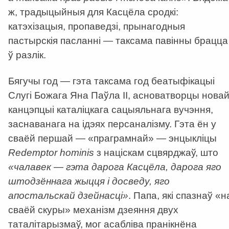
ж, традыцыйныя для Касцёла сродкі:
катэхізацыя, пропаведзі, прынагодныя
пастырскія пасланні — таксама павінны брацца
ў разлік.
Бягучы год — гэта таксама год беатыфікацыі
Слугі Божага Яна Паўла ІІ, асноватворцы нова
канцэпцыі каталіцкага сацыяльнага вучэння,
заснаванага на ідэях персаналізму. Гэта ён у
сваёй першай — «праграмнай» — энцыкліцы
Redemptor hominis
з націскам сцвярджаў, што
«чалавек — гэта дарога Касцёла, дарога яго
штодзённага жыцця і досведу, яго
апостальскай дзейнасці»
. Папа, які спазнаў «н
сваёй скуры» механізм дзеяння двух
таталітарызмаў, мог асабліва пранікнёна