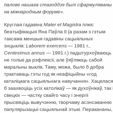
палове нашага стагоддзя былі сфармуляваны
на міжнародным форуме»
.
Круглая гадавіна
Mater et Magistra
плюс
беатыфікацыя Яна Паўла ІІ (а разам з гэтым
таксама меншыя гадавіны сацыяльных
энцыклік:
Laborem exercens
— 1981 г.,
Centesimus annus
— 1991 г.) падштурхоўваюць
не толькі да рэфлексіі, але ўяўляюць сабой
маральны выклік. Таму, можа, было б добра
трактаваць гэты год як неафіцыйны «год
каталіцкага сацыяльнага навучання». Хацелася
б заахвоціць усіх католікаў — як духоўнікаў, так 
свецкіх — частку свайго часу і энергіі
прысвяціць вывучэнню, творчаму асэнсаванню 
папулярызацыі сацыяльнай этыкі. Перакананы,