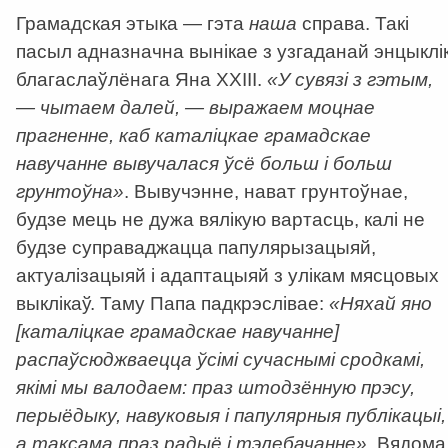
Грамадская этыка — гэта
наша
справа. Такі
пасыл адназначна вынікае з узгаданай энцыклік
благаслаўлёнага Яна ХХІІІ.
«У сувязі з гэтым,
— чытаем далей, — выражаем моцнае
прагненне, каб каталіцкае грамадскае
навучанне вывучалася ўсё больш і больш
грунтоўна»
. Вывучэнне, нават грунтоўнае,
будзе мець не дужа вялікую вартасць, калі не
будзе суправаджацца папулярызацыяй,
актуалізацыяй і адаптацыяй з улікам мясцовых
выклікаў. Таму Папа падкрэслівае:
«Няхай яно
[каталіцкае грамадскае навучанне]
распаўсюджваецца ўсімі сучаснымі сродкамі,
якімі мы валодаем: праз штодзённую прэсу,
перыёдыку, навуковыя і папулярныя публікацыі,
а таксама праз радыё і тэлебачанне»
. Вядома